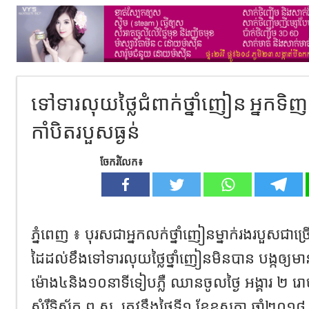
ទៅទារលុយថ្លៃជំពាក់ថ្នាំញៀន អ្នកទិញ
កាំបិតរបួសធ្ងន់
ចែករំលែក៖
ភ្នំពេញ ៖ បុរសជាអ្នកលក់ថ្នាំញៀនម្នាក់រងរបួសជាច្រ
ដៃដល់ខឹងទៅទារលុយថ្លៃថ្នាំញៀនមិនបាន បង្កឲ្យមាន
ម៉ោង៤និង១០នាទីទៀបភ្លឺ ឈានចូលថ្ងៃ អង្គារ ២ រោច
សំរឹទ្ធិស័ក ព.ស. ត្រូវនឹងថ្ងៃទី១ ខែឧសភា ឆ្នាំ២០១៨