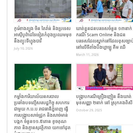
កូរ៉េខាងត្បូង ចិន តៃវ៉ាន់ និងប្រទេស
ឃាត់ខ្លួនជនបរទេសចំនួន ១៣នាក់
អាស៊ីបូព៌ាដទៃទៀតកំពុងប្រឈមមុខ
ករណី Scam Online និងជន
នឹងព្យុះទីហ្វុងបាវី
បរទេសដែលស្នាក់នៅដែលខុសច្បាប
នៅលើទីតាំងបឹងហ្គាឡូ គីម ឈី
July 10, 2026
March 11, 2026
កម្លាំងការិយាល័យនគរបាល
បង្ក្រាបករណីគ្រឿងញៀន នឹងឃាត់
ប្រឆាំងបទល្មើសសេដ្ឋកិច្ច សហការ
មុខសញ្ញា ២នាក់ នៅ ស្រុកគងពិស
ជាមួយ ក.ប.ប រាជធានីភ្នំពេញ ធ្វើ
October 29, 2025
ការបង្ក្រាបសាច់ជ្រូក និងសាច់មាន់
បង្កក ចំនួន១១.៥តោន ខូចគុណ
ភាព និងគ្មានសុវត្ថិភាព យកទៅដុត