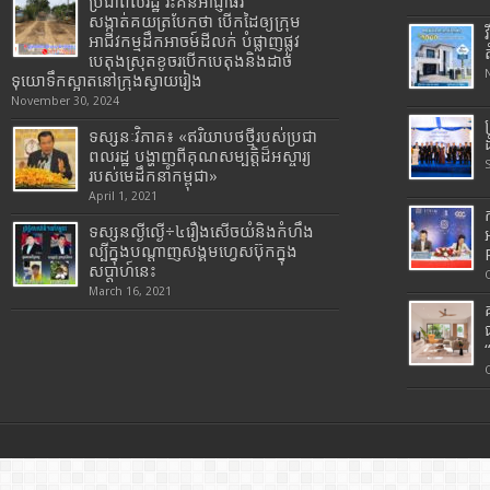
ប្រជាពលរដ្ឋ រិះគន់អាជ្ញាធរ
សង្កាត់គយត្របែកថា បើកដៃឲ្យក្រុម
អាជីវកម្មដឹកអាចម៍ដីលក់ បំផ្លាញផ្លូវ
បេតុងស្រុតខូចរបើកបេតុងនិងដាច់
ទុយោទឹកស្អាតនៅក្រុងស្វាយរៀង
November 30, 2024
ទស្សនៈវិភាគ៖ «ឥរិយាបថថ្មីរបស់ប្រជា
ពលរដ្ឋ បង្ហាញពីគុណសម្បត្តិដ៏អស្ចារ្យ
របស់មេដឹកនាំកម្ពុជា»
April 1, 2021
ទស្សនល្ងីល្ងើ÷៤រឿងសើចយំនិងកំហឹង
ល្បីក្នុងបណ្តាញសង្គមហ្វេសប៊ុកក្នុង
សប្តាហ៍នេះ
March 16, 2021