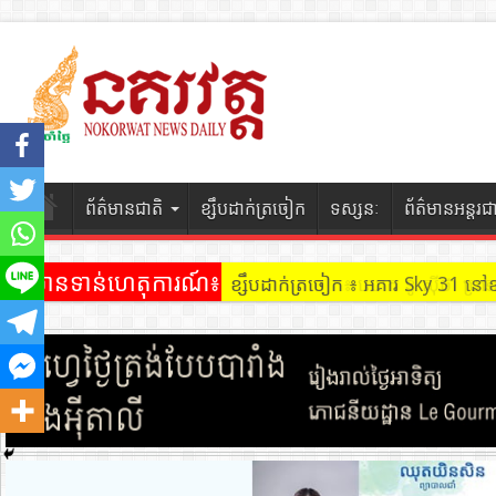
ព័ត៌មានជាតិ
ខ្សឹបដាក់ត្រចៀក
ទស្សនៈ
ព័ត៌មានអន្តរជ
ព័ត៌មានទាន់ហេតុការណ៍៖
ខ្សឹបដាក់ត្រចៀក ៖ អគារ Sky 31 នៅ