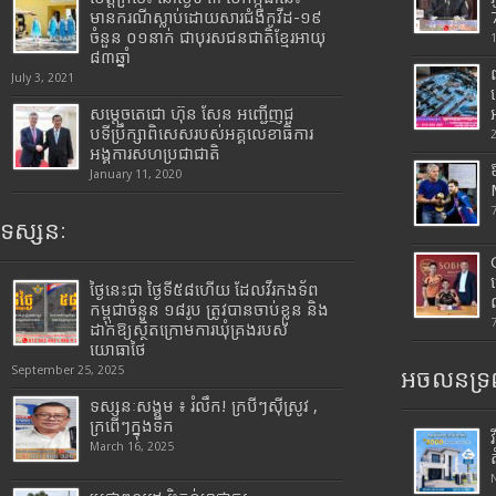
មានករណីស្លាប់ដោយសារជំងឺកូវីដ-១៩
7
ចំនួន ០១នាក់ ជាបុរសជនជាតិខ្មែរអាយុ
៨៣ឆ្នាំ
July 3, 2021
សម្តេចតេជោ ហ៊ុន សែន អញ្ជើញជួ
បទីប្រឹក្សាពិសេសរបស់អគ្គលេខាធិការ
អង្គការសហប្រជាជាតិ
January 11, 2020
ទស្សនៈ
ថ្ងៃនេះជា ថ្ងៃទី៥៨ហើយ ដែលវីរកងទ័ព
កម្ពុជាចំនួន ១៨រូប ត្រូវបានចាប់ខ្លួន និង
ដាក់ឱ្យស្ថិតក្រោមការឃុំគ្រងរបស់
យោធាថៃ
September 25, 2025
អចលនទ្រព
ទស្សនៈសង្គម ៖ រំលឹក! ក្របីៗស៊ីស្រូវ ,
ក្រពើៗក្នុងទឹក
March 16, 2025