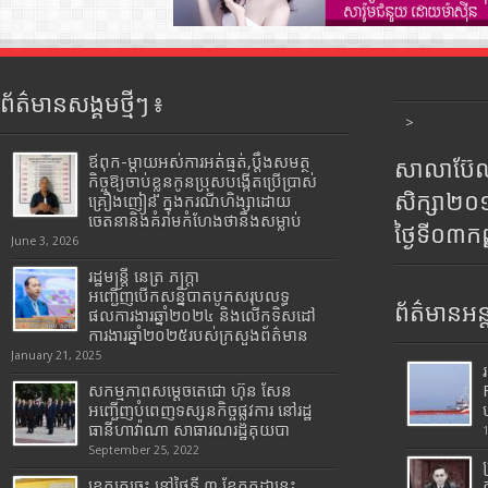
ព័ត៌មានសង្គមថ្មីៗ ៖
>
ឪពុក-ម្ដាយអស់ការអត់ធ្មត់,ប្ដឹងសមត្ថ
សាលាប៊ែលធ
កិច្ចឱ្យចាប់ខ្លួនកូនប្រុសបង្កើតប្រើប្រាស់
សិក្សា២
គ្រឿងញៀន ក្នុងករណីហិង្សាដោយ
ចេតនានិងគំរាមកំហែងថានឹងសម្លាប់
ថ្ងៃទី០៣ក
June 3, 2026
រដ្ឋមន្រ្តី​ នេត្រ​ ភក្ត្រា​
អញ្ជើញបើកសន្និបាតបូកសរុបលទ្ធ
ព័ត៌មានអន្
ផលការងារឆ្នាំ២០២៤ និងលើកទិសដៅ
ការងារឆ្នាំ២០២៥របស់​ក្រសួង​ព័ត៌មាន​
January 21, 2025
សកម្មភាពសម្តេចតេជោ ហ៊ុន សែន
អញ្ជើញបំពេញទស្សនកិច្ចផ្លូវការ នៅរដ្ឋ
ធានីហាវ៉ាណា សាធារណរដ្ឋគុយបា
September 25, 2022
ខេត្តក្រចេះ នៅថ្ងៃទី ៣ ខែកក្កដានេះ