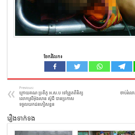
ចែករំលែក៖
Previous:
ក្រោយគណៈប្រតិភូ អ.ស.ប ទៅត្រួតពិនិត្យ
ចាប់រំលោភ
លោកស្រីអ៊ុងសាន ស៊ូជី បានប្រកាស
ទទួលយកជនភៀសខ្លួន
រឿងទាក់ទង