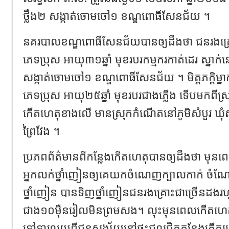
ថ្លឹង២ សង្កាត់ចោមចៅ១ ខណ្ឌពោធិ៍សែនជ័យ ។
នគរបាលខណ្ឌពោធិ៍សែនជ័យបានឲ្យដឹងថា ជនរងគ្រ
ភេទប្រុស អាយុ៣១ឆ្នាំ មុខរបរកម្មករកាត់ដេរ ស្នាក់នៅ
សង្កាត់ចោមចៅ១ ខណ្ឌពោធិ៍សែនជ័យ ។ មិត្តភក្ដិម្ន
ភេទប្រុស អាយុ២៥ឆ្នាំ មុខរបរជាងភ្លើង ទើបមកពីស្
កើតហេតុខាងលើ មានស្រុកកំណើតនៅភូមិសំបួរ ឃុំសំប
ព្រៃវែង ។
ប្រភពព័ត៌មានពីកន្លែងកើតហេតុបានឲ្យដឹងថា មុន
អ្នកលក់ថ្នាំញៀនឲ្យគេយកចំណេញក្បាលកាក់ ចំណ
ថ្នាំញៀន បានទិញថ្នាំញៀនជនរងគ្រោះជាច្រើនដងរ
ជាង១០ម៉ឺនរៀលមិនព្រមសង។ លុះមុនពេលកើតហេត
ទៅទារលុយពីជនសង្ស័យនៅផ្ទះជួលជិតកន្លែងកើត