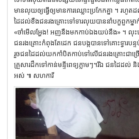
មានលុយឲ្យធ្វើឲ្យមានការឈ្លោះប្រកែកគ្នា ។ រហូត
ដៃដល់ខឹងជនរងគ្រោះទៅទារលុយបាននាំបក្ខពួកម្នា
«ចាំមើលអ្ហែង! អញនឹងមកកាប់ឯងយប់នឹង» ។ លុ
ជនរងគ្រោះកំពុងតែដេក ជនបង្កបានទៅគោះទ្វារបន្ទប់
រួចជនដៃដល់យកកាំបិតកាប់ទៅលើជនរងគ្រោះជាច្រើន
គ្រួសារដឹកទៅកាន់មន្ទីពេទ្យភ្លាមៗ។រីឯ ជនដៃដល់ និងប
អស់ ៕ សហការី