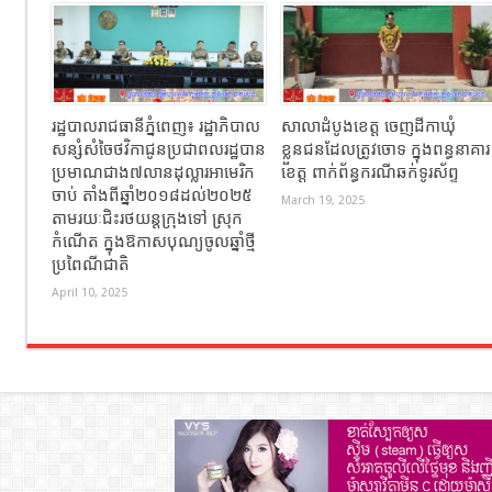
រដ្ឋបាលរាជធានីភ្នំពេញ៖ រដ្ឋាភិបាល
សាលាដំបូងខេត្ត ចេញដីកាឃុំ
សន្សំសំចៃថវិកាជូនប្រជាពលរដ្ឋបាន
ខ្លួនជនដែលត្រូវចោទ ក្នុងពន្ធនាគារ
ប្រមាណជាង៧លានដុល្លារអាមេរិក
ខេត្ត ពាក់ព័ន្ធករណីឆក់ទូរស័ព្ទ
ចាប់ តាំងពីឆ្នាំ២០១៨ដល់២០២៥
March 19, 2025
តាមរយៈជិះរថយន្ដក្រុងទៅ ស្រុក
កំណើត ក្នុងឱកាសបុណ្យចូលឆ្នាំថ្មី
ប្រពៃណីជាតិ
April 10, 2025