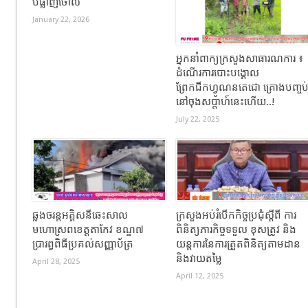
បំផ្លាញចោល
January 22, 2026
អ្នកនាំពាក្យក្រសួងសាធារណការ ៖
ដំណើរការបោះបង្គោល
ព្រែកជីកហ្វូណនតេជោ គ្រោងបញ្ចប
នៅចុងសប្តាហ៍នេះហើយ..!
July 22, 2025
ឆ្លងចរន្តអគ្គិសនីឆេះសាល
ក្រសួងអប់រំបើកកិច្ចប្រជុំស្តីពី ការ
មហោស្រពខេត្តតាកែវ ខណ្ឌ៧
ពិនិត្យភារកិច្ចទទួល ខុសត្រូវ និង
ប្រារព្ធពិធីប្រគល់សញ្ញាប័ត្រ
យន្តការនៃការត្រួតពិនិត្យតាមដាន
និងវាយតម្លៃ
April 28, 2025
April 12, 2025