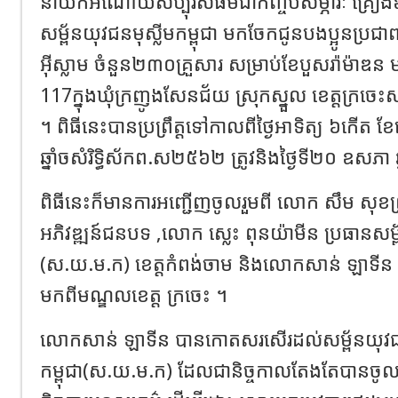
នាំយកអំណោយសប្បុរសធម៌ជាកញ្ចប់សម្ភារៈ គ្រឿ
សម្ព័នយុវជនមុស្លីមកម្ពុជា មកចែកជូនបងប្អូនប្រជាពល
អ៊ីស្លាម ចំនួន២៣០គ្រួសារ សម្រាប់ខែបួសរ៉ាម៉ាឌន
117ក្នុងឃុំក្រញូងសែនជ័យ ស្រុកស្នួល ខេត្តក្រចេះ
។ ពិធីនេះបានប្រព្រឹត្ដទៅកាលពីថ្ងៃអាទិត្យ ៦កើត ខែ
ឆ្នាំចសំរិទ្ធិស័កព.ស២៥៦២ ត្រូវនិងថ្ងៃទី២០ ឧសភា
ពិធីនេះក៏មានការអញ្ជើញចូលរួមពី លោក សឹម សុខព្រី
អភិវឌ្ឍន៍ជនបទ ,លោក ស្លេះ ពុនយ៉ាមីន ប្រធានសម្ព័
(ស.យ.ម.ក) ខេត្តកំពង់ចាម និងលោកសាន់ ឡាទីន ជ
មកពីមណ្ឌលខេត្ត ក្រចេះ ។
លោកសាន់ ឡាទីន បានកោតសរសើរដល់សម្ព័នយុវជន
កម្ពុជា(ស.យ.ម.ក) ដែលជានិច្ចកាលតែងតែបានចូល