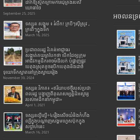
ដាក់ឱ្យស្ថិតក្រោមការឃុំគ្រងរបស់
យោធាថៃ
September 25, 2025
អចលនទ្រព
ទស្សនៈសង្គម ៖ រំលឹក! ក្របីៗស៊ីស្រូវ ,
ក្រពើៗក្នុងទឹក
March 16, 2025
ប្រជាពលរដ្ឋ រិះគន់អាជ្ញាធរ
សង្កាត់គយត្របែកថា បើកដៃឲ្យក្រុម
អាជីវកម្មដឹកអាចម៍ដីលក់ បំផ្លាញផ្លូវ
បេតុងស្រុតខូចរបើកបេតុងនិងដាច់
ទុយោទឹកស្អាតនៅក្រុងស្វាយរៀង
November 30, 2024
ទស្សនៈវិភាគ៖ «ឥរិយាបថថ្មីរបស់ប្រជា
ពលរដ្ឋ បង្ហាញពីគុណសម្បត្តិដ៏អស្ចារ្យ
របស់មេដឹកនាំកម្ពុជា»
April 1, 2021
ទស្សនល្ងីល្ងើ÷៤រឿងសើចយំនិងកំហឹង
ល្បីក្នុងបណ្តាញសង្គមហ្វេសប៊ុកក្នុង
សប្តាហ៍នេះ
March 16, 2021