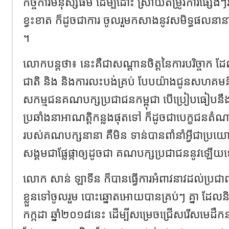
កិច្ចការមនុស្សធម៌ ដើម្បីដោះ ស្រាយតម្រូវការផ្សេ
ខ្វះខាត ក៏ដូចជាការ ចូលរួមកសាងនូវសមិទ្ធផល
។
លោកបន្តថា៖ នេះគឺជាសណ្តានចិត្តនៃការបរិច្ចាក ដែ
ជាតិ និង និងការលះបង់គ្រប់ បែបយ៉ាងជូនសហគមន៍ព
សកម្មជនគណបក្សប្រជាជនកម្ពុជា បើប្រៀបធៀបនឹ
ប្រឆាំងនាអាណត្តិកន្លងផុតទៅ ក៏ដូចជាបេក្ខជនតំណាងរ
របស់គណបក្សនានា គឺមិន ទាន់បានពាំនាំអ្វីជាប្រ
សង្គមជាផ្លែផ្កាឲ្យដូចជា គណបក្សប្រជាជននូវឡើយ
លោក សាន់ ឡាទីន ក៏បានធ្វើការអំពាវនាវដល់ប្រជាពល
ខ្លួនទៅចូលរួម បោះឆ្នោតអោយបានគ្រប់ៗ គ្នា ដែលនិង
កក្កដា ឆ្នាំ២០១៨នេះ ដើម្បីសម្រេចជ្រើសរើសមេដឹកន