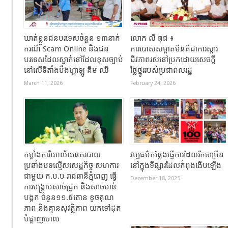
ឃាត់ខ្លួនជនបរទេសចំនួន ១៣នាក់
លោក លី ធុជ ៖
ករណី Scam Online និងជន
ការបោសសម្អាតមីនគឺជាការស្តារ
បរទេសដែលស្នាក់នៅដែលខុសច្បាប់
ជីវភាពរស់នៅប្រកដោយសេចក្តី
នៅលើទីតាំងបឹងហ្គាឡូ គីម ឈី
ថ្លៃថ្នូររបស់ប្រជាពលរដ្ឋ
March 11, 2026
February 24, 2026
កម្លាំងការិយាល័យនគរបាល
វប្បធម៌កន្លែងធ្វើការដែលរីកចម្រើន
ប្រឆាំងបទល្មើសសេដ្ឋកិច្ច សហការ
នៅក្នុងទីផ្សារដែលកំពុងងើបឡើង
ជាមួយ ក.ប.ប រាជធានីភ្នំពេញ ធ្វើ
December 18, 2025
ការបង្ក្រាបសាច់ជ្រូក និងសាច់មាន់
បង្កក ចំនួន១១.៥តោន ខូចគុណ
ភាព និងគ្មានសុវត្ថិភាព យកទៅដុត
បំផ្លាញចោល