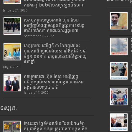
ការងារឆ្នាំ២០២៥របស់​ក្រសួង​ព័ត៌មាន​
January 21, 2025
សកម្មភាពសម្តេចតេជោ ហ៊ុន សែន
អញ្ជើញបំពេញទស្សនកិច្ចផ្លូវការ នៅរដ្ឋ
ធានីហាវ៉ាណា សាធារណរដ្ឋគុយបា
September 25, 2022
ខេត្តក្រចេះ នៅថ្ងៃទី ៣ ខែកក្កដានេះ
មានករណីស្លាប់ដោយសារជំងឺកូវីដ-១៩
ចំនួន ០១នាក់ ជាបុរសជនជាតិខ្មែរអាយុ
៨៣ឆ្នាំ
July 3, 2021
សម្តេចតេជោ ហ៊ុន សែន អញ្ជើញជួ
បទីប្រឹក្សាពិសេសរបស់អគ្គលេខាធិការ
អង្គការសហប្រជាជាតិ
January 11, 2020
ទស្សនៈ
ថ្ងៃនេះជា ថ្ងៃទី៥៨ហើយ ដែលវីរកងទ័ព
កម្ពុជាចំនួន ១៨រូប ត្រូវបានចាប់ខ្លួន និង