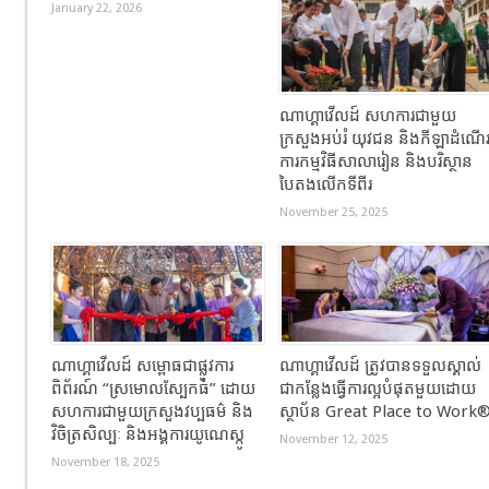
January 22, 2026
ណាហ្គាវើលដ៍ សហការជាមួយ
ក្រសួងអប់រំ យុវជន និងកីឡាដំណើ
ការកម្មវិធីសាលារៀន និងបរិស្ថាន
បៃតងលើកទីពីរ
November 25, 2025
ណាហ្គាវើលដ៍ សម្ពោធជាផ្លូវការ
ណាហ្គាវើលដ៍ ត្រូវបានទទួលស្គាល់
ពិព័រណ៍ “ស្រមោលស្បែកធំ” ដោយ
ជាកន្លែងធ្វើការល្អបំផុតមួយដោយ
សហការជាមួយក្រសួងវប្បធម៌ និង
ស្ថាប័ន Great Place to Work
វិចិត្រសិល្បៈ និងអង្គការយូណេស្កូ
November 12, 2025
November 18, 2025