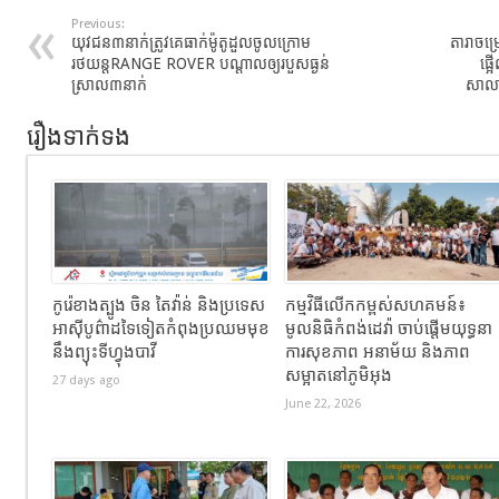
Previous:
យុវជន៣នាក់ត្រូវគេធាក់ម៉ូតូដួលចូលក្រោម
តារាចម្រ
រថយន្តRANGE ROVER បណ្ដាលឲ្យរបួសធ្ងន់
ផ្
ស្រាល៣នាក់
សាលា 
រឿងទាក់ទង
កូរ៉េខាងត្បូង ចិន តៃវ៉ាន់ និងប្រទេស
កម្មវិធីលើកកម្ពស់សហគមន៍៖
អាស៊ីបូព៌ាដទៃទៀតកំពុងប្រឈមមុខ
មូលនិធិកំពង់ដេវ៉ា ចាប់ផ្តើមយុទ្ធនា
នឹងព្យុះទីហ្វុងបាវី
ការសុខភាព អនាម័យ និងភាព
សម្អាតនៅភូមិអុង
27 days ago
June 22, 2026