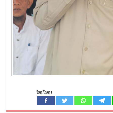
ចែករំលែក៖