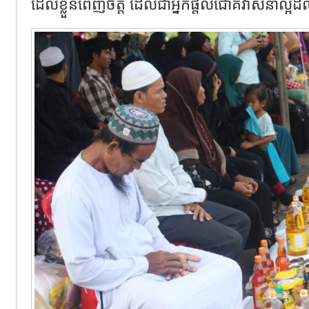
ដែលខ្លួនពេញចិត្ត ដែលជាអ្នកផ្តល់ជោគវាសនាល្អដល់