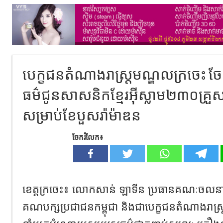
បេក្ខជនតំណាងរាស្រ្តមណ្ឌលក្រចេះ
ធម៌ជូនសាសនិកខ្មែរអ៊ីស្លាម២៣០គ្រួស
សម្រាប់ខែបួសរ៉ាម៉ាឌន
ចែករំលែក៖
ខេត្តក្រចេះ៖ លោកសាន់ ឡាទីន ប្រធានគណៈចលនាស
គណបក្សប្រជាជនកម្ពុជា និងជាបេក្ខជនតំណាងរាស្រ្