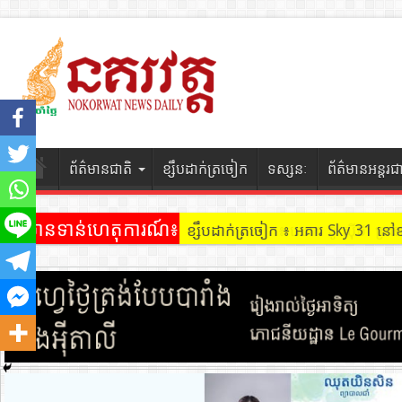
ព័ត៌មានជាតិ
ខ្សឹបដាក់ត្រចៀក
ទស្សនៈ
ព័ត៌មានអន្តរជ
ព័ត៌មានទាន់ហេតុការណ៍៖
ខ្សឹបដាក់ត្រចៀក ៖ អគារ Sky 31 នៅ