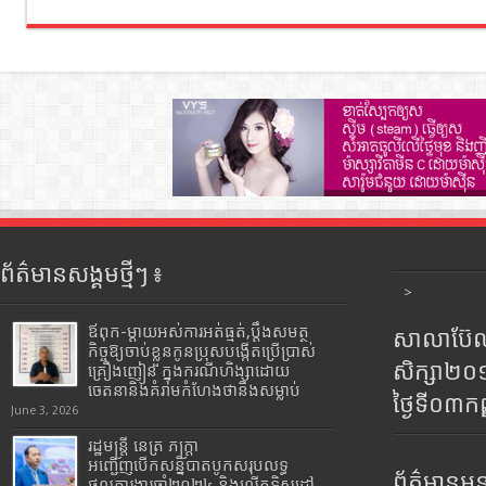
ព័ត៌មានសង្គមថ្មីៗ ៖
>
ឪពុក-ម្ដាយអស់ការអត់ធ្មត់,ប្ដឹងសមត្ថ
សាលាប៊ែលធ
កិច្ចឱ្យចាប់ខ្លួនកូនប្រុសបង្កើតប្រើប្រាស់
សិក្សា២
គ្រឿងញៀន ក្នុងករណីហិង្សាដោយ
ចេតនានិងគំរាមកំហែងថានឹងសម្លាប់
ថ្ងៃទី០៣ក
June 3, 2026
រដ្ឋមន្រ្តី​ នេត្រ​ ភក្ត្រា​
អញ្ជើញបើកសន្និបាតបូកសរុបលទ្ធ
ព័ត៌មានអន្
ផលការងារឆ្នាំ២០២៤ និងលើកទិសដៅ