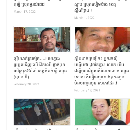
ភុឡំ ស្រុកអូរយ៉ាដាវ
ស្លាប ស្រុកសៀមប៉ាង ខេត្ត
ស្ទឹងត្រែង !
March 17, 2022
March 1, 2022
ខ្សឹបដាក់ត្រចៀក….! មេខ្លោង
ខ្សឹបដាក់ត្រចៀក៖ អ្នករកស៊ី
ប្រមូលទិញឈើ ដឹកឈើ ផ្តាច់មុខ
បង្ហើបថា ដូចតែគ្នា.! លោក យឹម​
នៅស្រុកឱរ៉ាល់ ខេត្តកំពង់ស្ពឺឈ្មោះ
ផល្លីចូល​ជំនួសតំណែង​លោក ឈួន​
(ណុប ឌី)
សោភា ក៏​ល្បីឈ្មោះ​ខាងពុករ​លួយ
មិន​ចាញ់ឈួន សោភាដែ​រ..!
February 28, 2021
February 18, 2021