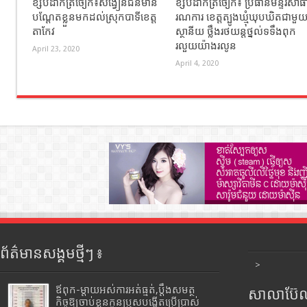
ខ្សឹបដាក់ត្រចៀក៖សង្វៀនជន់មាន់
ខ្សឹបដាក់ត្រចៀក៖ ប្រធានមន្ទីរសាធ
បណ្តែតខ្លួនមកដល់ស្រុកបាទីខេត្ត
រណការ ខេត្តត្បូងឃ្មុំឃុបឃិតជាមួ
តាកែវ
ស្ថានីយ ថ្លឹងរថយន្តថ្នល់ទទឹងពុក
រលួយយ៉ាងរលូន
April 23, 2020
April 4, 2020
ព័ត៌មានសង្គមថ្មីៗ ៖
>
ឪពុក-ម្ដាយអស់ការអត់ធ្មត់,ប្ដឹងសមត្ថ
សាលាប៊ែលធ
កិច្ចឱ្យចាប់ខ្លួនកូនប្រុសបង្កើតប្រើប្រាស់