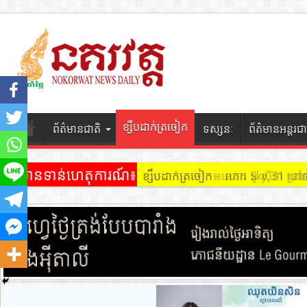
ខ្សឹបដាក់ត្រចៀក
ព័ត៌មានជាតិ
ទស្សនៈ
ព័ត៌មានអន្តរជា
ព័ត៌មានទាន់ហេតុការណ៍៖
ខ្សឹបដាក់ត្រចៀក ៖ អគារ Sky 31 នៅ