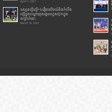
April 1, 2021
ទស្សនល្ងីល្ងើ÷៤រឿងសើចយំនិងកំហឹង
ល្បីក្នុងបណ្តាញសង្គមហ្វេសប៊ុកក្នុង
សប្តាហ៍នេះ
March 16, 2021