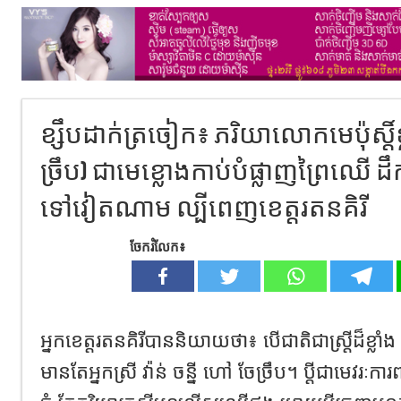
ខ្សឹបដាក់ត្រចៀក៖ ភរិយាលោកមេប៉ុស្តិ៍ខ្លា
ច្រឹប) ជាមេខ្លោងកាប់បំផ្លាញព្រៃឈើ ដឹ
ទៅវៀតណាម ល្បីពេញខេត្តរតនគិរី
ចែករំលែក៖
អ្នកខេត្តរតនគិរីបាននិយាយថា៖ បើជាតិជាស្ត្រីដ៏ខ្លាំ
មានតែអ្នកស្រី វ៉ាន់ ចន្នី ហៅ ចែច្រឹប។ ប្តីជាមេវរៈការ