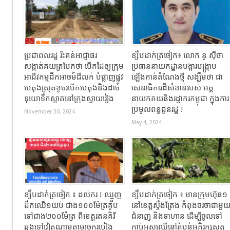
ប្រជាពលរដ្ឋ រិះគន់អាជ្ញាធរ
ខ្សឹបដាក់ត្រចៀក៖ លោក នូ សុីថា
សង្កាត់គយត្របែកថា បើកដៃឲ្យក្រុម
ប្រធាននាយកដ្ឋានបង្ការបង្ក្រាប
អាជីវកម្មដឹកអាចម៍ដីលក់ បំផ្លាញផ្លូវ
ឡើងកាន់តំណែងថ្មី សង្ឃឹមថា ជា
បេតុងស្រុតខូចរបើកបេតុងនិងដាច់
សេនាធិការដ៏សំខាន់របស់ អគ្គ
ទុយោទឹកស្អាតនៅក្រុងស្វាយរៀង
នាយកគយនិងរដ្ឋាករកម្ពុជា ក្នុងការ
ប្រមូលពន្ធជូនរដ្ឋ !
November 30, 2024
May 4, 2024
ខ្សឹបដាក់ត្រចៀក ៖ ដល់ករ ! ឈ្មួញ
ខ្សឹបដាក់ត្រចៀក ៖ មានក្រុមហ៊ុន១
ដឹកឈើ១យប់ ជាង១០០ម៉ែត្រគូប
នៅខេត្តស្ទឹងត្រែង កំពុងចរចាជាមួ
ទៅជាង២០០ម៉ែត្រ ពីខេត្តរតនគិរី
ជំនាញ និងទាហាន ដើម្បីចូលទៅ
ឆ្លងទៅវៀតណាមតាមច្រករបៀង
កាប់អូសឈើនៅតំបន់អភិរក្សសត្វ