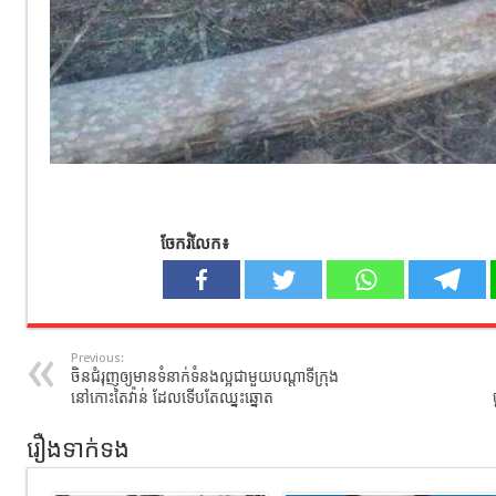
ចែករំលែក៖
Previous:
ចិនជំរុញឲ្យមានទំនាក់ទំនងល្អជាមួយបណ្តាទីក្រុង
នៅកោះតៃវ៉ាន់ ដែលទើបតែឈ្នះឆ្នោត
រឿងទាក់ទង