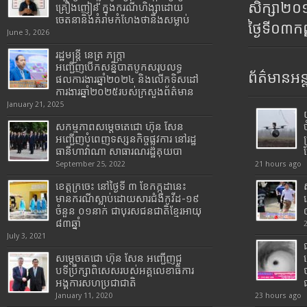
សិក្សា២
គ្រឿងញៀន ក្នុងករណីហិង្សាដោយ
ចេតនានិងគំរាមកំហែងថានឹងសម្លាប់
ថ្ងៃទី០៣ក
June 3, 2026
រដ្ឋមន្រ្តី​ នេត្រ​ ភក្ត្រា​
អញ្ជើញបើកសន្និបាតបូកសរុបលទ្ធ
ព័ត៌មានអន្
ផលការងារឆ្នាំ២០២៤ និងលើកទិសដៅ
ការងារឆ្នាំ២០២៥របស់​ក្រសួង​ព័ត៌មាន​
January 21, 2025
សកម្មភាពសម្តេចតេជោ ហ៊ុន សែន
អញ្ជើញបំពេញទស្សនកិច្ចផ្លូវការ នៅរដ្ឋ
ធានីហាវ៉ាណា សាធារណរដ្ឋគុយបា
September 25, 2022
21 hours ago
ខេត្តក្រចេះ នៅថ្ងៃទី ៣ ខែកក្កដានេះ
មានករណីស្លាប់ដោយសារជំងឺកូវីដ-១៩
ចំនួន ០១នាក់ ជាបុរសជនជាតិខ្មែរអាយុ
៨៣ឆ្នាំ
July 3, 2021
សម្តេចតេជោ ហ៊ុន សែន អញ្ជើញជួ
បទីប្រឹក្សាពិសេសរបស់អគ្គលេខាធិការ
អង្គការសហប្រជាជាតិ
January 11, 2020
23 hours ago