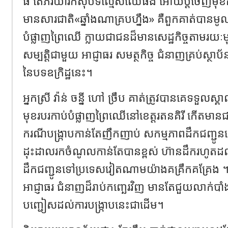
ធំ តែភរិយារកសុីបទល្មើសឈើផង អោយប្តីចេញមុ
មានសារជាតិ«ឆ្នាំងណាគ្របហ្នឹង» គឺពួកគាត់បានមូល
បំផ្លាញព្រៃឈើ ក្លាយជាជនដ៏មានសេដ្ឋកិច្ចតាមរ
សម្បត្តិជាមួយ អាជ្ញាធរ សមត្ថកិច្ច ជំនាញគ្រប់ស្ថ
នៃបទឧក្រិដ្ឋនេះ។
អ្នកស្រី វ៉ាន់ ចន្នី ហៅ ច្រឹប គាត់ត្រូវបានគេទទួលស្
មុខរបរកាប់បំផ្លាញព្រៃឈើនៅខេត្តរតនគិរី កើតមានជា
ករណីបង្ក្រាបកាន់តែញឹកញាប់ សកម្មភាពដឹកជញ្ជូន
ដុះដាលរកចំណូលកាន់តែបានខ្ពស់ ហ៊ានដឹករហូតដល
ដឹកជញ្ជូនទៅប្រទេសវៀតណាមយ៉ាងគគ្រឹកគគ្រែង 
អាជ្ញាធរ ជំនាញដ៏រាប់កញ្ឆេរវិញ មានតែជួយលាក់បាំ
បញ្ជៀសដល់ការបង្ក្រាបនេះជាដើម។