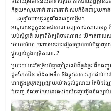
និយាយរួមមានន័យថា៖ ចែច្រឹប គាត់ជាឈ្មួញមុខដ
កិច្ចយកលុយគាត់ ការពារគាត់ សមគំនិតជាមួយគាត
….សុទ្ធតែជាមនុស្សដដែលរហូតហ្នឹង។
អាជ្ញាធរខេត្តក្នុងនាមជាគណៈបញ្ជាការឯកភាពខេត្ត
មេប៉ុស្តិខ្លាធំ មេត្តាពិនិត្យពិចារណាផង បើគាត់ជាម
អោយភរិយា ការពារមុខរបរល្មើសច្បាប់កាប់បំផ្ល
ផ្លូវច្បាប់ក្នុងកម្រិតណា..?
មួយរយៈនេះចែច្រឹបបំផ្លាញព្រៃឈើដ៏ធ្ងន់ធ្ងរ ដឹ
ដូចហែកឋិន ទាំងតាមទឹក និងផ្លូវគោក រហូតដល់ករណីនេ
មានក្នុងស្រុកផ្សព្វផ្សាយយ៉ាងទូលំទូលាយ តែមិនរំញោ
ជំនាញ និងថៅកែរូបនេះផងដែរមិនញញើតនិងច្បា