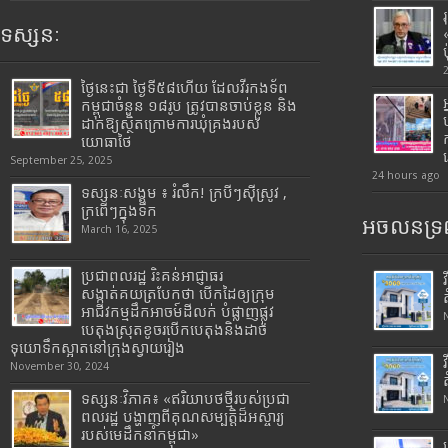
ទស្សនៈ
ថ្ងៃនេះជា ថ្ងៃទី៥៨ហើយ ដែលវីរកងទ័ព
កម្ពុជាចំនួន ១៨រូប ត្រូវបានចាប់ខ្លួន និង
ដាក់ឱ្យស្ថិតក្រោមការឃុំគ្រងរបស់
យោធាថៃ
September 25, 2025
24 hours ago
ទស្សនៈសង្គម ៖ រំលឹក! ក្របីៗស៊ីស្រូវ ,
ក្រពើៗក្នុងទឹក
អចលនទ្រព
March 16, 2025
ប្រជាពលរដ្ឋ រិះគន់អាជ្ញាធរ
សង្កាត់គយត្របែកថា បើកដៃឲ្យក្រុម
អាជីវកម្មដឹកអាចម៍ដីលក់ បំផ្លាញផ្លូវ
បេតុងស្រុតខូចរបើកបេតុងនិងដាច់
ទុយោទឹកស្អាតនៅក្រុងស្វាយរៀង
November 30, 2024
ទស្សនៈវិភាគ៖ «ឥរិយាបថថ្មីរបស់ប្រជា
ពលរដ្ឋ បង្ហាញពីគុណសម្បត្តិដ៏អស្ចារ្យ
របស់មេដឹកនាំកម្ពុជា»