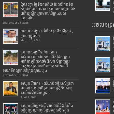
ថ្ងៃនេះជា ថ្ងៃទី៥៨ហើយ ដែលវីរកងទ័ព
កម្ពុជាចំនួន ១៨រូប ត្រូវបានចាប់ខ្លួន និង
ដាក់ឱ្យស្ថិតក្រោមការឃុំគ្រងរបស់
យោធាថៃ
September 25, 2025
អចលនទ្រព
ទស្សនៈសង្គម ៖ រំលឹក! ក្របីៗស៊ីស្រូវ ,
ក្រពើៗក្នុងទឹក
March 16, 2025
ប្រជាពលរដ្ឋ រិះគន់អាជ្ញាធរ
សង្កាត់គយត្របែកថា បើកដៃឲ្យក្រុម
អាជីវកម្មដឹកអាចម៍ដីលក់ បំផ្លាញផ្លូវ
បេតុងស្រុតខូចរបើកបេតុងនិងដាច់
ទុយោទឹកស្អាតនៅក្រុងស្វាយរៀង
November 30, 2024
ទស្សនៈវិភាគ៖ «ឥរិយាបថថ្មីរបស់ប្រជា
ពលរដ្ឋ បង្ហាញពីគុណសម្បត្តិដ៏អស្ចារ្យ
របស់មេដឹកនាំកម្ពុជា»
April 1, 2021
ទស្សនល្ងីល្ងើ÷៤រឿងសើចយំនិងកំហឹង
ល្បីក្នុងបណ្តាញសង្គមហ្វេសប៊ុកក្នុង