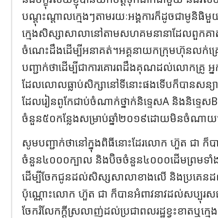
បណ្តុះណ្តាលក្មេងៗតាមរយៈអង្គការក៏ដូចជាមូនិធ
ក្មេងសិស្សាសាលានៅតាមសហគមនានាដែលពួកគាត់(
ចំណេះដឹងដើម្បីអនាគត់។អគ្គនាយកក្រុមហ៊ុនលក់គ
បញ្ជាក់ថាដើម្បីជាការគោរពដឹងគុណដល់លោកគ្រូ អ្ន
ដែលលោលធ្លាប់សិក្សានៅទីនោះផងទើបក៏បានសន្យាថា
ដែលរៀនពូកែជាប់ចំណាក់ថ្នាក់និទ្ទេសA និងនិទ្ទ
ចំនួន៥០កន្លែងសម្រាប់ឆ្នាំ២០១៩ដោយមិនចំណាយល
សូមបញ្ជាក់ថានៅក្នុងពិធីនោះដែរលោក ហ៊ួត ជា ក៏ប
ចំនួន៤០០០ក្បាល និងប៊ិចចំនួន៤០០០ដើមព្រមទាំ
ដើម្បីចែកជូនដល់សិស្សសាលាខាងលើ និងប្រគេនដ
ប៉ុណ្ណោះលោក ហ៊ួត ជា ក៏បានអំពាវនាវដល់សប្បុរ
ចែករំលែកក្តីស្រលាញ់ដល់ប្រជាពលរដ្ឋខ្វះខាតឬក្