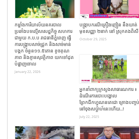
កម្លាំងការិយាល័យនគរបាល
បង្ក្រាបករណីគ្រឿងញៀន នឹងឃាត់
ប្រឆាំងបទល្មើសសេដ្ឋកិច្ច សហការ
មុខសញ្ញា ២នាក់ នៅ ស្រុកគងពិស
ជាមួយ ក.ប.ប រាជធានីភ្នំពេញ ធ្វើ
October 29, 2025
ការបង្ក្រាបសាច់ជ្រូក និងសាច់មាន់
បង្កក ចំនួន១១.៥តោន ខូចគុណ
ភាព និងគ្មានសុវត្ថិភាព យកទៅដុត
បំផ្លាញចោល
January 22, 2026
អ្នកនាំពាក្យក្រសួងសាធារណការ ៖
ដំណើរការបោះបង្គោល
ព្រែកជីកហ្វូណនតេជោ គ្រោងបញ្ចប
នៅចុងសប្តាហ៍នេះហើយ..!
July 22, 2025