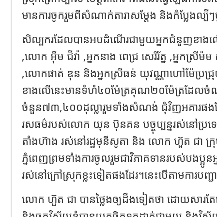
មានការចូករួមពីសំណាក់តារាសម្តែង និងកំប្លែងល្បី
សិល្បករដែលបានអបដំណើរជាមួយអ្នកជំនួញខាងល
,លោក អ៊ឹម ជីវ៉ា ,អ្នកនាង ពេជ្រ សេរីរ័ត្ន ,អ្នកស្រីម៉
,លោកផាត់ ឌុន និងអ្នកស្រីធន់ យុវណ្ណាហៅម៉ែប្រជ
ខាងលើនេះមានទំហំ៤០ម៉ែត្រគុណ២០ម៉ែត្រដែលចំ
ចំនួន៧៣,៤០០ដុល្លារួមទាំងសំណង់ ជុំវិញអគារផ
រសធម៌របស់លោក យុន ប៊ុនគន បច្ចុប្បន្នរស់នៅប្
តាំងហ៊ាង រស់នៅរដ្ឋមុនីសូតា និង លោក ហ៊ួត ជា 
ភ្នំពេញព្រមទាំងការចូលរួមជាវិភាគទានរបស់បងប្អូនអ្
រស់នៅក្រៅស្រុកខ្លះទៀតផងដែរ។នេះបើតាមការបញ្ជ
លោក ហ៊ួត ជា បានថ្លៃងឲ្យដឹងទៀតថា ដោយសារត
និងចក្ខុវិស័យខ្ញុំបានយកចិត្តទុកដាក់ជាមួយ និងវិស