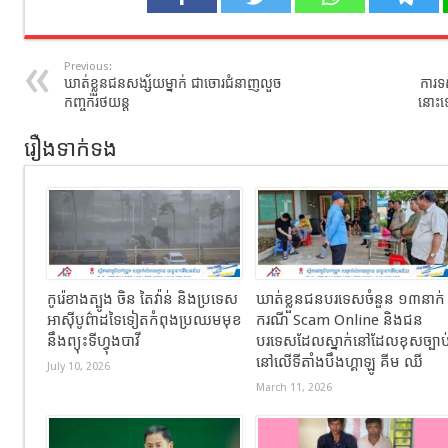
Previous:
​ឃាត់ខ្លួនជនសង្ស័យម្នាក់ ជាចោរជំនាញលួច
ការទ
កញ្ចក់រថយន្ត
នោះឡើ
រឿងទាក់ទង
កូរ៉េខាងត្បូង ចិន តៃវ៉ាន់ និងប្រទេស
ឃាត់ខ្លួនជនបរទេសចំនួន ១៣នាក់
អាស៊ីបូព៌ាដទៃទៀតកំពុងប្រឈមមុខ
ករណី Scam Online និងជន
នឹងព្យុះទីហ្វុងបាវី
បរទេសដែលស្នាក់នៅដែលខុសច្បាប
នៅលើទីតាំងបឹងហ្គាឡូ គីម ឈី
July 10, 2026
March 11, 2026