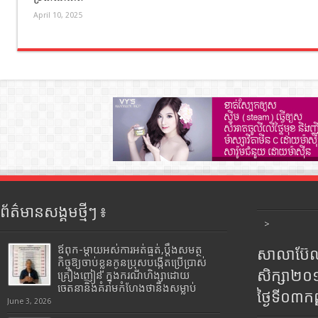
April 10, 2025
ព័ត៌មានសង្គមថ្មីៗ ៖
>
ឪពុក-ម្ដាយអស់ការអត់ធ្មត់,ប្ដឹងសមត្ថ
សាលាប៊ែលធ
កិច្ចឱ្យចាប់ខ្លួនកូនប្រុសបង្កើតប្រើប្រាស់
សិក្សា២
គ្រឿងញៀន ក្នុងករណីហិង្សាដោយ
ចេតនានិងគំរាមកំហែងថានឹងសម្លាប់
ថ្ងៃទី០៣ក
June 3, 2026