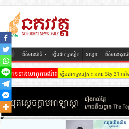
ព័ត៌មានជាតិ
ខ្សឹបដាក់ត្រចៀក
ទស្សនៈ
ព័ត៌មានអន្តរជ
ព័ត៌មានទាន់ហេតុការណ៍៖
ខ្សឹបដាក់ត្រចៀក ៖ ដល់ករ ! ឈ្មួញដ