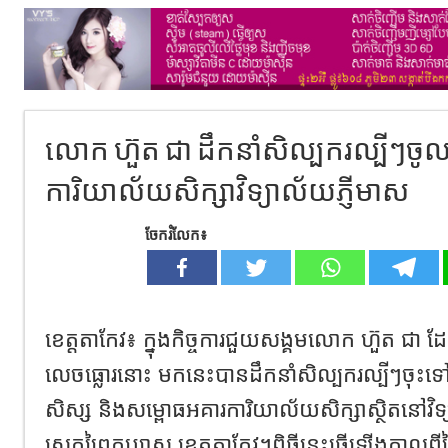
លោក ហ៊ួត ជា ដឹកនាំសិល្បករល្បីៗចូ
ការិយាល័យសិក្សាវិទ្យាល័យភ្ញីមាស
ចែករំលែក៖
ខេត្តតាកែវ៖ ក្នុងកិច្ចការជួយសង្គមលោក ហ៊ួត ជា ដ
លេចធ្លោរនោះ មកនេះបានដឹកនាំសិល្បករល្បីៗចុះទៅ
សិស្ស និងសម្ពោធអគារការិយាល័យសិក្សាស្ថិតនៅវិទ្យា
ស្រុកព្រៃកប្បាស ខេត្តតាកែវ។ពិធីនេះធ្វើឡើងកាលពីថ្