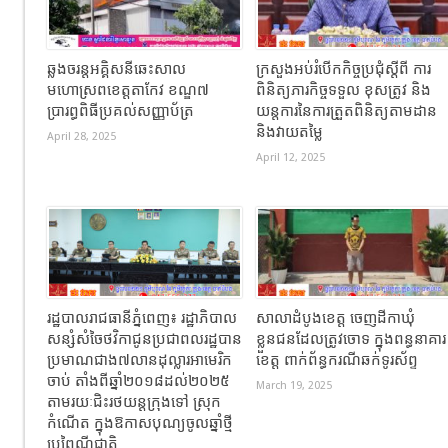
ឆ្លងចរន្តអគ្គិសនីឆេះសាល
ក្រសួងអប់រំបើកកិច្ចប្រជុំស្តីពី ការ
មហោស្រពខេត្តតាកែវ ខណ្ឌ៧
ពិនិត្យភារកិច្ចទទួល ខុសត្រូវ និង
ប្រារព្ធពិធីប្រគល់សញ្ញាប័ត្រ
យន្តការនៃការត្រួតពិនិត្យតាមដាន
និងវាយតម្លៃ
April 28, 2025
April 12, 2025
រដ្ឋបាលរាជធានីភ្នំពេញ៖ រដ្ឋាភិបាល
សាលាដំបូងខេត្ត ចេញដីកាឃុំ
សន្សំសំចៃថវិកាជូនប្រជាពលរដ្ឋបាន
ខ្លួនជនដែលត្រូវចោទ ក្នុងពន្ធនាគារ
ប្រមាណជាង៧លានដុល្លារអាមេរិក
ខេត្ត ពាក់ព័ន្ធករណីឆក់ទូរស័ព្ទ
ចាប់ តាំងពីឆ្នាំ២០១៨ដល់២០២៥
March 19, 2025
តាមរយៈជិះរថយន្ដក្រុងទៅ ស្រុក
កំណើត ក្នុងឱកាសបុណ្យចូលឆ្នាំថ្មី
ប្រពៃណីជាតិ