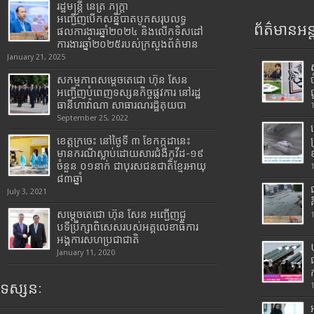
រដ្ឋមន្រ្តី​ នេត្រ​ ភក្ត្រា​
អញ្ជើញបើកសន្និបាតបូកសរុបលទ្ធ
ព័ត៌មានអន្
ផលការងារឆ្នាំ២០២៤ និងលើកទិសដៅ
ការងារឆ្នាំ២០២៥របស់​ក្រសួង​ព័ត៌មាន​
January 21, 2025
សកម្មភាពសម្តេចតេជោ ហ៊ុន សែន
អញ្ជើញបំពេញទស្សនកិច្ចផ្លូវការ នៅរដ្ឋ
ធានីហាវ៉ាណា សាធារណរដ្ឋគុយបា
September 25, 2022
ខេត្តក្រចេះ នៅថ្ងៃទី ៣ ខែកក្កដានេះ
មានករណីស្លាប់ដោយសារជំងឺកូវីដ-១៩
ចំនួន ០១នាក់ ជាបុរសជនជាតិខ្មែរអាយុ
៨៣ឆ្នាំ
July 3, 2021
សម្តេចតេជោ ហ៊ុន សែន អញ្ជើញជួ
បទីប្រឹក្សាពិសេសរបស់អគ្គលេខាធិការ
អង្គការសហប្រជាជាតិ
January 11, 2020
ទស្សនៈ