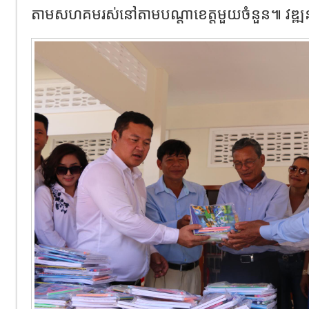
តាមសហគមរស់នៅតាមបណ្តាខេត្តមួយចំនួន៕ វឌ្ឍ