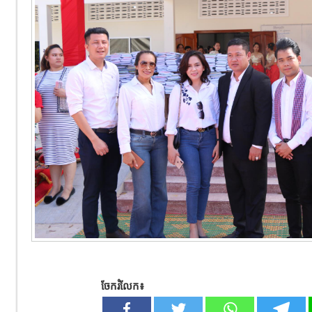
ចែករំលែក៖