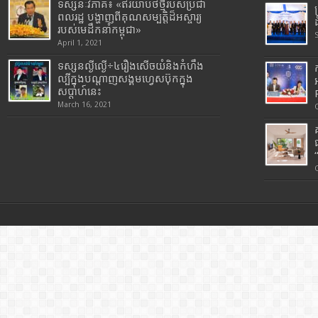
ទស្សនៈវិភាគ៖ «ឥរិយាបថថ្មីរបស់ប្រជា
ពលរដ្ឋ បង្ហាញពីគុណសម្បត្តិដ៏អស្ចារ្យ
របស់មេដឹកនាំកម្ពុជា»
April 1, 2021
ទស្សនល្ងីល្ងើ÷៤រឿងសើចយំនិងកំហឹង
ល្បីក្នុងបណ្តាញសង្គមហ្វេសប៊ុកក្នុង
សប្តាហ៍នេះ
March 16, 2021