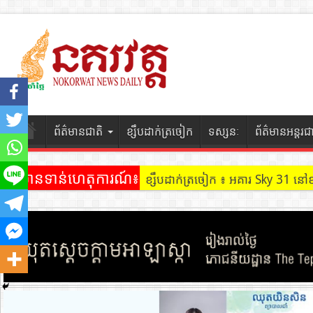
ព័ត៌មានជាតិ
ខ្សឹបដាក់ត្រចៀក
ទស្សនៈ
ព័ត៌មានអន្តរជ
ព័ត៌មានទាន់ហេតុការណ៍៖
ខ្សឹបដាក់ត្រចៀក ៖ អគារ Sky 31 នៅ