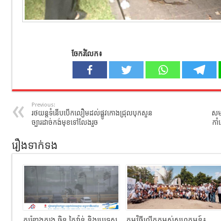
ចែករំលែក៖
Previous:
រថយន្តទំនើបបើកលឿមដល់ផ្លូវកោងជ្រុលបុកសួន
សមត
ច្បារដាច់កង់មុខទៅលែងរួច
កាំ
រឿងទាក់ទង
កូរ៉េខាងត្បូង ចិន តៃវ៉ាន់ និងប្រទេស
កម្មវិធីលើកកម្ពស់សហគមន៍៖