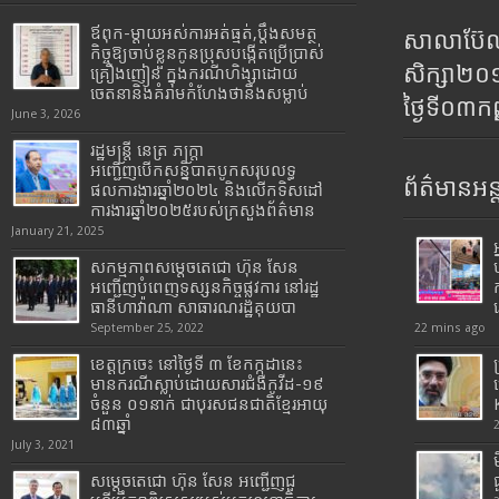
ឪពុក-ម្ដាយអស់ការអត់ធ្មត់,ប្ដឹងសមត្ថ
សាលាប៊ែលធ
កិច្ចឱ្យចាប់ខ្លួនកូនប្រុសបង្កើតប្រើប្រាស់
សិក្សា២
គ្រឿងញៀន ក្នុងករណីហិង្សាដោយ
ចេតនានិងគំរាមកំហែងថានឹងសម្លាប់
ថ្ងៃទី០៣ក
June 3, 2026
រដ្ឋមន្រ្តី​ នេត្រ​ ភក្ត្រា​
អញ្ជើញបើកសន្និបាតបូកសរុបលទ្ធ
ព័ត៌មានអន្
ផលការងារឆ្នាំ២០២៤ និងលើកទិសដៅ
ការងារឆ្នាំ២០២៥របស់​ក្រសួង​ព័ត៌មាន​
January 21, 2025
សកម្មភាពសម្តេចតេជោ ហ៊ុន សែន
អញ្ជើញបំពេញទស្សនកិច្ចផ្លូវការ នៅរដ្ឋ
ធានីហាវ៉ាណា សាធារណរដ្ឋគុយបា
September 25, 2022
22 mins ago
ខេត្តក្រចេះ នៅថ្ងៃទី ៣ ខែកក្កដានេះ
មានករណីស្លាប់ដោយសារជំងឺកូវីដ-១៩
ចំនួន ០១នាក់ ជាបុរសជនជាតិខ្មែរអាយុ
៨៣ឆ្នាំ
July 3, 2021
សម្តេចតេជោ ហ៊ុន សែន អញ្ជើញជួ