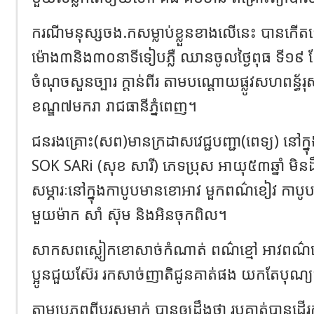
ករណីមនុស្សចង.កសម្លាប់ខ្លួនខាងលើនេះ បានកើ
ម៉ោង៣និង៣០នាទីទៀបភ្លឺ ឈានចូលថ្ងៃពុធ ទី១៩ ខែធ្
ចំណុចសួនច្បារ ក្តាន់ពីរ តាមបណ្តោយផ្លូវសហពន្ធ័រុស្សី
ខណ្ឌ៧មករា រាជធានីភ្នំពេញ។
ជនរងគ្រោះ(សព)មានក្រដាសវេជ្ជបញ្ជា(ពេទ្យ) នៅក្ន
SOK SARi (សុខ សារី) ភេទប្រុស អាយុ៥៣ឆ្នាំ ម
សម្ភារៈនៅក្នុងកាបូបមានខោអាវ មួកពណ៌ខៀវ កាបូបត
មួយម៉ាក សាំ ស៊ុម និងអិនចុកពិល។
សាកសពស្លៀកខោសាច់កំណាត់ ពណ៌ខ្មៅ អាវពណ៌ខៀ
ប្អូនជួយស៊ែរ រកសាច់ញាតិជូនគាត់ផង យកតែបុណ្
តាមប្រភពពីបុរសម្នាក់ បានឲ្យដឹងថា រូបគាត់បានដ