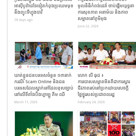
អាស៊ីបូព៌ាដទៃទៀតកំពុងប្រឈមមុខ
មូលនិធិកំពង់ដេវ៉ា ចាប់ផ្តើមយុទ្ធនា
នឹងព្យុះទីហ្វុងបាវី
ការសុខភាព អនាម័យ និងភាព
សម្អាតនៅភូមិអុង
28 days ago
June 22, 2026
ឃាត់ខ្លួនជនបរទេសចំនួន ១៣នាក់
លោក លី ធុជ ៖
ករណី Scam Online និងជន
ការបោសសម្អាតមីនគឺជាការស្តារ
បរទេសដែលស្នាក់នៅដែលខុសច្បាប់
ជីវភាពរស់នៅប្រកដោយសេចក្តី
នៅលើទីតាំងបឹងហ្គាឡូ គីម ឈី
ថ្លៃថ្នូររបស់ប្រជាពលរដ្ឋ
March 11, 2026
February 24, 2026