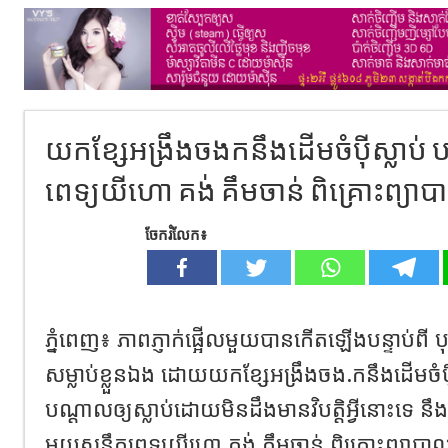
យកខ្សែអង្រឹងចងកនឹងដើមចំប៉ីស្លាប់ ប
ពេទ្យយីហោ គង់ គឹមចាន់ ពិគ្រោះព្យាប
ចែករំលែក៖
ភ្នំពេញ៖ ភាពភ្ញាក់ផ្អើលមួយបានកើតឡើងបន្ទាប់ពី បុ
សម្លាប់ខ្លួនឯង ដោយយកខ្សែអង្រឹងចង.កនឹងដើមចំប៉ី
បណ្ដាលឲ្យស្លាប់ដោយមិនដឹងមានវិបត្តិអ្វីនោះទេ នឹ
មួយសន្លឹកពេទ្យយីហោ គង់ គឹមចាន់ ពិគ្រោះព្យាបា