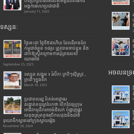
បទីប្រឹក្សាពិសេសរបស់អគ្គលេខាធិការ
អង្គការសហប្រជាជាតិ
January 11, 2020
ទស្សនៈ
ថ្ងៃនេះជា ថ្ងៃទី៥៨ហើយ ដែលវីរកងទ័ព
កម្ពុជាចំនួន ១៨រូប ត្រូវបានចាប់ខ្លួន និង
ដាក់ឱ្យស្ថិតក្រោមការឃុំគ្រងរបស់
យោធាថៃ
September 25, 2025
អចលនទ្រព
ទស្សនៈសង្គម ៖ រំលឹក! ក្របីៗស៊ីស្រូវ ,
ក្រពើៗក្នុងទឹក
March 16, 2025
ប្រជាពលរដ្ឋ រិះគន់អាជ្ញាធរ
សង្កាត់គយត្របែកថា បើកដៃឲ្យក្រុម
អាជីវកម្មដឹកអាចម៍ដីលក់ បំផ្លាញផ្លូវ
បេតុងស្រុតខូចរបើកបេតុងនិងដាច់
ទុយោទឹកស្អាតនៅក្រុងស្វាយរៀង
November 30, 2024