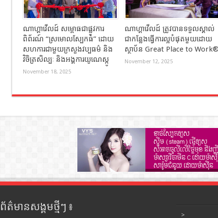
ណាហ្គាវើលដ៍ សម្ពោធជាផ្លូវការ
ណាហ្គាវើលដ៍ ត្រូវបានទទួលស្គាល់
ពិព័រណ៍ “ស្រមោលស្បែកធំ” ដោយ
ជាកន្លែងធ្វើការល្អបំផុតមួយដោយ
សហការជាមួយក្រសួងវប្បធម៌ និង
ស្ថាប័ន Great Place to Work
វិចិត្រសិល្បៈ និងអង្គការយូណេស្កូ
November 12, 2025
November 18, 2025
ព័ត៌មានសង្គមថ្មីៗ ៖
>