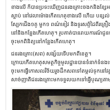
ខាងលើ ក៏បានប្រទះឃើញជនរងគ្រោះចងកនិងខ្សែអង្
ស្លាប់ នៅវេលាម៉ោងកើតហេតុខាងលើ ហើយ បន្សល់
ស្បែកជើង១គូ មួក១ ពណ៌ខៀវ និងទូរសព្ទ័ដៃពីរគ្រ
នៅនិងកន្លែងកើតហេតុ។ រូបគាត់បានរាយការណ៍ជូនទៅ
ចុះមកពិនិត្យនៅកន្លែងកើតហេតុ។
ជនរងគ្រោះ(សព) សង្ស័យទើបមកពីខេត្ត។
ក្រោយកើតហេតុសមត្ថកិច្ចមូលដ្ឋានបានទំនាក់ទំនងទ
ចុះមកធ្វើកោសលវិច័យរួចដឹកសពទៅតម្កល់ទុកនៅវត្តទឹក
សាច់ញាតិជនរងគ្រោះមកទទួលយកទៅធ្វើបុណ្យតាម