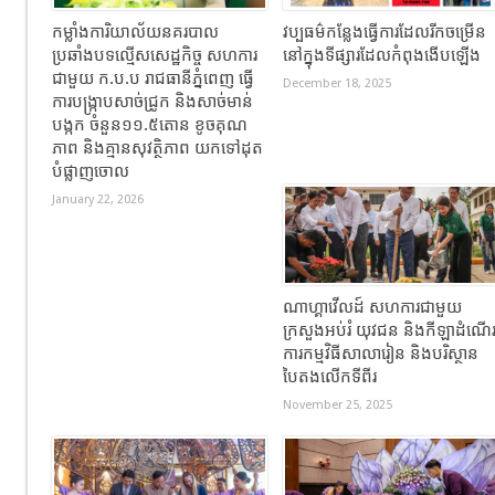
កម្លាំងការិយាល័យនគរបាល
វប្បធម៌កន្លែងធ្វើការដែលរីកចម្រើន
ប្រឆាំងបទល្មើសសេដ្ឋកិច្ច សហការ
នៅក្នុងទីផ្សារដែលកំពុងងើបឡើង
ជាមួយ ក.ប.ប រាជធានីភ្នំពេញ ធ្វើ
December 18, 2025
ការបង្ក្រាបសាច់ជ្រូក និងសាច់មាន់
បង្កក ចំនួន១១.៥តោន ខូចគុណ
ភាព និងគ្មានសុវត្ថិភាព យកទៅដុត
បំផ្លាញចោល
January 22, 2026
ណាហ្គាវើលដ៍ សហការជាមួយ
ក្រសួងអប់រំ យុវជន និងកីឡាដំណើ
ការកម្មវិធីសាលារៀន និងបរិស្ថាន
បៃតងលើកទីពីរ
November 25, 2025