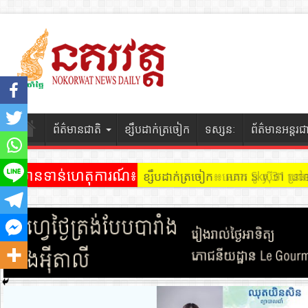
ព័ត៌មានជាតិ
ខ្សឹបដាក់ត្រចៀក
ទស្សនៈ
ព័ត៌មានអន្តរជ
ព័ត៌មានទាន់ហេតុការណ៍៖
ខ្សឹបដាក់ត្រចៀក ៖ អគារ Sky 31 នៅ