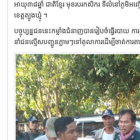
អាយុ៣៨ឆ្នាំ ជាតិខ្មែរ មុខរបរកសិករ ទីលំនៅភូមិអញ្ចើម
ខេត្តត្បូងឃ្មុំ ។
បច្ចុប្បន្នជននេះកម្លាំងជំនាញបានរៀបចំធ្វើរបាយ ការណ
នាំជនល្មើសបញ្ជូនភ្លាមៗទៅតុលាការដើម្បីចាត់ការតាមន