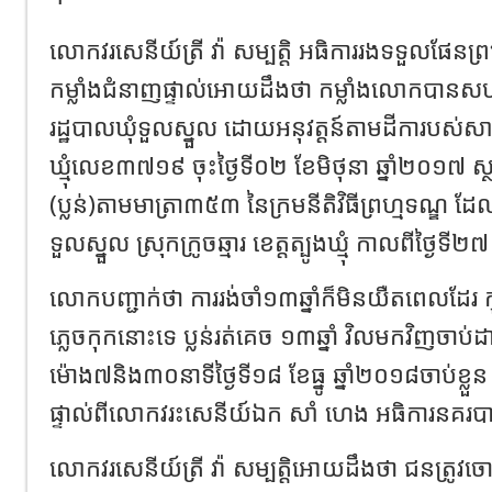
លោកវរសេនីយ៍ត្រី វ៉ា សម្បត្តិ អធិការរងទទួលផែនព
កម្លាំងជំនាញផ្ទាល់អោយដឹងថា កម្លាំងលោកបានសហ
រដ្ឋបាលឃុំទួលស្នួល ដោយអនុវត្តន៍តាមដីការបស់សាល
ឃ្មុំលេខ៣៧១៩ ចុះថ្ងៃទី០២ ខែមិថុនា ឆ្នាំ២០១៧ ស្
(ប្លន់)តាមមាត្រា៣៥៣ នៃក្រមនីតិវិធីព្រហ្មទណ្ឌ ដែលប្
ទួលស្នួល ស្រុកក្រូចឆ្មារ ខេត្តត្បូងឃ្មុំ កាលពីថ្ងៃទី
លោកបញ្ជាក់ថា ការរង់ចាំ១៣ឆ្នាំក៏មិនយឺតពេលដែរ ក
ភ្លេចកុកនោះទេ ប្លន់រត់គេច ១៣ឆ្នាំ វិលមកវិញចាប់
ម៉ោង៧និង៣០នាទីថ្ងៃទី១៨ ខែធ្នូ ឆ្នាំ២០១៨ចាប់ខ្ល
ផ្ទាល់ពីលោកវរះសេនីយ៍ឯក សាំ ហេង អធិការនគរបាលស
លោកវរសេនីយ៍ត្រី វ៉ា សម្បត្តិអោយដឹងថា ជនត្រូវចោ