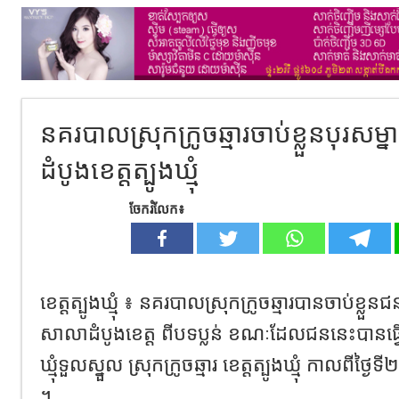
នគរបាលស្រុកក្រូចឆ្មារចាប់ខ្លួនបុរសម
ដំបូងខេត្តត្បូងឃ្មុំ
ចែករំលែក៖
ខេត្តត្បូងឃ្មុំ ៖ នគរបាលស្រុកក្រូចឆ្មារបានចាប់ខ្លួន
សាលាដំបូងខេត្ត ពីបទប្លន់ ខណៈដែលជននេះបានធ្
ឃ្មុំទួលស្នួល ស្រុកក្រូចឆ្មារ ខេត្តត្បូងឃ្មុំ កាលពីថ្
។