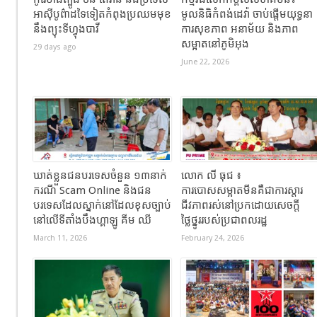
អាស៊ីបូព៌ាដទៃទៀតកំពុងប្រឈមមុខ
មូលនិធិកំពង់ដេវ៉ា ចាប់ផ្តើមយុទ្ធនា
នឹងព្យុះទីហ្វុងបាវី
ការសុខភាព អនាម័យ និងភាព
សម្អាតនៅភូមិអុង
29 days ago
June 22, 2026
ឃាត់ខ្លួនជនបរទេសចំនួន ១៣នាក់
លោក លី ធុជ ៖
ករណី Scam Online និងជន
ការបោសសម្អាតមីនគឺជាការស្តារ
បរទេសដែលស្នាក់នៅដែលខុសច្បាប់
ជីវភាពរស់នៅប្រកដោយសេចក្តី
នៅលើទីតាំងបឹងហ្គាឡូ គីម ឈី
ថ្លៃថ្នូររបស់ប្រជាពលរដ្ឋ
March 11, 2026
February 24, 2026