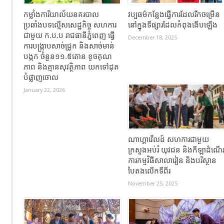
កម្លាំងការិយាល័យនគរបាល
វប្បធម៌កន្លែងធ្វើការដែលរីកចម្រើន
ប្រឆាំងបទល្មើសសេដ្ឋកិច្ច សហការ
នៅក្នុងទីផ្សារដែលកំពុងងើបឡើង
ជាមួយ ក.ប.ប រាជធានីភ្នំពេញ ធ្វើ
December 18, 2025
ការបង្ក្រាបសាច់ជ្រូក និងសាច់មាន់
បង្កក ចំនួន១១.៥តោន ខូចគុណ
ភាព និងគ្មានសុវត្ថិភាព យកទៅដុត
បំផ្លាញចោល
January 22, 2026
ណាហ្គាវើលដ៍ សហការជាមួយ
ក្រសួងអប់រំ យុវជន និងកីឡាដំណើ
ការកម្មវិធីសាលារៀន និងបរិស្ថាន
បៃតងលើកទីពីរ
November 25, 2025