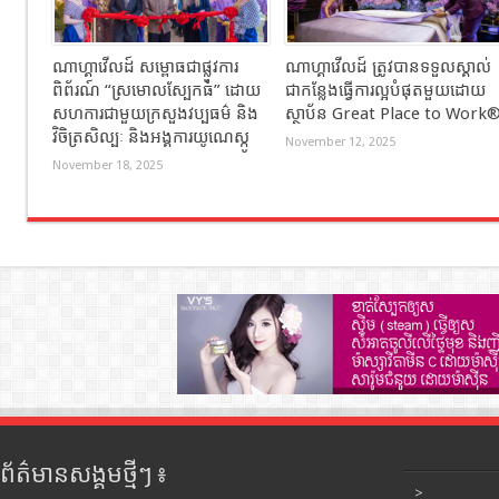
ណាហ្គាវើលដ៍ សម្ពោធជាផ្លូវការ
ណាហ្គាវើលដ៍ ត្រូវបានទទួលស្គាល់
ពិព័រណ៍ “ស្រមោលស្បែកធំ” ដោយ
ជាកន្លែងធ្វើការល្អបំផុតមួយដោយ
សហការជាមួយក្រសួងវប្បធម៌ និង
ស្ថាប័ន Great Place to Work
វិចិត្រសិល្បៈ និងអង្គការយូណេស្កូ
November 12, 2025
November 18, 2025
ព័ត៌មានសង្គមថ្មីៗ ៖
>