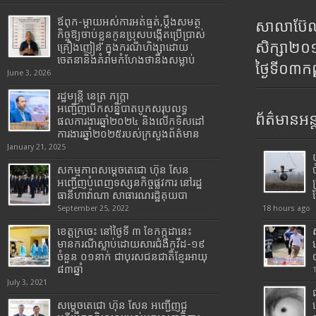
ឪពុក-ម្ដាយអស់ការអត់ធ្មត់,ប្ដឹងសមត្ថ
សាលាប៊ែលធ
កិច្ចឱ្យចាប់ខ្លួនកូនប្រុសបង្កើតប្រើប្រាស់
សិក្សា២
គ្រឿងញៀន ក្នុងករណីហិង្សាដោយ
ចេតនានិងគំរាមកំហែងថានឹងសម្លាប់
ថ្ងៃទី០៣ក
June 3, 2026
រដ្ឋមន្រ្តី​ នេត្រ​ ភក្ត្រា​
អញ្ជើញបើកសន្និបាតបូកសរុបលទ្ធ
ព័ត៌មានអន្
ផលការងារឆ្នាំ២០២៤ និងលើកទិសដៅ
ការងារឆ្នាំ២០២៥របស់​ក្រសួង​ព័ត៌មាន​
January 21, 2025
សកម្មភាពសម្តេចតេជោ ហ៊ុន សែន
អញ្ជើញបំពេញទស្សនកិច្ចផ្លូវការ នៅរដ្ឋ
ធានីហាវ៉ាណា សាធារណរដ្ឋគុយបា
September 25, 2022
18 hours ago
ខេត្តក្រចេះ នៅថ្ងៃទី ៣ ខែកក្កដានេះ
មានករណីស្លាប់ដោយសារជំងឺកូវីដ-១៩
ចំនួន ០១នាក់ ជាបុរសជនជាតិខ្មែរអាយុ
៨៣ឆ្នាំ
July 3, 2021
សម្តេចតេជោ ហ៊ុន សែន អញ្ជើញជួ