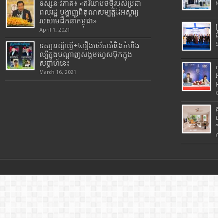
ទស្សនៈវិភាគ៖ «ឥរិយាបថថ្មីរបស់ប្រជា
ពលរដ្ឋ បង្ហាញពីគុណសម្បត្តិដ៏អស្ចារ្យ
របស់មេដឹកនាំកម្ពុជា»
April 1, 2021
ទស្សនល្ងីល្ងើ÷៤រឿងសើចយំនិងកំហឹង
ល្បីក្នុងបណ្តាញសង្គមហ្វេសប៊ុកក្នុង
សប្តាហ៍នេះ
March 16, 2021