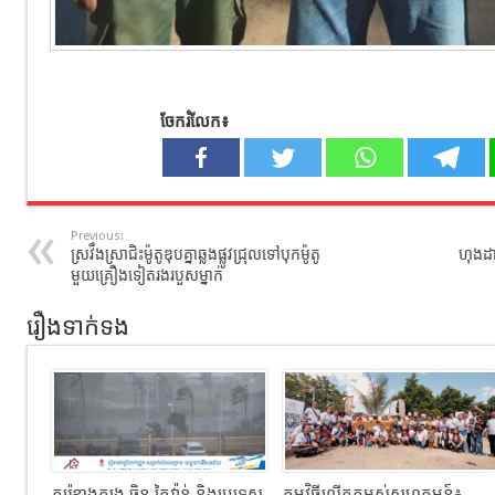
ចែករំលែក៖
Previous:
ស្រវឹងស្រាជិះម៉ូតូឌុបគ្នាឆ្លងផ្លូវជ្រុលទៅបុកម៉ូតូ
ហុងដា
មួយគ្រឿងទៀតរងរបួសម្នាក់
រឿងទាក់ទង
កូរ៉េខាងត្បូង ចិន តៃវ៉ាន់ និងប្រទេស
កម្មវិធីលើកកម្ពស់សហគមន៍៖