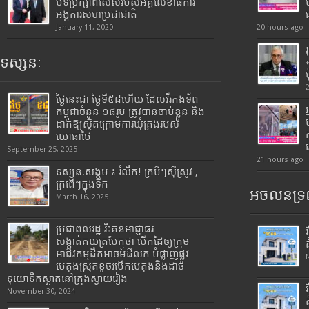
បទីប្រឹក្សាពិសេសរបស់អគ្គលេខាធិការ
អង្គការសហប្រជាជាតិ
January 11, 2020
20 hours ago
ទស្សនៈ
ថ្ងៃនេះជា ថ្ងៃទី៥៨ហើយ ដែលវីរកងទ័ព
កម្ពុជាចំនួន ១៨រូប ត្រូវបានចាប់ខ្លួន និង
ដាក់ឱ្យស្ថិតក្រោមការឃុំគ្រងរបស់
យោធាថៃ
September 25, 2025
21 hours ago
ទស្សនៈសង្គម ៖ រំលឹក! ក្របីៗស៊ីស្រូវ ,
ក្រពើៗក្នុងទឹក
អចលនទ្រព
March 16, 2025
ប្រជាពលរដ្ឋ រិះគន់អាជ្ញាធរ
សង្កាត់គយត្របែកថា បើកដៃឲ្យក្រុម
អាជីវកម្មដឹកអាចម៍ដីលក់ បំផ្លាញផ្លូវ
បេតុងស្រុតខូចរបើកបេតុងនិងដាច់
ទុយោទឹកស្អាតនៅក្រុងស្វាយរៀង
November 30, 2024