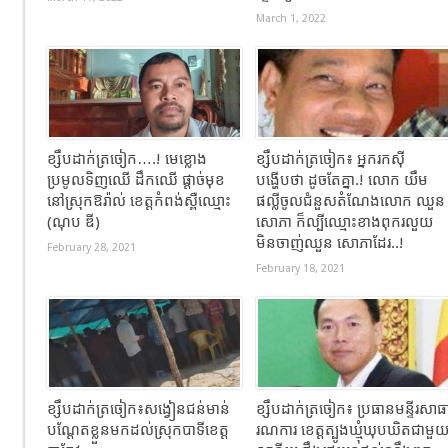
March 1, 2022
ខ្សឹបដាក់ត្រចៀក….! មេខ្លោង
ខ្សឹបដាក់ត្រចៀក៖ អ្នករកស៊ី
ប្រមូលទិញឈើ ដឹកឈើ ផ្តាច់មុខ
បង្ហើបថា ដូចតែគ្នា.! លោក យឹម​
នៅស្រុកឱរ៉ាល់ ខេត្តកំពង់ស្ពឺឈ្មោះ
ផល្លីចូល​ជំនួសតំណែង​លោក ឈួន​
(ណុប ឌី)
សោភា ក៏​ល្បីឈ្មោះ​ខាងពុករ​លួយ
មិន​ចាញ់ឈួន សោភាដែ​រ..!
February 28, 2021
February 18, 2021
ខ្សឹបដាក់ត្រចៀក៖សង្វៀនជន់មាន់
ខ្សឹបដាក់ត្រចៀក៖ ប្រធានមន្ទីរសាធ
បណ្តែតខ្លួនមកដល់ស្រុកបាទីខេត្ត
រណការ ខេត្តត្បូងឃ្មុំឃុបឃិតជាមួ