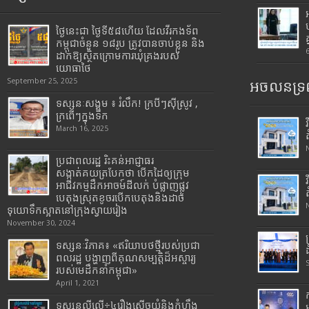
ថ្ងៃនេះជា ថ្ងៃទី៥៨ហើយ ដែលវីរកងទ័ព
កម្ពុជាចំនួន ១៨រូប ត្រូវបានចាប់ខ្លួន និង
ដាក់ឱ្យស្ថិតក្រោមការឃុំគ្រងរបស់
យោធាថៃ
September 25, 2025
អចលនទ្រព
ទស្សនៈសង្គម ៖ រំលឹក! ក្របីៗស៊ីស្រូវ ,
ក្រពើៗក្នុងទឹក
March 16, 2025
ប្រជាពលរដ្ឋ រិះគន់អាជ្ញាធរ
សង្កាត់គយត្របែកថា បើកដៃឲ្យក្រុម
អាជីវកម្មដឹកអាចម៍ដីលក់ បំផ្លាញផ្លូវ
បេតុងស្រុតខូចរបើកបេតុងនិងដាច់
ទុយោទឹកស្អាតនៅក្រុងស្វាយរៀង
November 30, 2024
ទស្សនៈវិភាគ៖ «ឥរិយាបថថ្មីរបស់ប្រជា
ពលរដ្ឋ បង្ហាញពីគុណសម្បត្តិដ៏អស្ចារ្យ
របស់មេដឹកនាំកម្ពុជា»
April 1, 2021
ទស្សនល្ងីល្ងើ÷៤រឿងសើចយំនិងកំហឹង