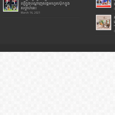
ល្បីក្នុងបណ្តាញសង្គមហ្វេសប៊ុកក្នុង
សប្តាហ៍នេះ
March 16, 2021