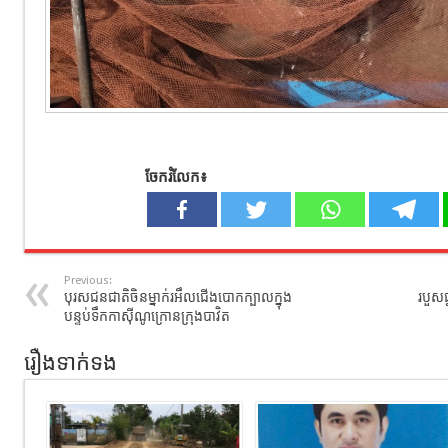
ចែករំលែក៖
Previous:
បុរសជនជាតិចិនម្នាក់រអឹលជើងបោកក្បាលក្នុង
របួស​
បន្ទប់ទឹកកាស៊ីណូក្រោនក្រុងបាវិត
រឿងទាក់ទង