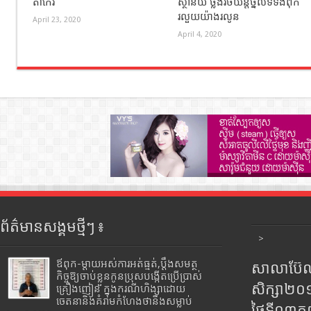
តាកែវ
ស្ថានីយ ថ្លឹងរថយន្តថ្នល់ទទឹងពុក
រលួយយ៉ាងរលូន
April 23, 2020
April 4, 2020
ព័ត៌មានសង្គមថ្មីៗ ៖
>
ឪពុក-ម្ដាយអស់ការអត់ធ្មត់,ប្ដឹងសមត្ថ
សាលាប៊ែលធ
កិច្ចឱ្យចាប់ខ្លួនកូនប្រុសបង្កើតប្រើប្រាស់
សិក្សា២
គ្រឿងញៀន ក្នុងករណីហិង្សាដោយ
ចេតនានិងគំរាមកំហែងថានឹងសម្លាប់
ថ្ងៃទី០៣ក