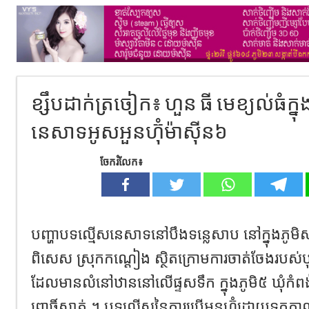
ខ្សឹបដាក់ត្រចៀក៖ ហួន ធី មេខ្យល់ធំក្
នេសាទអូសអួនហ៊ុំម៉ាស៊ីន៦
ចែករំលែក៖
បញ្ហាបទល្មើសនេសាទនៅបឹងទន្លេសាប នៅក្នុងភូមិសាស
ពិសេស ស្រុកកណ្តៀង ស្ថិតក្រោមការចាត់ចែងរបស់បុ
ដែលមានលំនៅឋាននៅលើផ្ទសទឹក ក្នុងភូមិ៥ ឃុំកំពង់ល
ពោធិ៍សាត់ ។ បទល្មើសនៃការប្រើអួនហ៊ុំដោយទូក