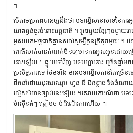
។
បើតាមប្រភពបានឲ្យដឹងថា បទល្មើសនេសាទនៃការអូស
យ៉ាងធ្ងន់ធ្ងរចំពោះមច្ឆជាតិ ។ អួនមួយខ្សែៗចម្ងាយរា
អូសយកមច្ឆជាតិគ្មានសល់សូម្បីកូនត្រីតូចមួយ ។ យ
ពោធិ៍សាត់បានកំណត់មិនឲ្យមានការអូសអួនដោយប្រើ
នោះឡើយ ។ ផ្ទុយទៅវិញ បទបញ្ជានោះ ច្រើនឆ្នា
ប្រសិទ្ធភាពទេ ថែមទាំង មានបទល្មើសកាន់តែច្រើ
ដឹកនាំដោយបុរសឈ្មោះ ហួន ធី មិនខ្លាចនឹងចំណា
ល្មើសបំពានច្បាប់នេះឡើយ ។គេរាយការណ៍ថា បទល្ម
ម៉ាស៊ីនធំៗ ត្រៀមចាប់ដំណើរការហើយ ៕