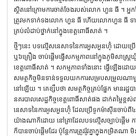
ស្ថិតនៅក្រោមការចាត់ចែងរបស់លោក ហួន ធី ។ អ
ត្រូវមកទាក់ទងលោក ហួន ធី ហើយលោកហួន ធី ទាក់
គ្រប់លំដាប់ថ្នាក់នៅក្នុងខេត្តពោធិ៍សាត់ ។
ថ្មីៗនេះ បទល្មើសនេសាទនៃការអួសអួនហ៊ុំ ដោយប្រ
ឬ៦គ្រឿង ចាប់ផ្តើមធ្វើសកម្មភាពនៅក្នុងភូមិសាស្ត្រ
ខេត្តពោធិ៍សាត់ ។ សកម្មភាពទាំងនោះ ធ្វើឡើងដ
សមត្ថកិច្ចមិនទាន់ទទួលយកការសម្របសម្រួលណាម
នៅឡើយ ។ គេខ្សឹបថា សមត្ថកិច្ចគ្រប់ផ្នែក មានរដ្ឋ
នគរបាលសេដ្ឋកិច្ចខេត្តពោធិ៍សាត់ផង ដាក់តម្លៃខ្ព
នេសាទនៃការអូសអួនហ៊ុំ ដែលប្រើទូកម៉ាស៊ីនចាប់ព
យ៉ាងណាក៏ដោយ នៅគ្រាដែលបទល្មើសច្បាប់ផ្តើម
ក៏បានចាប់ផ្តើមដែរ ប៉ុន្តែការត្រូវរ៉ូវគ្នាក្នុងកម្រ