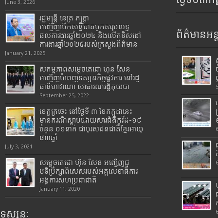
June 3, 2026
រដ្ឋមន្រ្តី​ នេត្រ​ ភក្ត្រា​
អញ្ជើញបើកសន្និបាតបូកសរុបលទ្ធ
ព័ត៌មានអន្
ផលការងារឆ្នាំ២០២៤ និងលើកទិសដៅ
ការងារឆ្នាំ២០២៥របស់​ក្រសួង​ព័ត៌មាន​
January 21, 2025
សកម្មភាពសម្តេចតេជោ ហ៊ុន សែន
អញ្ជើញបំពេញទស្សនកិច្ចផ្លូវការ នៅរដ្ឋ
ធានីហាវ៉ាណា សាធារណរដ្ឋគុយបា
September 25, 2022
ខេត្តក្រចេះ នៅថ្ងៃទី ៣ ខែកក្កដានេះ
មានករណីស្លាប់ដោយសារជំងឺកូវីដ-១៩
ចំនួន ០១នាក់ ជាបុរសជនជាតិខ្មែរអាយុ
៨៣ឆ្នាំ
July 3, 2021
សម្តេចតេជោ ហ៊ុន សែន អញ្ជើញជួ
បទីប្រឹក្សាពិសេសរបស់អគ្គលេខាធិការ
អង្គការសហប្រជាជាតិ
January 11, 2020
ទស្សនៈ