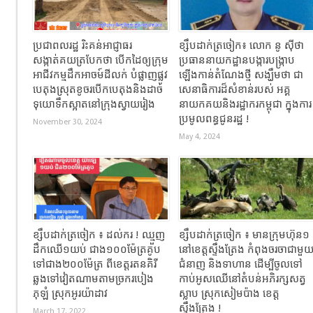
ប្រជាពលរដ្ឋ រិះគន់អាជ្ញាធរ
ខ្សឹបដាក់ត្រចៀក៖ លោក នូ សុីថា
សង្កាត់គយត្របែកថា បើកដៃឲ្យក្រុម
ប្រធាននាយកដ្ឋានបង្ការបង្ក្រាប
អាជីវកម្មដឹកអាចម៍ដីលក់ បំផ្លាញផ្លូវ
ឡើងកាន់តំណែងថ្មី សង្ឃឹមថា ជា
បេតុងស្រុតខូចរបើកបេតុងនិងដាច់
សេនាធិការដ៏សំខាន់របស់ អគ្គ
ទុយោទឹកស្អាតនៅក្រុងស្វាយរៀង
នាយកគយនិងរដ្ឋាករកម្ពុជា ក្នុងការ
ប្រមូលពន្ធជូនរដ្ឋ !
November 30, 2024
May 4, 2024
ខ្សឹបដាក់ត្រចៀក ៖ ដល់ករ ! ឈ្មួញ
ខ្សឹបដាក់ត្រចៀក ៖ មានក្រុមហ៊ុន១
ដឹកឈើ១យប់ ជាង១០០ម៉ែត្រគូប
នៅខេត្តស្ទឹងត្រែង កំពុងចរចាជាមួ
ទៅជាង២០០ម៉ែត្រ ពីខេត្តរតនគិរី
ជំនាញ និងទាហាន ដើម្បីចូលទៅ
ឆ្លងទៅវៀតណាមតាមច្រករបៀង
កាប់អូសឈើនៅតំបន់អភិរក្សសត្វ
ភុឡំ ស្រុកអូរយ៉ាដាវ
ស្លាប ស្រុកសៀមប៉ាង ខេត្ត
ស្ទឹងត្រែង !
March 17, 2022