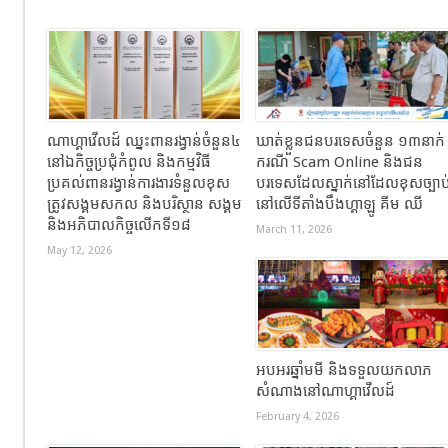
ណាហ្គាវើលដ៍ ឈ្នះពានរង្វាន់ចំនួន៤
ឃាត់ខ្លួនជនបរទេសចំនួន ១៣នាក់
នៅឯកិច្ចប្រជុំកំពូល និងកម្មវិធី
ករណី Scam Online និងជន
ប្រគល់ពានរង្វាន់ការងារទំនួលខុស
បរទេសដែលស្នាក់នៅដែលខុសច្បាប
ត្រូវសង្គមសកល និងបរិស្ថាន សង្គម
នៅលើទីតាំងបឹងហ្គាឡូ គីម ឈី
និងអភិបាលកិច្ចលើកទី១៨
March 11, 2026
May 12, 2026
អបអរឆ្នាំមមី និងទទួលយកលាភ
សំណាងនៅណាហ្គាវើលដ៍
February 4, 2026