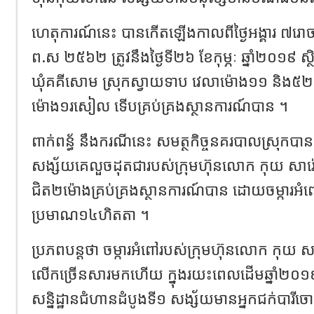
ហេតុការណ៍នេះ បានកើតឡើងកាលពីថ្ងៃអង្គារ ៧រោច ខែ
ព.ស ២៥៦២ ត្រូវនឹងថ្ងៃទី២៦ ខែកុម្ភៈ ឆ្នាំ២០១៩ ស្ថិ
ឃុំគគីសោម ស្រុកស្វាយទាប វេលាម៉ោង១១ និង៥២ន
ម៉ោង១រសៀល ទើបគ្រប់គ្រងស្ថានការណ៍បាន ។
ពាក់ពន្ធ័ នឹងករណីនេះ សមត្ថកិច្ចនគរបាលស្រុកបាន
សង្ស័យគេលួចដុតជារបស់ក្រុមហ៊ុនលោក កុយ ស
ជិត២ម៉ោងគ្រប់គ្រងស្ថានការណ៍បាន ដោយចម្ការអ
ប្រមាណ១៤ហិតតា ។
ប្រភពបន្តថា ចម្ការអំពៅរបស់ក្រុមហ៊ុនលោក កុយ សារ
លើកច្រើនសារមកហើយ ក្នុងរយះពេលដើមឆ្នាំ២០១៩
សន្និដ្ឋានជំហានដំបូងទី១ សង្ស័យមានអ្នកជក់បារីចោលកន