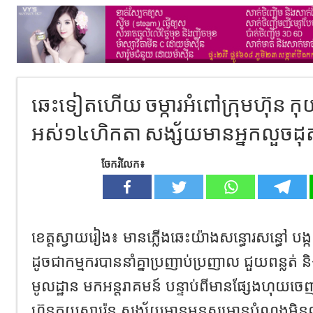
ឆេះទៀតហើយ ចម្ការអំពៅក្រុមហ៊ុន កុ
អស់១៤ហិកតា សង្ស័យមានអ្នកលួចដុ
ចែករំលែក៖
ខេត្តស្វាយរៀង៖ មានភ្លើងឆេះយ៉ាងសន្ធោរសន្ធៅ បង្កកា
ដូចជាកម្មករបាននាំគ្នាប្រញាប់ប្រញាល ជួយពន្លត់ 
មូលដ្ឋាន មកអន្តរាគមន៍ បន្ទាប់ពីមានផ្សែងហុយចេញព
ហ៊ុនកុយសារ៉េន សង្ស័យមានមនុស្សមានបំណងមិនល