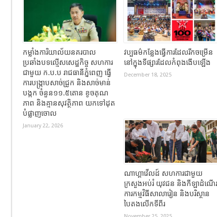
កម្លាំងការិយាល័យនគរបាល
វប្បធម៌កន្លែងធ្វើការដែលរីកចម្រើន
ប្រឆាំងបទល្មើសសេដ្ឋកិច្ច សហការ
នៅក្នុងទីផ្សារដែលកំពុងងើបឡើង
ជាមួយ ក.ប.ប រាជធានីភ្នំពេញ ធ្វើ
December 18, 2025
ការបង្ក្រាបសាច់ជ្រូក និងសាច់មាន់
បង្កក ចំនួន១១.៥តោន ខូចគុណ
ភាព និងគ្មានសុវត្ថិភាព យកទៅដុត
បំផ្លាញចោល
January 22, 2026
ណាហ្គាវើលដ៍ សហការជាមួយ
ក្រសួងអប់រំ យុវជន និងកីឡាដំណើ
ការកម្មវិធីសាលារៀន និងបរិស្ថាន
បៃតងលើកទីពីរ
November 25, 2025