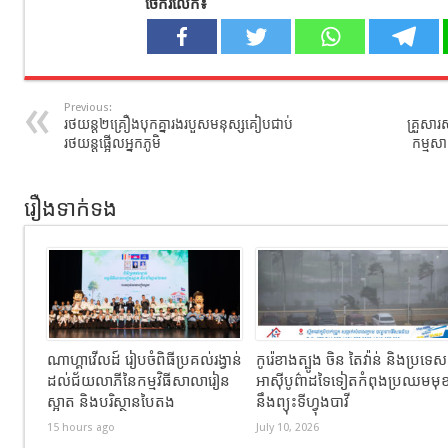
ចែករំលែក៖
Previous:
រថយន្ត២គ្រឿងបុកគ្នារងរបួសមនុស្សគៀបជាប់
គ្រួសារ
រថយន្តផ្អើលអ្នកភូមិ
កម្មស
រឿងទាក់ទង
ណាហ្គាវើលដ៍ រៀបចំពិធីប្រគល់រង្វាន់
កូរ៉េខាងត្បូង ចិន តៃវ៉ាន់ និងប្រទេស
ដល់ជ័យលាភីនៃកម្មវិធីសាលារៀន
អាស៊ីបូព៌ាដទៃទៀតកំពុងប្រឈមមុ
ស្អាត និងបរិស្ថានបៃតង
នឹងព្យុះទីហ្វុងបាវី
15 hours ago
July 10, 2026