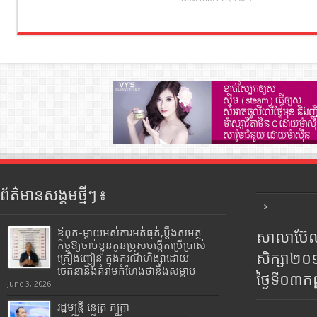
ព័ត៌មានសង្គមថ្មីៗ ៖
>
ឪពុក-ម្ដាយអស់ការអត់ធ្មត់,ប្ដឹងសមត្ថ
សាលាប៊ែលធ
កិច្ចឱ្យចាប់ខ្លួនកូនប្រុសបង្កើតប្រើប្រាស់
សិក្សា២
គ្រឿងញៀន ក្នុងករណីហិង្សាដោយ
ចេតនានិងគំរាមកំហែងថានឹងសម្លាប់
ថ្ងៃទី០៣ក
June 3, 2026
រដ្ឋមន្រ្តី​ នេត្រ​ ភក្ត្រា​