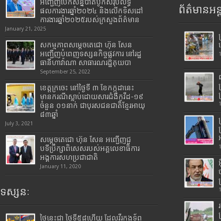
អញ្ជើញបើកសន្និបាតបូកសរុបលទ្ធ
ព័ត៌មានអន្
ផលការងារឆ្នាំ២០២៤ និងលើកទិសដៅ
ការងារឆ្នាំ២០២៥របស់​ក្រសួង​ព័ត៌មាន​
January 21, 2025
សកម្មភាពសម្តេចតេជោ ហ៊ុន សែន
អញ្ជើញបំពេញទស្សនកិច្ចផ្លូវការ នៅរដ្ឋ
ធានីហាវ៉ាណា សាធារណរដ្ឋគុយបា
September 25, 2022
ខេត្តក្រចេះ នៅថ្ងៃទី ៣ ខែកក្កដានេះ
មានករណីស្លាប់ដោយសារជំងឺកូវីដ-១៩
ចំនួន ០១នាក់ ជាបុរសជនជាតិខ្មែរអាយុ
៨៣ឆ្នាំ
July 3, 2021
សម្តេចតេជោ ហ៊ុន សែន អញ្ជើញជួ
បទីប្រឹក្សាពិសេសរបស់អគ្គលេខាធិការ
អង្គការសហប្រជាជាតិ
January 11, 2020
ទស្សនៈ
ថ្ងៃនេះជា ថ្ងៃទី៥៨ហើយ ដែលវីរកងទ័ព