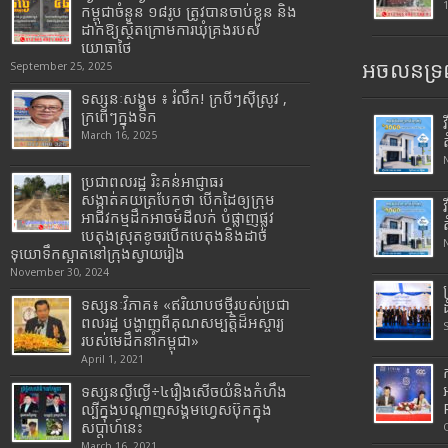
កម្ពុជាចំនួន ១៨រូប ត្រូវបានចាប់ខ្លួន និង
ដាក់ឱ្យស្ថិតក្រោមការឃុំគ្រងរបស់
យោធាថៃ
អចលនទ្រព
September 25, 2025
ទស្សនៈសង្គម ៖ រំលឹក! ក្របីៗស៊ីស្រូវ ,
ក្រពើៗក្នុងទឹក
March 16, 2025
ប្រជាពលរដ្ឋ រិះគន់អាជ្ញាធរ
សង្កាត់គយត្របែកថា បើកដៃឲ្យក្រុម
អាជីវកម្មដឹកអាចម៍ដីលក់ បំផ្លាញផ្លូវ
បេតុងស្រុតខូចរបើកបេតុងនិងដាច់
ទុយោទឹកស្អាតនៅក្រុងស្វាយរៀង
November 30, 2024
ទស្សនៈវិភាគ៖ «ឥរិយាបថថ្មីរបស់ប្រជា
ពលរដ្ឋ បង្ហាញពីគុណសម្បត្តិដ៏អស្ចារ្យ
របស់មេដឹកនាំកម្ពុជា»
April 1, 2021
ទស្សនល្ងីល្ងើ÷៤រឿងសើចយំនិងកំហឹង
ល្បីក្នុងបណ្តាញសង្គមហ្វេសប៊ុកក្នុង
សប្តាហ៍នេះ
March 16, 2021