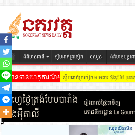
ព័ត៌មានជាតិ
ខ្សឹបដាក់ត្រចៀក
ទស្សនៈ
ព័ត៌មានអន្តរជ
ព័ត៌មានទាន់ហេតុការណ៍៖
ខ្សឹបដាក់ត្រចៀក ៖ អគារ Sky 31 នៅ