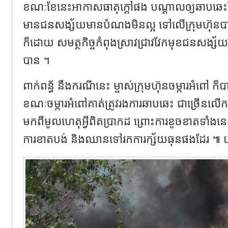
ខណៈខែនេះអាកាសធាតុក្ដៅផង បណ្ដាលឲ្យឆាបឆេះ
មានជនសង្ស័យមានបំណងមិនល្អ ទៅលើក្រុមហ៊ុនបាន
ក៏ដោយ សមត្ថកិច្ចកំពុងស្រាវជ្រាវវែកមុខជនសង្ស័
បាន ។
ពាក់ពន្ធ័ នឹងករណីនេះ ម្ចាស់ក្រុមហ៊ុនចម្ការអំពៅ ក៏ប
ខណៈចម្ការអំពៅគាត់ត្រូវរងការឆាបឆេះ ជាច្រើ
មកពីមូលហេតុអ្វីពិតប្រាកដ ព្រោះការខូចខាតទាំងនេះ
ការខាតបង់ និងឈានទៅរកការក្ស័យធុនផងដែរ ៕ 