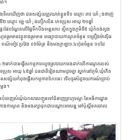
ាត់។
ំងទិលឃើញថា ជនសង្ស័យត្រូវឃាត់ខ្លួនទី១ ឈ្មោះ តាវ យាំុងថាញ់
ទី២ ឈ្មោះ ឡេ យាំុងភឿកលិន ភេទប្រុស អាយុ ២១ឆ្នាំ
ផ្ទះផែបណ្ដែតលើផ្ទៃទឹកបឹងទន្លេសាប ស្ថិតក្នុងភូមិទី៥ ឃុំកំពង់លួង
ងដកហូតរួមមានវត្ថុតាងរួមមាន មធ្យោបាយកាណូតចំនួន ១គ្រឿងម៉ាស៊ីន
់ ពណ៏ខៀវ ប្រវែង ០៦ម៉ែត្រ និងមងក្រឡា១.៤ហ៊ុនចំនួន ១០ដៃ
ំង ២នាក់បានធ្វើសកម្មភាពលួចស្រាវយកមងដាក់លើការណូតរបស់
ប្រុស អាយុ ៤៥ឆ្នាំ ជនជាតិវៀតណាមដូចគ្នា ស្នាក់នៅភូមិ.ឃុំកើត
ស័យកំពុងធ្វើសកម្មភាពបែបនេះ ទើបទូរស័ព្ទរាយការណ៍ប្រាប់
ម្ដង។
ពេញសំណុំឯកសារបញ្ជូនទៅជំនាញព្រហ្មទណ្ឌ នៃអធិការដ្ឋាន
តាងកាណូត និងមងរក្សាទុកជាបណ្ដោះអាសន្ន នៅប៉ុស្ដិ៍នគរបាល