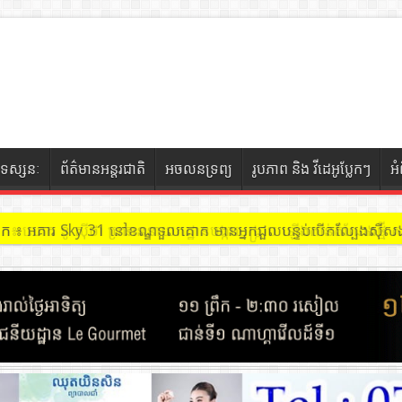
ទស្សនៈ
ព័ត៌មានអន្តរជាតិ
អចលនទ្រព្យ
រូបភាព និង វីដេអូប្លែកៗ
អ
ចៀក ៖ អគារ Sky 31 នៅខណ្ឌទួលគោក មានអ្នកជួលបន្ទប់បើកល្បែងសុីសង