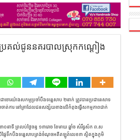
លេប្រគល់ជូននគរបាលស្រុកកណ្ដៀង
ចោរយ៉ាងសកម្មប្រចាំបឹងទន្លេសាប ២នាក់ ត្រូវបានប្រជានេសាទ
បាលចាត់ការ នៅគ្រាដែលជនសង្ស័យខាងលើកំពុងធ្វើសកម្មភាពជាក់
៣០នាទី ព្រលប់ថ្ងៃចន្ទ ១៣រោច ខែមាឃ ឆ្នាំច សំរឹទ្ធស័ក ព.ស
ើផ្ទៃទឹកបឹងទន្លេសាបត្រង់ចំណុចអតីតឡូត៍លេខ៣ ស្ថិតក្នុងភូមិ