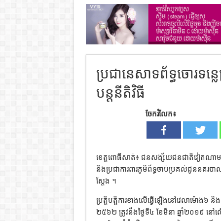
ប្រជានេសាទព័ទ្ធចោរទន្
បន្តនីតិវិធី
ចែករំលែក៖
ខេត្តពោធិ៍សាត់៖ ជនសង្ស័យជនជាតិវៀតណាមជា
និងប្រជាការពារភូមិព័ទ្ធចាប់ប្រគល់ជូននគរ
ស្ដែង ។
ប្រត្តិបត្តិការខាងលើធ្វើឡើងនៅវេលាម៉ោង៦ និង
២៥៦២ ត្រូវនឹងថ្ងៃទី៤ ខែមីនា ឆ្នាំ២០១៩ នៅល