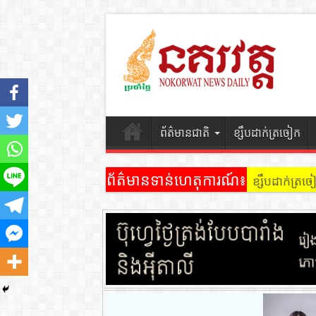
ព័ត៌មានជាតិ
ខ្សឹបដាក់ត្រចៀក
ព័ត៌មានទាន់ហេតុការណ៍៖
ខ្សឹបដាក់ត្រ