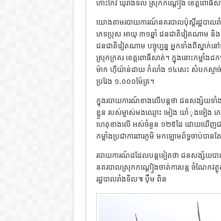
កោះកែវ ឃុំរាំងទិល ស្រុកកណ្ដៀង ខេត្តពោធិ៍ស
យោងតាមរបាយការណ៍នគរបាលប៉ុស្តិ៍រដ្ឋបាលរា
ភេទប្រុស អាយុ ៣១ឆ្នាំ ជនជាតិវៀតណាម និង
ជនជាតិវៀតណាម បច្ចុប្បន្ន អ្នកទាំងពីស្នាក់នៅ
ស្រុកក្រគរ ខេត្តពោធិ៍សាត់។ ក្នុងនោះកម្លាំ
ម៉ាក ហុីយ៉ាន់ដាយ កំលាំង ១៤សេះ សំបកស្មាច
ប្រវែង ១.០០០ម៉ែត្រ។
ក្នុងរបាយការណ៍ខាងលើបន្តថា ជនសង្ស័យទា
ខ្លួន របស់ម្ចាស់មងឈ្មោះ មៀង យាំុងចៀង ភេទ
ហេតុខាងលើ អស់ចំនួន ១២៥ដៃ ដោយឃើញជនសង្
កម្លាំងប្រជាការពារភូមិ មកឡោមព័ទ្ធចាប់បានតែ
របាយការណ៍ដដែលបន្តទៀតថា ជនសង្ស័យបានបំ
នគរបាលស្រុកកណ្ដៀងចាត់ការបន្ត ចំណែកវត្ថុ
រដ្ឋបាលរាំងទិល៕ ប៉ឹម ពិន