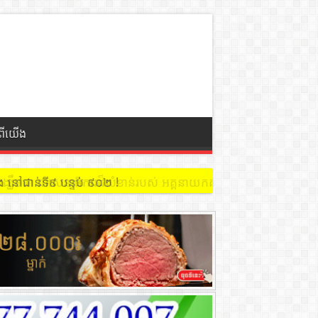
ំពីយើង
 នៅជាន់ទី៩ បន្ទប់ ៩០២ !