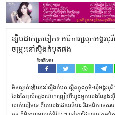
ខ្សឹបដាក់ត្រចៀក៖ អធិការ​ស្រុកអង្គរប
ចម្រុះនៅស្ទឹងកំបុត​ផង
ចែករំលែក៖
មិនស្ងាត់ឡើយ​នៅស្ទឹងកំបុត ស្ថិតក្នុងភូមិ​-ឃុំអង្គរបុរី ស
តែងតែឮសំឡេងហ៊ោកញ្ជ្រៀវ​ពីហ្វូងអ្នកលេងល្បែងស៊ី
លាក់លៀមទេ គឺគេលេងដោយចំហរ រីឯអធិការនគរបាលស
ឆុន ក៏​មិនហាមឃាត់អ្វីដែរ ។ នៅគ្រាដែល​លោកអធិក