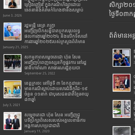
សិក្សា២
គ្រឿងញៀន ក្នុងករណីហិង្សាដោយ
ចេតនានិងគំរាមកំហែងថានឹងសម្លាប់
ថ្ងៃទី០៣ក
June 3, 2026
រដ្ឋមន្រ្តី​ នេត្រ​ ភក្ត្រា​
អញ្ជើញបើកសន្និបាតបូកសរុបលទ្ធ
ព័ត៌មានអន្
ផលការងារឆ្នាំ២០២៤ និងលើកទិសដៅ
ការងារឆ្នាំ២០២៥របស់​ក្រសួង​ព័ត៌មាន​
January 21, 2025
សកម្មភាពសម្តេចតេជោ ហ៊ុន សែន
អញ្ជើញបំពេញទស្សនកិច្ចផ្លូវការ នៅរដ្ឋ
ធានីហាវ៉ាណា សាធារណរដ្ឋគុយបា
September 25, 2022
ខេត្តក្រចេះ នៅថ្ងៃទី ៣ ខែកក្កដានេះ
មានករណីស្លាប់ដោយសារជំងឺកូវីដ-១៩
ចំនួន ០១នាក់ ជាបុរសជនជាតិខ្មែរអាយុ
៨៣ឆ្នាំ
July 3, 2021
សម្តេចតេជោ ហ៊ុន សែន អញ្ជើញជួ
បទីប្រឹក្សាពិសេសរបស់អគ្គលេខាធិការ
អង្គការសហប្រជាជាតិ
January 11, 2020