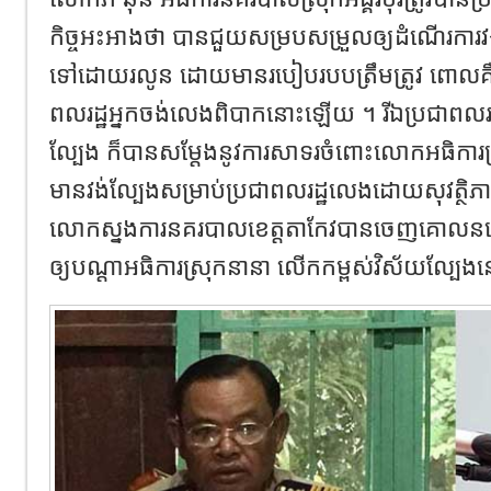
កិច្ចអះអាងថា បានជួយសម្របសម្រួល​ឲ្យដំណើរការវង់ល
ទៅដោយរលូន ដោយមានរបៀបរបបត្រឹមត្រូវ ពោលគឺមិន​
ពលរដ្ឋអ្នកចង់លេង​ពិបាកនោះឡើយ ។ រីឯប្រជាពល
ល្បែង​ ក៏បានសម្តែងនូវការសាទរចំពោះលោកអធិការ
មានវង់ល្បែង​សម្រាប់ប្រជាពលរដ្ឋលេងដោយសុវត្ថិភ
លោកស្នងការនគរបាលខេត្តតាកែវ​បានចេញគោលនយ
ឲ្យ​បណ្តាអធិការស្រុកនានា លើកកម្ពស់​វិស័យល្បែ