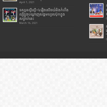
April 1, 2021
ទស្សនល្ងីល្ងើ÷៤រឿងសើចយំនិងកំហឹង
ល្បីក្នុងបណ្តាញសង្គមហ្វេសប៊ុកក្នុង
សប្តាហ៍នេះ
March 16, 2021