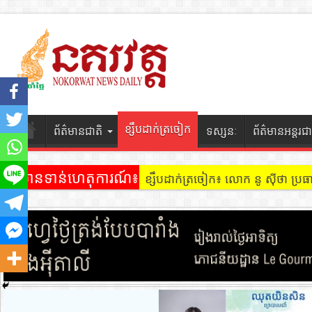
ខ្សឹបដាក់ត្រចៀក
ព័ត៌មានជាតិ
ទស្សនៈ
ព័ត៌មានអន្តរជា
ព័ត៌មានទាន់ហេតុការណ៍៖
ខ្សឹបដាក់ត្រចៀក៖ លោក នូ សុីថា ប្រធា