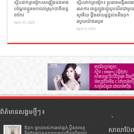
ខ្សឹបដាក់ត្រចៀក៖សង្វៀនជន់មាន់
ខ្សឹបដាក់ត្រចៀក៖ ប្រធានមន្ទីរសាធ
បណ្តែតខ្លួនមកដល់ស្រុកបាទីខេត្ត
រណការ ខេត្តត្បូងឃ្មុំឃុបឃិតជាមួ
តាកែវ
ស្ថានីយ ថ្លឹងរថយន្តថ្នល់ទទឹងពុក
រលួយយ៉ាងរលូន
April 23, 2020
April 4, 2020
ព័ត៌មានសង្គមថ្មីៗ ៖
>
ឪពុក-ម្ដាយអស់ការអត់ធ្មត់,ប្ដឹងសមត្ថ
សាលាប៊ែលធ
កិច្ចឱ្យចាប់ខ្លួនកូនប្រុសបង្កើតប្រើប្រាស់