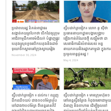
ប្រជាពលរដ្ឋ រិះគន់អាជ្ញាធរ
ខ្សឹបដាក់ត្រចៀក៖ លោក នូ សុីថា
សង្កាត់គយត្របែកថា បើកដៃឲ្យក្រុម
ប្រធាននាយកដ្ឋានបង្ការបង្ក្រាប
អាជីវកម្មដឹកអាចម៍ដីលក់ បំផ្លាញផ្លូវ
ឡើងកាន់តំណែងថ្មី សង្ឃឹមថា ជា
បេតុងស្រុតខូចរបើកបេតុងនិងដាច់
សេនាធិការដ៏សំខាន់របស់ អគ្គ
ទុយោទឹកស្អាតនៅក្រុងស្វាយរៀង
នាយកគយនិងរដ្ឋាករកម្ពុជា ក្នុងការ
ប្រមូលពន្ធជូនរដ្ឋ !
November 30, 2024
May 4, 2024
ខ្សឹបដាក់ត្រចៀក ៖ ដល់ករ ! ឈ្មួញ
ខ្សឹបដាក់ត្រចៀក ៖ មានក្រុមហ៊ុន១
ដឹកឈើ១យប់ ជាង១០០ម៉ែត្រគូប
នៅខេត្តស្ទឹងត្រែង កំពុងចរចាជាមួ
ទៅជាង២០០ម៉ែត្រ ពីខេត្តរតនគិរី
ជំនាញ និងទាហាន ដើម្បីចូលទៅ
ឆ្លងទៅវៀតណាមតាមច្រករបៀង
កាប់អូសឈើនៅតំបន់អភិរក្សសត្វ