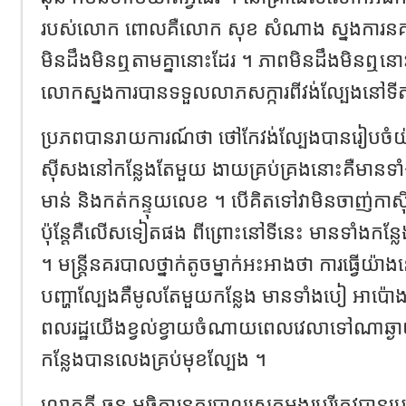
របស់លោក ពោលគឺលោក សុខ សំណាង ស្នងការនគរបាល
មិនដឹងមិនឮតាមគ្នានោះដែរ ។ ភាពមិនដឹងមិនឮនោះ 
លោកស្នងការ​បានទទួលលាភសក្ការពី​វង់ល្បែង​នៅ
ប្រភពបានរាយការណ៍ថា ថៅកែវង់ល្បែងបានរៀបចំ​យ
ស៊ីសង​នៅកន្លែងតែមួយ​ ងាយគ្រប់គ្រងនោះគឺមាន​ទា
មាន់ និងកត់កន្ទុយលេខ ។ បើគិតទៅវាមិនចាញ់កាស៊ីណ
ប៉ុន្តែគឺលើសទៀតផង ពីព្រោះ​នៅ​ទីនេះ មានទាំងកន្ល
។ មន្ត្រី​នគរបាលថ្នាក់តូចម្នាក់អះអាងថា ការធ្វើយ៉ាងន
បញ្ហាល្បែងគឺមូលតែមួយកន្លែង មានទាំង​បៀ អាប៉ោង
ពលរដ្ឋយើងខ្វល់ខ្វាយចំណាយពេលវេលាទៅណាឆ្ងា
កន្លែង​បានលេងគ្រប់មុខល្បែង ។
លោកភី ឆុន អធិការនគរបាលស្រុកអង្គរបុរី​ត្រូវបានប