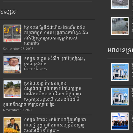
ទស្សនៈ
ថ្ងៃនេះជា ថ្ងៃទី៥៨ហើយ ដែលវីរកងទ័ព
កម្ពុជាចំនួន ១៨រូប ត្រូវបានចាប់ខ្លួន និង
ដាក់ឱ្យស្ថិតក្រោមការឃុំគ្រងរបស់
យោធាថៃ
អចលនទ្រព
September 25, 2025
ទស្សនៈសង្គម ៖ រំលឹក! ក្របីៗស៊ីស្រូវ ,
ក្រពើៗក្នុងទឹក
March 16, 2025
ប្រជាពលរដ្ឋ រិះគន់អាជ្ញាធរ
សង្កាត់គយត្របែកថា បើកដៃឲ្យក្រុម
អាជីវកម្មដឹកអាចម៍ដីលក់ បំផ្លាញផ្លូវ
បេតុងស្រុតខូចរបើកបេតុងនិងដាច់
ទុយោទឹកស្អាតនៅក្រុងស្វាយរៀង
November 30, 2024
ទស្សនៈវិភាគ៖ «ឥរិយាបថថ្មីរបស់ប្រជា
ពលរដ្ឋ បង្ហាញពីគុណសម្បត្តិដ៏អស្ចារ្យ
របស់មេដឹកនាំកម្ពុជា»