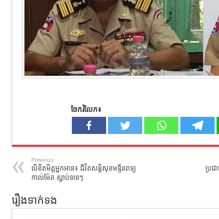
ចែករំលែក៖
Previous:
លិខិតមិត្តអ្នកអាន៖ ជីវិត​សន្តិសុខ​មន្ទីរពេទ្យ
ប្រជ
កាល់ម៉ែត ស្លាប់ទទេៗ
រឿងទាក់ទង