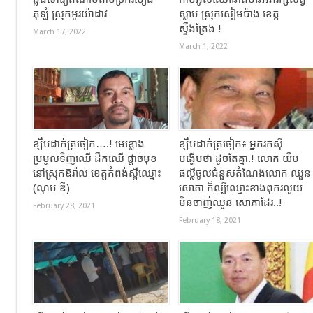
ភុឡំ ស្រុកអូរយ៉ាដាវ
ស្លាប ស្រុកសៀមប៉ាង ខេត្ត
ស្ទឹងត្រែង !
March 17, 2022
March 1, 2022
ខ្សឹបដាក់ត្រចៀក….! មេខ្លោង
ខ្សឹបដាក់ត្រចៀក៖ អ្នករកស៊ី
ប្រមូលទិញឈើ ដឹកឈើ ផ្តាច់មុខ
បង្ហើបថា ដូចតែគ្នា.! លោក យឹម​
នៅស្រុកឱរ៉ាល់ ខេត្តកំពង់ស្ពឺឈ្មោះ
ផល្លីចូល​ជំនួសតំណែង​លោក ឈួន​
(ណុប ឌី)
សោភា ក៏​ល្បីឈ្មោះ​ខាងពុករ​លួយ
មិន​ចាញ់ឈួន សោភាដែ​រ..!
February 28, 2021
February 18, 2021