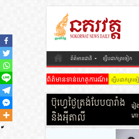
ព័ត៌មានជាតិ
ខ្សឹបដាក់ត្រចៀក
ព័ត៌មានទាន់ហេតុការណ៍៖
ខ្សឹបដាក់ត្រ