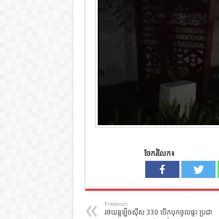
ចែករំលែក៖
Previous:
រថយន្តឡិចស៊ីស 330 បើកបុកចូលផ្ទះ ប្រជា