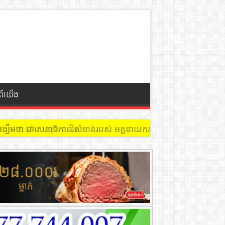
ំពីយើង
 នៅជាន់ទី៩ បន្ទប់ ៩០២ !