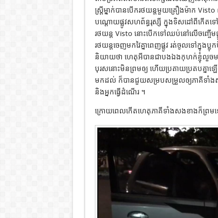
ស្ត្រីម្នាក់បានបើករថយន្តមួយគ្រឿងម៉ាក Vist
បណ្តោយផ្លូវសហព័ន្ធរុស្សី ក្នុងទិសដៅព
រថយន្ត Visto នោះបើកទៅឈប់នៅលើចញ្ចើមផ្លូវ
រថយន្តចេញមកវៃគ្នាពេញផ្លូវ រត់ចូលទៅក្នុងប្លុ
និយាយថា ហេតុអីបានជាបងឯងកុហក់ខ្ញុំលួចមានស
បុរសនោះមិនព្រមឲ្យ ហើយប្រតាយប្រតបគ្នាឡើងដា
មកដល់ ក៏បានជួយសម្របសម្រួលឲ្យភាគីទាំងសង
និងអ្នកធ្វើដំណើរ ។
ក្រោយពេលកើតហេតុភាគីទាំងសងខាងក៏ព្រមឡើ