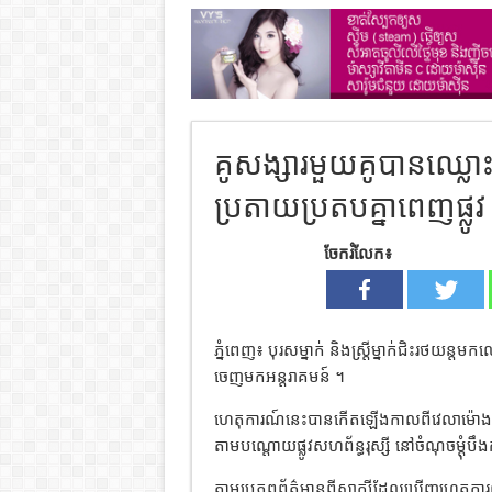
គូសង្សារមួយគូបានឈ្លោ
ប្រតាយប្រតបគ្នាពេញផ្លូវ
ចែករំលែក៖
ភ្នំពេញ៖ បុរសម្នាក់ និងស្ត្រីម្នាក់ជិះរថយន្តមក
ចេញមកអន្តរាគមន៍ ។
ហេតុការណ៍នេះបានកើតឡើងកាលពីវេលាម៉ោង២ 
តាមបណ្តោយផ្លូវសហព័ន្ធរុស្សី នៅចំណុចម្តុំបឹង
តាមប្រភពព័ត៌មានពីសាក្សីដែលឃើញហេតុការ