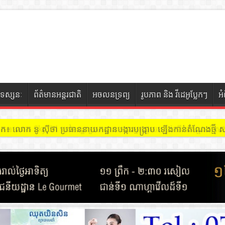
ទស្សនៈ
ព័ត៌មានអន្តរជាតិ
អចលនទ្រព្យ
រូបភាព និង វីដេអូប្លែកៗ
អ
ចៀក ៖ អគារ Sky 31 នៅខណ្ឌទួលគោក មានអ្នកជួលបន្ទប់បើកល្បែងសុីសង