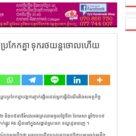
ះប្រកែកគ្នា ទុករថយន្តចោលហើយ
ឈ្លោះប្រកែកគ្នាបង្កការភ្ញាក់ផ្អើលដល់អ្នកធ្វើដំណើរនិងសមត្ថកិច្ច
និង០៥នាទីរំលងអធាត្រឈានចូលថ្ងៃទី៣ ខែមេសា ឆ្នាំ២០១៩
កក់ផ្លូវ R6 ស្ថិតនៅក្នុងសង្កាត់ស្រះចក ខណ្ឌដូនពេញ ។
ណ៍បានឲ្យដឹងថា មុនពេលកើតហេតុគេបានឃើញបុរសម្នាក់រួមនឹង