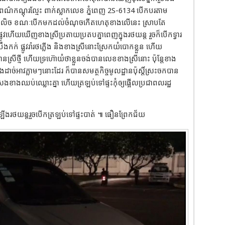
o ពណ៌កណ្តុរល្មែះ ពាក់ស្លាកលេខ ភ្នំពេញ 2S-6134 បើកបរតាម
ីកើតទៅលិច ខណៈបើកមកដល់ចំណុចកើតហេតុខាងលើនេះ ស្រាបតែ
ហើយឃើញខាងស្រីប្រតាយប្រតបគ្នាពេញក្នុងរថយន្ត រួចក៏បើកទ្វារ
កបឹងកក់ ផ្លូវរ៉ារថភ្លើង និងខាងស្រីនោះស្រែកយំបោកខ្លួន ហើយ
្រីថ្មី ហើយទ្រហ៊ោយំថាខ្លួនចង់បានលេខខាងស្រីនោះ ប៉ុន្តែខាង
ច់អាវភ្លាមៗនោះដែរ ក៏បានសមត្ថកិច្ចមូលដ្ឋានប៉ុស្តិ៍ស្រះចកបាន
ខាងឈប់ឈ្លោះគ្នា ហើយត្រឡប់ទៅផ្ទះកុំឲ្យផ្អើលប្រជាពលរដ្ឋ
ងរថយន្តរួចបើកត្រឡប់ទៅផ្ទះបាត់ ៕ ធឿនព្រែកជ័យ