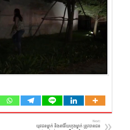
Next:
យុវជនម្នាក់ និងនារីវ័យក្មេងម្នាក់ ត្រូវបានជន