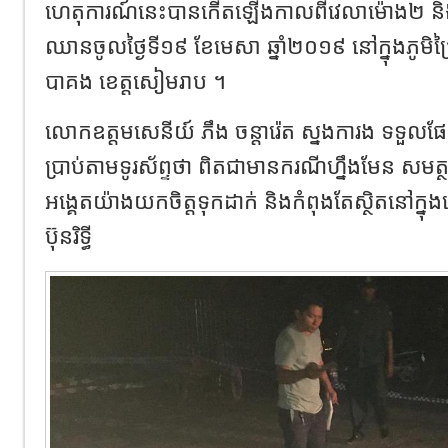
ហេតុការណ៍នេះបានកើតឡើងកាលពីវេលាម៉ោង២ និង
ឈានចូលថ្ងៃទី១៩ ខែមេសា ឆ្នាំ២០១៩ នៅក្នុងភូមិជ្
បាគង ខេត្តសៀមរាប ។
លោកឧត្តមសេនីយ៍ ភឹង ចន្ដារ៉េត ស្នងការង ទទួលផ
ប្រាប់តាមទូរស័ព្ទថា ពិតជាមានករណីហ្នឹងមែន សមត្ថ
អង្គេតយ៉ាងយកចិត្តទុកដាក់ និងកំពុងតែស្ថិតនៅក្នុ
ប៊ុនរិទ្ធី