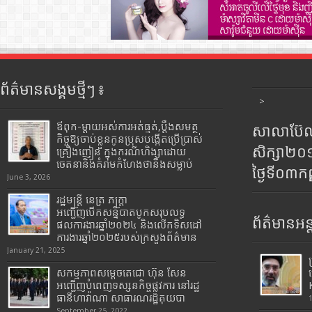
ព័ត៌មានសង្គមថ្មីៗ ៖
>
ឪពុក-ម្ដាយអស់ការអត់ធ្មត់,ប្ដឹងសមត្ថ
សាលាប៊ែលធ
កិច្ចឱ្យចាប់ខ្លួនកូនប្រុសបង្កើតប្រើប្រាស់
សិក្សា២
គ្រឿងញៀន ក្នុងករណីហិង្សាដោយ
ចេតនានិងគំរាមកំហែងថានឹងសម្លាប់
ថ្ងៃទី០៣ក
June 3, 2026
រដ្ឋមន្រ្តី​ នេត្រ​ ភក្ត្រា​
អញ្ជើញបើកសន្និបាតបូកសរុបលទ្ធ
ព័ត៌មានអន្
ផលការងារឆ្នាំ២០២៤ និងលើកទិសដៅ
ការងារឆ្នាំ២០២៥របស់​ក្រសួង​ព័ត៌មាន​
January 21, 2025
សកម្មភាពសម្តេចតេជោ ហ៊ុន សែន
អញ្ជើញបំពេញទស្សនកិច្ចផ្លូវការ នៅរដ្ឋ
ធានីហាវ៉ាណា សាធារណរដ្ឋគុយបា
September 25, 2022