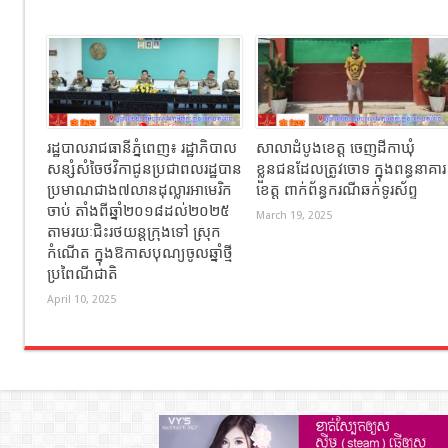
រដ្ឋបាលរាជធានីភ្នំពេញ៖ រដ្ឋាភិបាល
សាលាដំបូងខេត្ត ចេញដីកាឃុំ
សន្សំសំចៃថវិកាជូនប្រជាពលរដ្ឋបាន
ខ្លួនជនដែលត្រូវចោទ ក្នុងពន្ធនាគារ
ប្រមាណជាង៧លានដុល្លារអាមេរិក
ខេត្ត ពាក់ព័ន្ធករណីឆក់ទូរស័ព្ទ
ចាប់ តាំងពីឆ្នាំ២០១៨ដល់២០២៥
March 19, 2025
តាមរយៈជិះរថយន្ដក្រុងទៅ ស្រុក
កំណើត ក្នុងឱកាសបុណ្យចូលឆ្នាំថ្មី
ប្រពៃណីជាតិ
April 10, 2025