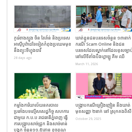
កូរ៉េខាងត្បូង ចិន តៃវ៉ាន់ និងប្រទេស
ឃាត់ខ្លួនជនបរទេសចំនួន ១៣នាក់
អាស៊ីបូព៌ាដទៃទៀតកំពុងប្រឈមមុខ
ករណី Scam Online និងជន
នឹងព្យុះទីហ្វុងបាវី
បរទេសដែលស្នាក់នៅដែលខុសច្បាប
នៅលើទីតាំងបឹងហ្គាឡូ គីម ឈី
28 days ago
March 11, 2026
កម្លាំងការិយាល័យនគរបាល
បង្ក្រាបករណីគ្រឿងញៀន នឹងឃាត់
ប្រឆាំងបទល្មើសសេដ្ឋកិច្ច សហការ
មុខសញ្ញា ២នាក់ នៅ ស្រុកគងពិស
ជាមួយ ក.ប.ប រាជធានីភ្នំពេញ ធ្វើ
October 29, 2025
ការបង្ក្រាបសាច់ជ្រូក និងសាច់មាន់
បង្កក ចំនួន១១.៥តោន ខូចគុណ