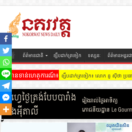
ព័ត៌មានជាតិ
ខ្សឹបដាក់ត្រចៀក
ទស្សនៈ
ព័ត៌មានអន្តរជ
ព័ត៌មានទាន់ហេតុការណ៍៖
ខ្សឹបដាក់ត្រចៀក ៖ អគារ Sky 31 នៅ