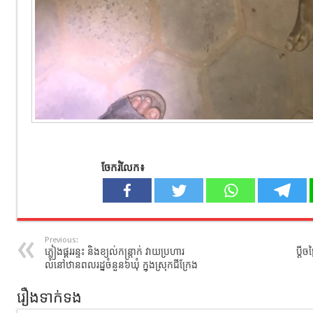
ចែករំលែក៖
Previous:
ភ្លៀងផ្គររន្ទះ និងខ្យល់កន្រ្តាក់ វាយប្រហារ
ប្ដី
លំនៅឋានពលរដ្នចំនួន៦ឃុំ ក្នុងស្រុកជីក្រែង
រឿងទាក់ទង