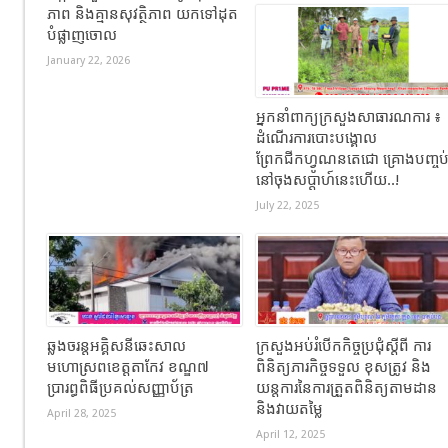
ភាព និងគ្មានសុវត្ថិភាព យកទៅដុត
បំផ្លាញចោល
January 22, 2026
អ្នកនាំពាក្យក្រសួងសាធារណការ ៖
ដំណើរការបោះបង្គោល
ព្រែកជីកហ្វូណនតេជោ គ្រោងបញ្ចប
នៅចុងសប្តាហ៍នេះហើយ..!
July 22, 2025
ឆ្លងចរន្តអគ្គិសនីឆេះសាល
ក្រសួងអប់រំបើកកិច្ចប្រជុំស្តីពី ការ
មហោស្រពខេត្តតាកែវ ខណ្ឌ៧
ពិនិត្យភារកិច្ចទទួល ខុសត្រូវ និង
ប្រារព្ធពិធីប្រគល់សញ្ញាប័ត្រ
យន្តការនៃការត្រួតពិនិត្យតាមដាន
និងវាយតម្លៃ
April 28, 2025
April 12, 2025