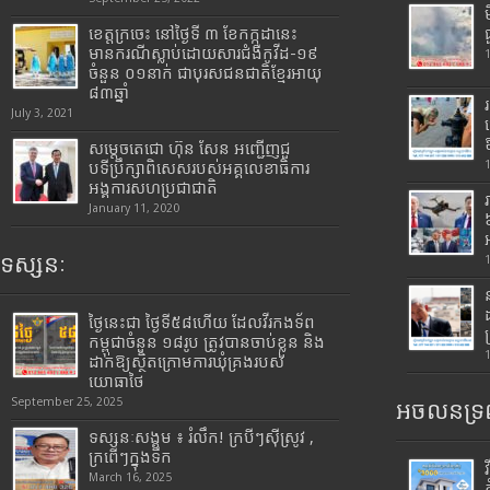
ខេត្តក្រចេះ នៅថ្ងៃទី ៣ ខែកក្កដានេះ
មានករណីស្លាប់ដោយសារជំងឺកូវីដ-១៩
ចំនួន ០១នាក់ ជាបុរសជនជាតិខ្មែរអាយុ
៨៣ឆ្នាំ
July 3, 2021
សម្តេចតេជោ ហ៊ុន សែន អញ្ជើញជួ
បទីប្រឹក្សាពិសេសរបស់អគ្គលេខាធិការ
អង្គការសហប្រជាជាតិ
January 11, 2020
ទស្សនៈ
ថ្ងៃនេះជា ថ្ងៃទី៥៨ហើយ ដែលវីរកងទ័ព
កម្ពុជាចំនួន ១៨រូប ត្រូវបានចាប់ខ្លួន និង
ដាក់ឱ្យស្ថិតក្រោមការឃុំគ្រងរបស់
យោធាថៃ
September 25, 2025
អចលនទ្រព
ទស្សនៈសង្គម ៖ រំលឹក! ក្របីៗស៊ីស្រូវ ,
ក្រពើៗក្នុងទឹក
March 16, 2025