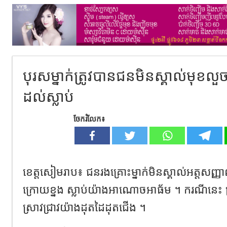
បុរសម្នាក់ត្រូវបានជនមិនស្គាល់មុខលួ
ដល់ស្លាប់
ចែករំលែក៖
ខេត្តសៀមរាប៖ ជនរងគ្រោះម្នាក់មិនស្គាល់អត្តសញ្
ក្រោយខ្នង ស្លាប់យ៉ាងអាណោចអាធ័ម ។ ករណីនេះ ត្រ
ស្រាវជ្រាវយ៉ាងដុតដៃដុតជើង ។