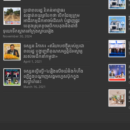
ប្រជាពលរដ្ឋ រិះគន់អាជ្ញាធរ
សង្កាត់គយត្របែកថា បើកដៃឲ្យក្រុម
អាជីវកម្មដឹកអាចម៍ដីលក់ បំផ្លាញផ្លូវ
បេតុងស្រុតខូចរបើកបេតុងនិងដាច់
ទុយោទឹកស្អាតនៅក្រុងស្វាយរៀង
November 30, 2024
ទស្សនៈវិភាគ៖ «ឥរិយាបថថ្មីរបស់ប្រជា
ពលរដ្ឋ បង្ហាញពីគុណសម្បត្តិដ៏អស្ចារ្យ
របស់មេដឹកនាំកម្ពុជា»
April 1, 2021
ទស្សនល្ងីល្ងើ÷៤រឿងសើចយំនិងកំហឹង
ល្បីក្នុងបណ្តាញសង្គមហ្វេសប៊ុកក្នុង
សប្តាហ៍នេះ
March 16, 2021