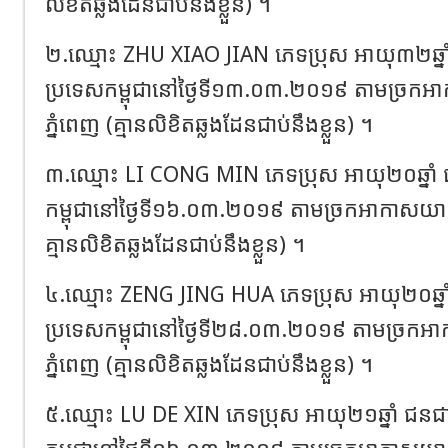
លិខិតឆ្លងដែន​ជាប់​នឹង​ខ្លួន​)​ ។ ​
២.​ឈ្មោះ​ ZHU​ XIAO​ JIAN​ ភេទ​ប្រុស​ អាយុ​៣២​ឆ្នា
ប្រទេស​កម្ពុជា​នៅ​ថ្ងៃ​ទី​១៣.០៣.២០១៩​ តាម​ច្រក​អា
ភ្នំពេញ​ (​គ្មាន​លិខិតឆ្លងដែន​ជាប់​នឹង​ខ្លួន​)​ ។ ​
៣.​ឈ្មោះ​ LI​ CONG​ MIN​ ភេទ​ប្រុស​ អាយុ​២០​ឆ្នាំ​
កម្ពុជា​នៅ​ថ្ងៃ​ទី​១៦.០៣.២០១៩​ តាម​ច្រក​អាកាសយានដ្ឋ
គ្មាន​លិខិតឆ្លងដែន​ជាប់​នឹង​ខ្លួន​)​ ។ ​
៤.​ឈ្មោះ​ ZENG​ JING​ HUA​ ភេទ​ប្រុស​ អាយុ​២០​ឆ្នា
ប្រទេស​កម្ពុជា​នៅ​ថ្ងៃ​ទី​២៨.០៣.២០១៩​ តាម​ច្រក​អា
ភ្នំពេញ​ (​គ្មាន​លិខិតឆ្លងដែន​ជាប់​នឹង​ខ្លួន​)​ ។ ​
៥.​ឈ្មោះ​ LU​ DE​ XIN​ ភេទ​ប្រុស​ អាយុ​២១​ឆ្នាំ​ ជនជ