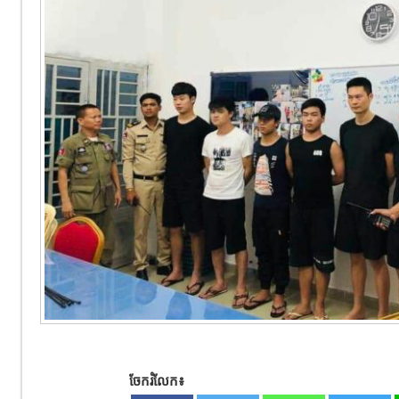
ចែករំលែក៖