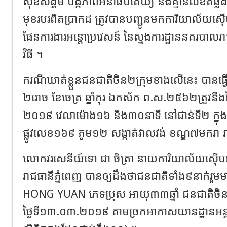
សុខ​សង្គម​ បង្ក​ភាព​អនាធិបតេយ្យ​ និង​គ្មាន​លិខិតឆ្លងដែន
មុខរបរ​ពិតប្រាកដ​ ត្រូវ​បាន​បញ្ជូន​មក​ការិយាល័យ​ស៊ើបអង
ផែនការ​ងារ​អន្តោប្រវេសន៍​ នៃ​ស្នងការដ្ឋាន​នគរបាល​រាជធ
វិធី ។
ករណីឃាត់ខ្លួនជនជាតិ​ចិន​២​ក្រុមខាងលើនេះ បានធ្វើ
២រោច ខែចេត្រ ឆ្នាំកុរ ឯកស័ក ព.ស.២៥៦២ត្រូវនឹងថ្ងៃ​ទ
២០១៩​ វេលា​ម៉ោង​១៦​ និង​៣០​នាទី​ នៅ​ជាន់​ទី​២​ ក
ផ្លូវ​លេខ​១៦៩​ ភូម​១២​ សង្កាត់​វាលវង់​ ខណ្ឌ​៧​មក​រា​ រ
លោក​វរសេនីយ៍ទោ​ ជា​ ចិ​ត្រា​ នាយការិយាល័យ​ស៊ើបអង្កេត
រាជធានី​ភ្នំពេញ​ បាន​ឲ្យ​ដឹង​ថា​ជនជាតិ​ទាំង​៩​នាក់​រួម
HONG​ YUAN​ ភេទ​ប្រុស​ អាយុ​៣៣​ឆ្នាំ​ ជនជាតិ​ចិន​
ថ្ងៃ​ទី​១៣.០៣.២០១៩​ តាម​ច្រក​អាកាសយានដ្ឋាន​អន្តរជាត