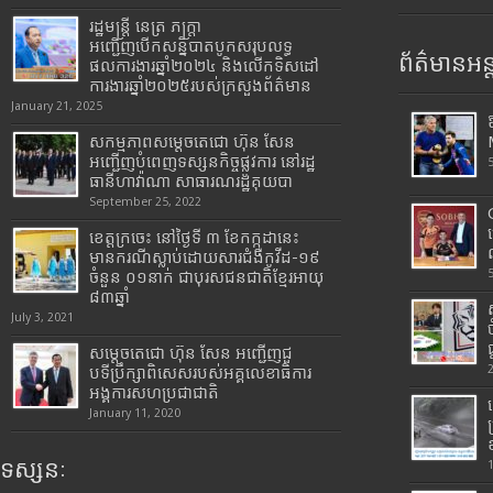
រដ្ឋមន្រ្តី​ នេត្រ​ ភក្ត្រា​
អញ្ជើញបើកសន្និបាតបូកសរុបលទ្ធ
ព័ត៌មានអន្
ផលការងារឆ្នាំ២០២៤ និងលើកទិសដៅ
ការងារឆ្នាំ២០២៥របស់​ក្រសួង​ព័ត៌មាន​
January 21, 2025
សកម្មភាពសម្តេចតេជោ ហ៊ុន សែន
អញ្ជើញបំពេញទស្សនកិច្ចផ្លូវការ នៅរដ្ឋ
ធានីហាវ៉ាណា សាធារណរដ្ឋគុយបា
September 25, 2022
ខេត្តក្រចេះ នៅថ្ងៃទី ៣ ខែកក្កដានេះ
មានករណីស្លាប់ដោយសារជំងឺកូវីដ-១៩
ចំនួន ០១នាក់ ជាបុរសជនជាតិខ្មែរអាយុ
៨៣ឆ្នាំ
July 3, 2021
សម្តេចតេជោ ហ៊ុន សែន អញ្ជើញជួ
បទីប្រឹក្សាពិសេសរបស់អគ្គលេខាធិការ
អង្គការសហប្រជាជាតិ
January 11, 2020
ទស្សនៈ