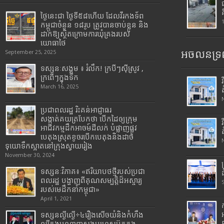
ថ្ងៃនេះជា ថ្ងៃទី៥៨ហើយ ដែលវីរកងទ័ព
កម្ពុជាចំនួន ១៨រូប ត្រូវបានចាប់ខ្លួន និង
ដាក់ឱ្យស្ថិតក្រោមការឃុំគ្រងរបស់
យោធាថៃ
អចលនទ្រព
September 25, 2025
ទស្សនៈសង្គម ៖ រំលឹក! ក្របីៗស៊ីស្រូវ ,
ក្រពើៗក្នុងទឹក
March 16, 2025
ប្រជាពលរដ្ឋ រិះគន់អាជ្ញាធរ
សង្កាត់គយត្របែកថា បើកដៃឲ្យក្រុម
អាជីវកម្មដឹកអាចម៍ដីលក់ បំផ្លាញផ្លូវ
បេតុងស្រុតខូចរបើកបេតុងនិងដាច់
ទុយោទឹកស្អាតនៅក្រុងស្វាយរៀង
November 30, 2024
ទស្សនៈវិភាគ៖ «ឥរិយាបថថ្មីរបស់ប្រជា
ពលរដ្ឋ បង្ហាញពីគុណសម្បត្តិដ៏អស្ចារ្យ
របស់មេដឹកនាំកម្ពុជា»
April 1, 2021
ទស្សនល្ងីល្ងើ÷៤រឿងសើចយំនិងកំហឹង