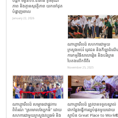
បង្កក ចំនួន១១.៥តោន ខូចគុណ
ភាព និងគ្មានសុវត្ថិភាព យកទៅដុត
បំផ្លាញចោល
January 22, 2026
ណាហ្គាវើលដ៍ សហការជាមួយ
ក្រសួងអប់រំ យុវជន និងកីឡាដំណើ
ការកម្មវិធីសាលារៀន និងបរិស្ថាន
បៃតងលើកទីពីរ
November 25, 2025
ណាហ្គាវើលដ៍ សម្ពោធជាផ្លូវការ
ណាហ្គាវើលដ៍ ត្រូវបានទទួលស្គាល់
ពិព័រណ៍ “ស្រមោលស្បែកធំ” ដោយ
ជាកន្លែងធ្វើការល្អបំផុតមួយដោយ
សហការជាមួយក្រសួងវប្បធម៌ និង
ស្ថាប័ន Great Place to Work