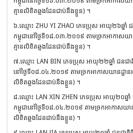
កម្ពុជា​នៅ​ថ្ងៃ​ទី​១៦.០៣.២០១៩​ តាម​ច្រក​អាកាសយានដ្ឋ
គ្មាន​លិខិតឆ្លងដែន​ជាប់​នឹង​ខ្លួន​)​ ។ ​
៦.​ឈ្មោះ​ ZHU​ YI​ ZHAO​ ភេទ​ប្រុស​ អាយុ​២៦​ឆ្នាំ​ 
កម្ពុជា​នៅ​ថ្ងៃ​ទី​១៨.០៣.២០១៩​ តាម​ច្រក​អាកាសយានដ្ឋ
គ្មាន​លិខិតឆ្លងដែន​ជាប់​នឹង​ខ្លួន​)​ ។ ​
៧.​ឈ្មោះ​ LAN​ BIN​ ភេទ​ប្រុស​ អាយុ​២២​ឆ្នាំ​ ជនជាតិ
នៅ​ថ្ងៃ​ទី​០៨.០៤.២០១៩​ តាម​ច្រក​អាកាសយានដ្ឋាន​អន្តរ
លិខិតឆ្លងដែន​ជាប់​នឹង​ខ្លួន​)​ ។ ​
៨.​ឈ្មោះ​ LAN​ XIN​ ZHEN​ ភេទ​ប្រុស​ អាយុ​២០​ឆ្នាំ
កម្ពុជា​នៅ​ថ្ងៃ​ទី​០៨.០៤.២០១៩​ តាម​ច្រក​អាកាសយានដ្ឋាន
លិខិតឆ្លងដែន​ជាប់​នឹង​ខ្លួន​)​ ។ ​
៩.​ឈ្មោះ​ LAN​ JIA​ ភេទ​ប្រុស​ អាយុ​២១​ឆ្នាំ​ ជនជាតិ​ច