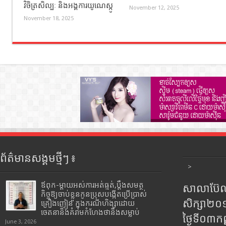
វិចិត្រសិល្បៈ និងអង្គការយូណេស្កូ
November 12, 2025
November 18, 2025
ព័ត៌មានសង្គមថ្មីៗ ៖
>
ឪពុក-ម្ដាយអស់ការអត់ធ្មត់,ប្ដឹងសមត្ថ
សាលាប៊ែលធ
កិច្ចឱ្យចាប់ខ្លួនកូនប្រុសបង្កើតប្រើប្រាស់
សិក្សា២
គ្រឿងញៀន ក្នុងករណីហិង្សាដោយ
ចេតនានិងគំរាមកំហែងថានឹងសម្លាប់
ថ្ងៃទី០៣ក
June 3, 2026