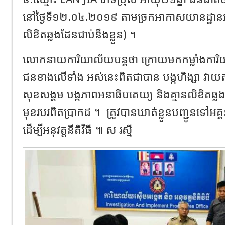
នៅ​ថ្ងៃ​ទី​១២.០៤.២០១៩​ តាម​ច្រក​អាកាសយានដ្ឋាន​អន្តរ
លិខិតឆ្លងដែន​ជាប់​នឹង​ខ្លួន​)​ ។ ​
លោកនាយ​ការិយាល័យ​បន្ត​ថា​ ក្រោយមក​កម្លាំង​ការិ
ជន​ខាងលើ​ទាំង​ អស់នេះ​ពិតជា​បាន​ បង្ក​ហិង្សា​ វាយតប់​គ្
សុខ​សង្គម​ បង្ក​ភាព​អនាធិបតេយ្យ​ និង​គ្មាន​លិខិតឆ្លងដែន
មុខរបរ​ពិតប្រាកដ​ ។ ​ ត្រូវ​បាន​ឃាត់ខ្លួន​បញ្ជូន​ទៅ​អគ
ដើម្បី​អនុវត្ត​នីតិវិធី​​ ៕ ស រស្មី