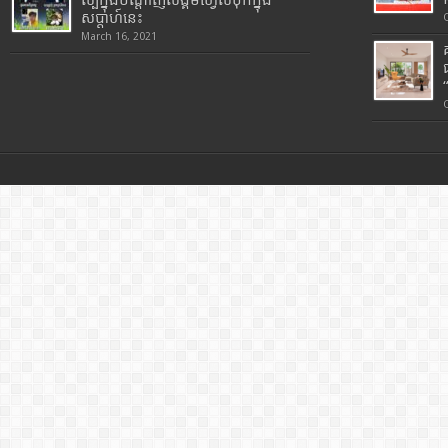
ល្បីក្នុងបណ្តាញសង្គមហ្វេសប៊ុកក្នុង
សប្តាហ៍នេះ
March 16, 2021