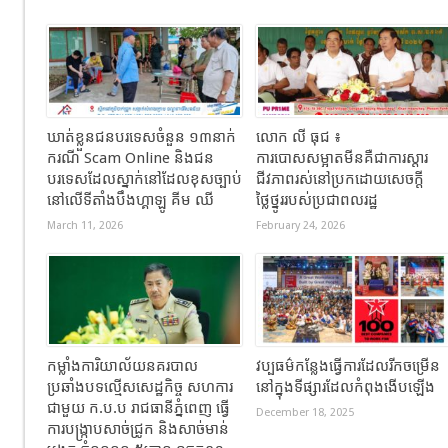
ឃាត់ខ្លួនជនបរទេសចំនួន ១៣នាក់
លោក លី ធុជ ៖
ករណី Scam Online និងជន
ការបោសសម្អាតមីនគឺជាការស្តារ
បរទេសដែលស្នាក់នៅដែលខុសច្បាប់
ជីវភាពរស់នៅប្រកដោយសេចក្តី
នៅលើទីតាំងបឹងហ្គាឡូ គីម ឈី
ថ្លៃថ្នូររបស់ប្រជាពលរដ្ឋ
March 11, 2026
February 24, 2026
កម្លាំងការិយាល័យនគរបាល
វប្បធម៌កន្លែងធ្វើការដែលរីកចម្រើន
ប្រឆាំងបទល្មើសសេដ្ឋកិច្ច សហការ
នៅក្នុងទីផ្សារដែលកំពុងងើបឡើង
ជាមួយ ក.ប.ប រាជធានីភ្នំពេញ ធ្វើ
December 18, 2025
ការបង្ក្រាបសាច់ជ្រូក និងសាច់មាន់