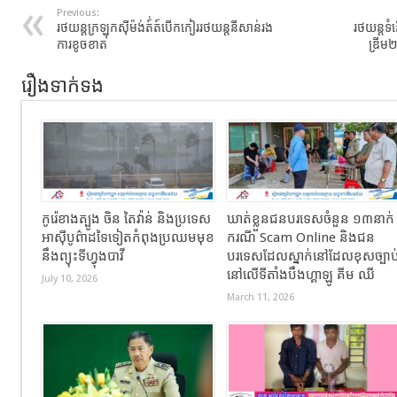
Previous:
រថយន្តក្រឡុកស៊ីម៉ង់ត៍់ត៍បើកកៀររថយន្តនីសាន់រង
រថយន្តទំ
ការខូចខាត
ឌ្រីម
រឿងទាក់ទង
កូរ៉េខាងត្បូង ចិន តៃវ៉ាន់ និងប្រទេស
ឃាត់ខ្លួនជនបរទេសចំនួន ១៣នាក់
អាស៊ីបូព៌ាដទៃទៀតកំពុងប្រឈមមុខ
ករណី Scam Online និងជន
នឹងព្យុះទីហ្វុងបាវី
បរទេសដែលស្នាក់នៅដែលខុសច្បាប
នៅលើទីតាំងបឹងហ្គាឡូ គីម ឈី
July 10, 2026
March 11, 2026