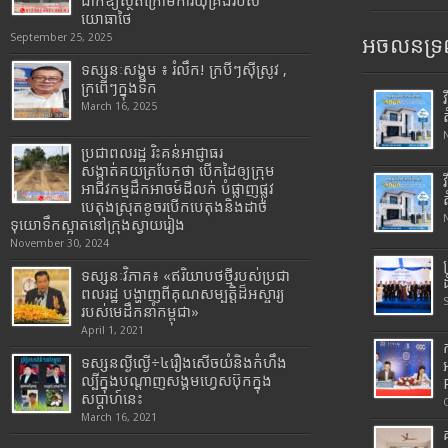
ដាក់ឱ្យស្ថិតក្រោមការឃុំគ្រងរបស់
យោធាថៃ
September 25, 2025
អចលនទ្រព
ទស្សនៈសង្គម ៖ រំលឹក! ក្របីៗស៊ីស្រូវ ,
ក្រពើៗក្នុងទឹក
March 16, 2025
ប្រជាពលរដ្ឋ រិះគន់អាជ្ញាធរ
សង្កាត់គយត្របែកថា បើកដៃឲ្យក្រុម
អាជីវកម្មដឹកអាចម៍ដីលក់ បំផ្លាញផ្លូវ
បេតុងស្រុតខូចរបើកបេតុងនិងដាច់
ទុយោទឹកស្អាតនៅក្រុងស្វាយរៀង
November 30, 2024
ទស្សនៈវិភាគ៖ «ឥរិយាបថថ្មីរបស់ប្រជា
ពលរដ្ឋ បង្ហាញពីគុណសម្បត្តិដ៏អស្ចារ្យ
របស់មេដឹកនាំកម្ពុជា»
April 1, 2021
ទស្សនល្ងីល្ងើ÷៤រឿងសើចយំនិងកំហឹង
ល្បីក្នុងបណ្តាញសង្គមហ្វេសប៊ុកក្នុង
សប្តាហ៍នេះ
March 16, 2021