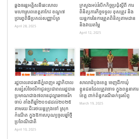
ឆ្លងចរន្តអគ្គិសនីឆេះសាល
ក្រសួងអប់រំបើកកិច្ចប្រជុំស្តីពី ការ
មហោស្រពខេត្តតាកែវ ខណ្ឌ៧
ពិនិត្យភារកិច្ចទទួល ខុសត្រូវ និង
ប្រារព្ធពិធីប្រគល់សញ្ញាប័ត្រ
យន្តការនៃការត្រួតពិនិត្យតាមដាន
និងវាយតម្លៃ
April 28, 2025
April 12, 2025
រដ្ឋបាលរាជធានីភ្នំពេញ៖ រដ្ឋាភិបាល
សាលាដំបូងខេត្ត ចេញដីកាឃុំ
សន្សំសំចៃថវិកាជូនប្រជាពលរដ្ឋបាន
ខ្លួនជនដែលត្រូវចោទ ក្នុងពន្ធនាគារ
ប្រមាណជាង៧លានដុល្លារអាមេរិក
ខេត្ត ពាក់ព័ន្ធករណីឆក់ទូរស័ព្ទ
ចាប់ តាំងពីឆ្នាំ២០១៨ដល់២០២៥
March 19, 2025
តាមរយៈជិះរថយន្ដក្រុងទៅ ស្រុក
កំណើត ក្នុងឱកាសបុណ្យចូលឆ្នាំថ្មី
ប្រពៃណីជាតិ
April 10, 2025