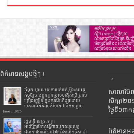
ព័ត៌មានសង្គមថ្មីៗ ៖
>
ឪពុក-ម្ដាយអស់ការអត់ធ្មត់,ប្ដឹងសមត្ថ
សាលាប៊ែលធ
កិច្ចឱ្យចាប់ខ្លួនកូនប្រុសបង្កើតប្រើប្រាស់
សិក្សា២
គ្រឿងញៀន ក្នុងករណីហិង្សាដោយ
ចេតនានិងគំរាមកំហែងថានឹងសម្លាប់
ថ្ងៃទី០៣ក
June 3, 2026
រដ្ឋមន្រ្តី​ នេត្រ​ ភក្ត្រា​
អញ្ជើញបើកសន្និបាតបូកសរុបលទ្ធ
ព័ត៌មានអន្
ផលការងារឆ្នាំ២០២៤ និងលើកទិសដៅ