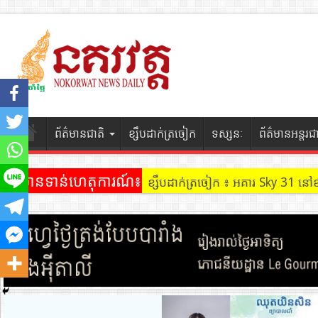
ព័ត៌មានជាតិ
ខ្សឹបដាក់ត្រចៀក
ទស្សនៈ
ព័ត៌មានអន្តរជ
ព័ត៌មានទាន់ហេតុការណ៍៖
ខ្សឹបដាក់ត្រចៀក ៖ អគារ Sky 31 នៅ