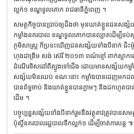
ល្អក់១ ខណ្ឌទួលគោក រាជធានីភ្នំពេញ ។
សមត្ថកិច្ចបានប្រាប់ឲ្យដឹងថា មុនឃាត់ខ្លួនជនសង្
កម្លាំងនគរបាល ខណ្ឌទួលគោកបានល្បាតដើម្បីទប់ស្ក
ភូមិសាស្ត្រ ក៏ប្រទះឃើញជនសង្ស័យទាំងបីនាក់ ជិះម៉
ហុងដាឌ្រីម សង់ ស៊េរី ២០១៣ ពណ៌ខ្មៅ ពាក់ស្លាកល
ដំណើរទិសដៅពីត្បូងទៅជើង ដោយមានសង្ស័យកម
សង្ស័យមិនឈប់ ខណៈនោះ កម្លាំងបានដេញមកដ
បានព័ទ្ធចាប់ និងឃាត់ខ្លួនបានភ្លាមៗ និងដកហូតបានអា
ដើម ។
បច្ចុប្បន្នសង្ស័យទាំងបីនាក់រួមនឹងវត្ថុតាវត្រូវបានសមត
ប៉ុស្តិ៍នគរបាលរដ្ឋបាលទឹកល្អក់១ ដើម្បីចាត់ការបន្ត