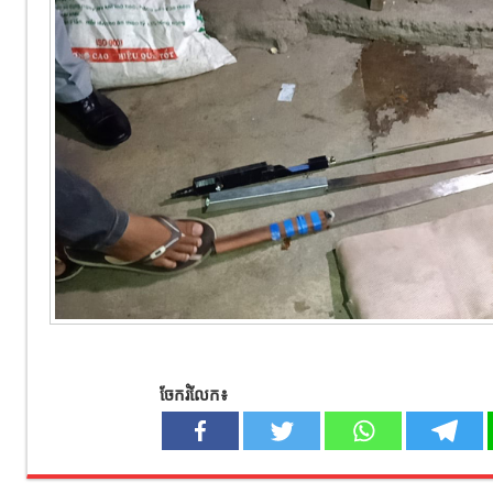
ចែករំលែក៖