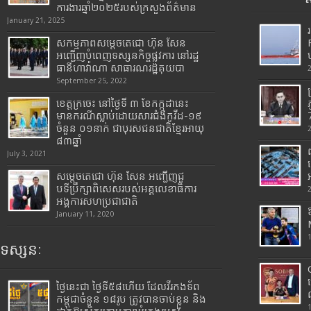
ការងារឆ្នាំ២០២៥របស់​ក្រសួង​ព័ត៌មាន​
January 21, 2025
សកម្មភាពសម្តេចតេជោ ហ៊ុន សែន
អញ្ជើញបំពេញទស្សនកិច្ចផ្លូវការ នៅរដ្ឋ
ធានីហាវ៉ាណា សាធារណរដ្ឋគុយបា
September 25, 2022
ខេត្តក្រចេះ នៅថ្ងៃទី ៣ ខែកក្កដានេះ
មានករណីស្លាប់ដោយសារជំងឺកូវីដ-១៩
7
ចំនួន ០១នាក់ ជាបុរសជនជាតិខ្មែរអាយុ
៨៣ឆ្នាំ
July 3, 2021
សម្តេចតេជោ ហ៊ុន សែន អញ្ជើញជួ
បទីប្រឹក្សាពិសេសរបស់អគ្គលេខាធិការ
អង្គការសហប្រជាជាតិ
January 11, 2020
ទស្សនៈ
ថ្ងៃនេះជា ថ្ងៃទី៥៨ហើយ ដែលវីរកងទ័ព
កម្ពុជាចំនួន ១៨រូប ត្រូវបានចាប់ខ្លួន និង