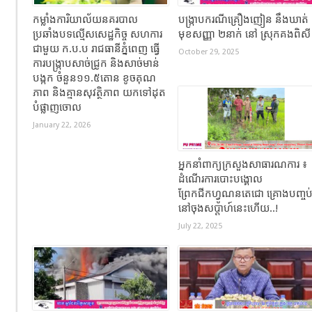
កម្លាំងការិយាល័យនគរបាល
បង្ក្រាបករណីគ្រឿងញៀន នឹងឃាត់
ប្រឆាំងបទល្មើសសេដ្ឋកិច្ច សហការ
មុខសញ្ញា ២នាក់ នៅ ស្រុកគងពិស
ជាមួយ ក.ប.ប រាជធានីភ្នំពេញ ធ្វើ
October 29, 2025
ការបង្ក្រាបសាច់ជ្រូក និងសាច់មាន់
បង្កក ចំនួន១១.៥តោន ខូចគុណ
ភាព និងគ្មានសុវត្ថិភាព យកទៅដុត
បំផ្លាញចោល
January 22, 2026
អ្នកនាំពាក្យក្រសួងសាធារណការ ៖
ដំណើរការបោះបង្គោល
ព្រែកជីកហ្វូណនតេជោ គ្រោងបញ្ចប
នៅចុងសប្តាហ៍នេះហើយ..!
July 22, 2025