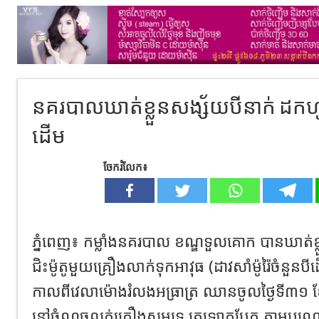
នគរបាលឃាត់ខ្លួនសង្ស័យបីនាក់ ដកហូត
ដើម
ចែករំលែក៖
ភ្នំពេញ៖ កម្លាំងនគរបាល ខណ្ឌទួលគោក បានឃាត់ខ្
ជិះម៉ូតូមួយគ្រឿងលាក់ទុកអាវុធ (ដាវសាំម៉ូរ៉ៃចំនួន
កាលពីវេលាម៉ោងរំលងអធ្រាត្រ ឈានចូលថ្ងៃទី៣១ ខ
នៅចំណុចលក់គ្រឿងសមុទ្រ ត្រឡោកបែក តាមបណ្តោយផ