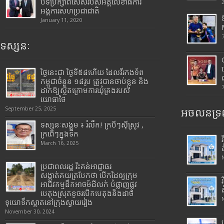
បទីប្រឹក្សាពិសេសរបស់អគ្គលេខាធិការ
អង្គការសហប្រជាជាតិ
January 11, 2020
ទស្សនៈ
ថ្ងៃនេះជា ថ្ងៃទី៥៨ហើយ ដែលវីរកងទ័ព
កម្ពុជាចំនួន ១៨រូប ត្រូវបានចាប់ខ្លួន និង
ដាក់ឱ្យស្ថិតក្រោមការឃុំគ្រងរបស់
យោធាថៃ
September 25, 2025
អចលនទ្រព
ទស្សនៈសង្គម ៖ រំលឹក! ក្របីៗស៊ីស្រូវ ,
ក្រពើៗក្នុងទឹក
March 16, 2025
ប្រជាពលរដ្ឋ រិះគន់អាជ្ញាធរ
សង្កាត់គយត្របែកថា បើកដៃឲ្យក្រុម
អាជីវកម្មដឹកអាចម៍ដីលក់ បំផ្លាញផ្លូវ
បេតុងស្រុតខូចរបើកបេតុងនិងដាច់
ទុយោទឹកស្អាតនៅក្រុងស្វាយរៀង
November 30, 2024