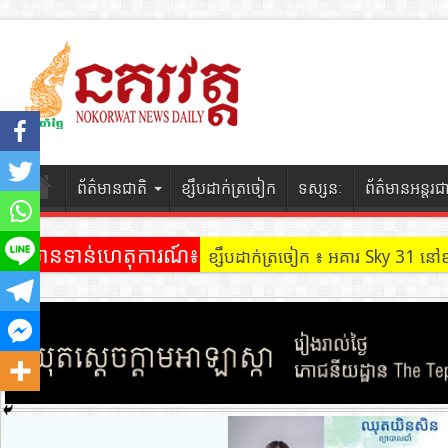
ព័ត៌មានជាតិ
ខ្សឹបដាក់ត្រចៀក
ទស្សនៈ
ព័ត៌មានអន្តរជ
ព័ត៌មានទាន់ហេតុការណ៍៖
ខ្សឹបដាក់ត្រចៀក ៖ ដល់ករ ! ឈ្មួញដ