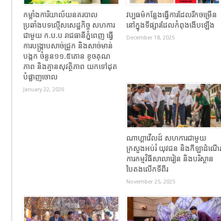
កម្លាំងការិយាល័យនគរបាល
វប្បធម៌កន្លែងធ្វើការដែលរីកចម្រើន
ប្រឆាំងបទល្មើសសេដ្ឋកិច្ច សហការ
នៅក្នុងទីផ្សារដែលកំពុងងើបឡើង
ជាមួយ ក.ប.ប រាជធានីភ្នំពេញ ធ្វើ
December 18, 2025
ការបង្ក្រាបសាច់ជ្រូក និងសាច់មាន់
បង្កក ចំនួន១១.៥តោន ខូចគុណ
ភាព និងគ្មានសុវត្ថិភាព យកទៅដុត
បំផ្លាញចោល
January 22, 2026
ណាហ្គាវើលដ៍ សហការជាមួយ
ក្រសួងអប់រំ យុវជន និងកីឡាដំណើ
ការកម្មវិធីសាលារៀន និងបរិស្ថាន
បៃតងលើកទីពីរ
November 25, 2025