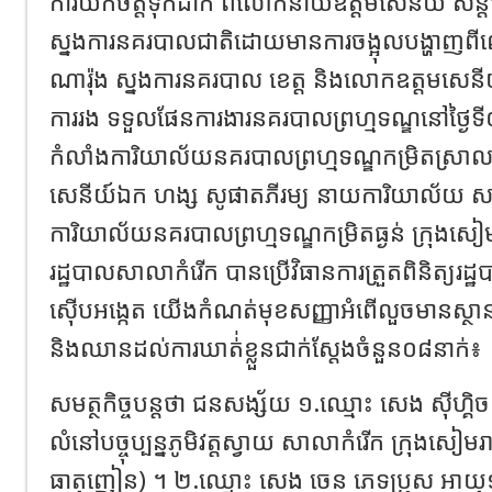
ការយកចិត្តទុកដាក់ ពីលោកនាយឧត្តមសេនីយ៍ សន្តិ
ស្នងការនគរបាលជាតិដោយមានការចង្អុលបង្ហាញពីល
ណារ៉ុង ស្នងការនគរបាល ខេត្ត និងលោកឧត្តមសេនីយ៍ត្រ
ការរង ទទួលផែនការងារនគរបាលព្រហ្មទណ្ឌនៅថ្ងៃទី
កំលាំងការិយាល័យនគរបាលព្រហ្មទណ្ឌកម្រិតស្រ
សេនីយ៍ឯក ហង្ស សូផាតភីរម្យ នាយការិយាល័យ 
ការិយាល័យនគរបាលព្រហ្មទណ្ឌកម្រិតធ្ងន់ ក្រុងសៀម
រដ្ឋបាលសាលាកំរើក បានប្រើវិធានការត្រួតពិនិត្យរដ្ឋ
ស៊ើបអង្កេត យើងកំណត់មុខសញ្ញាអំពើលួចមានស្ថាន
និងឈានដល់ការឃាត់់ខ្លួនជាក់ស្តែងចំនួន០៨នាក់៖
សមត្ថកិច្ចបន្តថា ជនសង្ស័យ ១.ឈ្មោះ សេង ស៊ីហ្គិច 
លំនៅបច្ចុប្បន្នភូមិវត្តស្វាយ សាលាកំរើក ក្រុងសៀម
ធាតុញៀន) ។ ២.ឈ្មោះ សេង ចេន ភេទប្រុស អាយុ១៧ ឆ្ន