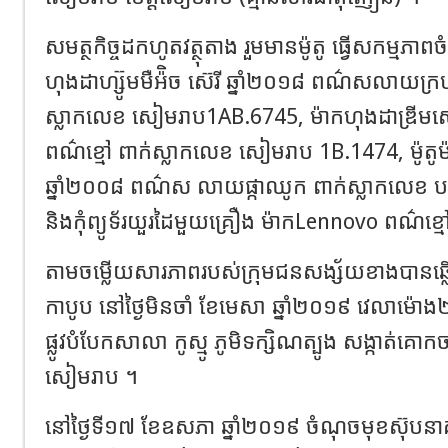
សមត្ថកិច្ចដកហូតវត្ថុតាង រួមមានម៉ូតូ ធ្វើសកម្មភាព
ហុងដាហ្ស៊ូមមឺអ៉ិច ស៊េរី ឆ្នាំ២០១៨ ពណ៌សលាយក្រហ
ស្លាកលេខ សៀមរាប1AB.6745, ម៉ាកហុងដាឌ្រីមសេ
ពណ៌ខ្មៅ ពាក់ស្លាកលេខ សៀមរាប 1B.1474, ម៉ូតូម
ឆ្នាំ២០០៨ ពណ៌ស លាយផ្កាឈូក ពាក់ស្លាកលេខ 
និងកុំព្យូទ័រយួរដៃមួយគ្រឿង ម៉ាកLennovo ពណ៌ខ្ម
តាមចម្លើយសារភាពរបស់ក្រុមជនសង្ស័យខាងបានឆ
កាបូប នៅថ្ងៃមិនចាំ ខែមេសា ឆ្នាំ២០១៩ វេលាម៉
ផ្លូវបំបែកសាលា កូស្មូ ភូមិទក្សិណត្បូង សង្កាត់គោ
សៀមរាប ។
នៅថ្ងៃទី១៧ ខែឧសភា ឆ្នាំ២០១៩ ចំណុចមុខស៊ុបនាគ