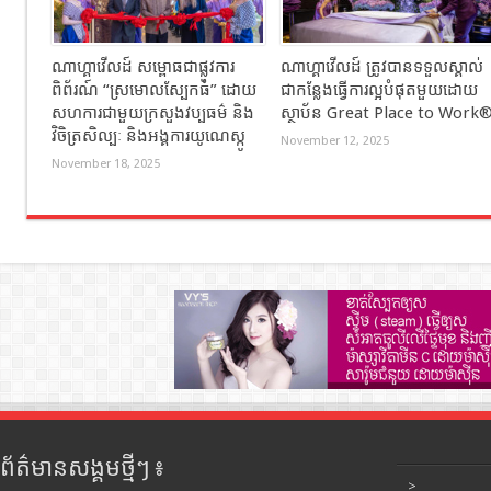
ណាហ្គាវើលដ៍ សម្ពោធជាផ្លូវការ
ណាហ្គាវើលដ៍ ត្រូវបានទទួលស្គាល់
ពិព័រណ៍ “ស្រមោលស្បែកធំ” ដោយ
ជាកន្លែងធ្វើការល្អបំផុតមួយដោយ
សហការជាមួយក្រសួងវប្បធម៌ និង
ស្ថាប័ន Great Place to Work
វិចិត្រសិល្បៈ និងអង្គការយូណេស្កូ
November 12, 2025
November 18, 2025
ព័ត៌មានសង្គមថ្មីៗ ៖
>