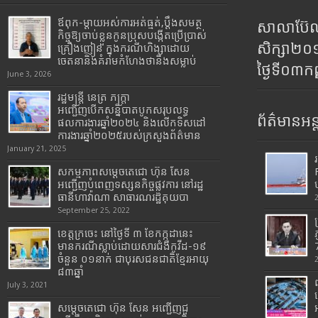
ឪពុក-ម្ដាយអស់ការអត់ធ្មត់,ប្ដឹងសមត្ថ
សាលាប៊ែលធ
កិច្ចឱ្យចាប់ខ្លួនកូនប្រុសបង្កើតប្រើប្រាស់
សិក្សា២
គ្រឿងញៀន ក្នុងករណីហិង្សាដោយ
ចេតនានិងគំរាមកំហែងថានឹងសម្លាប់
ថ្ងៃទី០៣ក
June 3, 2026
រដ្ឋមន្រ្តី​ នេត្រ​ ភក្ត្រា​
អញ្ជើញបើកសន្និបាតបូកសរុបលទ្ធ
ព័ត៌មានអន្
ផលការងារឆ្នាំ២០២៤ និងលើកទិសដៅ
ការងារឆ្នាំ២០២៥របស់​ក្រសួង​ព័ត៌មាន​
January 21, 2025
សកម្មភាពសម្តេចតេជោ ហ៊ុន សែន
អញ្ជើញបំពេញទស្សនកិច្ចផ្លូវការ នៅរដ្ឋ
ធានីហាវ៉ាណា សាធារណរដ្ឋគុយបា
September 25, 2022
ខេត្តក្រចេះ នៅថ្ងៃទី ៣ ខែកក្កដានេះ
មានករណីស្លាប់ដោយសារជំងឺកូវីដ-១៩
7
ចំនួន ០១នាក់ ជាបុរសជនជាតិខ្មែរអាយុ
៨៣ឆ្នាំ
July 3, 2021
សម្តេចតេជោ ហ៊ុន សែន អញ្ជើញជួ