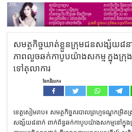
សមត្ថកិច្ចឃាត់ខ្លួនក្រុមជនសង្ស័យ៨នា
ភាពលួចឆក់កាបូបយ៉ាងសកម្ម ក្នុងក្រុ
ទៅតុលាការ
ចែករំលែក៖
ខេត្តសៀមរាប៖ សមត្ថកិច្នគរបាលព្រហ្មទណ្ឌកម្រិត
សង្ស័យ៨នាក់ ពាក់ព័ន្ធឆក់កាបូបយ៉ាងសកម្មនៅក្