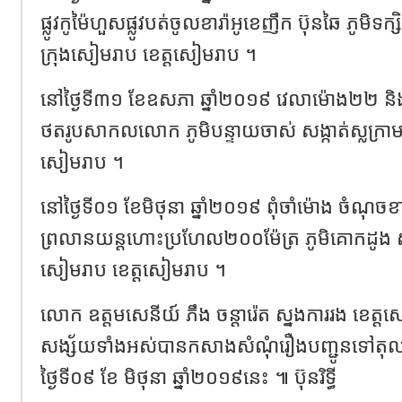
ផ្លូវកូម៉ៃហួសផ្លូវបត់ចូលខារ៉ាអូខេញឹក ប៊ុនឆៃ ភូមិទ
ក្រុងសៀមរាប ខេត្តសៀមរាប ។
នៅថ្ងៃទី៣១ ខែឧសភា ឆ្នាំ២០១៩ វេលាម៉ោង២២ ន
ថតរូបសាកលលោក ភូមិបន្ទាយចាស់ សង្កាត់ស្លក្រាម
សៀមរាប ។
នៅថ្ងៃទី០១ ខែមិថុនា ឆ្នាំ២០១៩ ពុំចាំម៉ោង ចំណុច
ព្រលានយន្តហោះប្រហែល២០០ម៉ែត្រ ភូមិគោកដូង សង្
សៀមរាប ខេត្តសៀមរាប ។
លោក ឧត្តមសេនីយ៍ ភឹង ចន្ដារ៉េត ស្នងការរង ខេត្
សង្ស័យទាំងអស់បានកសាងសំណុំរឿងបញ្ជូនទៅតុ
ថ្ងៃទី០៩ ខែ មិថុនា ឆ្នាំ២០១៩នេះ ៕ ប៊ុនរិទ្ធី