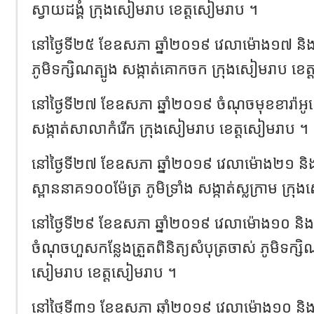
ស្វាយដង្គំ ក្រុងសៀមរាប ខេត្តសៀមរាប ។
នៅថ្ងៃទី២៥ ខែឧសភា ឆ្នាំ២០១៩ វេលាម៉ោង១៧ និង០
ភូមិទក្សិណត្បូង សង្កាត់គោកចក ក្រុងសៀមរាប ខេ
នៅថ្ងៃទី២៧ ខែឧសភា ឆ្នាំ២០១៩ ចំណុចមុខខារ៉ាអូខេ
សង្កាត់សាលាកំរើក ក្រុងសៀមរាប ខេត្តសៀមរាប ។
នៅថ្ងៃទី២៧ ខែឧសភា ឆ្នាំ២០១៩ វេលាម៉ោង២១ ន
ស្ពាននាគ១០០ម៉ែត្រ ភូមិទ្រាំង សង្កាត់ស្លក្រាម ក្
នៅថ្ងៃទី២៩ ខែឧសភា ឆ្នាំ២០១៩ វេលាម៉ោង១០ និង០០
ចំណុចហួសកន្លែងត្រួតពិនិត្យសំបុត្រចាស់ ភូមិទក្សិ
សៀមរាប ខេត្តសៀមរាប ។
នៅថ្ងៃទី៣១ ខែឧសភា ឆ្នាំ២០១៩ វេលាម៉ោង១០ និង០