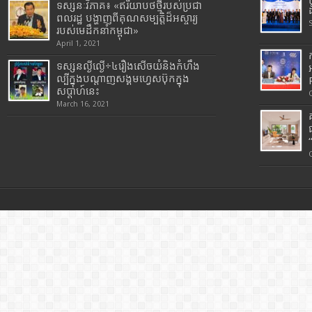
ទស្សនៈវិភាគ៖ «ឥរិយាបថថ្មីរបស់ប្រជា
ពលរដ្ឋ បង្ហាញពីគុណសម្បត្តិដ៏អស្ចារ្យ
របស់មេដឹកនាំកម្ពុជា»
April 1, 2021
ទស្សនល្ងីល្ងើ÷៤រឿងសើចយំនិងកំហឹង
ល្បីក្នុងបណ្តាញសង្គមហ្វេសប៊ុកក្នុង
សប្តាហ៍នេះ
March 16, 2021