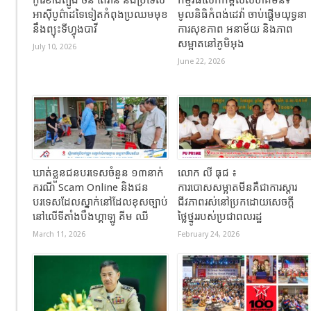
អាស៊ីបូព៌ាដទៃទៀតកំពុងប្រឈមមុខ
មូលនិធិកំពង់ដេវ៉ា ចាប់ផ្តើមយុទ្ធនា
នឹងព្យុះទីហ្វុងបាវី
ការសុខភាព អនាម័យ និងភាព
សម្អាតនៅភូមិអុង
July 10, 2026
June 22, 2026
ឃាត់ខ្លួនជនបរទេសចំនួន ១៣នាក់
លោក លី ធុជ ៖
ករណី Scam Online និងជន
ការបោសសម្អាតមីនគឺជាការស្តារ
បរទេសដែលស្នាក់នៅដែលខុសច្បាប់
ជីវភាពរស់នៅប្រកដោយសេចក្តី
នៅលើទីតាំងបឹងហ្គាឡូ គីម ឈី
ថ្លៃថ្នូររបស់ប្រជាពលរដ្ឋ
March 11, 2026
February 24, 2026