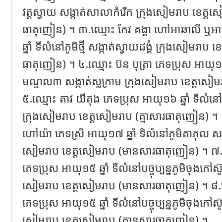
វត្តស្វាយ សង្កាត់សាលាកំរើក ក្រុងសៀមរាប ខេត្តស
ធាតុញៀន) ។ ៣.ឈ្មោះ កែវ គង្គា ហៅអាឆាលី ឬអ
ឆ្នាំ ទីលំនៅភូមិថ្មី សង្កាត់ស្វាយដង្គំ ក្រុងសៀមរាប
ធាតុញៀន) ។ ៤.ឈ្មោះ ប៊ន បុត្រា ភេទប្រុស អាយុ១៧ 
មណ្ឌល៣ សង្កាត់ស្លក្រាម ក្រុងសៀមរាប ខេត្តសៀម
៥.ឈ្មោះ តាវ យីតុង ភេទប្រុស អាយុ១៦ ឆ្នាំ ទីលំនៅភូ
ក្រុងសៀមរាប ខេត្តសៀមរាប (គ្មាសារធាតុញៀន) 
ហៅយ៉ា ភេទស្រី អាយុ១៧ ឆ្នាំ ទិលំនៅភូមិតាភុល សង្កា
សៀមរាប ខេត្តសៀមរាប (មានសារធាតុញៀន) ។ 
ភេទប្រុស អាយុ១៥ ឆ្នាំ ទីលំនៅបច្ចុប្បន្នភូមិចុងកៅស៊ូ 
សៀមរាប ខេត្តសៀមរាប (មានសារធាតុញៀន) ។ ៨.ឈ្ម
ភេទប្រុស អាយុ១៥ ឆ្នាំ ទីលំនៅបច្ចុប្បន្នភូមិចុងកៅស៊ូ 
សៀមរាប ខេត្តសៀមរាប (គ្មានសារធាតុញៀន) ។