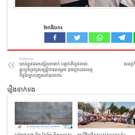
ចែករំលែក៖
Previous:
ឃាត់ខ្លួនជនសង្ស័យ៣នាក់ បន្ទាប់ពីលួចគាស់
សមត្ថ
ផ្ទះលួចទ្រព្យសម្បត្តិបានសម្រេច ចុងក្រោយសមត្ថ
កិច្ចវៃខ្នោះបញ្ជូនទៅតុលាការ
រឿងទាក់ទង
កូរ៉េខាងត្បូង ចិន តៃវ៉ាន់ និងប្រទេស
កម្មវិធីលើកកម្ពស់សហគមន៍៖