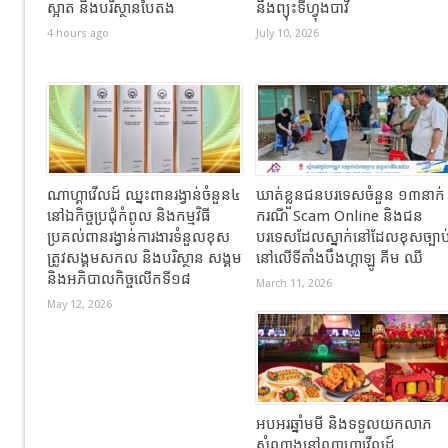
ស្អាត និងបរិស្ថានបៃតង
នឹងព្យុះទីហ្វុងបាវី
4 hours ago
July 10, 2026
ណាហ្គាវើលដ៍ ឈ្នះពានរង្វាន់ចំនួន៤
ឃាត់ខ្លួនជនបរទេសចំនួន ១៣នាក់
នៅឯកិច្ចប្រជុំកំពូល និងកម្មវិធី
ករណី Scam Online និងជន
ប្រគល់ពានរង្វាន់ការងារទំនួលខុស
បរទេសដែលស្នាក់នៅដែលខុសច្បាប
ត្រូវសង្គមសកល និងបរិស្ថាន សង្គម
នៅលើទីតាំងបឹងហ្គាឡូ គីម ឈី
និងអភិបាលកិច្ចលើកទី១៨
March 11, 2026
May 12, 2026
អបអរឆ្នាំមមី និងទទួលយកលាភ
សំណាងនៅណាហ្គាវើលដ៍