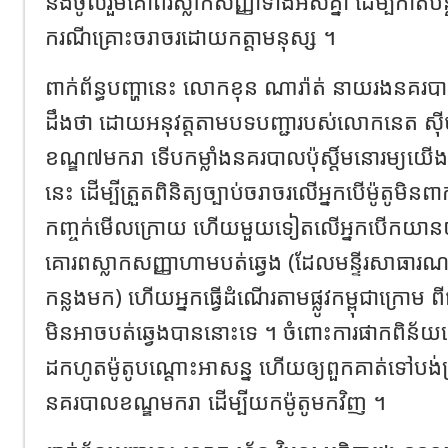
និងចូលរួមគោពរស្លាកសញ្ញាទាំងអស់គ្នា ដើម្បីកាត់ប
ករណីគ្រោះចរាចរដោយកត្តាមនុស្ស ។
ពាក់ព័ន្ធបញ្ហានេះ លោកខុន ណារ៉ាត់ នាយរងនគរបាលប
ដឹងថា ដោយអនុវត្តតាមបទបញ្ជារបស់លោកនេត សុី
ខណ្ឌ៧មករា ទើបកម្លាំងនគរបាលប៉ុស្តិ៍មនោរម្
នេះ ដើម្បីត្រួតពិនិត្យច្បាប់ចរាចរលើអ្នកបើម៉ូតូមិនព
កញ្ចក់មើលក្រោយ ហើយមួយទៀតលើអ្នកបើកយានយន្
គោរពស្លាកសញ្ញាហាមបត់ឆ្វេង (ដែលមន្ទីរសាធារ
កន្លងមក) ហើយអ្នកធ្វើដំណើរតាមផ្លូវកម្ពុជាក្រោម ពីផ្
មិនអាចបត់ឆ្វេងបាននោះទេ ។ ចំពោះការផាកពិន័យ
ដកហូតម៉ូតូបណ្តោះអាសន្ន ហើយឲ្យពួកគាត់ទៅបង់ប្
នគរបាលខណ្ឌមករា ដើម្បីយកម៉ូតូមកវិញ ។