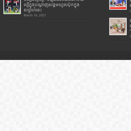
ល្បីក្នុងបណ្តាញសង្គមហ្វេសប៊ុកក្នុង
សប្តាហ៍នេះ
March 16, 2021