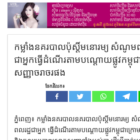
កម្លាំងនគរបាលប៉ុស្តិ៍មនោរម្យ សំណូ
ជាអ្នកធ្វើដំណើរតាមបណ្ដោយផ្លូវកម្ពុ
សញ្ញាចរាចរផង
ចែករំលែក៖
ភ្នំពេញ៖ កម្លាំងនគរបាលនគរបាលប៉ុស្តិ៍មនោរម្យ ស
ពលរដ្ឋជាអ្នក ធ្វើដំណើរតាមបណ្ដោយផ្លូវកម្ពុជាក្