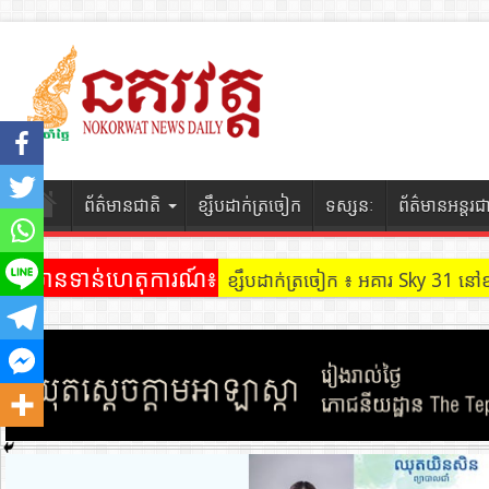
ព័ត៌មានជាតិ
ខ្សឹបដាក់ត្រចៀក
ទស្សនៈ
ព័ត៌មានអន្តរជ
ព័ត៌មានទាន់ហេតុការណ៍៖
ខ្សឹបដាក់ត្រចៀក ៖ អគារ Sky 31 នៅ
ខ្សឹបដាក់ត្រចៀក ៖ ដល់ករ ! ឈ្មួញដ