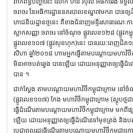
ពាក់ព័ន្ធបញ្ហានេះ លោក ហ័ន វិបុល អធិការរង ទទួល
ចរាចរ នៃអធិការដ្ឋាននគរបាលខណ្ឌ៧មករា បានឲ្យដ
ភោជនីយដ្ឋានថ្មនេះ គឺខាងជំនាញមន្ទីរសាធារណៈកា
ស្លាកសញ្ញា ចរាចរ នៅចំណុច ផ្លូវលេខ១២៨ (ផ្លូវកម្
ផ្លូវលេខ១០៧ (ផ្លូវសុខហុក)នេះ បានរយៈពេញជិត១
សីហា ឆ្នាំ២០១៨ ហាមអ្នកធ្វើតាមបណ្ដោយមហាវិថីកម្ព
មិនអាចបត់ឆ្វេង បានឡើយ ដោយអនុញ្ញាតឲ្យធ្វើដំណើ
បាន ។
ជាក់ស្ដែង តាមបណ្ដោយមហាវិថីកម្ពុជាក្រោម នៅចំណ
(ផ្លូវលេខ១០៧) កែង មហាវិថីកម្ពុជាក្រោម (ស្តុបថ្មដ
ធ្វើដំណើរតាមបណ្ដោយមហាវិថីកម្ពុជាក្រោម មកពីផ្សា
ឡើយ ដោយអនុញ្ញាតឲ្យធ្វើដំណើរទៅមុខត្រង់ និងបត់ស្ដ
ប្រជាពលរដ្ឋធ្វើណើរតាមបណ្ដោយមហាវិថីកម្ពុជាក្