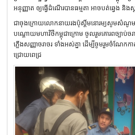
អនុញ្ញាត ឲ្យធ្វើដំណើរបានធម្មតា អាចបត់ឆ្វេង និងស្
ជាចុងក្រោយលោកនាយរងប៉ុស្តិ៍មនោរម្យសូមសំណូមព
បណ្ដោយមហាវិថីកម្ពុជាក្រោម ចូលរួមគោរពច្បាប់ចរ
ភ្លើងសញ្ញាចរាចរ ទាំងអស់គ្នា ដើម្បីចូមរួមចំណែកកា
ជ្រោយពេជ្រ