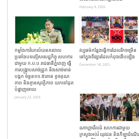
February 4, 2026
កម្លាំងការិយាល័យនគរបាល
វប្បធម៌កន្លែងធ្វើការដែលរីកចម្រើន
ប្រឆាំងបទល្មើសសេដ្ឋកិច្ច សហការ
នៅក្នុងទីផ្សារដែលកំពុងងើបឡើង
ជាមួយ ក.ប.ប រាជធានីភ្នំពេញ ធ្វើ
December 18, 2025
ការបង្ក្រាបសាច់ជ្រូក និងសាច់មាន់
បង្កក ចំនួន១១.៥តោន ខូចគុណ
ភាព និងគ្មានសុវត្ថិភាព យកទៅដុត
បំផ្លាញចោល
January 22, 2026
ណាហ្គាវើលដ៍ សហការជាមួយ
ក្រសួងអប់រំ យុវជន និងកីឡាដំណើ