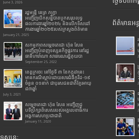
ថ្ងៃទី០៣ក
June 3, 2026
រដ្ឋមន្រ្តី​ នេត្រ​ ភក្ត្រា​
អញ្ជើញបើកសន្និបាតបូកសរុបលទ្ធ
ព័ត៌មានអន្
ផលការងារឆ្នាំ២០២៤ និងលើកទិសដៅ
ការងារឆ្នាំ២០២៥របស់​ក្រសួង​ព័ត៌មាន​
January 21, 2025
សកម្មភាពសម្តេចតេជោ ហ៊ុន សែន
អញ្ជើញបំពេញទស្សនកិច្ចផ្លូវការ នៅរដ្ឋ
ធានីហាវ៉ាណា សាធារណរដ្ឋគុយបា
September 25, 2022
ខេត្តក្រចេះ នៅថ្ងៃទី ៣ ខែកក្កដានេះ
មានករណីស្លាប់ដោយសារជំងឺកូវីដ-១៩
7
ចំនួន ០១នាក់ ជាបុរសជនជាតិខ្មែរអាយុ
៨៣ឆ្នាំ
July 3, 2021
សម្តេចតេជោ ហ៊ុន សែន អញ្ជើញជួ
បទីប្រឹក្សាពិសេសរបស់អគ្គលេខាធិការ
អង្គការសហប្រជាជាតិ
January 11, 2020
ទស្សនៈ