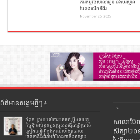
ការកម្មវិធីសាលារៀន និងបរិស្ថាន
បៃតងលើកទីពីរ
November 25, 2025
ព័ត៌មានសង្គមថ្មីៗ ៖
>
ឪពុក-ម្ដាយអស់ការអត់ធ្មត់,ប្ដឹងសមត្ថ
សាលាប៊ែលធ
កិច្ចឱ្យចាប់ខ្លួនកូនប្រុសបង្កើតប្រើប្រាស់
សិក្សា២
គ្រឿងញៀន ក្នុងករណីហិង្សាដោយ
ចេតនានិងគំរាមកំហែងថានឹងសម្លាប់