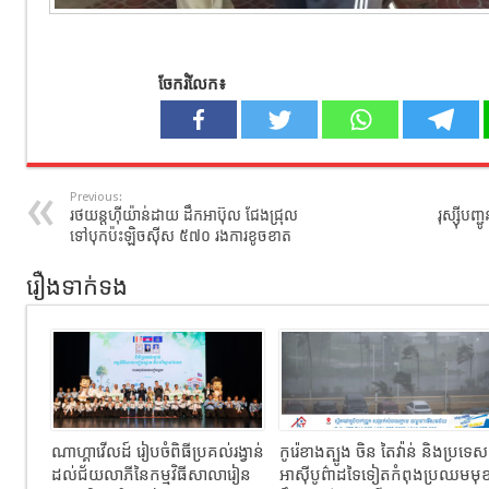
ចែករំលែក៖
Previous:
រថយន្តហ៊ីយ៉ាន់ដាយ ដឹកអាប៊ុល ជែងជ្រុល
រុស្ស៊ីប
ទៅបុកប៉ះឡិចស៊ីស ៥៧០ រងការខូចខាត
រឿងទាក់ទង
ណាហ្គាវើលដ៍ រៀបចំពិធីប្រគល់រង្វាន់
កូរ៉េខាងត្បូង ចិន តៃវ៉ាន់ និងប្រទេស
ដល់ជ័យលាភីនៃកម្មវិធីសាលារៀន
អាស៊ីបូព៌ាដទៃទៀតកំពុងប្រឈមមុ