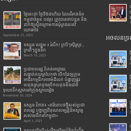
ថ្ងៃនេះជា ថ្ងៃទី៥៨ហើយ ដែលវីរកងទ័ព
កម្ពុជាចំនួន ១៨រូប ត្រូវបានចាប់ខ្លួន និង
ដាក់ឱ្យស្ថិតក្រោមការឃុំគ្រងរបស់
យោធាថៃ
September 25, 2025
អចលនទ្រព
ទស្សនៈសង្គម ៖ រំលឹក! ក្របីៗស៊ីស្រូវ ,
ក្រពើៗក្នុងទឹក
March 16, 2025
ប្រជាពលរដ្ឋ រិះគន់អាជ្ញាធរ
សង្កាត់គយត្របែកថា បើកដៃឲ្យក្រុម
អាជីវកម្មដឹកអាចម៍ដីលក់ បំផ្លាញផ្លូវ
បេតុងស្រុតខូចរបើកបេតុងនិងដាច់
ទុយោទឹកស្អាតនៅក្រុងស្វាយរៀង
November 30, 2024
ទស្សនៈវិភាគ៖ «ឥរិយាបថថ្មីរបស់ប្រជា
ពលរដ្ឋ បង្ហាញពីគុណសម្បត្តិដ៏អស្ចារ្យ
របស់មេដឹកនាំកម្ពុជា»
April 1, 2021
ទស្សនល្ងីល្ងើ÷៤រឿងសើចយំនិងកំហឹង