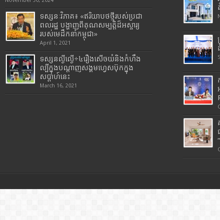
November 30, 2024
ទស្សនៈវិភាគ៖ «ឥរិយាបថថ្មីរបស់ប្រជា
ពលរដ្ឋ បង្ហាញពីគុណសម្បត្តិដ៏អស្ចារ្យ
របស់មេដឹកនាំកម្ពុជា»
April 1, 2021
ទស្សនល្ងីល្ងើ÷៤រឿងសើចយំនិងកំហឹង
ល្បីក្នុងបណ្តាញសង្គមហ្វេសប៊ុកក្នុង
សប្តាហ៍នេះ
March 16, 2021