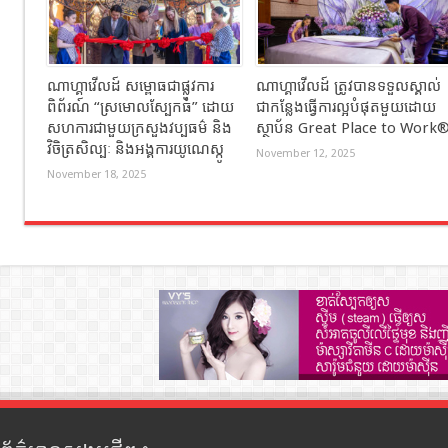
ណាហ្គាវើលដ៍ សម្ពោធជាផ្លូវការ
ណាហ្គាវើលដ៍ ត្រូវបានទទួលស្គាល់
ពិព័រណ៍ “ស្រមោលស្បែកធំ” ដោយ
ជាកន្លែងធ្វើការល្អបំផុតមួយដោយ
សហការជាមួយក្រសួងវប្បធម៌ និង
ស្ថាប័ន Great Place to Work
វិចិត្រសិល្បៈ និងអង្គការយូណេស្កូ
November 12, 2025
November 18, 2025