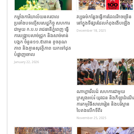
កម្លាំងការិយាល័យនគរបាល
វប្បធម៌កន្លែងធ្វើការដែលរីកចម្រើន
ប្រឆាំងបទល្មើសសេដ្ឋកិច្ច សហការ
នៅក្នុងទីផ្សារដែលកំពុងងើបឡើង
ជាមួយ ក.ប.ប រាជធានីភ្នំពេញ ធ្វើ
December 18, 2025
ការបង្ក្រាបសាច់ជ្រូក និងសាច់មាន់
បង្កក ចំនួន១១.៥តោន ខូចគុណ
ភាព និងគ្មានសុវត្ថិភាព យកទៅដុត
បំផ្លាញចោល
January 22, 2026
ណាហ្គាវើលដ៍ សហការជាមួយ
ក្រសួងអប់រំ យុវជន និងកីឡាដំណើ
ការកម្មវិធីសាលារៀន និងបរិស្ថាន
បៃតងលើកទីពីរ
November 25, 2025