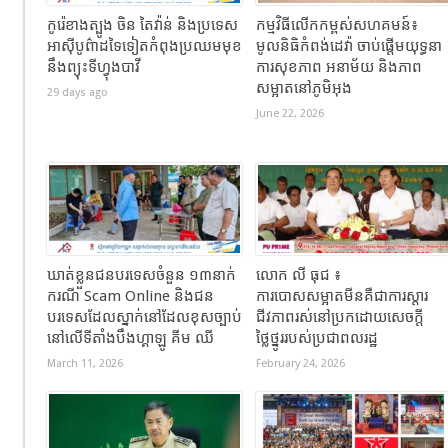
កូរ៉េខាងត្បូង ចិន តៃវ៉ាន់ និងប្រទេស
កម្មវិធីលើកកម្ពស់សហគមន៍៖
អាស៊ីបូព៌ាដទៃទៀតកំពុងប្រឈមមុខ
មូលនិធិកំពង់ដេវ៉ា ចាប់ផ្តើមយុទ្ធនា
នឹងព្យុះទីហ្វុងបាវី
ការសុខភាព អនាម័យ និងភាព
សម្អាតនៅភូមិអុង
29 days ago
June 22, 2026
ឃាត់ខ្លួនជនបរទេសចំនួន ១៣នាក់
លោក លី ធុជ ៖
ករណី Scam Online និងជន
ការបោសសម្អាតមីនគឺជាការស្តារ
បរទេសដែលស្នាក់នៅដែលខុសច្បាប់
ជីវភាពរស់នៅប្រកដោយសេចក្តី
នៅលើទីតាំងបឹងហ្គាឡូ គីម ឈី
ថ្លៃថ្នូររបស់ប្រជាពលរដ្ឋ
March 11, 2026
February 24, 2026