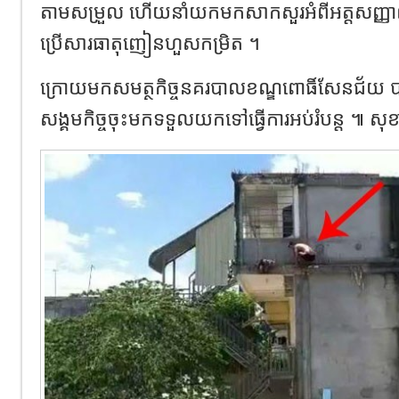
តាមសម្រួល ហើយនាំយកមកសាកសួរអំពីអត្តសញ្ញា
ប្រើសារធាតុញៀនហួសកម្រិត ។
ក្រោយមកសមត្ថកិច្ចនគរបាលខណ្ឌពោធិ៍សែនជ័យ បានទំ
សង្គមកិច្ចចុះមកទទួលយកទៅធ្វើការអប់រំបន្ត ៕ ស