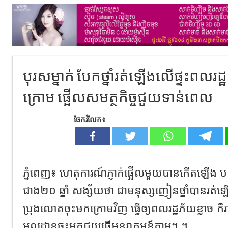
បុរសម្នាក់ បែកថ្នាំរត់ឡើងលើផ្ទះពលរដ
ក្រោម ផ្អើលសមត្ថកិច្ចជួយទាន់ពេល
ចែករំលែក៖
ភ្នំពេញ៖ ហេតុការណ៍ភ្ញាក់ផ្អើលមួយបានកើតឡើង បន្
ជាង២០ ឆ្នាំ សង្ស័យថា ជាមនុស្សញៀនថ្នាំបានរត់ឡើ
ប្រុងលោតចុះមកក្រោមវិញ ធ្វើឲ្យពលរដ្ឋភ័យខ្លាច ក៏រ
មូលដ្ឋានចុះមកជួយធ្វើអន្តរាគមន៍ភ្លាមៗ ។