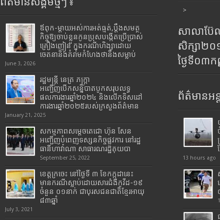
ព័ត៌មានសង្គមថ្មីៗ ៖
>
ឪពុក-ម្ដាយអស់ការអត់ធ្មត់,ប្ដឹងសមត្ថ
សាលាប៊ែលធ
កិច្ចឱ្យចាប់ខ្លួនកូនប្រុសបង្កើតប្រើប្រាស់
សិក្សា២
គ្រឿងញៀន ក្នុងករណីហិង្សាដោយ
ចេតនានិងគំរាមកំហែងថានឹងសម្លាប់
ថ្ងៃទី០៣ក
June 3, 2026
រដ្ឋមន្រ្តី​ នេត្រ​ ភក្ត្រា​
អញ្ជើញបើកសន្និបាតបូកសរុបលទ្ធ
ព័ត៌មានអន្
ផលការងារឆ្នាំ២០២៤ និងលើកទិសដៅ
ការងារឆ្នាំ២០២៥របស់​ក្រសួង​ព័ត៌មាន​
January 21, 2025
សកម្មភាពសម្តេចតេជោ ហ៊ុន សែន
អញ្ជើញបំពេញទស្សនកិច្ចផ្លូវការ នៅរដ្ឋ
ធានីហាវ៉ាណា សាធារណរដ្ឋគុយបា
September 25, 2022
13 hours ago
ខេត្តក្រចេះ នៅថ្ងៃទី ៣ ខែកក្កដានេះ
មានករណីស្លាប់ដោយសារជំងឺកូវីដ-១៩
ចំនួន ០១នាក់ ជាបុរសជនជាតិខ្មែរអាយុ
៨៣ឆ្នាំ
July 3, 2021