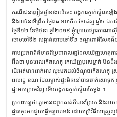
ករណីជនញៀនថ្នាំខាងលើនេះ បង្កការភ្ញាក់ផ្អើល
និង៣៥នាទីព្រឹក ថ្ងៃពុធ ១០កើត ខែជេស្ឋ ឆ្នាំច 
ថ្ងៃទី១២ ខែមិថុនា ឆ្នាំ២០១៩ ម្ដុំក្រោយផ្សារកាណាស៊ីតធ
ចោមចៅទី២ សង្កាត់ចោមចៅទី២ ខណ្ឌពោធិ៍សែនជ័យ 
តាមប្រភពព័ត៌មានពីប្រជាពលរដ្ឋដែលឃើញហេតុកា
ដឹងថា មុនពេលកើតហេតុ គេឃើញបុរសម្នាក់ មិន
ដើរអត់មានពាក់អាវ លុះមកដល់ចំណុចកើតហេតុ ស្រា
ពលរដ្ឋ ខណៈដែលម្ចាស់ផ្ទះមិននៅបានចាក់សោទុក 
ផ្ទះមកក្រោមវិញ ទើបបង្កការភ្ញាក់ផ្អើលតែម្តង ។
ប្រភពបន្តថា ភ្លាមនោះពួកគាត់ក៏បានស្រែក និងរាយក
ដ្ឋានចុះមកជួយធ្វើអន្តរាគមន៍ ដោយប្រើវិធីសាស្រ្