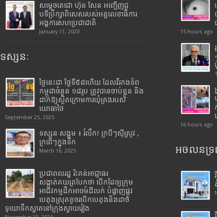
សម្តេចតេជោ ហ៊ុន សែន អញ្ជើញជួ
បទីប្រឹក្សាពិសេសរបស់អគ្គលេខាធិការ
អង្គការសហប្រជាជាតិ
January 11, 2020
15 hours ago
ទស្សនៈ
ថ្ងៃនេះជា ថ្ងៃទី៥៨ហើយ ដែលវីរកងទ័ព
កម្ពុជាចំនួន ១៨រូប ត្រូវបានចាប់ខ្លួន និង
ដាក់ឱ្យស្ថិតក្រោមការឃុំគ្រងរបស់
យោធាថៃ
September 25, 2025
16 hours ago
ទស្សនៈសង្គម ៖ រំលឹក! ក្របីៗស៊ីស្រូវ ,
ក្រពើៗក្នុងទឹក
អចលនទ្រព
March 16, 2025
ប្រជាពលរដ្ឋ រិះគន់អាជ្ញាធរ
សង្កាត់គយត្របែកថា បើកដៃឲ្យក្រុម
អាជីវកម្មដឹកអាចម៍ដីលក់ បំផ្លាញផ្លូវ
បេតុងស្រុតខូចរបើកបេតុងនិងដាច់
ទុយោទឹកស្អាតនៅក្រុងស្វាយរៀង