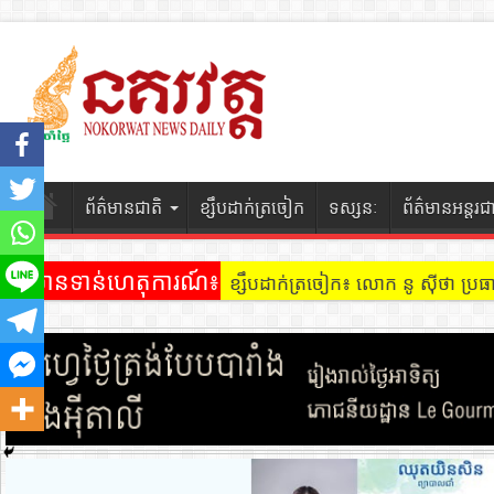
ព័ត៌មានជាតិ
ខ្សឹបដាក់ត្រចៀក
ទស្សនៈ
ព័ត៌មានអន្តរជ
ព័ត៌មានទាន់ហេតុការណ៍៖
ខ្សឹបដាក់ត្រចៀក ៖ អគារ Sky 31 នៅ