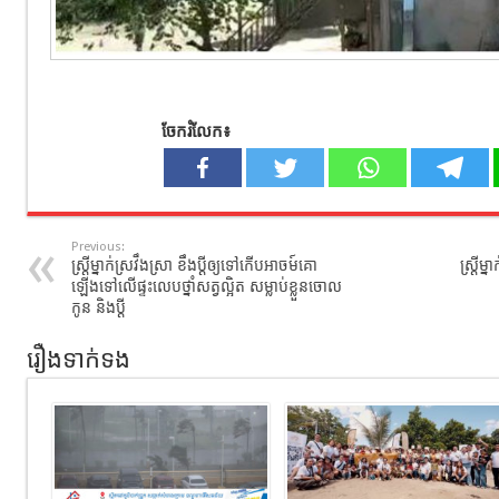
ចែករំលែក៖
Previous:
ស្ត្រីម្នាក់ស្រវឹងស្រា ខឹងប្ដីឲ្យទៅកើបអាចម៍គោ
ស្រ្ដី
ឡើងទៅលើផ្ទះលេបថ្នាំសត្វល្អិត សម្លាប់ខ្លួនចោល
កូន និងប្ដី
រឿងទាក់ទង