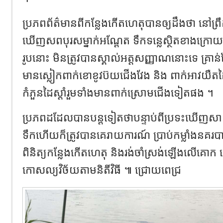
ប្រភពព័ត៌មានពីកន្លែងកើតហេតុបានឲ្យដឹងថា នៅព្
ឃើញសពបុរសម្នាក់អណ្ដែត ទឹកទន្លេស្ថិតខាងក្រ
រូបនោះ មិនត្រូវបានស្គាល់អត្តសញ្ញាណនោះទេ គ្រាន
មានស្លៀកពាក់ខោខូវប៊យជើងវែង និង ពាក់អាវយឺតដៃ
កំភួនដៃស្ដាំរួមទាំងមានពាក់ស្រោមជើងទៀតផង ។
ប្រភពដដែលបានបន្តទៀតថាបន្ទាប់ពីប្រទះឃើញស
ទឹកហើយក៏ត្រូវបានគេរាយការណ៍ ប្រាប់កម្លាំងនគរបា
ពិនិត្យកន្លែងកើតហេតុ និងរង់ចាំស្រង់ឡើងលើគោក ដើ
កោសល្យវិច័យតាមនិតីវិធី ៕ ជ្រោយពេជ្រ