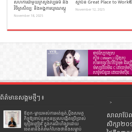
សហការជាមួយក្រសួងវប្បធម៌ និង
ស្ថាប័ន Great Place to Work
វិចិត្រសិល្បៈ និងអង្គការយូណេស្កូ
November 12, 2025
November 18, 2025
ព័ត៌មានសង្គមថ្មីៗ ៖
>
ឪពុក-ម្ដាយអស់ការអត់ធ្មត់,ប្ដឹងសមត្ថ
សាលាប៊ែលធ
កិច្ចឱ្យចាប់ខ្លួនកូនប្រុសបង្កើតប្រើប្រាស់
សិក្សា២
គ្រឿងញៀន ក្នុងករណីហិង្សាដោយ
ចេតនានិងគំរាមកំហែងថានឹងសម្លាប់