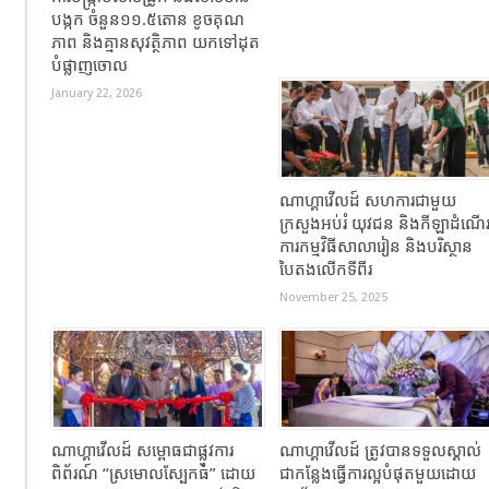
បង្កក ចំនួន១១.៥តោន ខូចគុណ
ភាព និងគ្មានសុវត្ថិភាព យកទៅដុត
បំផ្លាញចោល
January 22, 2026
ណាហ្គាវើលដ៍ សហការជាមួយ
ក្រសួងអប់រំ យុវជន និងកីឡាដំណើ
ការកម្មវិធីសាលារៀន និងបរិស្ថាន
បៃតងលើកទីពីរ
November 25, 2025
ណាហ្គាវើលដ៍ សម្ពោធជាផ្លូវការ
ណាហ្គាវើលដ៍ ត្រូវបានទទួលស្គាល់
ពិព័រណ៍ “ស្រមោលស្បែកធំ” ដោយ
ជាកន្លែងធ្វើការល្អបំផុតមួយដោយ