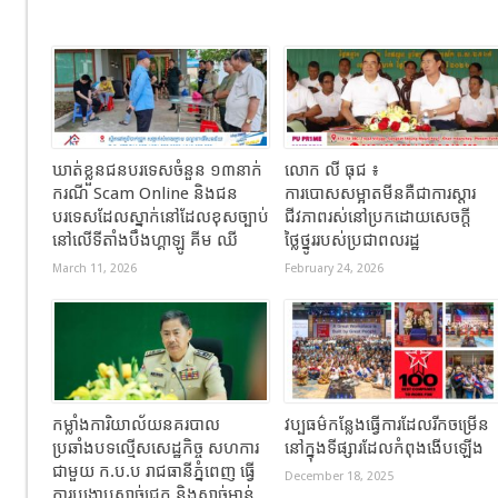
ឃាត់ខ្លួនជនបរទេសចំនួន ១៣នាក់
លោក លី ធុជ ៖
ករណី Scam Online និងជន
ការបោសសម្អាតមីនគឺជាការស្តារ
បរទេសដែលស្នាក់នៅដែលខុសច្បាប់
ជីវភាពរស់នៅប្រកដោយសេចក្តី
នៅលើទីតាំងបឹងហ្គាឡូ គីម ឈី
ថ្លៃថ្នូររបស់ប្រជាពលរដ្ឋ
March 11, 2026
February 24, 2026
កម្លាំងការិយាល័យនគរបាល
វប្បធម៌កន្លែងធ្វើការដែលរីកចម្រើន
ប្រឆាំងបទល្មើសសេដ្ឋកិច្ច សហការ
នៅក្នុងទីផ្សារដែលកំពុងងើបឡើង
ជាមួយ ក.ប.ប រាជធានីភ្នំពេញ ធ្វើ
December 18, 2025
ការបង្ក្រាបសាច់ជ្រូក និងសាច់មាន់