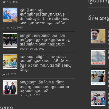
ថ្ងៃទី០៣ក
June 3, 2026
រដ្ឋមន្រ្តី​ នេត្រ​ ភក្ត្រា​
អញ្ជើញបើកសន្និបាតបូកសរុបលទ្ធ
ព័ត៌មានអន្
ផលការងារឆ្នាំ២០២៤ និងលើកទិសដៅ
ការងារឆ្នាំ២០២៥របស់​ក្រសួង​ព័ត៌មាន​
January 21, 2025
សកម្មភាពសម្តេចតេជោ ហ៊ុន សែន
អញ្ជើញបំពេញទស្សនកិច្ចផ្លូវការ នៅរដ្ឋ
ធានីហាវ៉ាណា សាធារណរដ្ឋគុយបា
September 25, 2022
ខេត្តក្រចេះ នៅថ្ងៃទី ៣ ខែកក្កដានេះ
មានករណីស្លាប់ដោយសារជំងឺកូវីដ-១៩
ចំនួន ០១នាក់ ជាបុរសជនជាតិខ្មែរអាយុ
៨៣ឆ្នាំ
July 3, 2021
សម្តេចតេជោ ហ៊ុន សែន អញ្ជើញជួ
បទីប្រឹក្សាពិសេសរបស់អគ្គលេខាធិការ
អង្គការសហប្រជាជាតិ
January 11, 2020
ទស្សនៈ