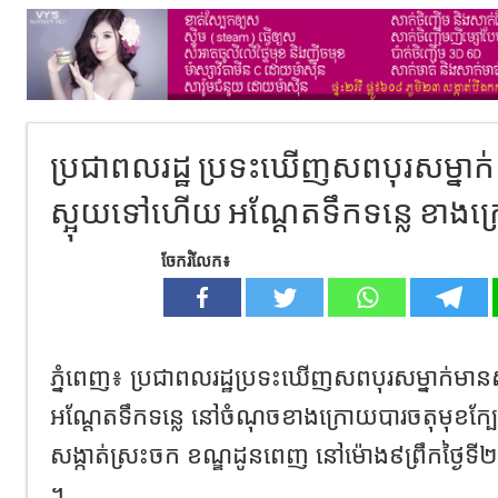
ប្រជាពលរដ្ឋ ប្រទះឃើញសពបុរសម្ន
ស្អុយទៅហើយ អណ្ដែតទឹកទន្លេ ខាងក
ចែករំលែក៖
ភ្នំពេញ៖ ប្រជាពលរដ្ឋប្រទះឃើញសពបុរសម្នាក
អណ្ដែតទឹកទន្លេ នៅចំណុចខាងក្រោយបារចតុមុខក្បែរស្ព
សង្កាត់ស្រះចក ខណ្ឌដូនពេញ នៅម៉ោង៩ព្រឹកថ្ងៃទី២
។