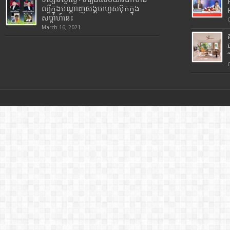
ល្បីក្នុងបណ្តាញសង្គមហ្វេសប៊ុកក្នុង
សប្តាហ៍នេះ
March 16, 2021