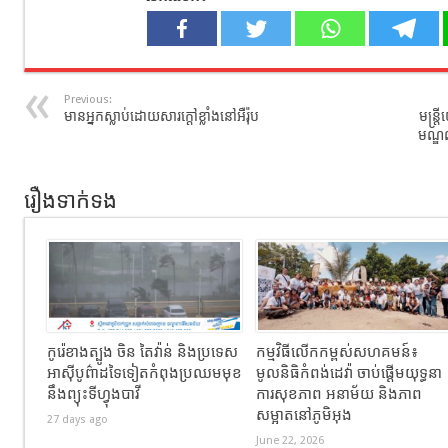
Previous:
មានអ្នកស្លាប់ដោយសារក្តៅខ្លាំងនៅអឺរ៉ុប​
មន្រ្ត
មណ្ឌល
រឿងទាក់ទង
កូរ៉េខាងត្បូង ចិន តៃវ៉ាន់ និងប្រទេស
កម្មវិធីលើកកម្ពស់សហគមន៍៖
អាស៊ីបូព៌ាដទៃទៀតកំពុងប្រឈមមុខ
មូលនិធិកំពង់ដេវ៉ា ចាប់ផ្តើមយុទ្ធនា
នឹងព្យុះទីហ្វុងបាវី
ការសុខភាព អនាម័យ និងភាព
សម្អាតនៅភូមិអុង
27 days ago
June 22, 2026