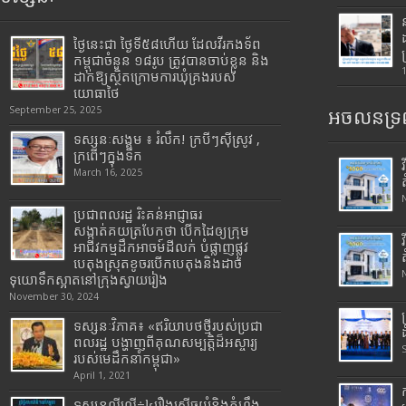
ថ្ងៃនេះជា ថ្ងៃទី៥៨ហើយ ដែលវីរកងទ័ព
កម្ពុជាចំនួន ១៨រូប ត្រូវបានចាប់ខ្លួន និង
ដាក់ឱ្យស្ថិតក្រោមការឃុំគ្រងរបស់
យោធាថៃ
September 25, 2025
អចលនទ្រព
ទស្សនៈសង្គម ៖ រំលឹក! ក្របីៗស៊ីស្រូវ ,
ក្រពើៗក្នុងទឹក
March 16, 2025
ប្រជាពលរដ្ឋ រិះគន់អាជ្ញាធរ
សង្កាត់គយត្របែកថា បើកដៃឲ្យក្រុម
អាជីវកម្មដឹកអាចម៍ដីលក់ បំផ្លាញផ្លូវ
បេតុងស្រុតខូចរបើកបេតុងនិងដាច់
ទុយោទឹកស្អាតនៅក្រុងស្វាយរៀង
November 30, 2024
ទស្សនៈវិភាគ៖ «ឥរិយាបថថ្មីរបស់ប្រជា
ពលរដ្ឋ បង្ហាញពីគុណសម្បត្តិដ៏អស្ចារ្យ
របស់មេដឹកនាំកម្ពុជា»
April 1, 2021
ទស្សនល្ងីល្ងើ÷៤រឿងសើចយំនិងកំហឹង