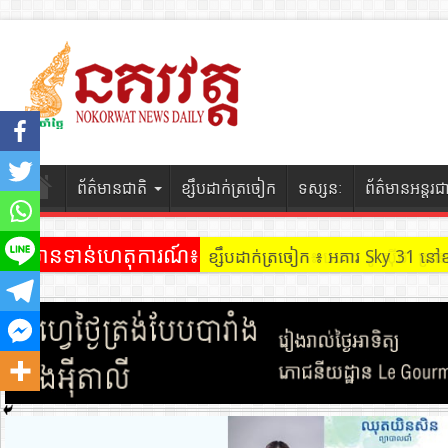
ព័ត៌មានជាតិ
ខ្សឹបដាក់ត្រចៀក
ទស្សនៈ
ព័ត៌មានអន្តរជ
ព័ត៌មានទាន់ហេតុការណ៍៖
ខ្សឹបដាក់ត្រចៀក ៖ អគារ Sky 31 នៅ