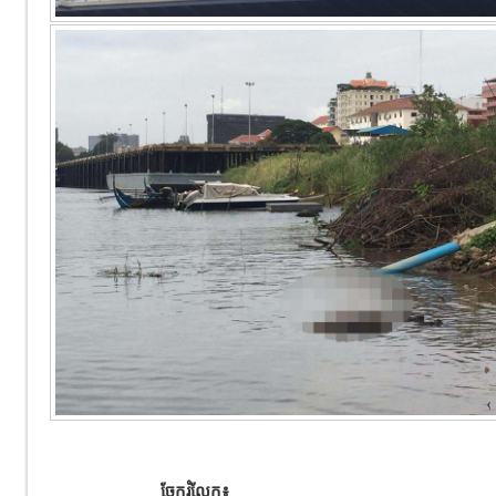
ចែករំលែក៖