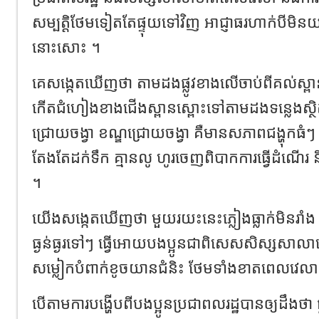
សម្បត្តិថែមទៀតតែផ្ទុយទៅវិញ អាជ្ញាធរហាក់បីមិនយ
នោះសោះ ។
គេសង្កេតឃើញថា​ តាមដងផ្លូវខាងលើចាប់ពីគល់ស្ពា
កើតជំហៀងខាងជើងស្ពានស្ពោះទៅតាមដងទន្លេងស្ថិតក
ជ្រោយចង្វា​ ខណ្ឌជ្រោយចង្វា​ គឺមានសភាពជង្ហុកធ
តែងតែដក់ទឹក គ្មានលូ ហូរចេញពិបាកការធ្វើដំណើរ
។
យើងសង្កេតឃើញថា មួយរយះនេះភ្លៀងធ្លាក់មិនរាំង ធ
ធ្ងន់ធ្ងរទៅៗ ធ្វើអោយបងប្អូនជាពិសេសសិស្សសាលាធ្
សម្លៀកបំពាក់ខូចយានជំនិះ ថែមទាំងខាតពេលវេលា
បើតាមការបង្ហើបពីបងប្អូនប្រជាពលរដ្ឋបានឲ្យដឹងថា​