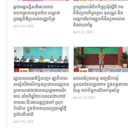
ឆ្លងចរន្តអគ្គិសនីឆេះសាល
ក្រសួងអប់រំបើកកិច្ចប្រជុំស្តីពី ការ
មហោស្រពខេត្តតាកែវ ខណ្ឌ៧
ពិនិត្យភារកិច្ចទទួល ខុសត្រូវ និង
ប្រារព្ធពិធីប្រគល់សញ្ញាប័ត្រ
យន្តការនៃការត្រួតពិនិត្យតាមដាន
និងវាយតម្លៃ
April 28, 2025
April 12, 2025
រដ្ឋបាលរាជធានីភ្នំពេញ៖ រដ្ឋាភិបាល
សាលាដំបូងខេត្ត ចេញដីកាឃុំ
សន្សំសំចៃថវិកាជូនប្រជាពលរដ្ឋបាន
ខ្លួនជនដែលត្រូវចោទ ក្នុងពន្ធនាគារ
ប្រមាណជាង៧លានដុល្លារអាមេរិក
ខេត្ត ពាក់ព័ន្ធករណីឆក់ទូរស័ព្ទ
ចាប់ តាំងពីឆ្នាំ២០១៨ដល់២០២៥
March 19, 2025
តាមរយៈជិះរថយន្ដក្រុងទៅ ស្រុក
កំណើត ក្នុងឱកាសបុណ្យចូលឆ្នាំថ្មី
ប្រពៃណីជាតិ
April 10, 2025