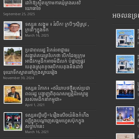
ដាក់ឱ្យស្ថិតក្រោមការឃុំគ្រងរបស់
យោធាថៃ
អចលនទ្រព
September 25, 2025
ទស្សនៈសង្គម ៖ រំលឹក! ក្របីៗស៊ីស្រូវ ,
ក្រពើៗក្នុងទឹក
March 16, 2025
ប្រជាពលរដ្ឋ រិះគន់អាជ្ញាធរ
សង្កាត់គយត្របែកថា បើកដៃឲ្យក្រុម
អាជីវកម្មដឹកអាចម៍ដីលក់ បំផ្លាញផ្លូវ
បេតុងស្រុតខូចរបើកបេតុងនិងដាច់
ទុយោទឹកស្អាតនៅក្រុងស្វាយរៀង
November 30, 2024
ទស្សនៈវិភាគ៖ «ឥរិយាបថថ្មីរបស់ប្រជា
ពលរដ្ឋ បង្ហាញពីគុណសម្បត្តិដ៏អស្ចារ្យ
របស់មេដឹកនាំកម្ពុជា»
April 1, 2021
ទស្សនល្ងីល្ងើ÷៤រឿងសើចយំនិងកំហឹង
ល្បីក្នុងបណ្តាញសង្គមហ្វេសប៊ុកក្នុង
សប្តាហ៍នេះ
March 16, 2021