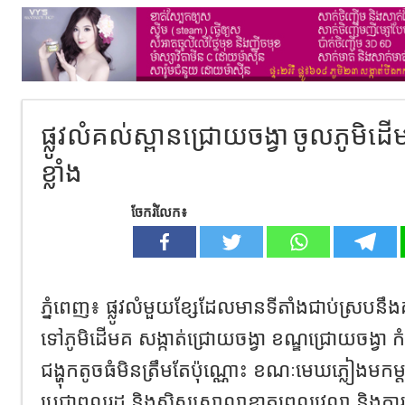
ផ្លូវលំគល់ស្ពានជ្រោយចង្វា ចូលភូមិដើ
ខ្លាំង
ចែករំលែក៖
ភ្នំពេញ​៖​ ផ្លូវលំមួយខ្សែដែលមានទីតាំងជាប់ស្របនឹ
ទៅភូមិដើមគ​ សង្កាត់ជ្រោយចង្វា​ ខណ្ឌជ្រោយចង្វា​ កំ
ជង្ហុកតូចធំមិនត្រឹមតែប៉ុណ្ណោះ ខណៈមេឃភ្លៀងមក
ប្រជាពលរដ្ឋ និងសិស្សសាលាខាតពេលវេលា និងការសិ