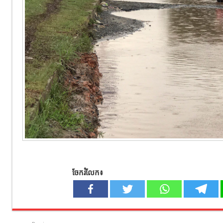
ចែករំលែក៖