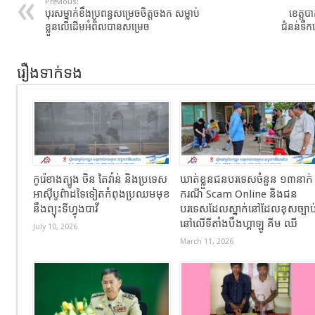
Previous:
បុរសម្នាក់ខឹងប្រពន្ធសម្រេចចិត្តចងក សម្លាប់
ខេត្តប
ខ្លួនលើដើមអំពិលបានសម្រេច
ជំនន់ទឹក
រឿងទាក់ទង
កូរ៉េខាងត្បូង ចិន តៃវ៉ាន់ និងប្រទេស
ឃាត់ខ្លួនជនបរទេសចំនួន ១៣នាក់
អាស៊ីបូព៌ាដទៃទៀតកំពុងប្រឈមមុខ
ករណី Scam Online និងជន
នឹងព្យុះទីហ្វុងបាវី
បរទេសដែលស្នាក់នៅដែលខុសច្បាប
នៅលើទីតាំងបឹងហ្គាឡូ គីម ឈី
July 10, 2026
March 11, 2026