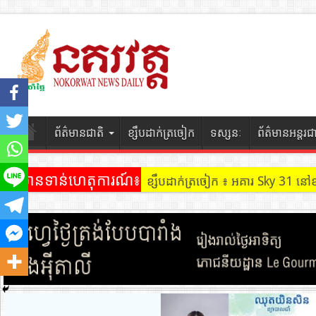
ព័ត៌មានជាតិ
ខ្សឹបដាក់ត្រចៀក
ទស្សនៈ
ព័ត៌មានអន្តរជ
ព័ត៌មានទាន់ហេតុការណ៍៖
ខ្សឹបដាក់ត្រចៀក ៖ អគារ Sky 31 នៅ