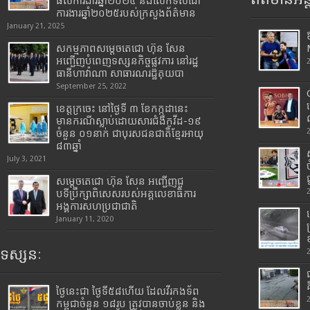
ផលការងារឆ្នាំ២០២៤ និងលើកទិសដៅ
ការងារឆ្នាំ២០២៥របស់​ក្រសួង​ព័ត៌មាន​
January 21, 2025
សកម្មភាពសម្តេចតេជោ ហ៊ុន សែន
អញ្ជើញបំពេញទស្សនកិច្ចផ្លូវការ នៅរដ្ឋ
ធានីហាវ៉ាណា សាធារណរដ្ឋគុយបា
September 25, 2022
ខេត្តក្រចេះ នៅថ្ងៃទី ៣ ខែកក្កដានេះ
មានករណីស្លាប់ដោយសារជំងឺកូវីដ-១៩
ចំនួន ០១នាក់ ជាបុរសជនជាតិខ្មែរអាយុ
៨៣ឆ្នាំ
July 3, 2021
សម្តេចតេជោ ហ៊ុន សែន អញ្ជើញជួ
បទីប្រឹក្សាពិសេសរបស់អគ្គលេខាធិការ
អង្គការសហប្រជាជាតិ
January 11, 2020
ទស្សនៈ
ថ្ងៃនេះជា ថ្ងៃទី៥៨ហើយ ដែលវីរកងទ័ព
កម្ពុជាចំនួន ១៨រូប ត្រូវបានចាប់ខ្លួន និង