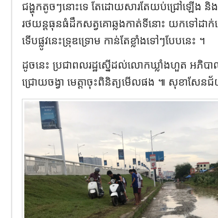
ជង្ហុកតូចៗនោះទេ តែដោយសារតែយប់ជ្រៅឡើង និងទ
រថយន្តធុនធំដឹកសត្វគោឆ្លងកាត់ទីនោះ យកទៅដាក
ទើបផ្លូវនេះទ្រុឌទ្រោម កាន់តែខ្លាំងទៅៗបែបនេះ ។
ដូចនេះ ប្រជាពលរដ្ឋស្នើដល់លោកឃ្លាំងហួត​ អភ
ជ្រោយចង្វា មេត្តាចុះពិនិត្យមើលផង ៕ សុខាសែនជ