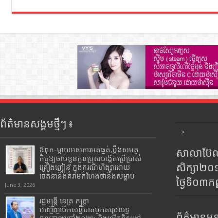
ព័ត៌មានសង្គមថ្មីៗ ៖
>
ឪពុក-ម្ដាយអស់ការអត់ធ្មត់,ប្ដឹងសមត្ថ
សាលាប៊ែលធ
កិច្ចឱ្យចាប់ខ្លួនកូនប្រុសបង្កើតប្រើប្រាស់
សិក្សា២
គ្រឿងញៀន ក្នុងករណីហិង្សាដោយ
ចេតនានិងគំរាមកំហែងថានឹងសម្លាប់
ថ្ងៃទី០៣ក
June 3, 2026
រដ្ឋមន្រ្តី​ នេត្រ​ ភក្ត្រា​
អញ្ជើញបើកសន្និបាតបូកសរុបលទ្ធ
ព័ត៌មានអន្