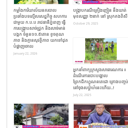
កម្លាំងការិយាល័យនគរបាល
បង្ក្រាបករណីគ្រឿងញៀន នឹងឃាត់
ប្រឆាំងបទល្មើសសេដ្ឋកិច្ច សហការ
មុខសញ្ញា ២នាក់ នៅ ស្រុកគងពិស
ជាមួយ ក.ប.ប រាជធានីភ្នំពេញ ធ្វើ
October 29, 2025
ការបង្ក្រាបសាច់ជ្រូក និងសាច់មាន់
បង្កក ចំនួន១១.៥តោន ខូចគុណ
ភាព និងគ្មានសុវត្ថិភាព យកទៅដុត
បំផ្លាញចោល
January 22, 2026
អ្នកនាំពាក្យក្រសួងសាធារណការ ៖
ដំណើរការបោះបង្គោល
ព្រែកជីកហ្វូណនតេជោ គ្រោងបញ្ចប
នៅចុងសប្តាហ៍នេះហើយ..!
July 22, 2025