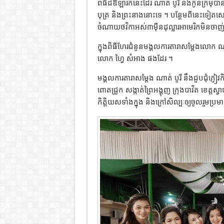
ពិធីដ៏ឱឡារិកនេះដែរ ណាត់ បូរី និងកូនក្រមុំ
បុត្រ និងព្រះនាងនោះទេ ។ បន្ថែមពីនេះទៀតស
ចំណាយថវិកាអស់៣ម៉ឺនដុល្លារអាមេរិកមិនចាញ
ក្នុងពិធីហែរជំនូនមង្គលការតារាសម្ដែងលោក ណ
លោក ហ្វៃ សំអាង ផងដែរ ។
មង្គលការតារាសម្ដែង ណាត់ បូរី នឹងជួបជុំភ្ញៀវ
ពោតជ្រូក សង្កាត់ព្រៃអង្គុញ ក្រុងបាវិត ខេត្
កិត្តិយសទាំងក្នុង និងក្រៅសិល្បៈឲ្យចូលរួមប