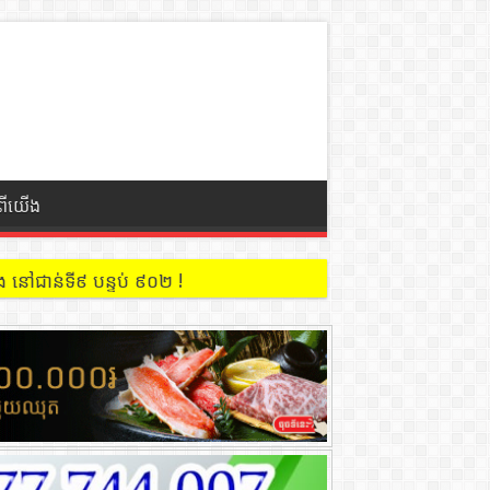
ំពីយើង
 នៅជាន់ទី៩ បន្ទប់ ៩០២ !