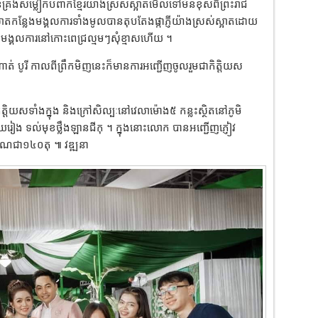
បានគ្រងសម្លៀកបំពាក់ខ្មែរយ៉ាងស្រស់ស្អាតមើលទៅមិនខុសពីព្រះរាជ
ោតកន្លែងមង្គលការទាំងមូលបានតុបតែងផ្កាភ្ញីយ៉ាងស្រស់ស្អាតដោយ
់មង្គលការនៅកោះពេជ្រល្មមៗសុំខ្មាសហើយ ។
ាត់ បូរី កាលពីព្រឹកមិញនេះក៏មានការអញ្ជើញចូលរួមជាកិត្តិយស
កិត្តិយសទាំងក្នុង និងក្រៅសិល្បៈនៅវេលាម៉ោង៥ កន្លះស្ថិតនៅភូមិ
តស្វាយរៀង ទល់មុខថ្លឹងឡានជីកុ ។ ក្នុងនោះលោក បានអញ្ជើញភ្ញៀវ
្រមាណជា១៤០តុ ៕ វឌ្ឍនា