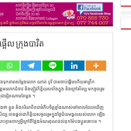
្អើល ក្រុងបាវិត
្រោងទុកតារាសម្ដែងលោក ណាត់ បូរី បានចាប់ផ្ដើមហើយនាព្រឹក
ត្ដមលោកជំទាវ និងភ្ញៀវកិត្តិយសទាំងក្នុង និងក្រៅសិល្បៈមកចូលរួម
កម្ពុជាវៀតណាមតែម្ដង ។
្យដឹងថា ខ្លួន និងភរិយាពិតជារំភើបចិត្តខ្លាំងណាស់នៅពេលដែលឃើញ
ល្បៈបានផ្ដល់ជាកិត្តិយសចូលរួមក្នុងថ្ងៃជ័យមង្គលរបស់លោក ឡើង
ះគ្មានពាក្យអ្វីក្រៅពីថ្លែងអំណរគុណដល់ពុកម៉ែបងប្អូននោះទេ ។