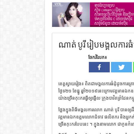
ណាត់ បូរី រៀបមង្គលការធំផ
ចែករំលែក៖
ខេត្តស្វាយរៀង៖ ពិតជាមង្គលការធំដុំដូចការគ
ថ្ងៃទ២១ ខែធ្នូ ឆ្នាំ២០១៩នេះក្រោមវត្តមានឯកឧ
យ៉ាងច្រើនកុះករធ្វើឲ្យផ្អើល ក្រុងបាវិតព្រំដែន
ថ្លែងក្នុងពិធីមង្គលការលោក ណាត់ បូរី បានឲ
វត្តមានឯកឧត្ដមលោកជំទាវ ផលិតករ និងអ្នកសិ
ច្រើនកុះករបែបនេះ ។ ក្នុងនាមលោក ជាកូនកំលោ