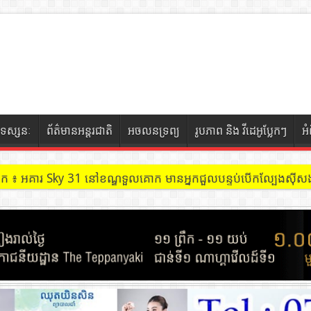
ទស្សនៈ
ព័ត៌មានអន្តរជាតិ
អចលនទ្រព្យ
រូបភាព និង វីដេអូប្លែកៗ
អ
ចៀក ៖ អគារ Sky 31 នៅខណ្ឌទួលគោក មានអ្នកជួលបន្ទប់បើកល្បែងសុីសង