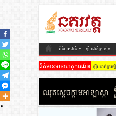
ព័ត៌មានជាតិ
ខ្សឹបដាក់ត្រចៀក
ព័ត៌មានទាន់ហេតុការណ៍៖
ខ្សឹបដាក់ត្រ