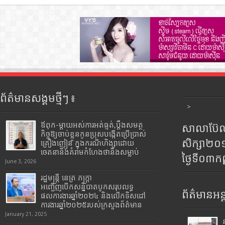
ព័ត៌មានសង្គមថ្មីៗ ៖
>
ឪពុក-ម្ដាយអស់ការអត់ធ្មត់,ប្ដឹងសមត្ថ
សាលាប៊ែលធ
កិច្ចឱ្យចាប់ខ្លួនកូនប្រុសបង្កើតប្រើប្រាស់
សិក្សា២
គ្រឿងញៀន ក្នុងករណីហិង្សាដោយ
ចេតនានិងគំរាមកំហែងថានឹងសម្លាប់
ថ្ងៃទី០៣ក
June 3, 2026
រដ្ឋមន្រ្តី​ នេត្រ​ ភក្ត្រា​
អញ្ជើញបើកសន្និបាតបូកសរុបលទ្ធ
ព័ត៌មានអន្
ផលការងារឆ្នាំ២០២៤ និងលើកទិសដៅ
ការងារឆ្នាំ២០២៥របស់​ក្រសួង​ព័ត៌មាន​
January 21, 2025