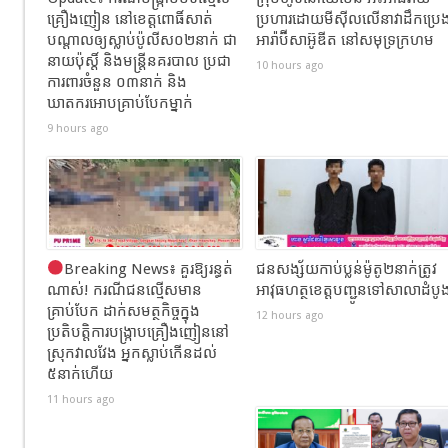
គ្រឿងញៀន នៅខេត្តពោធិ៍សាត់
ប្រហារដោយមីស៊ីលលើនាវាដឹកប្រេ
បណ្តាលឲ្យស្លាប់ប៉ូលីស០២នាក់ ជា
អារ៉ាប៊ីសាអ៊ូឌីត នៅសមុទ្រក្រហម
នាយប៉ុស្តិ៍ និងមន្រ្តីនគរបាល ប្រជា
10 hours ago
ការពារចំនួន ០៣នាក់ និង
ឃាតករអោបគ្រាប់បែកម្នាក់
9 hours ago
Breaking News៖ គួរឱ្យរន្ធត់
ជនសង្ស័យកាប់ប្លន់ម៉ូតូ២នាក់ត្រូវ
ណាស់! ករណីជនល្មើសមាន
អាវុធហត្ថខេត្តបញ្ជូនទៅសាលាដំបូ
គ្រាប់បែក ដាក់សមត្ថកិច្ចក្នុង
12 hours ago
ប្រតិបត្តិការបង្ក្រាបគ្រឿងញៀននៅ
ស្រុកវាលវែង អ្នកស្លាប់កើនដល់
៥នាក់ហើយ
11 hours ago