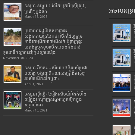
ទស្សនៈសង្គម ៖ រំលឹក! ក្របីៗស៊ីស្រូវ ,
អចលនទ្រព
ក្រពើៗក្នុងទឹក
March 16, 2025
ប្រជាពលរដ្ឋ រិះគន់អាជ្ញាធរ
សង្កាត់គយត្របែកថា បើកដៃឲ្យក្រុម
អាជីវកម្មដឹកអាចម៍ដីលក់ បំផ្លាញផ្លូវ
បេតុងស្រុតខូចរបើកបេតុងនិងដាច់
ទុយោទឹកស្អាតនៅក្រុងស្វាយរៀង
November 30, 2024
ទស្សនៈវិភាគ៖ «ឥរិយាបថថ្មីរបស់ប្រជា
ពលរដ្ឋ បង្ហាញពីគុណសម្បត្តិដ៏អស្ចារ្យ
របស់មេដឹកនាំកម្ពុជា»
April 1, 2021
ទស្សនល្ងីល្ងើ÷៤រឿងសើចយំនិងកំហឹង
ល្បីក្នុងបណ្តាញសង្គមហ្វេសប៊ុកក្នុង
សប្តាហ៍នេះ
March 16, 2021