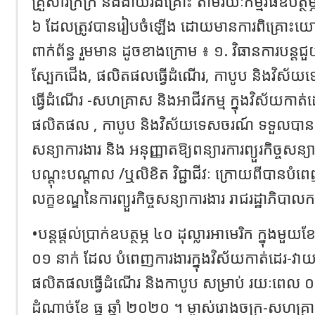
គ្រួសារក្រីក្រ និងងាយរងគ្រោះ តាមរយៈកម្មវិធីឧបត្ថម្ភ
៦ ដែលត្រូវបានរៀបចំឡើង ដោយមានការពិគ្រោះយោ
ពាក់ព័ន្ធ រួមមាន ដូចខាងក្រោម ៖ ១. វិធានការបន្
ស្បែកជើង, ផលិតផលធ្វើដំណើរ, កាបូប និងវិស័យទ
ធ្វើដំណើរ -សហគ្រាស និងអាជីវកម្ម ក្នុងវិស័យកាត
ផលិតផល , កាបូប និងវិស័យទេសចរណ៍ ទទួលបានលិខិត
សន្យាការងារ និង អនុញ្ញាតឱ្យពន្យារការព្យួរកិច្ចសន្
បណ្តុះបណ្តាល /ឬលិខិត វិជ្ជាជីវៈ ក្រោយពីបានបំព
លក្ខខណ្ឌនៃការព្យួរកិច្ចសន្យាការងារ រាជរដ្ឋាភិបាលក
•បន្តផ្តល់ប្រាក់ឧបត្ថម្ភ ៤០ ដុល្លារអាមេរិក ក្នុងមួ
០១ នាក់ ដែល បំពេញការងារក្នុងវិស័យកាត់ដេរ-វា
ផលិតផលធ្វើដំណើរ និងកាបូប សម្រាប់ រយៈពេល 
ដំណាច់ខែ ធ្នូ ឆ្នាំ ២០២០ ។ ម្ចាស់រោងចក្រ-សហគ្រាស