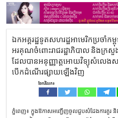
ឯកអគ្គរដ្ឋទូតសហរដ្ឋអាមេរិកប្រចាំកម្
អរគុណចំពោះរាជរដ្ឋាភិបាល និងក្រសួងព
ដែលបានអនុញ្ញាត្តអោយវិទ្យុសំលេងសហ
បើកដំណើរផ្សាយឡើងវិញ
ចែករំលែក៖
ភ្នំពេញ៖ ក្នុងឱកាសអញ្ជើញចូលជួបសំដែងការគួរ និ