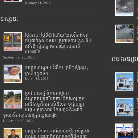
January 11, 2020
ទស្សនៈ
ថ្ងៃនេះជា ថ្ងៃទី៥៨ហើយ ដែលវីរកងទ័ព
កម្ពុជាចំនួន ១៨រូប ត្រូវបានចាប់ខ្លួន និង
ដាក់ឱ្យស្ថិតក្រោមការឃុំគ្រងរបស់
យោធាថៃ
អចលនទ្រព
September 25, 2025
ទស្សនៈសង្គម ៖ រំលឹក! ក្របីៗស៊ីស្រូវ ,
ក្រពើៗក្នុងទឹក
March 16, 2025
ប្រជាពលរដ្ឋ រិះគន់អាជ្ញាធរ
សង្កាត់គយត្របែកថា បើកដៃឲ្យក្រុម
អាជីវកម្មដឹកអាចម៍ដីលក់ បំផ្លាញផ្លូវ
បេតុងស្រុតខូចរបើកបេតុងនិងដាច់
ទុយោទឹកស្អាតនៅក្រុងស្វាយរៀង
November 30, 2024
ទស្សនៈវិភាគ៖ «ឥរិយាបថថ្មីរបស់ប្រជា
ពលរដ្ឋ បង្ហាញពីគុណសម្បត្តិដ៏អស្ចារ្យ