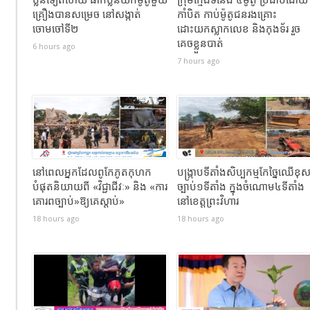
គ្រឿងបានសម្រេច នៅសង្កាត់
កាំបិត កាប់ម៉ូតូជនរងគ្រោះ
ចោមចៅទី២
ដោះយកស្លាកលេខ និងកុងទ័រ រួច
គេចខ្លួនបាត់
6 hours ago
7 hours ago
នៅពេលអ្នកដែលពូកែភូតកុហក
បង្រ្កាបទីតាំងសិប្បកម្មកែច្នៃឈើខុ
បំផុតនិយាយពី «វិជ្ជាជីវៈ» និង «ការ
ច្បាប់១ទីតាំង ក្នុងចំណោម៤ទីតាំង
គោរពច្បាប់»ឱ្យគេស្តាប់»
នៅខេត្តព្រះវិហារ
18 hours ago
18 hours ago