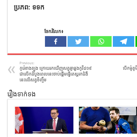
ប្រភព: ទទក
ចែករំលែក៖
Previous:
កូរ៉េខាងត្បូង​ ក្រោយរកឃើញសត្វឆ្មាឆ្លងកូវីដ១៩​
បើកម៉ូតូម
ជាលើកដំបូង​ពេលនេះចាប់ផ្ដើមធ្វើតេស្ដរកជំងឺ
នេះលើសត្វចិញ្ចឹម
រឿងទាក់ទង