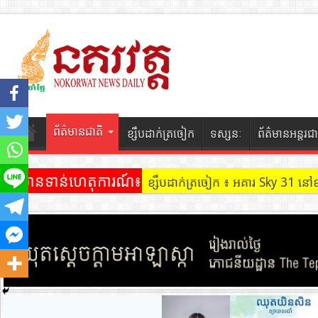
ព័ត៌មានជាតិ
ខ្សឹបដាក់ត្រចៀក
ទស្សនៈ
ព័ត៌មានអន្តរជា
ព័ត៌មានទាន់ហេតុការណ៍៖
ខ្សឹបដាក់ត្រចៀក ៖ អគារ Sky 31 នៅ
ខ្សឹបដាក់ត្រចៀក ៖ ដល់ករ ! ឈ្មួញដ