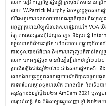
លោក ខៀវ កាញារីទ្ធ រដ្ឋមន្រ្តី ក្រសួងព័ត៌មាន នៅព្រឹក
លោក W.Patrick Murphy ឯកអគ្គរដ្ឋទូតសហរដ្ឋអាម
សំដែងនូវការអរគុណចំពោះរាជរដ្ឋាភិបាល និងក្រសួង
អនុញ្ញាត្តអោយវិទ្យុសំលេងសហរដ្ឋអាមេរិក VOA
វិទ្យុ តាមរយ:ទូរសព្ទ័ដៃស្មាត ហ្វូន និងប្រពន្ធ័ I
ទទួលបានព័ត៌មានច្រើន ហើយជាការ បង្ហាញពីការលើកកម
ការទទួលបានព័ត៌មាន និងការបញ្ចេញមតិកាន់តែល្អប្
លោក ឯកអគ្គរដ្ឋទូត មានជំនឿជឿជាក់ថាឆ្នាំ២០២១ នេ
ប្រសើរឡើងជាងឆ្នាំ២០២០ រវាងសហរដ្ឋអាមេរិក និងក
លោកឯកអគ្គរដ្ឋទូតសហរដ្ឋអាមេរិកក៏បានជម្រាបជូន ល
ការងារដែលស្ថានទូតអាមេរិក បានផលិត និងទេីបបាន
អនុវត្តការងារឆ្នាំថ្មី២០២១ AmCam 2021 ឬកម្ព
ការប្រគំតន្ត្រី និង ពិធីសម្ពោធរូបសញ្ញា ឆ្នាំ ២០២១