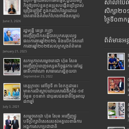
ឪពុក-ម្ដាយអស់ការអត់ធ្មត់,ប្ដឹងសមត្ថ
សាលាប៊ែលធ
កិច្ចឱ្យចាប់ខ្លួនកូនប្រុសបង្កើតប្រើប្រាស់
សិក្សា២
គ្រឿងញៀន ក្នុងករណីហិង្សាដោយ
ចេតនានិងគំរាមកំហែងថានឹងសម្លាប់
ថ្ងៃទី០៣ក
June 3, 2026
រដ្ឋមន្រ្តី​ នេត្រ​ ភក្ត្រា​
អញ្ជើញបើកសន្និបាតបូកសរុបលទ្ធ
ព័ត៌មានអន្
ផលការងារឆ្នាំ២០២៤ និងលើកទិសដៅ
ការងារឆ្នាំ២០២៥របស់​ក្រសួង​ព័ត៌មាន​
January 21, 2025
សកម្មភាពសម្តេចតេជោ ហ៊ុន សែន
អញ្ជើញបំពេញទស្សនកិច្ចផ្លូវការ នៅរដ្ឋ
ធានីហាវ៉ាណា សាធារណរដ្ឋគុយបា
September 25, 2022
ខេត្តក្រចេះ នៅថ្ងៃទី ៣ ខែកក្កដានេះ
មានករណីស្លាប់ដោយសារជំងឺកូវីដ-១៩
ចំនួន ០១នាក់ ជាបុរសជនជាតិខ្មែរអាយុ
៨៣ឆ្នាំ
July 3, 2021
សម្តេចតេជោ ហ៊ុន សែន អញ្ជើញជួ
បទីប្រឹក្សាពិសេសរបស់អគ្គលេខាធិការ
អង្គការសហប្រជាជាតិ