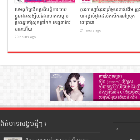
សមត្ថកិច្ចបើកប្រតិបត្តិការ ចាប់
កូនកាហ្វេចំនួនប្រាំមួយពាន់ដើម ត្រូ
ខ្លួនជនសង្ស័យដែលចាក់សម្លាប់
បានផ្តល់ជូនដល់កសិករនៅស្រុក
ប្រពន្ធនៅស្រុកត្រាំកក់ ខេត្តតាកែវ
ពេជ្រាដា
បានហេីយ
21 hours ago
20 hours ago
ព័ត៌មានសង្គមថ្មីៗ ៖
>