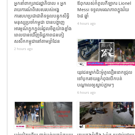
អ្នកនាំពាក្យរាជរដ្ឋាភិបាល ៖ អ្នក
ឪពុករបស់កំពូលកីឡាករ Lionel
រាយការណ៍ពិសេសរបស់អង្គ
Messi ទទួលមរណភាពក្នុងវ័យ
ការសហប្រជាជាតិទទួលបន្ទុកសិទ្ធិ
៦៨ ឆ្នាំ
មនុស្សប្រចាំកម្ពុជា បានបង្ហាញ
4 hours ago
អារម្មណ៍ក្តុកក្តួលរំជួលចិត្តយ៉ាងខ្លាំង
ពេលបានឃើញទិដ្ឋភាពជនភៀ
សសឹកកម្ពុជានៅតាមព្រំដែន
2 hours ago
យុវជនម្នាក់ជិះម៉ូតូលឿនពេកជ្រុល
ទៅបុករថយន្តកំពុងបើកបត់
បណ្តាលឲ្យស្លាប់ភ្លាមៗ
6 hours ago
ប្លន់ទៀតហើយ ធាក់ប្លន់យកម៉ូតូមួយ
ក្រុមក្មេងទំនើង ៤ម៉ូតូ ប្រដាប់ដោយ