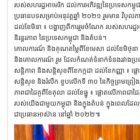
របស់សហរដ្ឋអាមេរិក ដល់ការអភិវឌ្ឍនៃប្រទេសកម្ពុ
ប្រធានបទសម្រាប់អនុវត្តឆ្នាំ ២០២១ រួមមាន វិបុលភ
ដល់ខែមិនា ៖ បង្ហាញពីការរួមចំណែក របស់សហរដ្ឋអ
និរន្តរភាព នៃប្រទេសកម្ពុជា និងតំបន់។
គោលការណ៍ និងគុណតម្លៃពីខែមេសា ដល់ខែមិថុនា ៖
និងគោលការណ៍ រួម ដែលកំណត់ទំនាក់ទំនងរវាងប្រ
សន្តិភាព និងសន្តិសុខពីខែកក្កដា ដល់ខែកញ្ញា ៖ ផ្
សន្តិសុខ និងរំលឹក ខួបលើកទី ៣០ នៃកិច្ចព្រមព្រៀងស
ភាពជាដៃគូពីខែតុលា ដល់ខែធ្នូ ៖ ផ្តោតលើភាពជាដៃគូ
របស់យើងជាមួយកម្ពុជា និងក្នុងតំបន់ ក្នុងពេលដែលក
ជាប្រធានអាស៊ាន នៅឆ្នាំ ២០២២៕