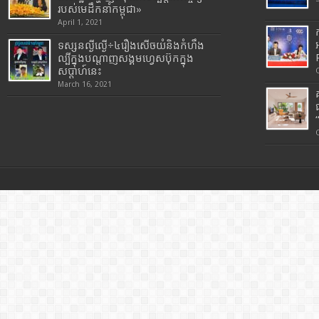
របស់មេដឹកនាំកម្ពុជា»
April 1, 2021
ទស្សនល្ងីល្ងើ÷៤រឿងសើចយំនិងកំហឹង
ល្បីក្នុងបណ្តាញសង្គមហ្វេសប៊ុកក្នុង
សប្តាហ៍នេះ
March 16, 2021