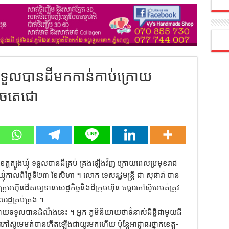
់ទទួលបានដីមកកាន់កាប់ក្រោយ
េចតេជោ
់ ខេត្តត្បូងឃ្មុំ ទទួលបានដីគ្រប់ គ្រងឡើងវិញ ក្រោយពេលប្រមុខរាជ
ងឃ្មុំកាលពីថ្ងៃទី២៣ ខែសីហា ។ លោក ទេសរដ្ឋមន្រ្តី ជា សុផារ៉ា បាន
ហ៊ុនដីសម្បទានសេដ្ឋកិច្ចនិងដីក្រុមហ៊ុន ចម្ការកៅស៊ូមេមត់ត្រូវ
រដ្ឋគ្រប់គ្រង ។
្រោយទទួលបានដំណឹងនេះ ។ អ្នក ភូមិនិយាយថាទំនាស់ដីធ្លីជាមួយដី
ការកៅស៊ូមេមត់បានកើតឡើងជាយូរមកហើយ ប៉ុន្តែអាជ្ញាធរថ្នាក់ខេត្ត-