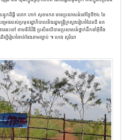
លបន្ទុកដីធ្លី លោក ហាក់ សុខមករា មានប្រសាសន៍នៅថ្ងៃទី២៤ ខែ
សម្រេចរបស់ប្រមុខរដ្ឋាភិបាលនិងរដ្ឋមន្ត្រីក្រសួងរៀបចំដែនដី នគ
រនេះទៅ តាមនីតិវិធី ប្រសិនបើបានប្រសាសន៍ថ្នាក់ដឹកនាំអ៊ីចឹង
ដើម្បីរៀបចំចាត់ចែងតាមច្បាប់ ៕ ហេង សូរិយា