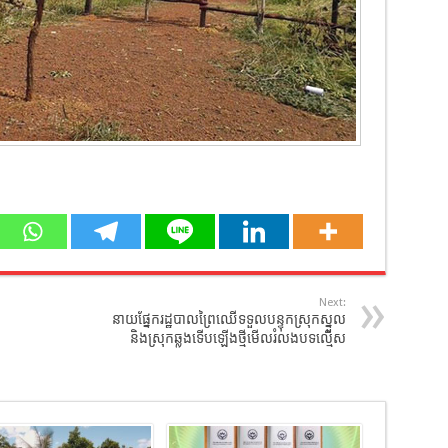
Next:
នាយផ្នែករដ្ឋបាលព្រៃឈើទទួលបន្ទុកស្រុកស្នួល
និងស្រុកឆ្លូងទើបឡើងថ្មីមើលរំលងបទល្មើស