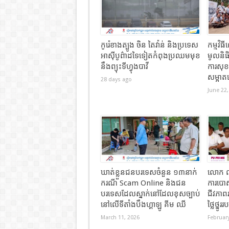
កូរ៉េខាងត្បូង ចិន តៃវ៉ាន់ និងប្រទេស
កម្មវិ
អាស៊ីបូព៌ាដទៃទៀតកំពុងប្រឈមមុខ
មូលនិធិ
នឹងព្យុះទីហ្វុងបាវី
ការសុ
សម្អាត
28 days ago
June 22,
ឃាត់ខ្លួនជនបរទេសចំនួន ១៣នាក់
លោក លី
ករណី Scam Online និងជន
ការបោស
បរទេសដែលស្នាក់នៅដែលខុសច្បាប់
ជីវភាព
នៅលើទីតាំងបឹងហ្គាឡូ គីម ឈី
ថ្លៃថ្នូ
March 11, 2026
February