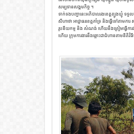
សម្បទានសង្គមកិច្ច ។
ទាក់ទងបញ្ហានេះអភិបាលរងខេត្តត្បូងឃ្មុំ ទទួ
សីហាថា អាជ្ញាធរខេត្តគាំទ្រ និងធ្វើទៅតាមការ 
រូបនីយកម្ម និង សំណង់ ហើយនឹងត្រៀមធ្វើការងា
ហើយ ក្រុមការងារនឹងឆ្ពោះជាជំហានតាមនីតិវិធី