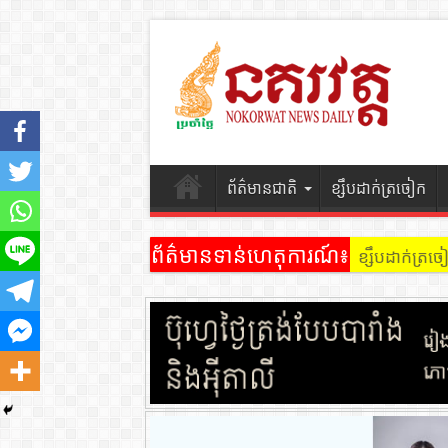
ព័ត៌មានជាតិ
ខ្សឹបដាក់ត្រចៀក
ព័ត៌មានទាន់ហេតុការណ៍៖
ខ្សឹបដាក់ត្រ