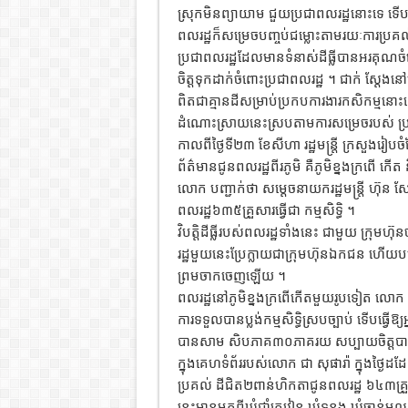
ស្រុកមិនព្យាយាម ជួយប្រជាពលរដ្ឋនោះទេ ទើ
ពលរដ្ឋក៏សម្រេចបញ្ចប់ជម្លោះតាមរយៈការប្រគល
ប្រជាពលរដ្ឋដែលមានទំនាស់ដីធ្លីបានអរគុណ
ចិត្តទុកដាក់ចំពោះប្រជាពលរដ្ឋ ។ ជាក់ ស្តែ
ពិតជាគ្មានដីសម្រាប់ប្រកបការងារកសិកម្មនោះឡ
ដំណោះស្រាយនេះស្របតាមការសម្រេចរបស់ ប្រម
កាលពីថ្ងៃទី២៣ ខែសីហា រដ្ឋមន្ត្រី ក្រសួងរ
ព័ត៌មានជូនពលរដ្ឋពីរភូមិ គឺភូមិខ្នងក្រពើ ក
លោក បញ្ជាក់ថា សម្តេចនាយករដ្ឋមន្ត្រី ហ៊ុន
ពលរដ្ឋ៦៣៥គ្រួសារធ្វើជា កម្មសិទ្ធិ ។
វិបត្តិដីធ្លីរបស់ពលរដ្ឋទាំងនេះ ជាមួយ ក្រុមហ៊
រដ្ឋមួយនេះប្រែក្លាយជាក្រុមហ៊ុនឯកជន ហើយបណ
ព្រមចាកចេញឡើយ ។
ពលរដ្ឋនៅភូមិខ្នងក្រពើកើតមួយរូបទៀត លោក ឃ
ការទទួលបានប្លង់កម្មសិទ្ធិស្របច្បាប់ ទើបធ្វើ
បានសាម សិបភាគ៣០ភាគរយ សប្បាយចិត្តបាន 
ក្នុងគេហទំព័ររបស់លោក ជា សុផារ៉ា ក្នុងថ្ងៃដ
ប្រគល់ ដីជិត២ពាន់ហិកតាជូនពលរដ្ឋ ៦៤៣គ្រួ
នេះមានមកពីឃុំជាំក្រវៀន ឃុំទន្លូង ឃុំចាន់មូល ឃ