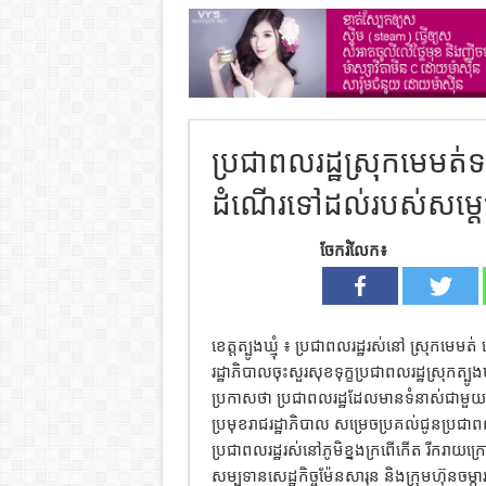
ប្រជាពលរដ្ឋស្រុកមេមត
ដំណើរទៅដល់របស់សម្ត
ចែករំលែក៖
ខេត្តត្បូងឃ្មុំ ៖ ប្រជាពលរដ្ឋរស់នៅ ស្រុកមេមត
រដ្ឋាភិបាលចុះសួរសុខទុក្ខប្រជាពលរដ្ឋស្រុកត្បូ
ប្រកាសថា ប្រជាពលរដ្ឋដែលមានទំនាស់ជាមួយក្រុម
ប្រមុខរាជរដ្ឋាភិបាល សម្រេចប្រគល់ជូនប្រជាពល
ប្រជាពលរដ្ឋរស់នៅភូមិខ្នងក្រពើកើត រីករាយក
សម្បទានសេដ្ឋកិច្ចម៉ែនសារុន និងក្រុមហ៊ុនចម្