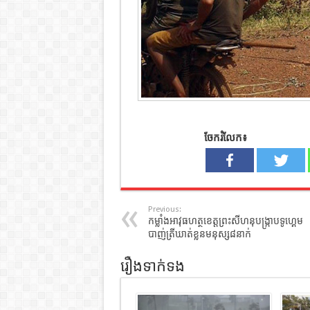
ចែករំលែក៖
Previous:
កម្លាំងអាវុធហត្ថខេត្តព្រះសីហនុបង្ក្រាបទូហ្គេម
បាញ់ត្រីឃាត់ខ្លួនមនុស្ស៨នាក់
រឿងទាក់ទង