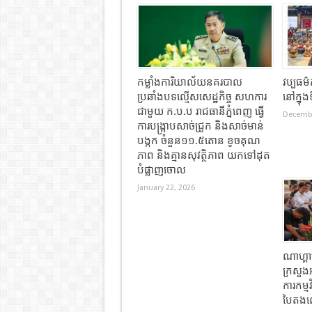
កម្លាំងការិយាល័យនគរបាល
វប្បធម៌
ប្រឆាំងបទល្មើសសេដ្ឋកិច្ច សហការ
នៅក្នុ
ជាមួយ ក.ប.ប រាជធានីភ្នំពេញ ធ្វើ
Decembe
ការបង្ក្រាបសាច់ជ្រូក និងសាច់មាន់
បង្កក ចំនួន១១.៥តោន ខូចគុណ
ភាព និងគ្មានសុវត្ថិភាព យកទៅដុត
បំផ្លាញចោល
January 22, 2026
ណាហ្គ
ក្រសួង
ការកម្ម
បៃតងលើ