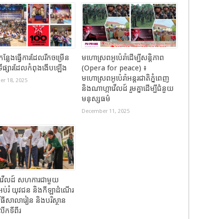
កន្លែងធ្វើការដែលរីកចម្រើន
មហោស្រពអូប៉េរ៉ាដើម្បីសន្តិភាព
ងទីផ្សារដែលកំពុងងើបឡើង
(Opera for peace) ៖
មហោស្រពអូប៉េរ៉ាអន្តរជាតិភ្នំពេញ
r 18, 2025
និងណាហ្កាវើលដ៍ រួមគ្នាដើម្បីជំនួយ
មនុស្សធម៌
December 11, 2025
ាវើលដ៍ សហការជាមួយ
អប់រំ យុវជន និងកីឡាដំណើរ
វិធីសាលារៀន និងបរិស្ថាន
កទីពីរ