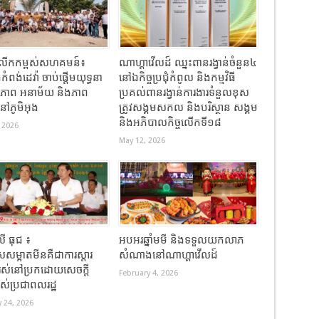
ធីលើកកម្ពស់សហគមន៍៖
ណាហ្គាវើលដ៍ ឈ្នះពានរង្វាន់ចំនួន៤
កំពង់ដេវ៉ា ចាប់ផ្តើមយុទ្ធនា
នៅឯកិច្ចប្រជុំកំពូល និងកម្មវិធី
ខភាព អនាម័យ និងភាព
ប្រគល់ពានរង្វាន់ការងារទំនួលខុស
នៅភូមិអុង
ត្រូវសង្គមសកល និងបរិស្ថាន សង្គម
និងអភិបាលកិច្ចលើកទី១៨
 2026
May 12, 2026
 ធុជ ៖
អបអរឆ្នាំមមី និងទទួលយកលាភ
សម្អាតមីនគឺជាការស្តារ
សំណាងនៅណាហ្គាវើលដ៍
រស់នៅប្រកដោយសេចក្តី
February 4, 2026
ររបស់ប្រជាពលរដ្ឋ
 24, 2026