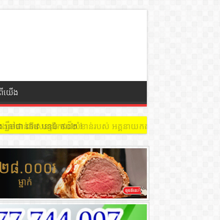
ំពីយើង
 នៅជាន់ទី៩ បន្ទប់ ៩០២ !