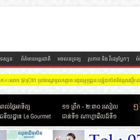
ទស្សនៈ
ព័ត៌មានអន្តរជាតិ
អចលនទ្រព្យ
រូបភាព និង វីដេអូប្លែកៗ
អ
ចៀក ៖ អគារ Sky 31 នៅខណ្ឌទួលគោក មានអ្នកជួលបន្ទប់បើកល្បែងសុីសង