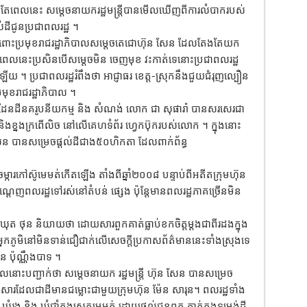
បតែពេលនេះ សម្តេចនាយករដ្ឋមន្រ្តីបានមើលឃើញពីការលំបាករបស់
់ដីជូនប្រជាពលរដ្ឋ ។
ចំពោះប្រមុខរាជរដ្ឋាភិបាលសម្តេចតេជោហ៊ុន សែន ដែលតែងតែយក
ងនៅពេលនេះប្រសិនបើសម្តេចមិន ចេញមុខ វះកាត់ទេនោះប្រជាពលរដ្ឋ
ើយ ។ ប្រជាពលរដ្ឋរំពឹងថា អាជ្ញាធរ ខេត្ត-ស្រុកនឹងជួយជំរុញល្បឿន
ុខរាជរដ្ឋាភិបាល ។
ៀបចំដែនដីនគរូបនីយកម្ម និង សំណង់ លោក ជា សុផារ៉ា បានសរសេរជា
ើត និងខ្នងក្រពើលិច នៅលើគេហទំព័រ ហ្វេកប៊ុករបស់លោក ។ ក្នុងនោះ
 សែន បានសម្រេចផ្ដល់ដីជាង៥០ហិកតា ដែលពាក់ព័ន្ធ
ុនចម្ការកៅស៊ូមេមត់កើតឡើង តាំងពីឆ្នាំ២០០៨ បន្ទាប់ពីអតីតក្រុមហ៊ុន
្ដេញពលរដ្ឋទៅរស់នៅតំបន់ ផ្សេង ប៉ុន្តែមានពលរដ្ឋភាគច្រើនមិន
ុត ថុន និយាយថា ដោយសារពួកគាត់ធ្លាប់ខកចិត្តម្ដងជាពីរដងក្នុង
ឱ្យអ្នកភូមិនៅមិនទាន់ជឿជាក់លើសេចក្ដីប្រកាសព័ត៌មាននេះទាំងស្រុងទេ
ប៉ុណ្ណឹងបាទ ។
ដែលនោះបញ្ជាក់ថា សម្តេចនាយក រដ្ឋមន្ត្រី ហ៊ុន សែន បានសម្រេច
សារដែលជាដីមានជម្លោះជាមួយក្រុមហ៊ុន ម៉ែន សារុន។ ពលរដ្ឋទាំង
ុំរូង និង ឃុំជាំក្នុងស្រុកមេមត់ ដោយផ្តល់ជូនពួក គាត់ក្នុងទម្រង់ដី