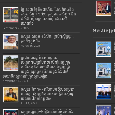
ថ្ងៃនេះជា ថ្ងៃទី៥៨ហើយ ដែលវីរកងទ័ព
កម្ពុជាចំនួន ១៨រូប ត្រូវបានចាប់ខ្លួន និង
ដាក់ឱ្យស្ថិតក្រោមការឃុំគ្រងរបស់
យោធាថៃ
September 25, 2025
អចលនទ្រព
ទស្សនៈសង្គម ៖ រំលឹក! ក្របីៗស៊ីស្រូវ ,
ក្រពើៗក្នុងទឹក
March 16, 2025
ប្រជាពលរដ្ឋ រិះគន់អាជ្ញាធរ
សង្កាត់គយត្របែកថា បើកដៃឲ្យក្រុម
អាជីវកម្មដឹកអាចម៍ដីលក់ បំផ្លាញផ្លូវ
បេតុងស្រុតខូចរបើកបេតុងនិងដាច់
ទុយោទឹកស្អាតនៅក្រុងស្វាយរៀង
November 30, 2024
ទស្សនៈវិភាគ៖ «ឥរិយាបថថ្មីរបស់ប្រជា
ពលរដ្ឋ បង្ហាញពីគុណសម្បត្តិដ៏អស្ចារ្យ
របស់មេដឹកនាំកម្ពុជា»
April 1, 2021
ទស្សនល្ងីល្ងើ÷៤រឿងសើចយំនិងកំហឹង