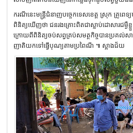
ករណីនេះមន្ត្រីជំនាញបច្ចេកទេសខេត្ត ស្រុក គ្រូពេទ្យឃុ
ពិនិត្យឃើញថា ជនរងគ្រោះពិតជាស្លាប់ដោសារជម្ងឺខ
ក្រោយពីពិនិត្យចប់សព្វគ្រប់សមត្ថកិច្ចបានប្រគ
ញាតិយកទៅធ្វើបុណ្យតាមប្រពៃណី ៕ ស្អាងជ័យ