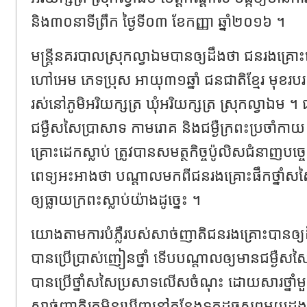
និង៣០នាទីព្រឹក ថ្ងៃទី០៣ ខែកញ្ញា ឆ្នាំ២០១៦ ។
មន្ត្រីនគរបាលស្រុកល្វាឯមបានឲ្យដឹងថា ជនរងគ្
ហៅអេម ភេទប្រុស អាយុ៣១ឆ្នាំ ជនជាតិខ្មែរ មុខរបរ មិ
រស់នៅភូមិអរិយក្សត្រ ឃុំអរិយក្សត្រ ស្រុកល្វាឯម 
ជម្ងឺសសៃប្រាសាទ កាមរោគ និងជម្ងឺក្រពះប្រចាំកា
គ្រោះដេកស្លាប់ ត្រូវបានសមត្ថកិច្ចប៉ូលិសជំនាញបច្ចេក
ពេទ្យអះអាងថា បណ្តាលមកពីជនរងគ្រោះផឹកថ្នាំស
ឲ្យធ្លាយក្រពះស្លាប់យ៉ាងដូច្នេះ ។
យោងតាមការបំភ្លឺរបស់សាច់ញាតិជនរងគ្រោះបានឲ្យ
បានប្រើប្រាស់ញៀនថ្នាំ ទើបបណ្តាលឲ្យមានជម្ងឺ
បានប្រើថ្នាំសសៃប្រសាទលើសចំណុះ ដោយសារថ្នាំមួ
សាច់ញាតិរកមិនឃើញនៅកន្លែងទុកដូចសព្វមួយដង