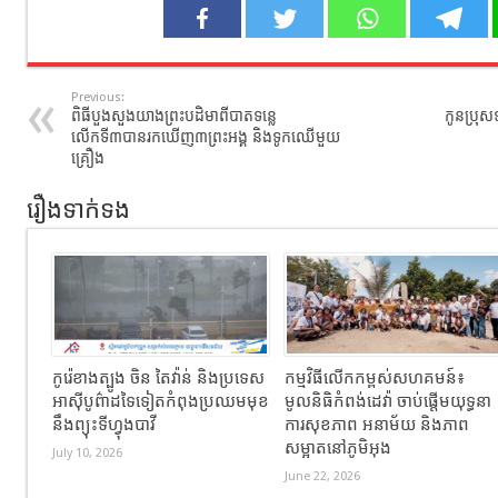
Previous:
ពិធីបួងសួងយាងព្រះបដិមាពីបាតទន្លេ
កូនប្រុ
លើកទី៣បានរកឃើញ៣ព្រះអង្គ និងទូកឈើមួយ
គ្រឿង
រឿងទាក់ទង
កូរ៉េខាងត្បូង ចិន តៃវ៉ាន់ និងប្រទេស
កម្មវិធីលើកកម្ពស់សហគមន៍៖
អាស៊ីបូព៌ាដទៃទៀតកំពុងប្រឈមមុខ
មូលនិធិកំពង់ដេវ៉ា ចាប់ផ្តើមយុទ្ធនា
នឹងព្យុះទីហ្វុងបាវី
ការសុខភាព អនាម័យ និងភាព
សម្អាតនៅភូមិអុង
July 10, 2026
June 22, 2026