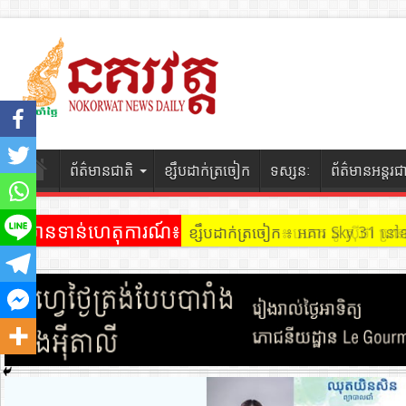
ព័ត៌មានជាតិ
ខ្សឹបដាក់ត្រចៀក
ទស្សនៈ
ព័ត៌មានអន្តរជ
ព័ត៌មានទាន់ហេតុការណ៍៖
ខ្សឹបដាក់ត្រចៀក ៖ អគារ Sky 31 នៅ