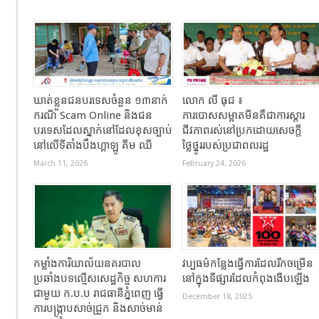
ឃាត់ខ្លួនជនបរទេសចំនួន ១៣នាក់
លោក លី ធុជ ៖
ករណី Scam Online និងជន
ការបោសសម្អាតមីនគឺជាការស្តារ
បរទេសដែលស្នាក់នៅដែលខុសច្បាប់
ជីវភាពរស់នៅប្រកដោយសេចក្តី
នៅលើទីតាំងបឹងហ្គាឡូ គីម ឈី
ថ្លៃថ្នូររបស់ប្រជាពលរដ្ឋ
March 11, 2026
February 24, 2026
កម្លាំងការិយាល័យនគរបាល
វប្បធម៌កន្លែងធ្វើការដែលរីកចម្រើន
ប្រឆាំងបទល្មើសសេដ្ឋកិច្ច សហការ
នៅក្នុងទីផ្សារដែលកំពុងងើបឡើង
ជាមួយ ក.ប.ប រាជធានីភ្នំពេញ ធ្វើ
December 18, 2025
ការបង្ក្រាបសាច់ជ្រូក និងសាច់មាន់