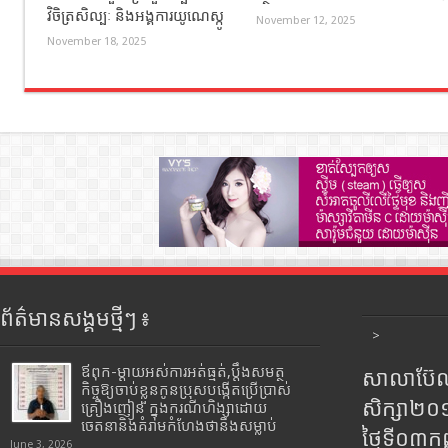
វិចិត្រសិល្បៈ និងអង្គការយូណេស្កូ
November 12, 2025
November 18, 2025
ព័ត៌មានសង្គមថ្មីៗ ៖
>
ឪពុក-ម្ដាយអស់ការអត់ធ្មត់,ប្ដឹងសមត្ថ
សាលាប៊ែលធ
កិច្ចឱ្យចាប់ខ្លួនកូនប្រុសបង្កើតប្រើប្រាស់
សិក្សា២
គ្រឿងញៀន ក្នុងករណីហិង្សាដោយ
ចេតនានិងគំរាមកំហែងថានឹងសម្លាប់
ថ្ងៃទី០៣ក
June 3, 2026