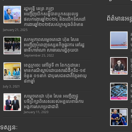
រដ្ឋមន្រ្តី​ នេត្រ​ ភក្ត្រា​
អញ្ជើញបើកសន្និបាតបូកសរុបលទ្ធ
ព័ត៌មានអន្
ផលការងារឆ្នាំ២០២៤ និងលើកទិសដៅ
ការងារឆ្នាំ២០២៥របស់​ក្រសួង​ព័ត៌មាន​
January 21, 2025
សកម្មភាពសម្តេចតេជោ ហ៊ុន សែន
អញ្ជើញបំពេញទស្សនកិច្ចផ្លូវការ នៅរដ្ឋ
ធានីហាវ៉ាណា សាធារណរដ្ឋគុយបា
September 25, 2022
ខេត្តក្រចេះ នៅថ្ងៃទី ៣ ខែកក្កដានេះ
មានករណីស្លាប់ដោយសារជំងឺកូវីដ-១៩
7
ចំនួន ០១នាក់ ជាបុរសជនជាតិខ្មែរអាយុ
៨៣ឆ្នាំ
July 3, 2021
សម្តេចតេជោ ហ៊ុន សែន អញ្ជើញជួ
បទីប្រឹក្សាពិសេសរបស់អគ្គលេខាធិការ
អង្គការសហប្រជាជាតិ
January 11, 2020
ទស្សនៈ