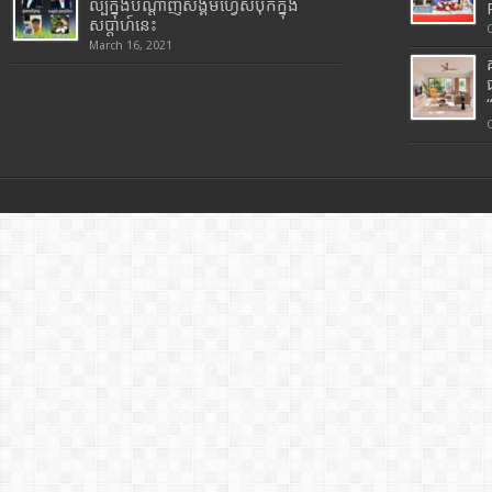
ល្បីក្នុងបណ្តាញសង្គមហ្វេសប៊ុកក្នុង
សប្តាហ៍នេះ
March 16, 2021