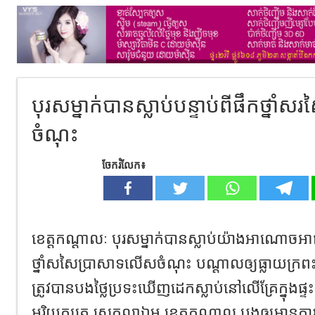
បុរសម្នាក់បានស្លាប់បន្ទាប់ពីផឹកថ្នា
ចំណុះ
ចែករំលែក៖
ខេត្តកណ្តាលៈ បុរសម្នាក់បានស្លាប់យ៉ាងអាណោចអាធ័
ថ្នាំសសៃប្រាសាទលើសចំណុះ បណ្តាលឲ្យធ្លាយក្
ត្រូវបានបងថ្លៃប្រទះឃើញដេកស្លាប់នៅលើគ្រែក្នុងផ្ទះ ស្
អរិយក្សត្រ ស្រុកល្វាឯម ខេត្តកណ្តាល បង្កឲ្យមានក