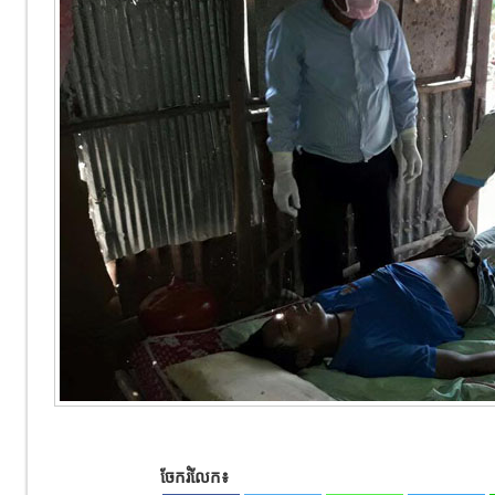
ចែករំលែក៖