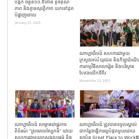
បង្កក ចំនួន១១.៥តោន ខូចគុណ
ភាព និងគ្មានសុវត្ថិភាព យកទៅដុត
បំផ្លាញចោល
January 22, 2026
ណាហ្គាវើលដ៍ សហការជាមួយ
ក្រសួងអប់រំ យុវជន និងកីឡាដំណើ
ការកម្មវិធីសាលារៀន និងបរិស្ថាន
បៃតងលើកទីពីរ
November 25, 2025
ណាហ្គាវើលដ៍ សម្ពោធជាផ្លូវការ
ណាហ្គាវើលដ៍ ត្រូវបានទទួលស្គាល់
ពិព័រណ៍ “ស្រមោលស្បែកធំ” ដោយ
ជាកន្លែងធ្វើការល្អបំផុតមួយដោយ
សហការជាមួយក្រសួងវប្បធម៌ និង
ស្ថាប័ន Great Place to Work