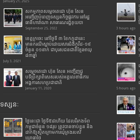
January 21, 2025
សកម្មភាពសម្តេចតេជោ ហ៊ុន សែន
អញ្ជើញបំពេញទស្សនកិច្ចផ្លូវការ នៅរដ្ឋ
ធានីហាវ៉ាណា សាធារណរដ្ឋគុយបា
September 25, 2022
3 hours ago
ខេត្តក្រចេះ នៅថ្ងៃទី ៣ ខែកក្កដានេះ
មានករណីស្លាប់ដោយសារជំងឺកូវីដ-១៩
ចំនួន ០១នាក់ ជាបុរសជនជាតិខ្មែរអាយុ
៨៣ឆ្នាំ
July 3, 2021
សម្តេចតេជោ ហ៊ុន សែន អញ្ជើញជួ
បទីប្រឹក្សាពិសេសរបស់អគ្គលេខាធិការ
អង្គការសហប្រជាជាតិ
January 11, 2020
5 hours ago
ទស្សនៈ
ថ្ងៃនេះជា ថ្ងៃទី៥៨ហើយ ដែលវីរកងទ័ព
កម្ពុជាចំនួន ១៨រូប ត្រូវបានចាប់ខ្លួន និង
ដាក់ឱ្យស្ថិតក្រោមការឃុំគ្រងរបស់
យោធាថៃ