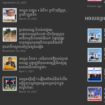
September 25, 2025
6 hours ago
ទស្សនៈសង្គម ៖ រំលឹក! ក្របីៗស៊ីស្រូវ ,
ក្រពើៗក្នុងទឹក
អចលនទ្រព
March 16, 2025
ប្រជាពលរដ្ឋ រិះគន់អាជ្ញាធរ
សង្កាត់គយត្របែកថា បើកដៃឲ្យក្រុម
អាជីវកម្មដឹកអាចម៍ដីលក់ បំផ្លាញផ្លូវ
បេតុងស្រុតខូចរបើកបេតុងនិងដាច់
ទុយោទឹកស្អាតនៅក្រុងស្វាយរៀង
November 30, 2024
ទស្សនៈវិភាគ៖ «ឥរិយាបថថ្មីរបស់ប្រជា
ពលរដ្ឋ បង្ហាញពីគុណសម្បត្តិដ៏អស្ចារ្យ
របស់មេដឹកនាំកម្ពុជា»
April 1, 2021
ទស្សនល្ងីល្ងើ÷៤រឿងសើចយំនិងកំហឹង
ល្បីក្នុងបណ្តាញសង្គមហ្វេសប៊ុកក្នុង
សប្តាហ៍នេះ
March 16, 2021