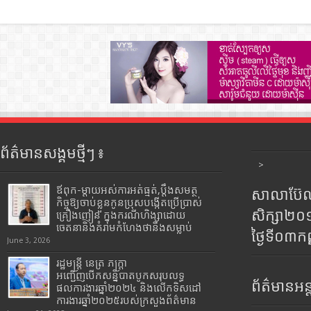
ព័ត៌មានសង្គមថ្មីៗ ៖
>
ឪពុក-ម្ដាយអស់ការអត់ធ្មត់,ប្ដឹងសមត្ថ
សាលាប៊ែលធ
កិច្ចឱ្យចាប់ខ្លួនកូនប្រុសបង្កើតប្រើប្រាស់
សិក្សា២
គ្រឿងញៀន ក្នុងករណីហិង្សាដោយ
ចេតនានិងគំរាមកំហែងថានឹងសម្លាប់
ថ្ងៃទី០៣ក
June 3, 2026
រដ្ឋមន្រ្តី​ នេត្រ​ ភក្ត្រា​
អញ្ជើញបើកសន្និបាតបូកសរុបលទ្ធ
ព័ត៌មានអន្
ផលការងារឆ្នាំ២០២៤ និងលើកទិសដៅ
ការងារឆ្នាំ២០២៥របស់​ក្រសួង​ព័ត៌មាន​