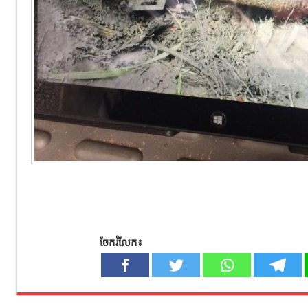
ចែករំលែក៖