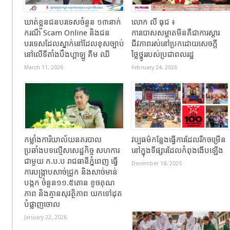
ឃាត់ខ្លួនជនបរទេសចំនួន ១៣នាក់
លោក លី ធុជ ៖
ករណី Scam Online និងជន
ការបោសសម្អាតមីនគឺជាការស្តារ
បរទេសដែលស្នាក់នៅដែលខុសច្បាប់
ជីវភាពរស់នៅប្រកដោយសេចក្តី
នៅលើទីតាំងបឹងហ្គាឡូ គីម ឈី
ថ្លៃថ្នូររបស់ប្រជាពលរដ្ឋ
March 11, 2026
February 24, 2026
កម្លាំងការិយាល័យនគរបាល
វប្បធម៌កន្លែងធ្វើការដែលរីកចម្រើន
ប្រឆាំងបទល្មើសសេដ្ឋកិច្ច សហការ
នៅក្នុងទីផ្សារដែលកំពុងងើបឡើង
ជាមួយ ក.ប.ប រាជធានីភ្នំពេញ ធ្វើ
December 18, 2025
ការបង្ក្រាបសាច់ជ្រូក និងសាច់មាន់
បង្កក ចំនួន១១.៥តោន ខូចគុណ
ភាព និងគ្មានសុវត្ថិភាព យកទៅដុត
បំផ្លាញចោល
January 22, 2026