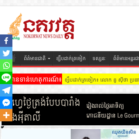
ព័ត៌មានជាតិ
ខ្សឹបដាក់ត្រចៀក
ទស្សនៈ
ព័ត៌មានអន្តរជ
ព័ត៌មានទាន់ហេតុការណ៍៖
ខ្សឹបដាក់ត្រចៀក ៖ អគារ Sky 31 នៅ