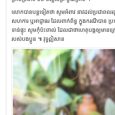
លោកបានបន្តទៀតថា សូមអំពាវ នាវដល់ប្រជាពលរដ្ឋ គ្
សហការ ឬអាជ្ញាធរ ដែលពាក់ព័ន្ធ ក្នុងករណីបាន ប្រ
ទាន់ផ្ទុះ សូមកុំប៉ះពាល់ ដែលជាថាហេតុបង្កឲ្យមានគ្រ
របស់បងប្អូន ៕ វុទ្ធឦសាន