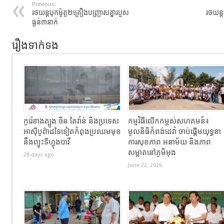
Previous:
រថយន្តបុកម៉ូតូ២គ្រឿងបញ្រាសគ្នារបួស
រថយន្
ធ្ងន់៣នាក់
រឿងទាក់ទង
កូរ៉េខាងត្បូង ចិន តៃវ៉ាន់ និងប្រទេស
កម្មវិធីលើកកម្ពស់សហគមន៍៖
អាស៊ីបូព៌ាដទៃទៀតកំពុងប្រឈមមុខ
មូលនិធិកំពង់ដេវ៉ា ចាប់ផ្តើមយុទ្ធនា
នឹងព្យុះទីហ្វុងបាវី
ការសុខភាព អនាម័យ និងភាព
សម្អាតនៅភូមិអុង
28 days ago
June 22, 2026