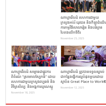
ណាហ្គាវើលដ៍ សហការជាមួយ
ក្រសួងអប់រំ យុវជន និងកីឡាដំណើ
ការកម្មវិធីសាលារៀន និងបរិស្ថាន
បៃតងលើកទីពីរ
November 25, 2025
ណាហ្គាវើលដ៍ សម្ពោធជាផ្លូវការ
ណាហ្គាវើលដ៍ ត្រូវបានទទួលស្គាល់
ពិព័រណ៍ “ស្រមោលស្បែកធំ” ដោយ
ជាកន្លែងធ្វើការល្អបំផុតមួយដោយ
សហការជាមួយក្រសួងវប្បធម៌ និង
ស្ថាប័ន Great Place to Work
វិចិត្រសិល្បៈ និងអង្គការយូណេស្កូ
November 12, 2025
November 18, 2025