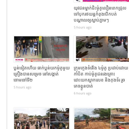
យុវជនម្នាក់ជិះម៉ូតូលឿនពេកជ្រុល
ទៅបុករថយន្តកំពុងបើកបត់
បណ្តាលឲ្យស្លាប់ភ្លាមៗ
5 hours ago
ប្លន់ទៀតហើយ ធាក់ប្លន់យកម៉ូតូមួយ
ក្រុមក្មេងទំនើង ៤ម៉ូតូ ប្រដាប់ដោយ
គ្រឿងបានសម្រេច នៅសង្កាត់
កាំបិត កាប់ម៉ូតូជនរងគ្រោះ
ចោមចៅទី២
ដោះយកស្លាកលេខ និងកុងទ័រ រួច
គេចខ្លួនបាត់
5 hours ago
6 hours ago