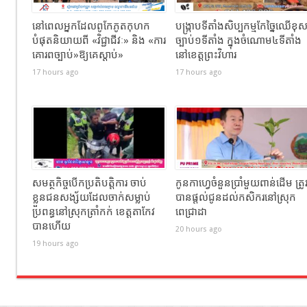
នៅពេលអ្នកដែលពូកែភូតកុហក
បង្រ្កាបទីតាំងសិប្បកម្មកែច្នៃឈើខុ
បំផុតនិយាយពី «វិជ្ជាជីវៈ» និង «ការ
ច្បាប់១ទីតាំង ក្នុងចំណោម៤ទីតាំង
គោរពច្បាប់»ឱ្យគេស្តាប់»
នៅខេត្តព្រះវិហារ
17 hours ago
17 hours ago
សមត្ថកិច្ចបើកប្រតិបត្តិការ ចាប់
កូនកាហ្វេចំនួនប្រាំមួយពាន់ដើម ត្រូ
ខ្លួនជនសង្ស័យដែលចាក់សម្លាប់
បានផ្តល់ជូនដល់កសិករនៅស្រុក
ប្រពន្ធនៅស្រុកត្រាំកក់ ខេត្តតាកែវ
ពេជ្រាដា
បានហេីយ
20 hours ago
19 hours ago