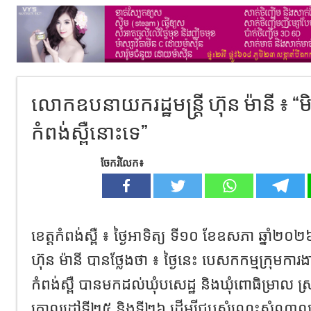
លោកឧបនាយករដ្ឋមន្ត្រី ហ៊ុន ម៉ានី 
កំពង់ស្ពឺនោះទេ”
ចែករំលែក៖
ខេត្តកំពង់ស្ពឺ ៖ ថ្ងៃអាទិត្យ ទី១០ ខែឧសភា ឆ្នាំ២
ហ៊ុន ម៉ានី បានថ្លែងថា ៖ ថ្ងៃនេះ បេសកកម្មក្រុមការងារ
កំពង់ស្ពឺ បានមកដល់ឃុំបសេដ្ឋ និងឃុំពោធិម្រាល ស
គោលដៅទី២៥ និងទី២៦ ដើម្បីជួបសំណេះសំណាលជ