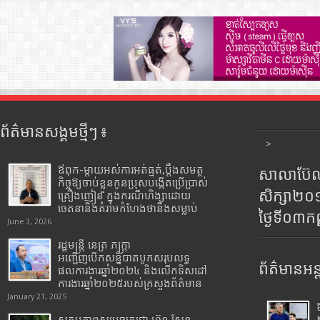
ព័ត៌មានសង្គមថ្មីៗ ៖
>
ឪពុក-ម្ដាយអស់ការអត់ធ្មត់,ប្ដឹងសមត្ថ
សាលាប៊ែលធ
កិច្ចឱ្យចាប់ខ្លួនកូនប្រុសបង្កើតប្រើប្រាស់
សិក្សា២
គ្រឿងញៀន ក្នុងករណីហិង្សាដោយ
ចេតនានិងគំរាមកំហែងថានឹងសម្លាប់
ថ្ងៃទី០៣ក
June 3, 2026
រដ្ឋមន្រ្តី​ នេត្រ​ ភក្ត្រា​
អញ្ជើញបើកសន្និបាតបូកសរុបលទ្ធ
ព័ត៌មានអន្
ផលការងារឆ្នាំ២០២៤ និងលើកទិសដៅ
ការងារឆ្នាំ២០២៥របស់​ក្រសួង​ព័ត៌មាន​
January 21, 2025
សកម្មភាពសម្តេចតេជោ ហ៊ុន សែន