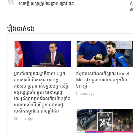
សេចក្តីស្រឡាញ់យ៉ាងជ្រាលជ្រៅបំផុត
ល
១
រឿងទាក់ទង
អ្នកនាំពាក្យរាជរដ្ឋាភិបាល ៖ អ្នក
ឪពុករបស់កំពូលកីឡាករ Lionel
រាយការណ៍ពិសេសរបស់អង្គ
Messi ទទួលមរណភាពក្នុងវ័យ
ការសហប្រជាជាតិទទួលបន្ទុកសិទ្ធិ
៦៨ ឆ្នាំ
មនុស្សប្រចាំកម្ពុជា បានបង្ហាញ
3 hours ago
អារម្មណ៍ក្តុកក្តួលរំជួលចិត្តយ៉ាងខ្លាំង
ពេលបានឃើញទិដ្ឋភាពជនភៀ
សសឹកកម្ពុជានៅតាមព្រំដែន
58 mins ago