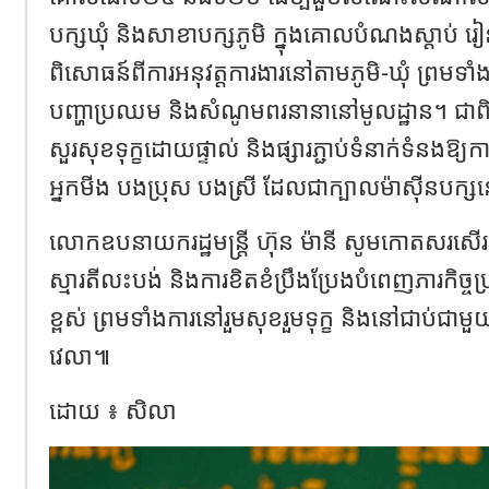
បក្សឃុំ និងសាខាបក្សភូមិ ក្នុងគោលបំណងស្តាប់ រ
ពិសោធន៍ពីការអនុវត្តការងារនៅតាមភូមិ-ឃុំ ព្រមទ
បញ្ហាប្រឈម និងសំណូមពរនានានៅមូលដ្ឋាន។ ជា
សួរសុខទុក្ខដោយផ្ទាល់ និងផ្សារភ្ជាប់ទំនាក់ទំនងឱ្យ
អ្នកមីង បងប្រុស បងស្រី ដែលជាក្បាលម៉ាស៊ីនបក្ស
លោកឧបនាយករដ្ឋមន្ត្រី ហ៊ុន ម៉ានី សូមកោតសរសើ
ស្មារតីលះបង់ និងការខិតខំប្រឹងប្រែងបំពេញភារកិច
ខ្ពស់ ព្រមទាំងការនៅរួមសុខរួមទុក្ខ និងនៅជាប់ជាម
វេលា៕
ដោយ ៖ សិលា