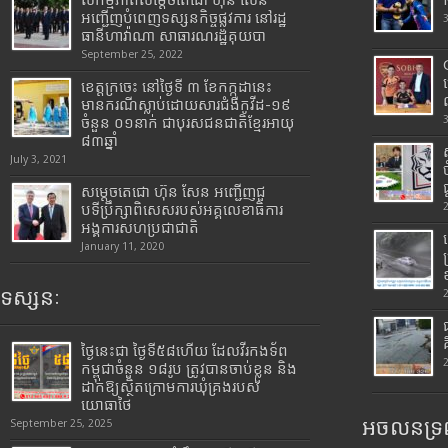
អញ្ជើញបំពេញទស្សនកិច្ចផ្លូវការ នៅរដ្ឋ
ធានីហាវ៉ាណា សាធារណរដ្ឋគុយបា
September 25, 2022
ខេត្តក្រចេះ នៅថ្ងៃទី ៣ ខែកក្កដានេះ
មានករណីស្លាប់ដោយសារជំងឺកូវីដ-១៩
ចំនួន ០១នាក់ ជាបុរសជនជាតិខ្មែរអាយុ
៨៣ឆ្នាំ
July 3, 2021
សម្តេចតេជោ ហ៊ុន សែន អញ្ជើញជួ
បទីប្រឹក្សាពិសេសរបស់អគ្គលេខាធិការ
អង្គការសហប្រជាជាតិ
January 11, 2020
ទស្សនៈ
ថ្ងៃនេះជា ថ្ងៃទី៥៨ហើយ ដែលវីរកងទ័ព
កម្ពុជាចំនួន ១៨រូប ត្រូវបានចាប់ខ្លួន និង
ដាក់ឱ្យស្ថិតក្រោមការឃុំគ្រងរបស់
យោធាថៃ
អចលនទ្រព
September 25, 2025