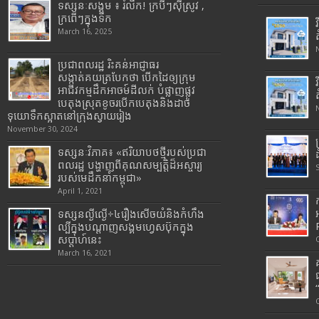
ទស្សនៈសង្គម ៖ រំលឹក! ក្របីៗស៊ីស្រូវ ,
ក្រពើៗក្នុងទឹក
March 16, 2025
ប្រជាពលរដ្ឋ រិះគន់អាជ្ញាធរ
សង្កាត់គយត្របែកថា បើកដៃឲ្យក្រុម
អាជីវកម្មដឹកអាចម៍ដីលក់ បំផ្លាញផ្លូវ
បេតុងស្រុតខូចរបើកបេតុងនិងដាច់
ទុយោទឹកស្អាតនៅក្រុងស្វាយរៀង
November 30, 2024
ទស្សនៈវិភាគ៖ «ឥរិយាបថថ្មីរបស់ប្រជា
ពលរដ្ឋ បង្ហាញពីគុណសម្បត្តិដ៏អស្ចារ្យ
របស់មេដឹកនាំកម្ពុជា»
April 1, 2021
ទស្សនល្ងីល្ងើ÷៤រឿងសើចយំនិងកំហឹង
ល្បីក្នុងបណ្តាញសង្គមហ្វេសប៊ុកក្នុង
សប្តាហ៍នេះ
March 16, 2021