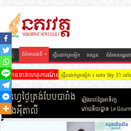
ព័ត៌មានជាតិ
ខ្សឹបដាក់ត្រចៀក
ទស្សនៈ
ព័ត៌មានអន្តរជា
ព័ត៌មានទាន់ហេតុការណ៍៖
ខ្សឹបដាក់ត្រចៀក ៖ អគារ Sky 31 នៅ