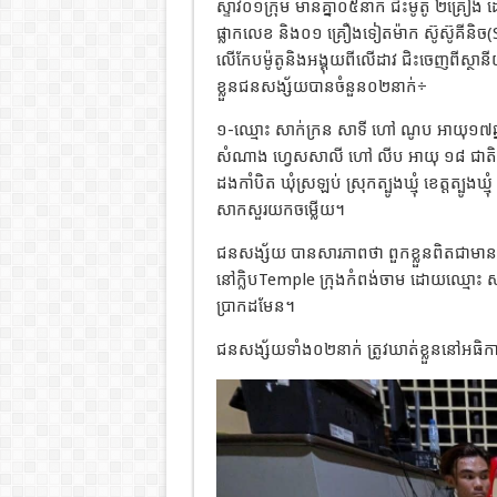
ស្ទាវ០១ក្រុម មានគ្នា០៥នាក់ ជិះម៉ូតូ ២គ្រ
ផ្លាកលេខ និង០១ គ្រឿងទៀតម៉ាក ស៊ូស៊ូគីន
លើកែបម៉ូតូនិងអង្គុយពីលើដាវ ជិះចេញពីស្ថានី
ខ្លួនជនសង្ស័យបានចំនួន០២នាក់÷
១-ឈ្មោះ សាក់ក្រន សាទី ហៅ ណូប អាយុ១៧ឆ្នាំ 
សំណាង ហ្វេសសាលី ហៅ លីប អាយុ ១៨ ជាតិខ្ម
ដងកាំបិត ឃុំស្រឡប់ ស្រុកត្បូងឃ្មុំ ខេត្តត្បូងឃ
សាកសួរយកចម្លើយ។
ជនសង្ស័យ បានសារភាពថា ពួកខ្លួនពិតជាមានគ្ន
នៅក្លិបTemple ក្រុងកំពង់ចាម ដោយឈ្មោះ សាក់
ប្រាកដមែន។
ជនសង្ស័យទាំង០២នាក់ ត្រូវឃាត់ខ្លួននៅអធិក