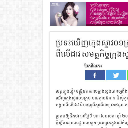
ប្រទះឃើញក្មេងស្ទាវ០១ក្រ
ពីលើដាវ សមត្ថកិច្ចក្រុ
ចែករំលែក៖
ខេត្តត្បូងឃ្មុំ÷មន្ត្រីនគរបាលក្រុងសួងបានឲ្យ
ឃើញក្មេងស្ទាវ០១ក្រុម មានគ្នា០៥នាក់ ជិះម៉ូត
អង្គុយពីលេីដាវ ជិះចេញពីស្ថានីយប្រេងឥន្ធនៈ
ប្រភពឱ្យដឹងថា នៅថ្ងៃទី ១៣ ខែឧសភា ឆ្នា
ប៉ុស្តិ៍នគរបាលរដ្ឋបាលសួង ចុះល្បាតក្នុងនៅចំណ