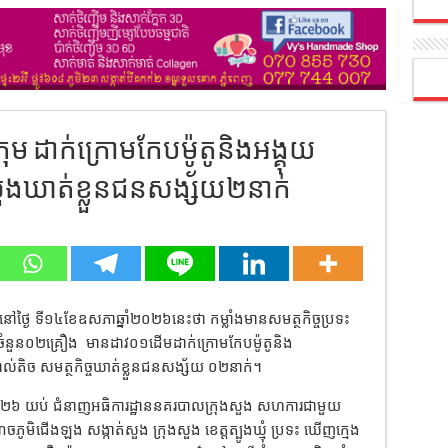
ុម ដាក់ក្រោមកែបម៉ូតូនិងអង្គុយ
ងសួងឃាត់ខ្លួនជនសង្ស័យ២នាក់
ដឹងនៅថ្ងៃ ទី១៤ខែឧសភាឆ្នាំ២០២៦នេះថា កម្លាំងមានសមត្ថកិច្ចប្រទះ
ូចំនួន០២គ្រឿង
មានដាវ០១ដើមដាក់ក្រោមកែបម៉ូតូនិង
កាល់តិច សមត្ថកិច្ចឃាត់ខ្លួនជនសង្ស័យ ០២នាក់។
ំ ២០២៦ យប់ ជំនាញអធិការដ្ឋាននគរបាលក្រុងសួង សហការជាមួយ
ុចភូមិជើងឡង សង្កាត់សួង ក្រុងសួង ខេត្តត្បូងឃ្មុំ ប្រទះ ឃើញក្មេង