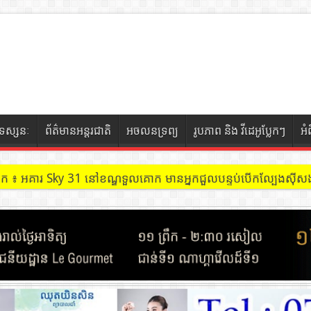
ទស្សនៈ
ព័ត៌មានអន្តរជាតិ
អចលនទ្រព្យ
រូបភាព និង វីដេអូប្លែកៗ
អំ
ចៀក ៖ អគារ Sky 31 នៅខណ្ឌទួលគោក មានអ្នកជួលបន្ទប់បើកល្បែងសុីសង