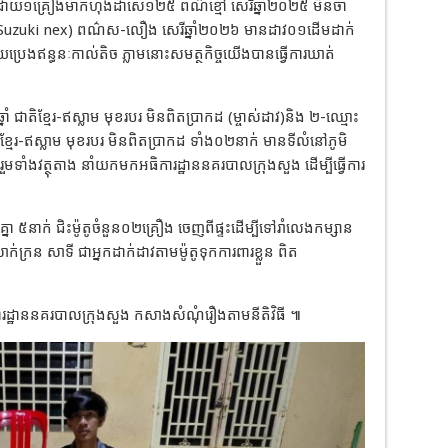
ឿង ដោយ១គ្រឿងម៉ាកហុងដាសេ១២៥ ពណ៌ខ្មៅ សេរីឆ្នាំ២០២៥ មិនចាំ
ិច(Suzuki nex) ពណ៌ស-លឿង សេរីឆ្នាំ២០២៦ មានដាវ០១ដើមដាក់
យប្រេងឥន្ធនៈកាល់តិច ភ្លាមនោះសមត្ថកិច្ចយើងបានធ្វើការឃាត់
ជាតិខ្មែរ-ឥស្លាម មុខរបរ មិនពិតប្រាកដ (ម្ចាស់ដាវ)និង ២-ឈ្មោះ
ែរ-ឥស្លាម មុខរបរ មិនពិតប្រាកដ ទាំង០២នាក់ មានទីលំនៅភូមិ
្មុំ រួមទាំងវត្ថុតាង នាំយកមកអធិការដ្ឋាននគរបាលក្រុងសួង ដើម្បីធ្វើការ
ា ៥នាក់ ជិះម៉ូតូចំនួន០២គ្រឿង ចេញពីផ្ទះដើម្បីទៅរាំលេងកម្សាន
ក្រន សាទី ជាអ្នកដាក់ដាវតាមម៉ូតូទុកការពារខ្លួន ពិត
ារដ្ឋាននគរបាលក្រុងសួង កសាងសំណុំរឿងតាមនីតិវិធី ៕