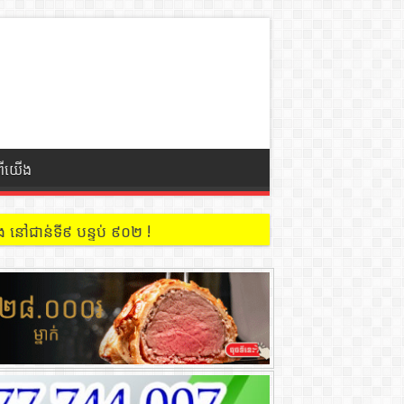
ពីយើង
 នៅជាន់ទី៩ បន្ទប់ ៩០២ !