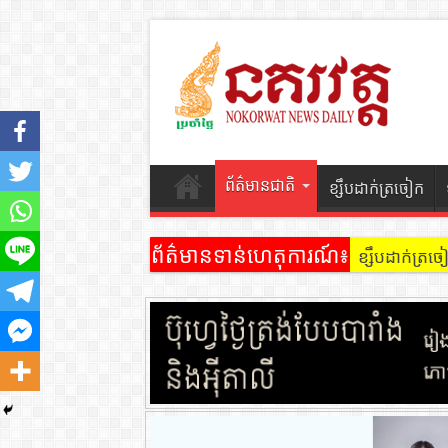
ព័ត៌មានជាតិ
ខ្សឹបដាក់ត្រចៀក
ព័ត៌មានទាន់ហេតុការណ៍៖
ខ្សឹបដាក់ត្រ