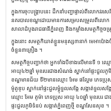
ក្នុងការចុះបង្ក្រាបនេះ ដឹកនាំបញ្ជាផ្ទាល់ពីលោកវរស
នគរបាលខណ្ឌដោយមានការសម្របសម្រួលពីលោក ស
សាលាដំបូងរាជធានីភ្នំពេញ និងកម្លាំងសមត្ថកិច្ចចម
ក្នុងនោះ សមត្ថកិឃាត់ខ្លួនមនុស្ស៣នាក់ មេអាប៉ោងចំ
ចំនួន៣គ្រឿង ។
សមត្ថកិច្ចបញ្ជាក់ថា អ្នកទាំងបីខាងលើមានទី ១ ឈ្ម
អាយុ៤២ឆ្នាំ មុខរបរជាងសំណង់ ស្នាក់នៅផ្ទះជួលភូមិ
ខណ្ឌមានជ័យ ទី២មានឈ្មោះ អែម ផល្លែម ភេទប្រុស អ
ម៉ូតូឌុប ស្នាក់នៅផ្ទះជួលម្ដុំទួលសង្កែ សង្កាត់ទួលសង
ឈ្មោះ អែម តូម៉ា ភេទប្រុស អាយុ ៤០ឆ្នាំ មុខរបរ ជាង
ផ្ទះជួលភូមិទំនប់ សង្កាត់ភ្នំពេញថ្មី ខណ្ឌសែនសុខ ។