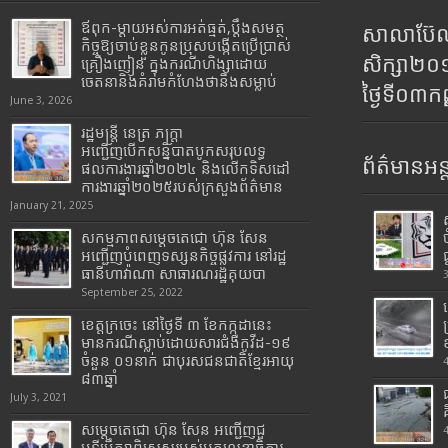
ឪពុក-ម្ដាយអស់ការអត់ធ្មត់,ប្ដឹងសមត្ថ
សាលាប៊ែលធ
កិច្ចឱ្យចាប់ខ្លួនកូនប្រុសបង្កើតប្រើប្រាស់
សិក្សា២
គ្រឿងញៀន ក្នុងករណីហិង្សាដោយ
ចេតនានិងគំរាមកំហែងថានឹងសម្លាប់
ថ្ងៃទី០៣ក
June 3, 2026
រដ្ឋមន្រ្តី​ នេត្រ​ ភក្ត្រា​
អញ្ជើញបើកសន្និបាតបូកសរុបលទ្ធ
ព័ត៌មានអន្
ផលការងារឆ្នាំ២០២៤ និងលើកទិសដៅ
ការងារឆ្នាំ២០២៥របស់​ក្រសួង​ព័ត៌មាន​
January 21, 2025
សកម្មភាពសម្តេចតេជោ ហ៊ុន សែន
អញ្ជើញបំពេញទស្សនកិច្ចផ្លូវការ នៅរដ្ឋ
ធានីហាវ៉ាណា សាធារណរដ្ឋគុយបា
September 25, 2022
ខេត្តក្រចេះ នៅថ្ងៃទី ៣ ខែកក្កដានេះ
មានករណីស្លាប់ដោយសារជំងឺកូវីដ-១៩
ចំនួន ០១នាក់ ជាបុរសជនជាតិខ្មែរអាយុ
៨៣ឆ្នាំ
July 3, 2021
សម្តេចតេជោ ហ៊ុន សែន អញ្ជើញជួ
បទីប្រឹក្សាពិសេសរបស់អគ្គលេខាធិការ