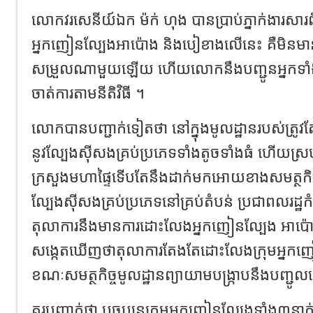
លោកវរសេនីយ៍ឯក ម៉ក់ ហុង បានប្រាប់ភ្នាក់ងារសារព
អ្នកញៀនល្បែងអាប៉ោង និងបៀខាងលើនេះ គឺមិនម
សម្រួលណាមួយឡើយ ហើយលោកនឹងបញ្ជូនអ្នកទាំងន
ចាត់ការតាមនីតិវិធី ។
លោកបានបញ្ជាក់ទៀតថា នៅក្នុងមូលដ្ឋានរបស់ត្រូវតែ
នូវល្បែងស៊ីសងគ្រប់ប្រភេទទាំងតូចទាំងធំ ហើយស
ក្រសួងមហាផ្ទៃទើបតែនឹងដាក់មកអោយខាងសមត្ថកិច្ចទ
ល្បែងសុីសងគ្រប់ប្រភេទនៅគ្រប់តំបន់ ប្រជាពលរដ្ឋក
តុលាការនឹងមានការដោះលែងអ្នកញៀនល្បែង អាប៉ោ
សង្កេតឃើញថាតុលាការតែងតែដោះលែងក្រុមអ្នក
ខណៈសមត្ថកិច្ចមូលដ្ឋានព្យាយាមបង្ក្រាបនឹងបញ្ជូ
គួរបញ្ជាក់ថា បច្ចុប្បន្នក្រុមអ្នកញៀនល្បែងទាំង៣នា