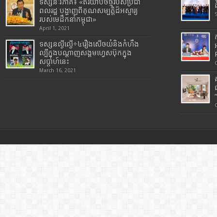
ទស្សនៈវិភាគ៖ «ឥរិយាបថថ្មីរបស់ប្រជា
ពលរដ្ឋ បង្ហាញពីគុណសម្បត្តិដ៏អស្ចារ្យ
របស់មេដឹកនាំកម្ពុជា»
April 1, 2021
ទស្សនល្ងីល្ងើ÷៤រឿងសើចយំនិងកំហឹង
ល្បីក្នុងបណ្តាញសង្គមហ្វេសប៊ុកក្នុង
សប្តាហ៍នេះ
March 16, 2021