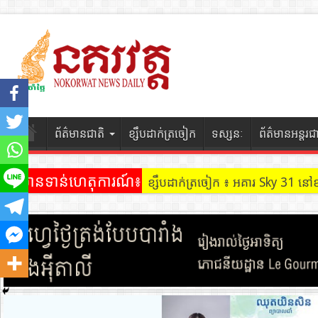
ព័ត៌មានជាតិ
ខ្សឹបដាក់ត្រចៀក
ទស្សនៈ
ព័ត៌មានអន្តរជ
ព័ត៌មានទាន់ហេតុការណ៍៖
ខ្សឹបដាក់ត្រចៀក ៖ អគារ Sky 31 នៅ