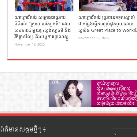
ណាហ្គាវើលដ៍ សម្ពោធជាផ្លូវការ
ណាហ្គាវើលដ៍ ត្រូវបានទទួលស្គាល់
ពិព័រណ៍ “ស្រមោលស្បែកធំ” ដោយ
ជាកន្លែងធ្វើការល្អបំផុតមួយដោយ
សហការជាមួយក្រសួងវប្បធម៌ និង
ស្ថាប័ន Great Place to Work
វិចិត្រសិល្បៈ និងអង្គការយូណេស្កូ
November 12, 2025
November 18, 2025
ព័ត៌មានសង្គមថ្មីៗ ៖
>