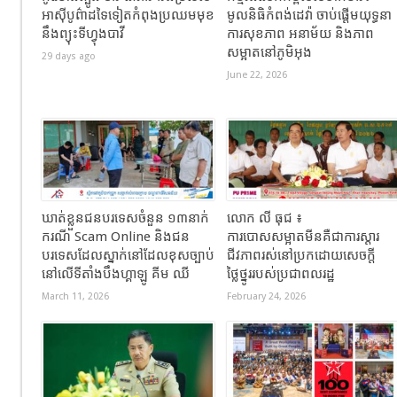
អាស៊ីបូព៌ាដទៃទៀតកំពុងប្រឈមមុខ
មូលនិធិកំពង់ដេវ៉ា ចាប់ផ្តើមយុទ្ធនា
នឹងព្យុះទីហ្វុងបាវី
ការសុខភាព អនាម័យ និងភាព
សម្អាតនៅភូមិអុង
29 days ago
June 22, 2026
ឃាត់ខ្លួនជនបរទេសចំនួន ១៣នាក់
លោក លី ធុជ ៖
ករណី Scam Online និងជន
ការបោសសម្អាតមីនគឺជាការស្តារ
បរទេសដែលស្នាក់នៅដែលខុសច្បាប់
ជីវភាពរស់នៅប្រកដោយសេចក្តី
នៅលើទីតាំងបឹងហ្គាឡូ គីម ឈី
ថ្លៃថ្នូររបស់ប្រជាពលរដ្ឋ
March 11, 2026
February 24, 2026