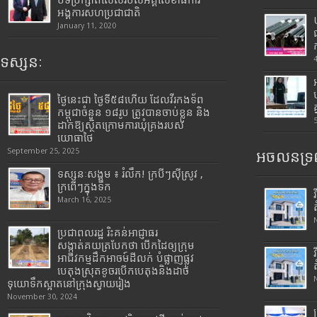
អង្គការសហប្រជាជាតិ
January 11, 2020
ទស្សនៈ
ថ្ងៃនេះជា ថ្ងៃទី៥៨ហើយ ដែលវីរកងទ័ព
កម្ពុជាចំនួន ១៨រូប ត្រូវបានចាប់ខ្លួន និង
ដាក់ឱ្យស្ថិតក្រោមការឃុំគ្រងរបស់
យោធាថៃ
September 25, 2025
អចលនទ្រព
ទស្សនៈសង្គម ៖ រំលឹក! ក្របីៗស៊ីស្រូវ ,
ក្រពើៗក្នុងទឹក
March 16, 2025
ប្រជាពលរដ្ឋ រិះគន់អាជ្ញាធរ
សង្កាត់គយត្របែកថា បើកដៃឲ្យក្រុម
អាជីវកម្មដឹកអាចម៍ដីលក់ បំផ្លាញផ្លូវ
បេតុងស្រុតខូចរបើកបេតុងនិងដាច់
ទុយោទឹកស្អាតនៅក្រុងស្វាយរៀង
November 30, 2024