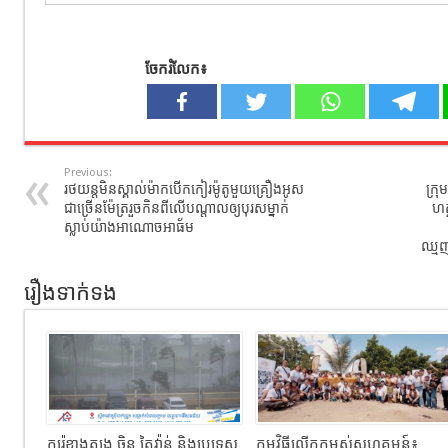
ចែករំលែក៖
Previous:
រថយន្តមិនស្គាល់ម៉ាកបើកកៀរម៉ូតូមួយគ្រឿងអូស
ក្រុ
ជាច្រើនម៉ែត្ររួចកិនពីលើបណ្តាលឲ្យបុរស​ម្នាក់​​
ហត
ស្លាប់​យ៉ាង​អាណោច​អាធ័​ម
ឈ្មួ
រឿងទាក់ទង
កូរ៉េខាងត្បូង ចិន តៃវ៉ាន់ និងប្រទេស
កម្មវិធីលើកកម្ពស់សហគមន៍៖