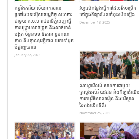
កម្លាំងការិយាល័យនគរបាល
វប្បធម៌កន្លែងធ្វើការដែលរីកចម្រើន
ប្រឆាំងបទល្មើសសេដ្ឋកិច្ច សហការ
នៅក្នុងទីផ្សារដែលកំពុងងើបឡើង
ជាមួយ ក.ប.ប រាជធានីភ្នំពេញ ធ្វើ
December 18, 2025
ការបង្ក្រាបសាច់ជ្រូក និងសាច់មាន់
បង្កក ចំនួន១១.៥តោន ខូចគុណ
ភាព និងគ្មានសុវត្ថិភាព យកទៅដុត
បំផ្លាញចោល
January 22, 2026
ណាហ្គាវើលដ៍ សហការជាមួយ
ក្រសួងអប់រំ យុវជន និងកីឡាដំណើ
ការកម្មវិធីសាលារៀន និងបរិស្ថាន
បៃតងលើកទីពីរ
November 25, 2025