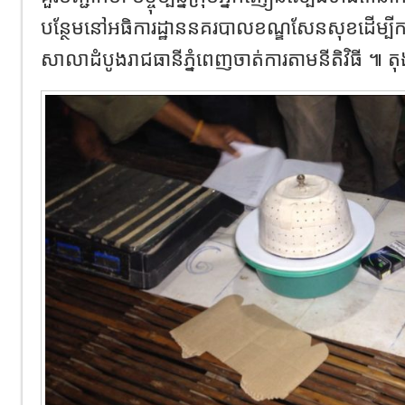
បន្ថែមនៅអធិការដ្ឋាននគរបាលខណ្ឌសែនសុខដើម្ប
សាលាដំបូងរាជធានីភ្នំពេញចាត់ការតាមនីតិវិធី ៕ ត