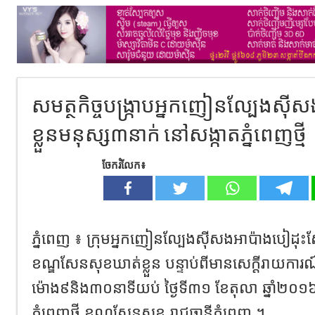
សមត្ថកិច្ចបង្ក្រាបអ្នកញៀនល្បែងស៊
ខ្លួនមនុស្ស៣នាក់ នៅសង្កាតភ្នំពេញថ្មី
ចែករំលែក៖
ភ្នំពេញ ៖ ក្រុមអ្នកញៀនល្បែងស៊ីសងអាប៉ាងបៀដុះស្លែ
ខណ្ឌសែនសុខឃាត់ខ្លួន បន្ទាប់ពីមានសេក្តីរាយការ
ម៉ោង៩និង៣០នាទីយប់ ថ្ងៃទី៣១ ខែតុលា ឆ្នាំ២០១៦ ន
ភ្នំពេញថ្មី ខណ្ឌសែនសុខ រាជធានីភ្នំពេញ ។