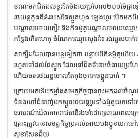
ខណៈមកជិតដល់ខ្វះតែចំងាយប្រហែល២០០ម៉ែត្រទ
រថយន្តកុងតឺន័ររបស់ផែស្ងួតហុង ឡេងហួរ បើកមកពី
បណ្តាលអោយគៀរ និងកិនម៉ូតូបណ្តាលអោយឈ្មោះ មិន
កន្លែងកើតហេតុ ចំណែកឈ្មោះសុងវិរះ រងរបួសបាក់ជ
សាក្សីដដែលបានបន្តទៀតថា បន្ទាប់ពីកិនម៉ូតូហើយ 
រហូតទៅដល់ផែស្ងួត ដែលនៅជិតទីនោះចំងាយប្រហែល
ហើយចតរថយន្តចោលតែកុងចុះគេចខ្លួនបាត់ ។
ក្រោយមកទើបកម្លាំងសមត្ថកិច្ចបានចុះមកដល់ចំណុ
ទំនងហៅជំនាញ់មកស្ទួចរថយន្តរួមទាំងម៉ូតូយកទៅរ
ចរាចរណ៍ជើងគោករាជធានីរងចាំដោះស្រាយពេល
គ្រោះត្រូវបានសមត្ថកិច្ចប្រគល់អោយបងប្អូនយកទៅ
សុខាសែនជ័យ