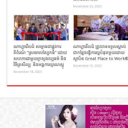
November 25, 2025
ណាហ្គាវើលដ៍ សម្ពោធជាផ្លូវការ
ណាហ្គាវើលដ៍ ត្រូវបានទទួលស្គាល់
ពិព័រណ៍ “ស្រមោលស្បែកធំ” ដោយ
ជាកន្លែងធ្វើការល្អបំផុតមួយដោយ
សហការជាមួយក្រសួងវប្បធម៌ និង
ស្ថាប័ន Great Place to Work
វិចិត្រសិល្បៈ និងអង្គការយូណេស្កូ
November 12, 2025
November 18, 2025