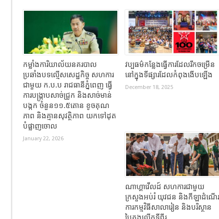
កម្លាំងការិយាល័យនគរបាល
វប្បធម៌កន្លែងធ្វើការដែលរីកចម្រើន
ប្រឆាំងបទល្មើសសេដ្ឋកិច្ច សហការ
នៅក្នុងទីផ្សារដែលកំពុងងើបឡើង
ជាមួយ ក.ប.ប រាជធានីភ្នំពេញ ធ្វើ
December 18, 2025
ការបង្ក្រាបសាច់ជ្រូក និងសាច់មាន់
បង្កក ចំនួន១១.៥តោន ខូចគុណ
ភាព និងគ្មានសុវត្ថិភាព យកទៅដុត
បំផ្លាញចោល
January 22, 2026
ណាហ្គាវើលដ៍ សហការជាមួយ
ក្រសួងអប់រំ យុវជន និងកីឡាដំណើ
ការកម្មវិធីសាលារៀន និងបរិស្ថាន
បៃតងលើកទីពីរ