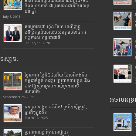
មានករណីស្លាប់ដោយសារជំងឺកូវីដ-១៩
ចំនួន ០១នាក់ ជាបុរសជនជាតិខ្មែរអាយុ
៨៣ឆ្នាំ
July 3, 2021
សម្តេចតេជោ ហ៊ុន សែន អញ្ជើញជួ
បទីប្រឹក្សាពិសេសរបស់អគ្គលេខាធិការ
អង្គការសហប្រជាជាតិ
January 11, 2020
ទស្សនៈ
ថ្ងៃនេះជា ថ្ងៃទី៥៨ហើយ ដែលវីរកងទ័ព
កម្ពុជាចំនួន ១៨រូប ត្រូវបានចាប់ខ្លួន និង
ដាក់ឱ្យស្ថិតក្រោមការឃុំគ្រងរបស់
យោធាថៃ
September 25, 2025
អចលនទ្រព
ទស្សនៈសង្គម ៖ រំលឹក! ក្របីៗស៊ីស្រូវ ,
ក្រពើៗក្នុងទឹក
March 16, 2025
ប្រជាពលរដ្ឋ រិះគន់អាជ្ញាធរ