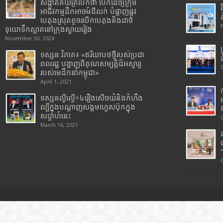
សង្កាត់គយត្របែកថា បើកដៃឲ្យក្រុម
អាជីវកម្មដឹកអាចម៍ដីលក់ បំផ្លាញផ្លូវ
បេតុងស្រុតខូចរបើកបេតុងនិងដាច់
ទុយោទឹកស្អាតនៅក្រុងស្វាយរៀង
November 30, 2024
ទស្សនៈវិភាគ៖ «ឥរិយាបថថ្មីរបស់ប្រជា
ពលរដ្ឋ បង្ហាញពីគុណសម្បត្តិដ៏អស្ចារ្យ
របស់មេដឹកនាំកម្ពុជា»
April 1, 2021
ទស្សនល្ងីល្ងើ÷៤រឿងសើចយំនិងកំហឹង
ល្បីក្នុងបណ្តាញសង្គមហ្វេសប៊ុកក្នុង
សប្តាហ៍នេះ
March 16, 2021