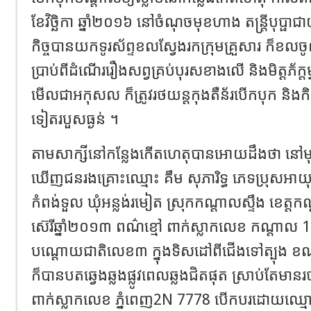
ខែវិច្ឆិកា ឆ្នាំ២០១៦ នៅចំណុចមុខហាង តន្ត្រីបុប្ផាជ
កិច្ចបានយកទូរស័ព្ទខលស្វែងរកក្រុមគ្រួសារ ក៏ខលច
ប្រាប់ពីដំណើររឿងសព្វគ្រប់បុរសខាងលើ និងមិត្តភ័ក្ត
មើលជាអកុសល ក៏ត្រូវរថយន្តកុងតឺន័របើកបុក និងកិនប
ទៀតរបួសធ្ងន់ ។
តាមសាក្សីនៅកន្លែងកើតហេតុបានអោយដឹងថា នៅ
ឃើញជនរងគ្រោះឈ្មោះ គឹម សុភារិទ្ធ ភេទប្រុសអាយុ
កំពង់ទួល ឃុំអន្លង់រមៀត ស្រុកកណ្តាលស្ទឹង ខេត្តកណ្
ស៊េរីឆ្នាំ២០១៣ ពណ៌ខ្មៅ ពាក់ស្លាកលេខ កណ្តាល 
បណ្តោយជាតិលេខ៣ ក្នុងទិសដៅពីជើងទៅត្បុង 
ក៏បានបតឆ្វេងឆ្លងផ្លូវពេលឆ្លងជិតផុត ស្រាប់តែមានរ
ពាក់ស្លាកលេខ ភ្នំពេញ2N 7778 បើកបរដោយឈ្មោះ