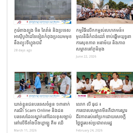
កូរ៉េខាងត្បូង ចិន តៃវ៉ាន់ និងប្រទេស
កម្មវិធីលើកកម្ពស់សហគមន៍៖
អាស៊ីបូព៌ាដទៃទៀតកំពុងប្រឈមមុខ
មូលនិធិកំពង់ដេវ៉ា ចាប់ផ្តើមយុទ្ធនា
នឹងព្យុះទីហ្វុងបាវី
ការសុខភាព អនាម័យ និងភាព
សម្អាតនៅភូមិអុង
28 days ago
June 22, 2026
ឃាត់ខ្លួនជនបរទេសចំនួន ១៣នាក់
លោក លី ធុជ ៖
ករណី Scam Online និងជន
ការបោសសម្អាតមីនគឺជាការស្តារ
បរទេសដែលស្នាក់នៅដែលខុសច្បាប់
ជីវភាពរស់នៅប្រកដោយសេចក្តី
នៅលើទីតាំងបឹងហ្គាឡូ គីម ឈី
ថ្លៃថ្នូររបស់ប្រជាពលរដ្ឋ
March 11, 2026
February 24, 2026