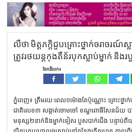
លឺថា មិត្តភក្តិជួបគ្រោះថ្នាក់ចរាចរណ៍ស
ត្រូវរថយន្តកុងតឺន័របុកស្លាប់ម្នាក់ និងរប
ចែករំលែក៖
ភ្នំពេញ៖ ត្រឹមរយៈពេល១ម៉ោងតែប៉ុណ្ណោះ គ្រោះថ្នា
ជាតិលេខ៣ សង្កាត់ចោមចៅ ខណ្ឌពោធិ៍សែនជ័យ ប
មនុស្ស២នាក់និងម្នាក់ទៀតរ បួសបាក់ជើង បន្ទាប់ពីយុ
បើកបុកបណ្តាលឲ្យស្លាប់នៅកន្លែងកើតហេតុ កាលពី