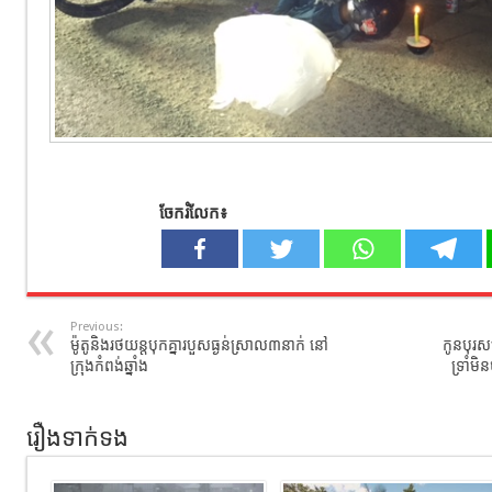
ចែករំលែក៖
Previous:
ម៉ូតូនិងរថយន្តបុកគ្នារបួសធ្ងន់ស្រាល៣នាក់ នៅ
កូនបុរសច
ក្រុងកំពង់ឆ្នាំង
ទ្រាំ
រឿងទាក់ទង