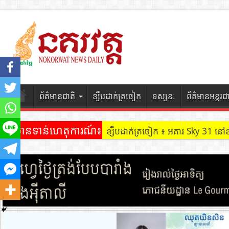
ព័ត៌មានជាតិ
ខ្សឹបដាក់ត្រចៀក
ទស្សនៈ
ព័ត៌មានអន្តរជ
ព័ត៌មានទាន់ហេតុការណ៍៖
ខ្សឹបដាក់ត្រចៀក ៖ អគារ Sky 31 នៅ