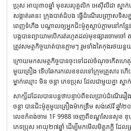
ប្រុស អាយុ៣០ឆ្នាំ មុខរបរបុគ្គលិក អេស៊ីលីដា ស្នា
សង្កាត់រតនះ ក្រុងបាត់ដំបង ធ្វើដំណើរបញ្ច្រាសទិស
ពេញទំហឹង បណ្តាលឲ្យអ្នកជិះម៉ូតូស្លាប់ភ្លាមនៅក
បង្កបានព្យាយាមបើករត់រហូតដល់មុខផ្សារចោមចៅ តា
ត្រូវសមត្ថកិច្ចឃាត់បានភ្លាមៗ រួមទាំងតៃកុងរថយន្
ក្រោយមកសមត្ថកិច្ចបានចុះទៅដល់ចំណុចកើតហេតុ
មួយគ្រឿង ទើបឆែករកលេខខលទៅក្រុមគ្រួសារ ហើយ
ម្នាក់ឈ្មោះ មិន ចន្តា ភេទប្រុស ដែលជាមួយគ្នា ស្នា
សាក្សីដដែលបានបន្តថាបន្ទាប់ពីខលប្រាប់ដំណើររឿ
ចន្តា បានជិះម៉ូតូមួយគ្រឿងម៉ាកឌ្រឹម សង់ស៊េរី ឆ្នា
លេខកំពង់ចាម 1F 9988 ចេញពីខណ្ឌសែនសុខ ឌុបគ្
ភេទប្រុស អាយុ២៧ឆ្នាំ ដើម្បីមកមើលមិត្តភក្តិ ដែលត្