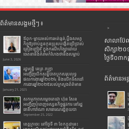
ព័ត៌មានសង្គមថ្មីៗ ៖
>
ឪពុក-ម្ដាយអស់ការអត់ធ្មត់,ប្ដឹងសមត្ថ
សាលាប៊ែលធ
កិច្ចឱ្យចាប់ខ្លួនកូនប្រុសបង្កើតប្រើប្រាស់
សិក្សា២
គ្រឿងញៀន ក្នុងករណីហិង្សាដោយ
ចេតនានិងគំរាមកំហែងថានឹងសម្លាប់
ថ្ងៃទី០៣ក
June 3, 2026
រដ្ឋមន្រ្តី​ នេត្រ​ ភក្ត្រា​
អញ្ជើញបើកសន្និបាតបូកសរុបលទ្ធ
ព័ត៌មានអន្
ផលការងារឆ្នាំ២០២៤ និងលើកទិសដៅ
ការងារឆ្នាំ២០២៥របស់​ក្រសួង​ព័ត៌មាន​
January 21, 2025
សកម្មភាពសម្តេចតេជោ ហ៊ុន សែន
អញ្ជើញបំពេញទស្សនកិច្ចផ្លូវការ នៅរដ្ឋ
ធានីហាវ៉ាណា សាធារណរដ្ឋគុយបា
September 25, 2022
ខេត្តក្រចេះ នៅថ្ងៃទី ៣ ខែកក្កដានេះ