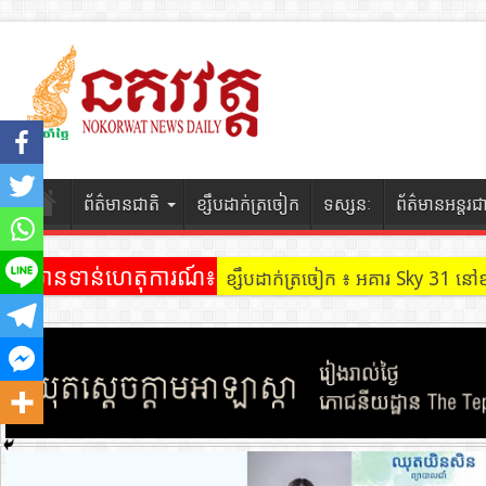
ព័ត៌មានជាតិ
ខ្សឹបដាក់ត្រចៀក
ទស្សនៈ
ព័ត៌មានអន្តរជ
ព័ត៌មានទាន់ហេតុការណ៍៖
ខ្សឹបដាក់ត្រចៀក ៖ ដល់ករ ! ឈ្មួញដ