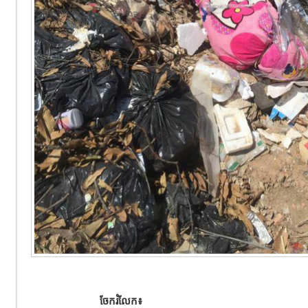
ចែករំលែក៖