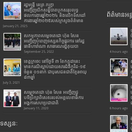
រដ្ឋមន្រ្តី​ នេត្រ​ ភក្ត្រា​
អញ្ជើញបើកសន្និបាតបូកសរុបលទ្ធ
ព័ត៌មានអន្
ផលការងារឆ្នាំ២០២៤ និងលើកទិសដៅ
ការងារឆ្នាំ២០២៥របស់​ក្រសួង​ព័ត៌មាន​
January 21, 2025
សកម្មភាពសម្តេចតេជោ ហ៊ុន សែន
អញ្ជើញបំពេញទស្សនកិច្ចផ្លូវការ នៅរដ្ឋ
ធានីហាវ៉ាណា សាធារណរដ្ឋគុយបា
September 25, 2022
4 hours ago
ខេត្តក្រចេះ នៅថ្ងៃទី ៣ ខែកក្កដានេះ
មានករណីស្លាប់ដោយសារជំងឺកូវីដ-១៩
ចំនួន ០១នាក់ ជាបុរសជនជាតិខ្មែរអាយុ
៨៣ឆ្នាំ
July 3, 2021
សម្តេចតេជោ ហ៊ុន សែន អញ្ជើញជួ
បទីប្រឹក្សាពិសេសរបស់អគ្គលេខាធិការ
អង្គការសហប្រជាជាតិ
January 11, 2020
6 hours ago
ទស្សនៈ