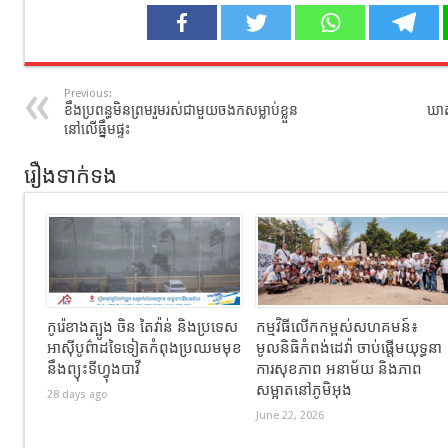
Previous:
ខឹងប្រពន្ធមិនព្រមរួមរស់ជាមួយចងកសម្លាប់ខ្លួន
ឃាត
នៅលើធ្នឹមផ្ទះ
រឿងទាក់ទង
កូរ៉េខាងត្បូង ចិន តៃវ៉ាន់ និងប្រទេស
កម្មវិធីលើកកម្ពស់សហគមន៍៖
អាស៊ីបូព៌ាដទៃទៀតកំពុងប្រឈមមុខ
មូលនិធិកំពង់ដេវ៉ា ចាប់ផ្តើមយុទ្ធនា
នឹងព្យុះទីហ្វុងបាវី
ការសុខភាព អនាម័យ និងភាព
សម្អាតនៅភូមិអុង
28 days ago
June 22, 2026