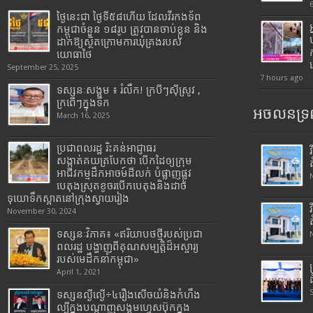
ថ្ងៃនេះជា ថ្ងៃទី៥៨ហើយ ដែលវីរកងទ័ព
កម្ពុជាចំនួន ១៨រូប ត្រូវបានចាប់ខ្លួន និង
ដាក់ឱ្យស្ថិតក្រោមការឃុំគ្រងរបស់
យោធាថៃ
September 25, 2025
7 hours ago
ទស្សនៈសង្គម ៖ រំលឹក! ក្របីៗស៊ីស្រូវ ,
ក្រពើៗក្នុងទឹក
អចលនទ្រព
March 16, 2025
ប្រជាពលរដ្ឋ រិះគន់អាជ្ញាធរ
សង្កាត់គយត្របែកថា បើកដៃឲ្យក្រុម
អាជីវកម្មដឹកអាចម៍ដីលក់ បំផ្លាញផ្លូវ
បេតុងស្រុតខូចរបើកបេតុងនិងដាច់
ទុយោទឹកស្អាតនៅក្រុងស្វាយរៀង
November 30, 2024
ទស្សនៈវិភាគ៖ «ឥរិយាបថថ្មីរបស់ប្រជា
ពលរដ្ឋ បង្ហាញពីគុណសម្បត្តិដ៏អស្ចារ្យ
របស់មេដឹកនាំកម្ពុជា»
April 1, 2021
ទស្សនល្ងីល្ងើ÷៤រឿងសើចយំនិងកំហឹង
ល្បីក្នុងបណ្តាញសង្គមហ្វេសប៊ុកក្នុង