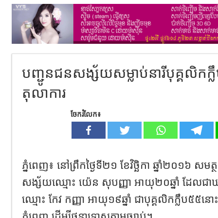
បញ្ជូនជនសង្ស័យសម្លាប់នារីបុគ្គលិកក
តុលាការ
ចែករំលែក៖
ភ្នំពេញ៖ នៅព្រឹកថ្ងៃទី២១ ខែវិច្ឆិកា ឆ្នាំ២០១៦ សម
សង្ស័យឈ្មោះ យ៉េន សុបញ្ញា អាយុ២០ឆ្នាំ ដែលជាឃា
ឈ្មោះ កែវ កញ្ញា អាយុ១៩ឆ្នាំ ជាបុគ្គលិកក្លឹប៥៥ន
ភ្នំពេញ ដើម្បីផ្តន្ទាទោសតាមច្បាប់។