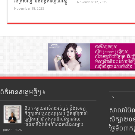
វិចិត្រសិល្បៈ និងអង្គការយូណេស្កូ
November 12, 2025
November 18, 2025
ព័ត៌មានសង្គមថ្មីៗ ៖
>
ឪពុក-ម្ដាយអស់ការអត់ធ្មត់,ប្ដឹងសមត្ថ
សាលាប៊ែលធ
កិច្ចឱ្យចាប់ខ្លួនកូនប្រុសបង្កើតប្រើប្រាស់
សិក្សា២
គ្រឿងញៀន ក្នុងករណីហិង្សាដោយ
ចេតនានិងគំរាមកំហែងថានឹងសម្លាប់
ថ្ងៃទី០៣ក
June 3, 2026