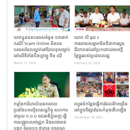
ឃាត់ខ្លួនជនបរទេសចំនួន ១៣នាក់
លោក លី ធុជ ៖
ករណី Scam Online និងជន
ការបោសសម្អាតមីនគឺជាការស្តារ
បរទេសដែលស្នាក់នៅដែលខុសច្បាប់
ជីវភាពរស់នៅប្រកដោយសេចក្តី
នៅលើទីតាំងបឹងហ្គាឡូ គីម ឈី
ថ្លៃថ្នូររបស់ប្រជាពលរដ្ឋ
March 11, 2026
February 24, 2026
កម្លាំងការិយាល័យនគរបាល
វប្បធម៌កន្លែងធ្វើការដែលរីកចម្រើន
ប្រឆាំងបទល្មើសសេដ្ឋកិច្ច សហការ
នៅក្នុងទីផ្សារដែលកំពុងងើបឡើង
ជាមួយ ក.ប.ប រាជធានីភ្នំពេញ ធ្វើ
December 18, 2025
ការបង្ក្រាបសាច់ជ្រូក និងសាច់មាន់
បង្កក ចំនួន១១.៥តោន ខូចគុណ