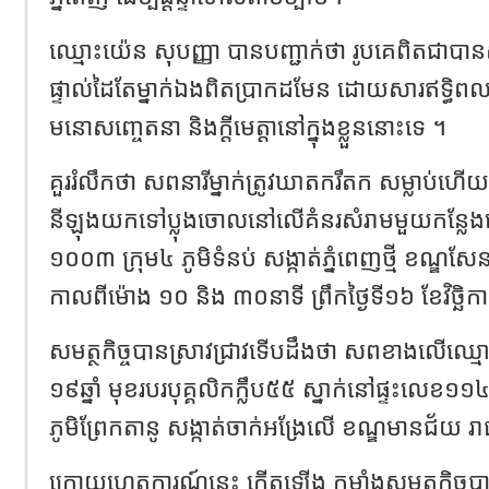
ឈ្មោះយ៉េន សុបញ្ញា បានបញ្ជាក់ថា រូបគេពិតជាបាន
ផ្ទាល់ដៃតែម្នាក់ឯងពិតប្រាកដមែន ដោយសារឥទ្ធិពលថ
មនោសញ្ចេតនា និងក្តីមេត្តានៅក្នុងខ្លួននោះទេ ។
គួររំលឹកថា សពនារីម្នាក់ត្រូវឃាតករឹតក សម្លាប់ហើយរ
នីឡុងយកទៅប្លុងចោលនៅលើគំនរសំរាមមួយកន្លែងនៅ
១០០៣ ក្រុម៤ ភូមិទំនប់ សង្កាត់ភ្នំពេញថ្មី ខណ្ឌសែន
កាលពីម៉ោង ១០ និង ៣០នាទី ព្រឹកថ្ងៃទី១៦ ខែវិច្ឆិក
សមត្ថកិច្ចបានស្រាវជ្រាវទើបដឹងថា សពខាងលើឈ្មោះ
១៩ឆ្នាំ មុខរបរបុគ្គលិកក្លឹប៥៥ ស្នាក់នៅផ្ទះលេខ១
ភូមិព្រែកតានូ សង្កាត់ចាក់អង្រែលើ ខណ្ឌមានជ័យ រា
ក្រោយហេតុការណ៍នេះ កើតឡើង កម្លាំងសមត្ថកិច្ចបា