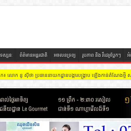
ទស្សនៈ
ព័ត៌មានអន្តរជាតិ
អចលនទ្រព្យ
រូបភាព និង វីដេអូប្លែកៗ
អ
ចៀក ៖ អគារ Sky 31 នៅខណ្ឌទួលគោក មានអ្នកជួលបន្ទប់បើកល្បែងសុីសង