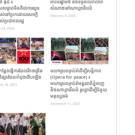
 ធុជ ៖
អបអរឆ្នាំមមី និងទទួលយកលាភ
សម្អាតមីនគឺជាការស្តារ
សំណាងនៅណាហ្គាវើលដ៍
រស់នៅប្រកដោយសេចក្តី
February 4, 2026
ររបស់ប្រជាពលរដ្ឋ
 24, 2026
កន្លែងធ្វើការដែលរីកចម្រើន
មហោស្រពអូប៉េរ៉ាដើម្បីសន្តិភាព
ងទីផ្សារដែលកំពុងងើបឡើង
(Opera for peace) ៖
មហោស្រពអូប៉េរ៉ាអន្តរជាតិភ្នំពេញ
r 18, 2025
និងណាហ្កាវើលដ៍ រួមគ្នាដើម្បីជំនួយ
មនុស្សធម៌
December 11, 2025