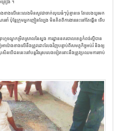
ៃ១គ្រឿង ។
៉ោងខាងលើនេះលេងមិនសូវជាចាក់លុយធំៗប៉ុន្មានទេ តែលេងយូរមក
ណរនាំ ប៉ុន្តែក្រុមអ្នកញៀនល្បែង មិនគិតពីការងារនេះនៅតែផ្គើន ទើប
្មទណ្ឌកម្រិតស្រាលនៃស្នង ការដ្ឋាននគរបាលខេត្តកំពង់ស្ពឺបាន
ញ់អាប៉ោងខាងលើនឹងត្រូវដោះលែងវិញបន្ទាប់ពីសមត្ថកិច្ចអប់រំ និងឲ្យ
យប្រសិនបើជននេះនៅបន្តរឹងរូសលេងទៀតនោះនឹងត្រូវប្រឈមការចាប់