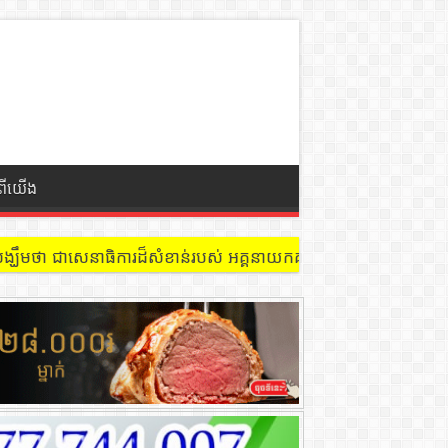
ំពីយើង
 នៅជាន់ទី៩ បន្ទប់ ៩០២ !