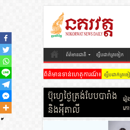
ព័ត៌មានជាតិ
ខ្សឹបដាក់ត្រចៀក
ព័ត៌មានទាន់ហេតុការណ៍៖
ខ្សឹបដាក់ត្រ