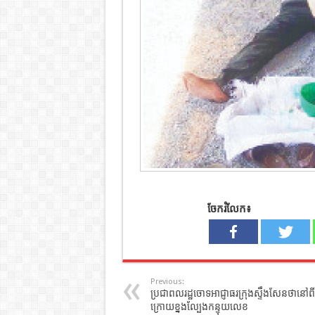
ចែករំលែក៖
Previous:
ប្រជាពលរដ្ឋចោទអាជ្ញាធរក្រុងស្ទឹងសែនថានៅពី
ក្រោយខ្នងល្បែងកន្ទុយលេខ