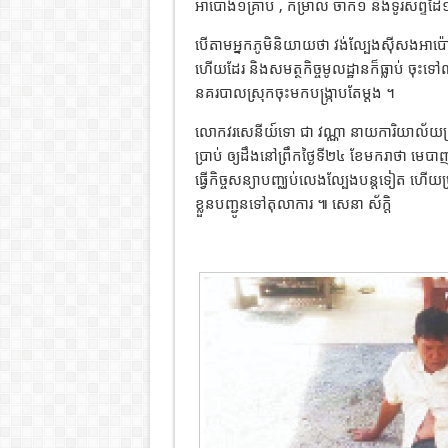
អាប៉ោង១គ្រាប់ , កម្រាល ចាក់១ និងទូរស័ព្ទដ
បើតាមអ្នកភូមិនិយាយថា វង់ល្បែងសុីសងអាប
ហើយដែរ និងសមត្ថកិច្ចមូលដ្ឋានក៏ធ្លាប់ ចុះទៅ
នគរបាលស្រុកចុះមកបង្ក្រាបតែម្តង ។
លោកវរសេនីយ៍ទោ ជា វណ្ណា នាយការិយាល័យព្រហ
ប្រាប់ ឲ្យដឹងនៅព្រឹកថ្ងៃទី២៤ ខែមករាថា មេបា
ធ្វើកិច្ចសន្យាបញ្ឈប់លេងល្បែងបន្តទៀត ហើ
ខ្លួនបញ្ជូនទៅតុលាការ ៕ សេនា ស័ក្តិ