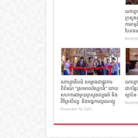
ណាហ្គ
ក្រសួង
ការកម្ម
បៃតងលើ
Novembe
ណាហ្គាវើលដ៍ សម្ពោធជាផ្លូវការ
ណាហ្គា
ពិព័រណ៍ “ស្រមោលស្បែកធំ” ដោយ
ជាកន្ល
សហការជាមួយក្រសួងវប្បធម៌ និង
ស្ថាប័
វិចិត្រសិល្បៈ និងអង្គការយូណេស្កូ
Novembe
November 18, 2025