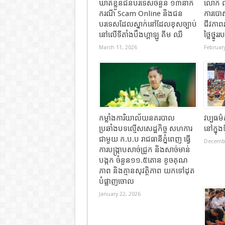
ឃាត់ខ្លួនជនបរទេសចំនួន ១៣នាក់
លោក លី
ករណី Scam Online និងជន
ការបោស
បរទេសដែលស្នាក់នៅដែលខុសច្បាប់
ជីវភាព
នៅលើទីតាំងបឹងហ្គាឡូ គីម ឈី
ថ្លៃថ្នូ
March 11, 2026
February
កម្លាំងការិយាល័យនគរបាល
វប្បធម៌
ប្រឆាំងបទល្មើសសេដ្ឋកិច្ច សហការ
នៅក្នុ
ជាមួយ ក.ប.ប រាជធានីភ្នំពេញ ធ្វើ
Decembe
ការបង្ក្រាបសាច់ជ្រូក និងសាច់មាន់
បង្កក ចំនួន១១.៥តោន ខូចគុណ
ភាព និងគ្មានសុវត្ថិភាព យកទៅដុត
បំផ្លាញចោល
January 22, 2026