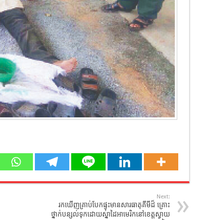
Next:
រកឃើញគ្រាប់បែកផ្ទុះមានសារធាតុគីមីដ៏ គ្រោះ
ថ្នាក់បន្សល់ទុកដោយស្នាដៃអាមេរិកនៅខេត្តស្វាយ