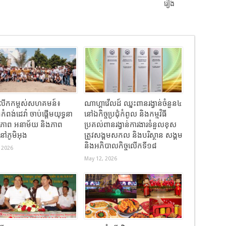
រៀង
ធីលើកកម្ពស់សហគមន៍៖
ណាហ្គាវើលដ៍ ឈ្នះពានរង្វាន់ចំនួន៤
កំពង់ដេវ៉ា ចាប់ផ្តើមយុទ្ធនា
នៅឯកិច្ចប្រជុំកំពូល និងកម្មវិធី
ខភាព អនាម័យ និងភាព
ប្រគល់ពានរង្វាន់ការងារទំនួលខុស
នៅភូមិអុង
ត្រូវសង្គមសកល និងបរិស្ថាន សង្គម
និងអភិបាលកិច្ចលើកទី១៨
 2026
May 12, 2026