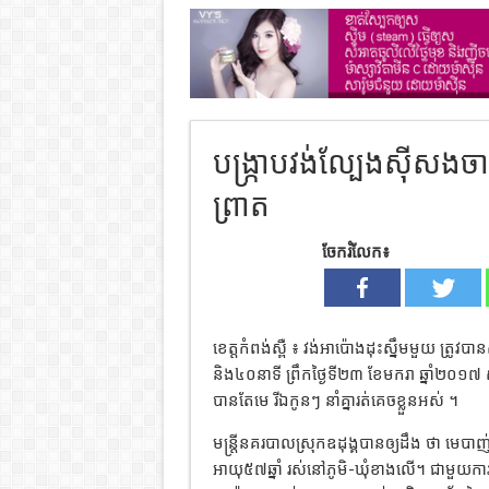
បង្ក្រាបវង់ល្បែងសុីស
ព្រាត
ចែករំលែក៖
ខេត្តកំពង់ស្ពឺ ៖ វង់អាប៉ោងដុះស្នឹមមួយ ត្រូវ
និង៤០នាទី ព្រឹកថ្ងៃទី២៣ ខែមករា ឆ្នាំ២០១៧ ស្ថិត
បានតែមេ រីឯកូនៗ នាំគ្នារត់គេចខ្លួនអស់ ។
មន្រ្តីនគរបាលស្រុកឧដុង្គបានឲ្យដឹង ថា មេបាញ់
អាយុ៥៧ឆ្នាំ រស់នៅភូមិ-ឃុំខាងលើ។ ជាមួយការឃ