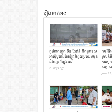
រឿងទាក់ទង
កូរ៉េខាងត្បូង ចិន តៃវ៉ាន់ និងប្រទេស
កម្មវិ
អាស៊ីបូព៌ាដទៃទៀតកំពុងប្រឈមមុខ
មូលនិធិ
នឹងព្យុះទីហ្វុងបាវី
ការសុ
សម្អាត
28 days ago
June 22,