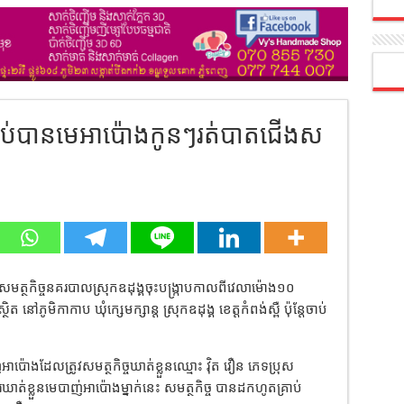
ងចាប់បានមេអាប៉ោងកូនៗរត់បាតជើងស
បានសមត្ថកិច្ចនគរបាលស្រុកឧដុង្គចុះបង្ក្រាបកាលពីវេលាម៉ោង១០
 នៅភូមិកាកាប ឃុំក្សេមក្សាន្ត ស្រុកឧដុង្គ ខេត្តកំពង់ស្ពឺ ប៉ុន្តែចាប់
អាប៉ោងដែលត្រូវសមត្ថកិច្ចឃាត់ខ្លួនឈ្មោះ វុិត វឿន ភេទប្រុស
ាត់ខ្លួនមេបាញ់អាប៉ោងម្នាក់នេះ សមត្ថកិច្ច បានដកហូតគ្រាប់