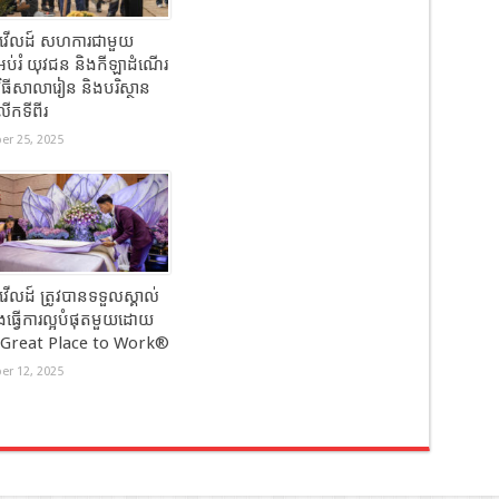
ាវើលដ៍ សហការជាមួយ
អប់រំ យុវជន និងកីឡាដំណើរ
វិធីសាលារៀន និងបរិស្ថាន
កទីពីរ
r 25, 2025
វើលដ៍ ត្រូវបានទទួលស្គាល់
ែងធ្វើការល្អបំផុតមួយដោយ
ន Great Place to Work®
r 12, 2025