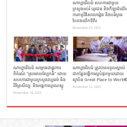
ណាហ្គាវើលដ៍ សហការជាមួយ
ក្រសួងអប់រំ យុវជន និងកីឡាដំណើ
ការកម្មវិធីសាលារៀន និងបរិស្ថាន
បៃតងលើកទីពីរ
November 25, 2025
ណាហ្គាវើលដ៍ សម្ពោធជាផ្លូវការ
ណាហ្គាវើលដ៍ ត្រូវបានទទួលស្គាល់
ពិព័រណ៍ “ស្រមោលស្បែកធំ” ដោយ
ជាកន្លែងធ្វើការល្អបំផុតមួយដោយ
សហការជាមួយក្រសួងវប្បធម៌ និង
ស្ថាប័ន Great Place to Work
វិចិត្រសិល្បៈ និងអង្គការយូណេស្កូ
November 12, 2025
November 18, 2025