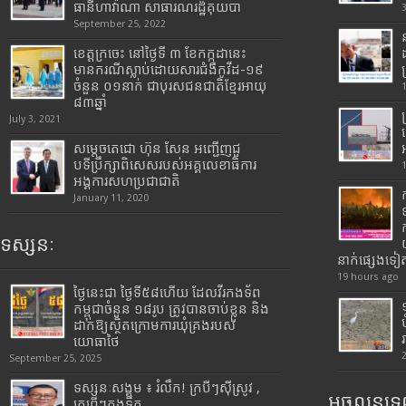
ធានីហាវ៉ាណា សាធារណរដ្ឋគុយបា
September 25, 2022
ខេត្តក្រចេះ នៅថ្ងៃទី ៣ ខែកក្កដានេះ
មានករណីស្លាប់ដោយសារជំងឺកូវីដ-១៩
ចំនួន ០១នាក់ ជាបុរសជនជាតិខ្មែរអាយុ
៨៣ឆ្នាំ
July 3, 2021
សម្តេចតេជោ ហ៊ុន សែន អញ្ជើញជួ
បទីប្រឹក្សាពិសេសរបស់អគ្គលេខាធិការ
អង្គការសហប្រជាជាតិ
January 11, 2020
ទស្សនៈ
នាក់ផ្សេងទៀ
19 hours ago
ថ្ងៃនេះជា ថ្ងៃទី៥៨ហើយ ដែលវីរកងទ័ព
កម្ពុជាចំនួន ១៨រូប ត្រូវបានចាប់ខ្លួន និង
ដាក់ឱ្យស្ថិតក្រោមការឃុំគ្រងរបស់
យោធាថៃ
September 25, 2025
ទស្សនៈសង្គម ៖ រំលឹក! ក្របីៗស៊ីស្រូវ ,
អចលនទ្រព
ក្រពើៗក្នុងទឹក