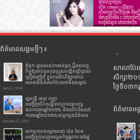
ព័ត៌មានសង្គមថ្មីៗ ៖
>
ឪពុក-ម្ដាយអស់ការអត់ធ្មត់,ប្ដឹងសមត្ថ
សាលាប៊ែលធ
កិច្ចឱ្យចាប់ខ្លួនកូនប្រុសបង្កើតប្រើប្រាស់
សិក្សា២
គ្រឿងញៀន ក្នុងករណីហិង្សាដោយ
ចេតនានិងគំរាមកំហែងថានឹងសម្លាប់
ថ្ងៃទី០៣ក
June 3, 2026
រដ្ឋមន្រ្តី​ នេត្រ​ ភក្ត្រា​
អញ្ជើញបើកសន្និបាតបូកសរុបលទ្ធ
ព័ត៌មានអន្
ផលការងារឆ្នាំ២០២៤ និងលើកទិសដៅ
ការងារឆ្នាំ២០២៥របស់​ក្រសួង​ព័ត៌មាន​
January 21, 2025
សកម្មភាពសម្តេចតេជោ ហ៊ុន សែន
អញ្ជើញបំពេញទស្សនកិច្ចផ្លូវការ នៅរដ្ឋ