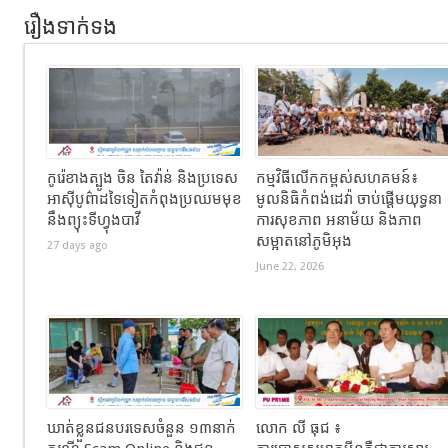
រឿងទាក់ទង
កូរ៉េខាងត្បូង ចិន តៃវ៉ាន់ និងប្រទេស
កម្មវិធីលើកកម្ពស់សហគមន៍៖
អាស៊ីបូព៌ាដទៃទៀតកំពុងប្រឈមមុខ
មូលនិធិកំពង់ដេវ៉ា ចាប់ផ្តើមយុទ្ធនា
នឹងព្យុះទីហ្វុងបាវី
ការសុខភាព អនាម័យ និងភាព
សម្អាតនៅភូមិអុង
27 days ago
June 22, 2026
ឃាត់ខ្លួនជនបរទេសចំនួន ១៣នាក់
លោក លី ធុជ ៖