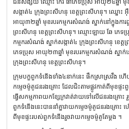
ជនសង្ស័យ ឈ្មោះ កែវ ធាភេទប្រុស អាយុ២៤ឆ្នាំ មុ
សង្កាត់៤ ក្រុងព្រះសីហនុ ខេត្តព្រះសីហនុ។ ឈ្នោះ អ៊ឹ
អាយុ៣២ឆ្នាំ មុខរបរកម្មករសំណង់ ស្នាក់នៅក្នុងការដ
ព្រះសីហនុ ខេត្តព្រះសីហនុ។ ឈ្មោះឡាយ ឆែ ភេទប្រ
កម្មករសំណង់ ស្នាក់សង្កាត់៤ ក្រុងព្រះសីហនុ ខេត្តព
ភេទប្រុស អាយុ២៣ឆ្នាំ មុខរបរកម្មករសំណង់ ស្នាក់នៅស
ក្រុងព្រះសីហនុ ខេត្តព្រះសីហនុ។
ក្រុមបក្ខពួកទំនើងទាំង៤នាក់នេះ ផឹកស្រាស្រវឹង ហើយប
កម្ទេចម៉ូតូជនរងគ្រោះ ដែលជិះតាមផ្លូវកាត់ពីមុខផ
ធ្វើសកម្មភាពយកខ្សែក្រវាត់វាយទៅលើជនរងគ្រោះ រួ
ពួកទំនើងនេះបាននាំគ្នាវាយកម្ទេចម៉ូតូជនរងគ្រោះ
ពីមុខផ្ទះរបស់ពួកទំនើងរួចវាយកម្ទេចម៉ូតូតែម្តង ។