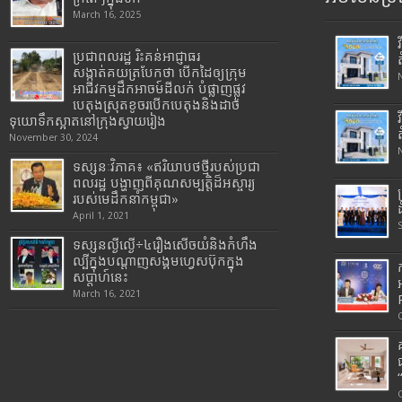
March 16, 2025
ប្រជាពលរដ្ឋ រិះគន់អាជ្ញាធរ
សង្កាត់គយត្របែកថា បើកដៃឲ្យក្រុម
អាជីវកម្មដឹកអាចម៍ដីលក់ បំផ្លាញផ្លូវ
បេតុងស្រុតខូចរបើកបេតុងនិងដាច់
ទុយោទឹកស្អាតនៅក្រុងស្វាយរៀង
November 30, 2024
ទស្សនៈវិភាគ៖ «ឥរិយាបថថ្មីរបស់ប្រជា
ពលរដ្ឋ បង្ហាញពីគុណសម្បត្តិដ៏អស្ចារ្យ
របស់មេដឹកនាំកម្ពុជា»
April 1, 2021
ទស្សនល្ងីល្ងើ÷៤រឿងសើចយំនិងកំហឹង
ល្បីក្នុងបណ្តាញសង្គមហ្វេសប៊ុកក្នុង
សប្តាហ៍នេះ
March 16, 2021