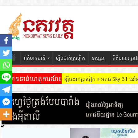
ព័ត៌មានជាតិ
ខ្សឹបដាក់ត្រចៀក
ទស្សនៈ
ព័ត៌មានអន្តរជ
ព័ត៌មានទាន់ហេតុការណ៍៖
ខ្សឹបដាក់ត្រចៀក ៖ អគារ Sky 31 នៅ
ខ្សឹបដាក់ត្រចៀក ៖ ដល់ករ ! ឈ្មួញដ