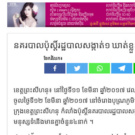
នគរបាលប៉ុស្តិ៍រដ្ឋបាលសង្កាត់១ ឃាត់ខ្
ចែករំលែក៖
ខេត្តព្រះសីហនុ៖ នៅថ្ងៃទី១១ ខែមីនា ឆ្នាំ២០១៧ 
ចូលថ្ងៃទី១២ ខែមីនា ឆ្នាំ២០១៧ នៅចំរោងបុណ្រភូមិក
ក្រុងខេត្តព្រះសីហនុ កំលាំងប៉ុស្តិ៍នគរបាលរដ្ឋបាលសង្
មនុស្សទំនើងមានគ្នាចំនួន៤នាក់ ។