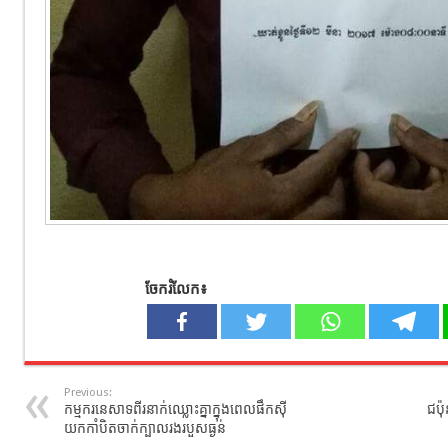
ចែករំលែក៖
Previous:
កម្មករនេសាទពីរនាក់ឈ្លោះគ្នាក្នុងពេលផឹកស៊ី
ជប៉
យកកាំបិតចាក់ក្បាលរង​របួសធ្ងន់