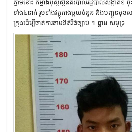
ភ្លាមនោះ កម្លាំងប៉ុស្តស្តិ៍នគរបាលរដ្ឋបាលសង្កាត់១ ច
ទាំង៤នាក់ រួមទាំងវត្ថុតាងមួយចំនួន និងបញ្ជូនមុខ
ក្រុងដើម្បីចាត់ការតាមនីតិវិធីច្បាប់ ៕ ឆ្លាម សមុទ្រ