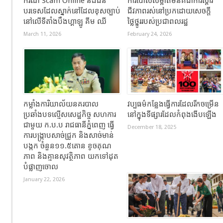
ករណី Scam Online និងជន
ការបោសសម្អាតមីនគឺជាការស្តារ
បរទេសដែលស្នាក់នៅដែលខុសច្បាប់
ជីវភាពរស់នៅប្រកដោយសេចក្តី
នៅលើទីតាំងបឹងហ្គាឡូ គីម ឈី
ថ្លៃថ្នូររបស់ប្រជាពលរដ្ឋ
March 11, 2026
February 24, 2026
កម្លាំងការិយាល័យនគរបាល
វប្បធម៌កន្លែងធ្វើការដែលរីកចម្រើន
ប្រឆាំងបទល្មើសសេដ្ឋកិច្ច សហការ
នៅក្នុងទីផ្សារដែលកំពុងងើបឡើង
ជាមួយ ក.ប.ប រាជធានីភ្នំពេញ ធ្វើ
December 18, 2025
ការបង្ក្រាបសាច់ជ្រូក និងសាច់មាន់
បង្កក ចំនួន១១.៥តោន ខូចគុណ
ភាព និងគ្មានសុវត្ថិភាព យកទៅដុត
បំផ្លាញចោល
January 22, 2026