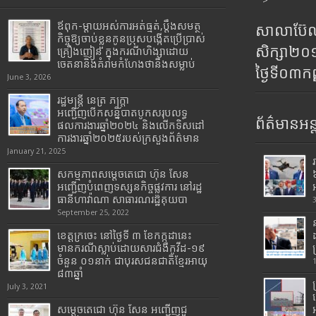
>
ឪពុក-ម្ដាយអស់ការអត់ធ្មត់,ប្ដឹងសមត្ថ
សាលាប៊ែលធ
កិច្ចឱ្យចាប់ខ្លួនកូនប្រុសបង្កើតប្រើប្រាស់
សិក្សា២
គ្រឿងញៀន ក្នុងករណីហិង្សាដោយ
ចេតនានិងគំរាមកំហែងថានឹងសម្លាប់
ថ្ងៃទី០៣ក
June 3, 2026
រដ្ឋមន្រ្តី​ នេត្រ​ ភក្ត្រា​
អញ្ជើញបើកសន្និបាតបូកសរុបលទ្ធ
ព័ត៌មានអន្
ផលការងារឆ្នាំ២០២៤ និងលើកទិសដៅ
ការងារឆ្នាំ២០២៥របស់​ក្រសួង​ព័ត៌មាន​
January 21, 2025
សកម្មភាពសម្តេចតេជោ ហ៊ុន សែន
អញ្ជើញបំពេញទស្សនកិច្ចផ្លូវការ នៅរដ្ឋ
ធានីហាវ៉ាណា សាធារណរដ្ឋគុយបា
September 25, 2022
ខេត្តក្រចេះ នៅថ្ងៃទី ៣ ខែកក្កដានេះ
មានករណីស្លាប់ដោយសារជំងឺកូវីដ-១៩
ចំនួន ០១នាក់ ជាបុរសជនជាតិខ្មែរអាយុ
៨៣ឆ្នាំ
July 3, 2021
សម្តេចតេជោ ហ៊ុន សែន អញ្ជើញជួ