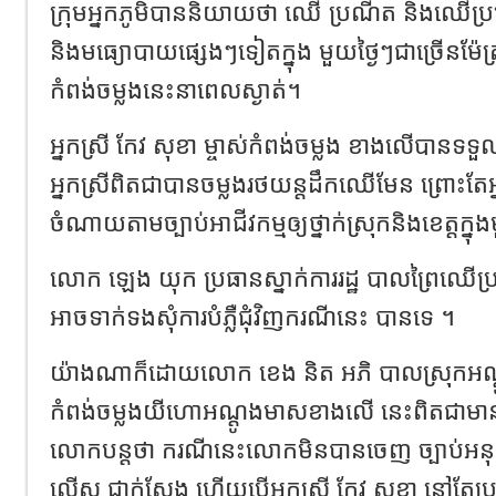
ក្រុមអ្នកភូមិបាននិយាយថា ឈើ ប្រណីត និងឈើប
និងមធ្យោបាយផ្សេងៗទៀតក្នុង មួយថ្ងៃៗជាច្រើនម៉ែត្
កំពង់ចម្លងនេះនាពេលស្ងាត់។
អ្នកស្រី កែវ សុខា ម្ចាស់កំពង់ចម្លង ខាងលើបានទទួ
អ្នកស្រីពិតជាបានចម្លងរថយន្តដឹកឈើមែន ព្រោះតែអ
ចំណាយតាមច្បាប់អាជីវកម្មឲ្យថ្នាក់ស្រុកនិងខេត្តក
លោក ឡេង យុក ប្រធានស្នាក់ការរដ្ឋ បាលព្រៃឈើប្
អាចទាក់ទងសុំការបំភ្លឺជុំវិញករណីនេះ បានទេ ។
យ៉ាងណាក៏ដោយលោក ខេង និត អភិ បាលស្រុកអណ្ត
កំពង់ចម្លងយីហោអណ្តូងមាសខាងលើ នេះពិតជាមា
លោកបន្តថា ករណីនេះលោកមិនបានចេញ ច្បាប់អនុញ
ល្មើស ជាក់ស្តែង ហើយបើអ្នកស្រី កែវ សុខា នៅតែប្