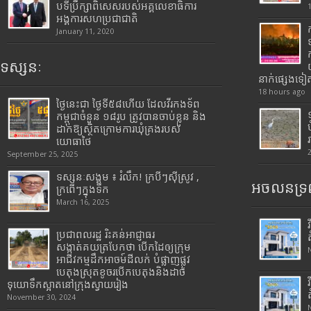
បទីប្រឹក្សាពិសេសរបស់អគ្គលេខាធិការ
អង្គការសហប្រជាជាតិ
January 11, 2020
ទស្សនៈ
នាក់ផ្សេងទៀ
18 hours ago
ថ្ងៃនេះជា ថ្ងៃទី៥៨ហើយ ដែលវីរកងទ័ព
កម្ពុជាចំនួន ១៨រូប ត្រូវបានចាប់ខ្លួន និង
ដាក់ឱ្យស្ថិតក្រោមការឃុំគ្រងរបស់
យោធាថៃ
September 25, 2025
ទស្សនៈសង្គម ៖ រំលឹក! ក្របីៗស៊ីស្រូវ ,
អចលនទ្រព
ក្រពើៗក្នុងទឹក
March 16, 2025
ប្រជាពលរដ្ឋ រិះគន់អាជ្ញាធរ
សង្កាត់គយត្របែកថា បើកដៃឲ្យក្រុម
អាជីវកម្មដឹកអាចម៍ដីលក់ បំផ្លាញផ្លូវ
បេតុងស្រុតខូចរបើកបេតុងនិងដាច់
ទុយោទឹកស្អាតនៅក្រុងស្វាយរៀង
November 30, 2024