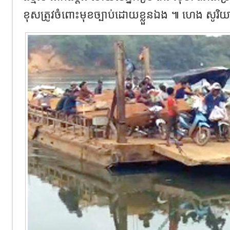
ខុសត្រូវចំពោះមុខច្បាប់ដោយខ្លួនឯង ៕ ហេង សូរិយ