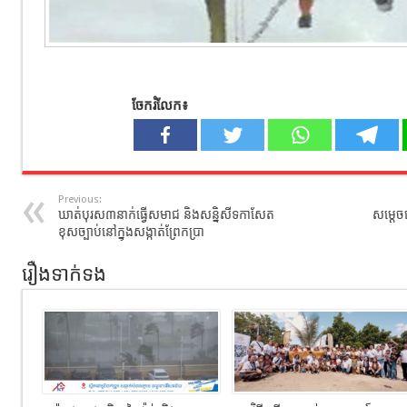
ចែករំលែក៖
Previous:
ឃាត់បុរស៣នាក់ធ្វើសមាជ និងសន្និសីទកាសែត
សម្តេច
ខុសច្បាប់នៅក្នុងសង្កាត់ព្រែកប្រា
រឿងទាក់ទង