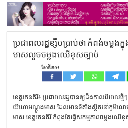
ប្រជាពលរដ្ឋខ្សឹបប្រាប់ថា កំពង់ចម្លងក្
មាសលួចចម្លងឈើខុសច្បាប់
ចែករំលែក៖
ខេត្តរតនគិរី៖ ប្រជាពលរដ្ឋបានឲ្យដឹងកាលពីពេលថ្មី
យីហោអណ្តូងមាស ដែលមានទីតាំងស្ថិតនៅភូមិលោម ឃ
មាស ខេត្តរតនគិរី កំពុងតែធ្វើសកម្មភាពចម្លងឈើខុស