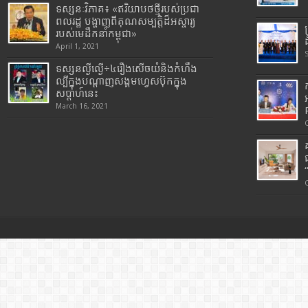
ទស្សនៈវិភាគ៖ «ឥរិយាបថថ្មីរបស់ប្រជា
ពលរដ្ឋ បង្ហាញពីគុណសម្បត្តិដ៏អស្ចារ្យ
របស់មេដឹកនាំកម្ពុជា»
April 1, 2021
ទស្សនល្ងីល្ងើ÷៤រឿងសើចយំនិងកំហឹង
ល្បីក្នុងបណ្តាញសង្គមហ្វេសប៊ុកក្នុង
សប្តាហ៍នេះ
March 16, 2021