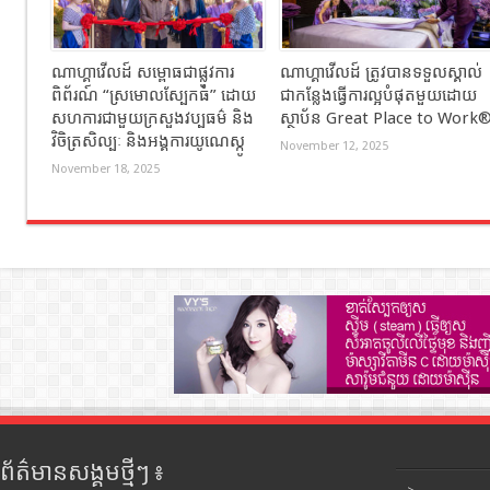
ណាហ្គាវើលដ៍ សម្ពោធជាផ្លូវការ
ណាហ្គាវើលដ៍ ត្រូវបានទទួលស្គាល់
ពិព័រណ៍ “ស្រមោលស្បែកធំ” ដោយ
ជាកន្លែងធ្វើការល្អបំផុតមួយដោយ
សហការជាមួយក្រសួងវប្បធម៌ និង
ស្ថាប័ន Great Place to Work
វិចិត្រសិល្បៈ និងអង្គការយូណេស្កូ
November 12, 2025
November 18, 2025
ព័ត៌មានសង្គមថ្មីៗ ៖