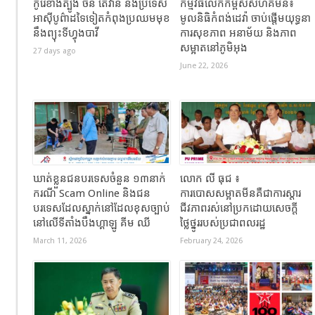
កូរ៉េខាងត្បូង ចិន តៃវ៉ាន់ និងប្រទេស
កម្មវិធីលើកកម្ពស់សហគមន៍៖
អាស៊ីបូព៌ាដទៃទៀតកំពុងប្រឈមមុខ
មូលនិធិកំពង់ដេវ៉ា ចាប់ផ្តើមយុទ្ធនា
នឹងព្យុះទីហ្វុងបាវី
ការសុខភាព អនាម័យ និងភាព
សម្អាតនៅភូមិអុង
27 days ago
June 22, 2026
ឃាត់ខ្លួនជនបរទេសចំនួន ១៣នាក់
លោក លី ធុជ ៖
ករណី Scam Online និងជន
ការបោសសម្អាតមីនគឺជាការស្តារ
បរទេសដែលស្នាក់នៅដែលខុសច្បាប់
ជីវភាពរស់នៅប្រកដោយសេចក្តី
នៅលើទីតាំងបឹងហ្គាឡូ គីម ឈី
ថ្លៃថ្នូររបស់ប្រជាពលរដ្ឋ
March 11, 2026
February 24, 2026