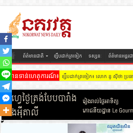
ព័ត៌មានជាតិ
ខ្សឹបដាក់ត្រចៀក
ទស្សនៈ
ព័ត៌មានអន្តរជ
ព័ត៌មានទាន់ហេតុការណ៍៖
ខ្សឹបដាក់ត្រចៀក ៖ អគារ Sky 31 នៅ