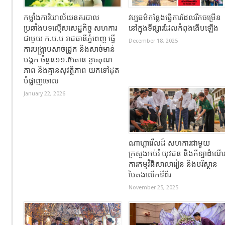
កម្លាំងការិយាល័យនគរបាល
វប្បធម៌កន្លែងធ្វើការដែលរីកចម្រើន
ប្រឆាំងបទល្មើសសេដ្ឋកិច្ច សហការ
នៅក្នុងទីផ្សារដែលកំពុងងើបឡើង
ជាមួយ ក.ប.ប រាជធានីភ្នំពេញ ធ្វើ
December 18, 2025
ការបង្ក្រាបសាច់ជ្រូក និងសាច់មាន់
បង្កក ចំនួន១១.៥តោន ខូចគុណ
ភាព និងគ្មានសុវត្ថិភាព យកទៅដុត
បំផ្លាញចោល
January 22, 2026
ណាហ្គាវើលដ៍ សហការជាមួយ
ក្រសួងអប់រំ យុវជន និងកីឡាដំណើ
ការកម្មវិធីសាលារៀន និងបរិស្ថាន
បៃតងលើកទីពីរ
November 25, 2025