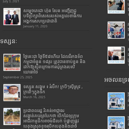
July 3, 2021
សម្តេចតេជោ ហ៊ុន សែន អញ្ជើញជួ
បទីប្រឹក្សាពិសេសរបស់អគ្គលេខាធិការ
អង្គការសហប្រជាជាតិ
January 11, 2020
ទស្សនៈ
ថ្ងៃនេះជា ថ្ងៃទី៥៨ហើយ ដែលវីរកងទ័ព
កម្ពុជាចំនួន ១៨រូប ត្រូវបានចាប់ខ្លួន និង
ដាក់ឱ្យស្ថិតក្រោមការឃុំគ្រងរបស់
យោធាថៃ
September 25, 2025
អចលនទ្រព
ទស្សនៈសង្គម ៖ រំលឹក! ក្របីៗស៊ីស្រូវ ,
ក្រពើៗក្នុងទឹក
March 16, 2025
ប្រជាពលរដ្ឋ រិះគន់អាជ្ញាធរ
សង្កាត់គយត្របែកថា បើកដៃឲ្យក្រុម
អាជីវកម្មដឹកអាចម៍ដីលក់ បំផ្លាញផ្លូវ
បេតុងស្រុតខូចរបើកបេតុងនិងដាច់