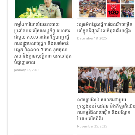
កម្លាំងការិយាល័យនគរបាល
វប្បធម៌កន្លែងធ្វើការដែលរីកចម្រើន
ប្រឆាំងបទល្មើសសេដ្ឋកិច្ច សហការ
នៅក្នុងទីផ្សារដែលកំពុងងើបឡើង
ជាមួយ ក.ប.ប រាជធានីភ្នំពេញ ធ្វើ
December 18, 2025
ការបង្ក្រាបសាច់ជ្រូក និងសាច់មាន់
បង្កក ចំនួន១១.៥តោន ខូចគុណ
ភាព និងគ្មានសុវត្ថិភាព យកទៅដុត
បំផ្លាញចោល
January 22, 2026
ណាហ្គាវើលដ៍ សហការជាមួយ
ក្រសួងអប់រំ យុវជន និងកីឡាដំណើ
ការកម្មវិធីសាលារៀន និងបរិស្ថាន
បៃតងលើកទីពីរ
November 25, 2025