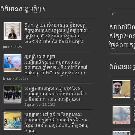
ព័ត៌មានសង្គមថ្មីៗ ៖
>
ឪពុក-ម្ដាយអស់ការអត់ធ្មត់,ប្ដឹងសមត្ថ
សាលាប៊ែលធ
កិច្ចឱ្យចាប់ខ្លួនកូនប្រុសបង្កើតប្រើប្រាស់
សិក្សា២
គ្រឿងញៀន ក្នុងករណីហិង្សាដោយ
ចេតនានិងគំរាមកំហែងថានឹងសម្លាប់
ថ្ងៃទី០៣ក
June 3, 2026
រដ្ឋមន្រ្តី​ នេត្រ​ ភក្ត្រា​
អញ្ជើញបើកសន្និបាតបូកសរុបលទ្ធ
ព័ត៌មានអន្
ផលការងារឆ្នាំ២០២៤ និងលើកទិសដៅ
ការងារឆ្នាំ២០២៥របស់​ក្រសួង​ព័ត៌មាន​
January 21, 2025
សកម្មភាពសម្តេចតេជោ ហ៊ុន សែន
អញ្ជើញបំពេញទស្សនកិច្ចផ្លូវការ នៅរដ្ឋ
ធានីហាវ៉ាណា សាធារណរដ្ឋគុយបា
September 25, 2022
ខេត្តក្រចេះ នៅថ្ងៃទី ៣ ខែកក្កដានេះ
មានករណីស្លាប់ដោយសារជំងឺកូវីដ-១៩
ចំនួន ០១នាក់ ជាបុរសជនជាតិខ្មែរអាយុ
៨៣ឆ្នាំ