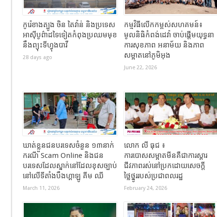
កូរ៉េខាងត្បូង ចិន តៃវ៉ាន់ និងប្រទេស
កម្មវិធីលើកកម្ពស់សហគមន៍៖
អាស៊ីបូព៌ាដទៃទៀតកំពុងប្រឈមមុខ
មូលនិធិកំពង់ដេវ៉ា ចាប់ផ្តើមយុទ្ធនា
នឹងព្យុះទីហ្វុងបាវី
ការសុខភាព អនាម័យ និងភាព
សម្អាតនៅភូមិអុង
28 days ago
June 22, 2026
ឃាត់ខ្លួនជនបរទេសចំនួន ១៣នាក់
លោក លី ធុជ ៖
ករណី Scam Online និងជន
ការបោសសម្អាតមីនគឺជាការស្តារ
បរទេសដែលស្នាក់នៅដែលខុសច្បាប់
ជីវភាពរស់នៅប្រកដោយសេចក្តី
នៅលើទីតាំងបឹងហ្គាឡូ គីម ឈី
ថ្លៃថ្នូររបស់ប្រជាពលរដ្ឋ
March 11, 2026
February 24, 2026