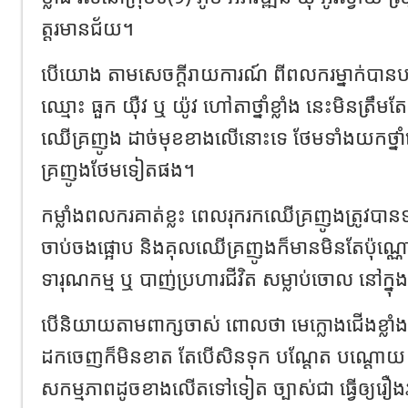
ត្ត​រ​មានជ័យ។
បើ​យោង តាម​សេចក្តី​រាយ​ការ​ណ៍ ពីពលករ​ម្នាក់​បានបញ
ឈ្មោះ ធួ​ក យ៉ឺ​វ ឬ យ៉ូ​វ ហៅ​តា​ថ្នាំខ្លាំង នេះ​មិន​ត្រ
ឈើ​គ្រញូង ដាច់​មុខ​ខាងលើ​នោះទេ ថែមទាំង​យក​ថ្ន
គ្រញូង​ថែមទៀត​ផង។
កម្លាំង​ពលករ​គាត់​ខ្លះ ពេល​រុករក​ឈើគ្រញូង​ត្រូវបាន
ចាប់ចង​ផ្អោប និង​គុល​ឈើគ្រញូង​ក៏​មាន​មិនតែប៉ុណ្ណ
ទារុណកម្ម ឬ បាញ់ប្រហារ​ជីវិត សម្លាប់ចោល នៅក្នុង​ព
បើ​និយាយ​តាម​ពា​ក្ស​ចាស់ ពោលថា មេក្លោង​ជើង​ខ្លាំង
ដកចេញ​ក៏​មិន​ខាត តែបើ​សិន​ទុក បណ្ដែត បណ្ដោយ ឱ្យ​ម
សកម្មភាព​ដូចខាងលើ​តទៅទៀត ច្បាស់​ជា ធ្វើឲ្យរឿងរ