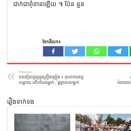
ជាក់​ជាពុំខាន​ឡើយ ៕ ប៉ែន នួន
ចែករំលែក៖
Previous:
បទល្មើស​ជួញដូរ​​គ្រឿងញៀន​ ៖​ តុលាការ​ខេត្ត​
កណ្ដាល​ លើក​លែង​ម្នាក់​ ,​ ផ្តន្ទា​ទោស​ម្នាក់​
អំពាវនាវ
រឿងទាក់ទង