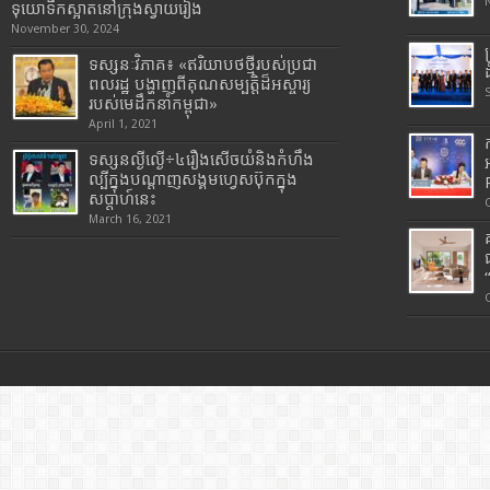
ទុយោទឹកស្អាតនៅក្រុងស្វាយរៀង
November 30, 2024
ទស្សនៈវិភាគ៖ «ឥរិយាបថថ្មីរបស់ប្រជា
ពលរដ្ឋ បង្ហាញពីគុណសម្បត្តិដ៏អស្ចារ្យ
របស់មេដឹកនាំកម្ពុជា»
April 1, 2021
ទស្សនល្ងីល្ងើ÷៤រឿងសើចយំនិងកំហឹង
ល្បីក្នុងបណ្តាញសង្គមហ្វេសប៊ុកក្នុង
សប្តាហ៍នេះ
March 16, 2021