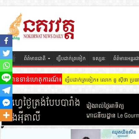
ព័ត៌មានជាតិ
ខ្សឹបដាក់ត្រចៀក
ទស្សនៈ
ព័ត៌មានអន្តរជ
ព័ត៌មានទាន់ហេតុការណ៍៖
ខ្សឹបដាក់ត្រចៀក ៖ អគារ Sky 31 នៅ