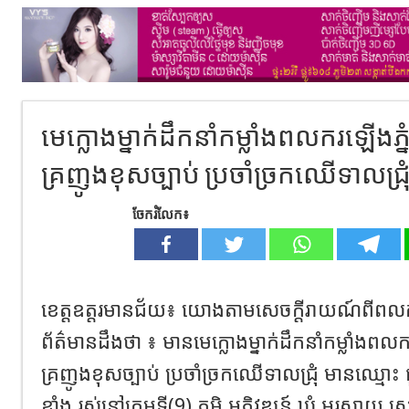
មេក្លោង​ម្នាក់​ដឹកនាំ​កម្លាំង​ពលករ​ឡើង​ភ្
គ្រញូង​ខុសច្បាប់ ប្រចាំ​ច្រក​ឈើទាលជ្រុ
ចែករំលែក៖
ខេត្តឧត្តរមានជ័យ៖ យោងតាម​សេចក្តី​រាយ​ណ៍​ពី​ពលករ​
ព័ត៌មាន​ដឹងថា ៖ មាន​មេក្លោង​ម្នាក់​ដឹកនាំ​កម្លាំង​ពលករ
គ្រញូង​ខុសច្បាប់ ប្រចាំ​ច្រក​ឈើទាល​ជ្រុំ មានឈ្មោះ ធួ​
ខ្លាំង រស់នៅ​ក្រុមទី(9) ភូមិ អភិវឌ្ឍ​ន៍ ឃុំ អូរ​ស្វាយ ស