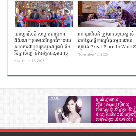
ណាហ្គាវើលដ៍ សម្ពោធជាផ្លូវការ
ណាហ្គាវើលដ៍ ត្រូវបានទទួលស្គាល់
ពិព័រណ៍ “ស្រមោលស្បែកធំ” ដោយ
ជាកន្លែងធ្វើការល្អបំផុតមួយដោយ
សហការជាមួយក្រសួងវប្បធម៌ និង
ស្ថាប័ន Great Place to Work
វិចិត្រសិល្បៈ និងអង្គការយូណេស្កូ
November 12, 2025
November 18, 2025