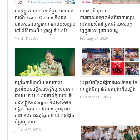
ឃាត់ខ្លួនជនបរទេសចំនួន ១៣នាក់
លោក លី ធុជ ៖
ករណី Scam Online និងជន
ការបោសសម្អាតមីនគឺជាការស្តារ
បរទេសដែលស្នាក់នៅដែលខុសច្បាប់
ជីវភាពរស់នៅប្រកដោយសេចក្តី
នៅលើទីតាំងបឹងហ្គាឡូ គីម ឈី
ថ្លៃថ្នូររបស់ប្រជាពលរដ្ឋ
March 11, 2026
February 24, 2026
កម្លាំងការិយាល័យនគរបាល
វប្បធម៌កន្លែងធ្វើការដែលរីកចម្រើន
ប្រឆាំងបទល្មើសសេដ្ឋកិច្ច សហការ
នៅក្នុងទីផ្សារដែលកំពុងងើបឡើង
ជាមួយ ក.ប.ប រាជធានីភ្នំពេញ ធ្វើ
December 18, 2025
ការបង្ក្រាបសាច់ជ្រូក និងសាច់មាន់
បង្កក ចំនួន១១.៥តោន ខូចគុណ
ភាព និងគ្មានសុវត្ថិភាព យកទៅដុត
បំផ្លាញចោល
January 22, 2026