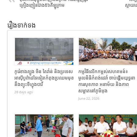
គ្រឿងញៀន​ជាង​៥៦​គីឡូក្រាម​
ស្ពាយ​ឈ
រឿងទាក់ទង
កូរ៉េខាងត្បូង ចិន តៃវ៉ាន់ និងប្រទេស
កម្មវិធីលើកកម្ពស់សហគមន៍៖
អាស៊ីបូព៌ាដទៃទៀតកំពុងប្រឈមមុខ
មូលនិធិកំពង់ដេវ៉ា ចាប់ផ្តើមយុទ្ធនា
នឹងព្យុះទីហ្វុងបាវី
ការសុខភាព អនាម័យ និងភាព
សម្អាតនៅភូមិអុង
28 days ago
June 22, 2026