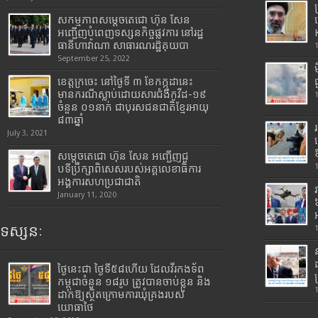
សកម្មភាពសម្តេចតេជោ ហ៊ុន សែន
អញ្ជើញបំពេញទស្សនកិច្ចផ្លូវការ នៅរដ្ឋ
ធានីហាវ៉ាណា សាធារណរដ្ឋគុយបា
September 25, 2022
ខេត្តក្រចេះ នៅថ្ងៃទី ៣ ខែកក្កដានេះ
មានករណីស្លាប់ដោយសារជំងឺកូវីដ-១៩
ចំនួន ០១នាក់ ជាបុរសជនជាតិខ្មែរអាយុ
៨៣ឆ្នាំ
July 3, 2021
សម្តេចតេជោ ហ៊ុន សែន អញ្ជើញជួ
បទីប្រឹក្សាពិសេសរបស់អគ្គលេខាធិការ
អង្គការសហប្រជាជាតិ
January 11, 2020
ទស្សនៈ
ថ្ងៃនេះជា ថ្ងៃទី៥៨ហើយ ដែលវីរកងទ័ព
កម្ពុជាចំនួន ១៨រូប ត្រូវបានចាប់ខ្លួន និង
ដាក់ឱ្យស្ថិតក្រោមការឃុំគ្រងរបស់
យោធាថៃ