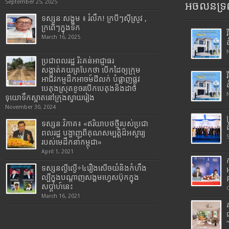
September 25, 2025
អចលនទ្រព
ទស្សនៈសង្គម ៖ រំលឹក! ក្របីៗស៊ីស្រូវ ,
ក្រពើៗក្នុងទឹក
March 16, 2025
ប្រជាពលរដ្ឋ រិះគន់អាជ្ញាធរ
សង្កាត់គយត្របែកថា បើកដៃឲ្យក្រុម
អាជីវកម្មដឹកអាចម៍ដីលក់ បំផ្លាញផ្លូវ
បេតុងស្រុតខូចរបើកបេតុងនិងដាច់
ទុយោទឹកស្អាតនៅក្រុងស្វាយរៀង
November 30, 2024
ទស្សនៈវិភាគ៖ «ឥរិយាបថថ្មីរបស់ប្រជា
ពលរដ្ឋ បង្ហាញពីគុណសម្បត្តិដ៏អស្ចារ្យ
របស់មេដឹកនាំកម្ពុជា»
April 1, 2021
ទស្សនល្ងីល្ងើ÷៤រឿងសើចយំនិងកំហឹង
ល្បីក្នុងបណ្តាញសង្គមហ្វេសប៊ុកក្នុង
សប្តាហ៍នេះ
March 16, 2021