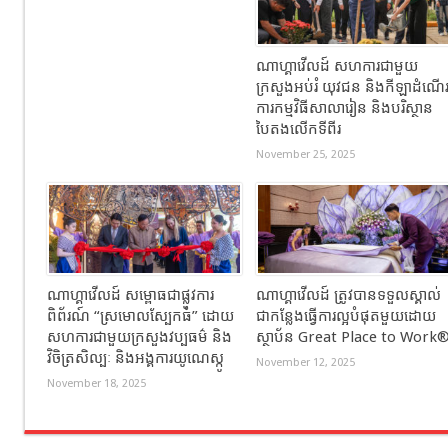
ណាហ្គាវើលដ៍ សហការជាមួយ
ក្រសួងអប់រំ យុវជន និងកីឡាដំណើ
ការកម្មវិធីសាលារៀន និងបរិស្ថាន
បៃតងលើកទីពីរ
November 25, 2025
ណាហ្គាវើលដ៍ សម្ពោធជាផ្លូវការ
ណាហ្គាវើលដ៍ ត្រូវបានទទួលស្គាល់
ពិព័រណ៍ “ស្រមោលស្បែកធំ” ដោយ
ជាកន្លែងធ្វើការល្អបំផុតមួយដោយ
សហការជាមួយក្រសួងវប្បធម៌ និង
ស្ថាប័ន Great Place to Work
វិចិត្រសិល្បៈ និងអង្គការយូណេស្កូ
November 12, 2025
November 18, 2025