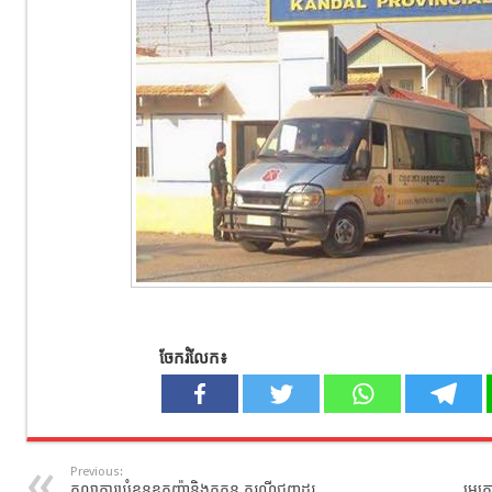
ចែករំលែក៖
Previous:
តុលាការ​ឃុំ​ខ្លួន​ឧកញ៉ា​និង​គូកន​ ករណី​ជួញដូរ​
មេក្ល