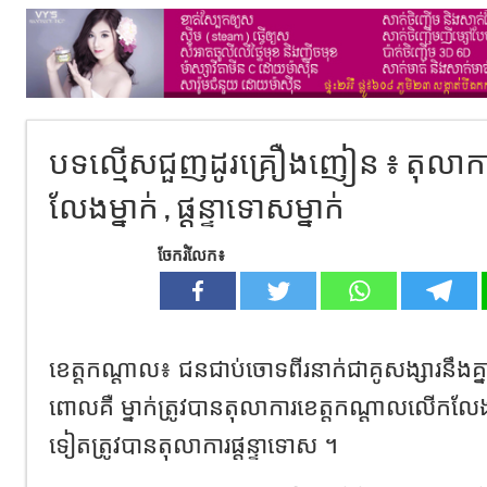
បទល្មើស​ជួញដូរ​​គ្រឿងញៀន​ ៖​ តុលាកា
លែង​ម្នាក់​ ,​ ផ្តន្ទា​ទោស​ម្នាក់​
ចែករំលែក៖
ខេត្តកណ្ដាល​៖ ជនជាប់ចោទ​ពីរ​នាក់​ជា​គូ​សង្សារ​នឹង​គ្ន
ពោល​គឺ​ ម្នាក់​ត្រូវ​បាន​តុលាការ​ខេត្ត​កណ្ដាល​លើក​លែង​ក
ទៀត​ត្រូវ​បាន​តុលាការ​ផ្តន្ទា​ទោស​ ។