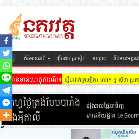
ព័ត៌មានជាតិ
ខ្សឹបដាក់ត្រចៀក
ទស្សនៈ
ព័ត៌មានអន្តរជ
ព័ត៌មានទាន់ហេតុការណ៍៖
ខ្សឹបដាក់ត្រចៀក ៖ អគារ Sky 31 នៅ