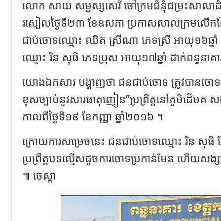
លោក​ សាយ​ សម្ផស្ស​សេរី​ ចៅក្រម​ជំនុំជម្រះ​សាលា​ដំ
រសៀល​ថ្ងៃ​ទី​២៣​ ខែ​ឧសភា​ ប្រកាស​សាលក្រម​លើកល
ជាប់ចោទ​ឈ្មោះ​ ឈិត​ ស្រីណា​ ភេទ​ស្រី​ អាយុ​១៦ឆ្នាំ​
ឈ្មោះ​ រិន​ សុធី​ ភេទ​ប្រុស​ អាយុ​១៧ឆ្នាំ​ ដាក់​ពន្ធនាគ
យោង​ឯកសារ​ បង្ហាញ​ថា​ ជនជាប់ចោទ​ ត្រូវ​បាន​ចោទប
ខុសច្បាប់​នូវ​សារធាតុ​ញៀន​”ប្រព្រឹត្ត​នៅ​ភូមិ​ដើម​គ​ សង្
កាលពី​ថ្ងៃទី​១៩​ ខែ​កញ្ញា​ ឆ្នាំ​២០១៦​ ។
ក្រោយ​ការ​សម្រេច​នេះ​ ជនជាប់ចោទ​ឈ្មោះ​ រិន​ សុធី​ ថ្លែ
ប្រព្រឹត្ត​បទល្មើស​ដូច​ការ​ចោទប្រកាន់​មែន​ ហើយ​សង្សារ​ពុ
៕ ចេស្តា