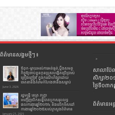
ព័ត៌មានសង្គមថ្មីៗ ៖
>
ឪពុក-ម្ដាយអស់ការអត់ធ្មត់,ប្ដឹងសមត្ថ
សាលាប៊ែលធ
កិច្ចឱ្យចាប់ខ្លួនកូនប្រុសបង្កើតប្រើប្រាស់
សិក្សា២
គ្រឿងញៀន ក្នុងករណីហិង្សាដោយ
ចេតនានិងគំរាមកំហែងថានឹងសម្លាប់
ថ្ងៃទី០៣ក
June 3, 2026
រដ្ឋមន្រ្តី​ នេត្រ​ ភក្ត្រា​
អញ្ជើញបើកសន្និបាតបូកសរុបលទ្ធ
ព័ត៌មានអន្
ផលការងារឆ្នាំ២០២៤ និងលើកទិសដៅ
ការងារឆ្នាំ២០២៥របស់​ក្រសួង​ព័ត៌មាន​
January 21, 2025