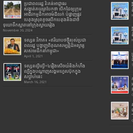
ប្រជាពលរដ្ឋ រិះគន់អាជ្ញាធរ
សង្កាត់គយត្របែកថា បើកដៃឲ្យក្រុម
អាជីវកម្មដឹកអាចម៍ដីលក់ បំផ្លាញផ្លូវ
បេតុងស្រុតខូចរបើកបេតុងនិងដាច់
ទុយោទឹកស្អាតនៅក្រុងស្វាយរៀង
November 30, 2024
ទស្សនៈវិភាគ៖ «ឥរិយាបថថ្មីរបស់ប្រជា
ពលរដ្ឋ បង្ហាញពីគុណសម្បត្តិដ៏អស្ចារ្យ
របស់មេដឹកនាំកម្ពុជា»
April 1, 2021
ទស្សនល្ងីល្ងើ÷៤រឿងសើចយំនិងកំហឹង
ល្បីក្នុងបណ្តាញសង្គមហ្វេសប៊ុកក្នុង
សប្តាហ៍នេះ
March 16, 2021