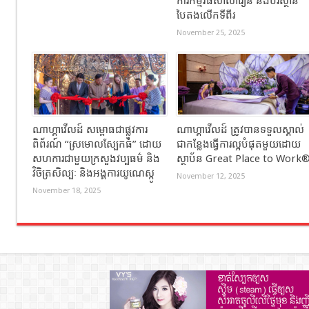
ការកម្មវិធីសាលារៀន និងបរិស្ថាន
បៃតងលើកទីពីរ
November 25, 2025
ណាហ្គាវើលដ៍ សម្ពោធជាផ្លូវការ
ណាហ្គាវើលដ៍ ត្រូវបានទទួលស្គាល់
ពិព័រណ៍ “ស្រមោលស្បែកធំ” ដោយ
ជាកន្លែងធ្វើការល្អបំផុតមួយដោយ
សហការជាមួយក្រសួងវប្បធម៌ និង
ស្ថាប័ន Great Place to Work
វិចិត្រសិល្បៈ និងអង្គការយូណេស្កូ
November 12, 2025
November 18, 2025