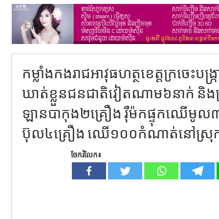
កម្លាំងកងរាជអាវុធហត្ថខេត្តក្រចេះបង្ក
ឃាត់ខ្លួនជនជាតិវៀតណាម៦នាក់ និងត្
ឡានបាកុង២គ្រឿង រ៉ឺម៉កផ្ទុកឈើមូល
ប៊ុល៤គ្រឿង ឈើ១០០កំណាត់នៅស្រុក
ចែករំលែក៖