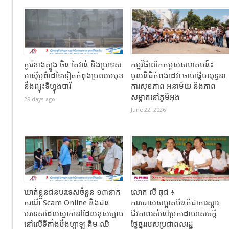
កូរ៉េខាងត្បូង ចិន តៃវ៉ាន់ និងប្រទេស
កម្មវិធីលើកកម្ពស់សហគមន៍៖
អាស៊ីបូព៌ាដទៃទៀតកំពុងប្រឈមមុខ
មូលនិធិកំពង់ដេវ៉ា ចាប់ផ្តើមយុទ្ធនា
នឹងព្យុះទីហ្វុងបាវី
ការសុខភាព អនាម័យ និងភាព
សម្អាតនៅភូមិអុង
29 days ago
June 22, 2026
ឃាត់ខ្លួនជនបរទេសចំនួន ១៣នាក់
លោក លី ធុជ ៖
ករណី Scam Online និងជន
ការបោសសម្អាតមីនគឺជាការស្តារ
បរទេសដែលស្នាក់នៅដែលខុសច្បាប់
ជីវភាពរស់នៅប្រកដោយសេចក្តី
នៅលើទីតាំងបឹងហ្គាឡូ គីម ឈី
ថ្លៃថ្នូររបស់ប្រជាពលរដ្ឋ