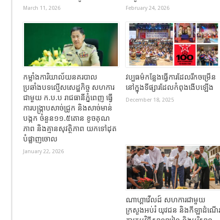
March 11, 2026
February 24, 2026
កម្លាំងការិយាល័យនគរបាល
វប្បធម៌កន្លែងធ្វើការដែលរីកចម្រើន
ប្រឆាំងបទល្មើសសេដ្ឋកិច្ច សហការ
នៅក្នុងទីផ្សារដែលកំពុងងើបឡើង
ជាមួយ ក.ប.ប រាជធានីភ្នំពេញ ធ្វើ
December 18, 2025
ការបង្ក្រាបសាច់ជ្រូក និងសាច់មាន់
បង្កក ចំនួន១១.៥តោន ខូចគុណ
ភាព និងគ្មានសុវត្ថិភាព យកទៅដុត
បំផ្លាញចោល
January 22, 2026
ណាហ្គាវើលដ៍ សហការជាមួយ
ក្រសួងអប់រំ យុវជន និងកីឡាដំណើ