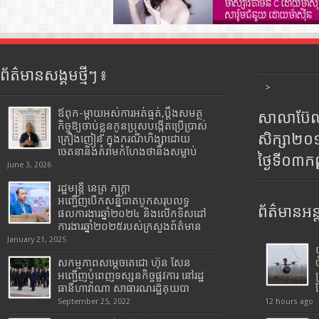
ព័ត៌មានសង្គមថ្មីៗ ៖
>
ឪពុក-ម្ដាយអស់ការអត់ធ្មត់,ប្ដឹងសមត្ថ
សាលាប៊ែលធ
កិច្ចឱ្យចាប់ខ្លួនកូនប្រុសបង្កើតប្រើប្រាស់
សិក្សា២
គ្រឿងញៀន ក្នុងករណីហិង្សាដោយ
ចេតនានិងគំរាមកំហែងថានឹងសម្លាប់
ថ្ងៃទី០៣ក
June 3, 2026
រដ្ឋមន្រ្តី​ នេត្រ​ ភក្ត្រា​
អញ្ជើញបើកសន្និបាតបូកសរុបលទ្ធ
ព័ត៌មានអន្
ផលការងារឆ្នាំ២០២៤ និងលើកទិសដៅ
ការងារឆ្នាំ២០២៥របស់​ក្រសួង​ព័ត៌មាន​
January 21, 2025
សកម្មភាពសម្តេចតេជោ ហ៊ុន សែន
អញ្ជើញបំពេញទស្សនកិច្ចផ្លូវការ នៅរដ្ឋ
ធានីហាវ៉ាណា សាធារណរដ្ឋគុយបា
September 25, 2022
12 hours ago