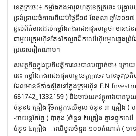
ខេត្តក្រចេះ៖ កម្លាំងកងអាវុធហត្ថខេត្តក្រចេះ បង្រ
ទ្រង់ទ្រាយធំកាលពីយប់ថ្ងៃទី១៨ ខែតុលា ឆ្នាំ២០១៧ បន
ផ្តល់ព័ត៌មានដល់កម្លាំងកងរាជអាវុធហត្ថថា មា
ជាមួយក្រុមហ៊ុនតែងតែលួចដឹកឈើហ៊ុបមូលឆ្លងព្រំដ
ប្រទេសវៀតណាម។
សមត្ថកិច្ចក្នុងប្រតិបត្តិការនេះបានបញ្ជាក់ថា៖ ក
នេះ កម្លាំងកងរាជអាវុធហត្ថខេត្តក្រចេះ បានចុះប្រ
ដែលមានទីតាំងស្ថិតនៅក្នុងក្រុមហ៊ុន E.N Inves
681742_1332159 ) និងចាប់យកវត្ថុតាងបានមួយចំន
ចំនួន៤ គ្រឿង រ៉ឺម៉កផ្ទុកឈើមូល ចំនួន ៣ គ្រឿង ( បច្ច
-រថយន្តកែច្នៃ ( ប៉ាកុង )ចំនួន ២គ្រឿង គ្មានផ្ទុកឈ
ចំនួន ៤គ្រឿង – ឈើមូលចំនួន ១០០កំណាត់ ( មាន