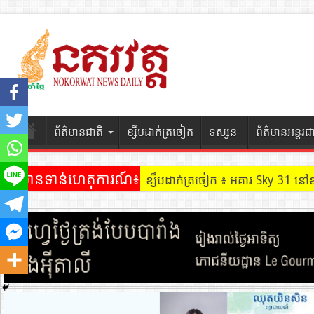
ព័ត៌មានជាតិ
ខ្សឹបដាក់ត្រចៀក
ទស្សនៈ
ព័ត៌មានអន្តរជ
ព័ត៌មានទាន់ហេតុការណ៍៖
ខ្សឹបដាក់ត្រចៀក ៖ អគារ Sky 31 នៅ