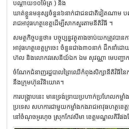
បណ្តាយ១០ម៉ែត្រ ) និង
ឃាត់ខ្លួនមនុស្សចំនួន៦នាក់ជាជនជាតិវៀតណាម បញ្
រាជអាវុធហត្ថខេត្តដើម្បីសាកសួរតាមនីតិវិធី ។
សមត្ថកិច្ចបន្តថា៖ បច្ចុប្បន្នវត្ថុតាងចាប់យកត្រូវប
អាវុធហត្ថខេត្តក្រចេះ ចំនួនជាង៣០នាក់ ដឹកនាំ
ហ៊ល និងលោកវរសេនីយ៍ឯក ឯម សុវណ្ណា មេបញ្ជាកា
ចំណែកជំនាញរដ្ឋបាលព្រៃឈើកំពុងសិក្សានីតិវិធីនៃកា
នឹងក្រុមហ៊ុនវិនិយោគ។
ការបង្ក្រាបនេះ មានទ្រង់ទ្រាយប្រហាក់ប្រហែលកម្លាំ
ប្រទេស សហការជាមួយកម្លាំងកងរាជអាវុធហត្ថខេត្តក្រចេះ
នៅចំណុចអូរហុច ស្រុកកែវសីមា ខេត្តមណ្ឌលគិរីផង