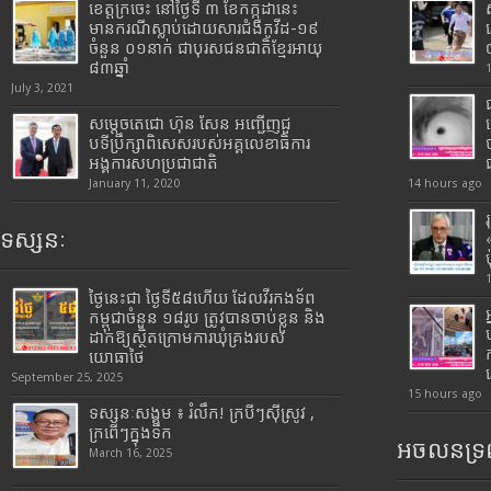
ខេត្តក្រចេះ នៅថ្ងៃទី ៣ ខែកក្កដានេះ
មានករណីស្លាប់ដោយសារជំងឺកូវីដ-១៩
ចំនួន ០១នាក់ ជាបុរសជនជាតិខ្មែរអាយុ
៨៣ឆ្នាំ
July 3, 2021
សម្តេចតេជោ ហ៊ុន សែន អញ្ជើញជួ
បទីប្រឹក្សាពិសេសរបស់អគ្គលេខាធិការ
អង្គការសហប្រជាជាតិ
January 11, 2020
14 hours ago
ទស្សនៈ
ថ្ងៃនេះជា ថ្ងៃទី៥៨ហើយ ដែលវីរកងទ័ព
កម្ពុជាចំនួន ១៨រូប ត្រូវបានចាប់ខ្លួន និង
ដាក់ឱ្យស្ថិតក្រោមការឃុំគ្រងរបស់
យោធាថៃ
September 25, 2025
15 hours ago
ទស្សនៈសង្គម ៖ រំលឹក! ក្របីៗស៊ីស្រូវ ,
ក្រពើៗក្នុងទឹក
អចលនទ្រព
March 16, 2025