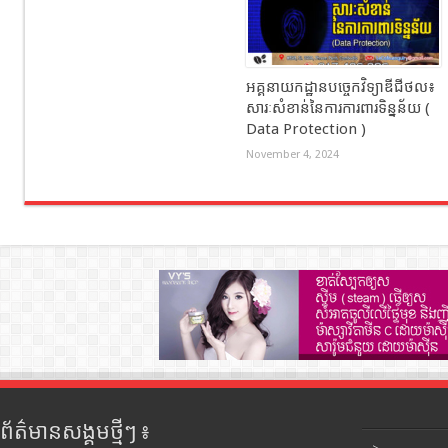
អគ្គនាយកដ្ឋានបច្ចេកវិទ្យាឌីជីថល៖​
សារៈសំខាន់នៃការការពារទិន្នន័យ (
Data Protection )
November 4, 2024
ព័ត៌មានសង្គមថ្មីៗ ៖