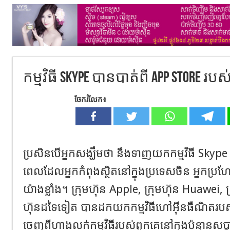
កម្មវិធី Skype បានបាត់ពី App Store រ
ចែករំលែក៖
ប្រសិនបើអ្នកសង្ឃឹមថា នឹងទាញយកកម្មវិធី Skype 
ពេលដែលអ្នកកំពុងស្ថិតនៅក្នុងប្រទេសចិន អ្នកប្រហែល
យ៉ាងខ្លាំង។ ក្រុមហ៊ុន Apple, ក្រុមហ៊ុន Huawei, 
ហ៊ុនដទៃទៀត បានដកយកកម្មវិធីហៅអ៊ីនធឺណិតរបស់
ចេញពីហាងលក់កម្មវិធីរបស់ពួកគេនៅក្នុងប៉ុន្មានសប្តាហ