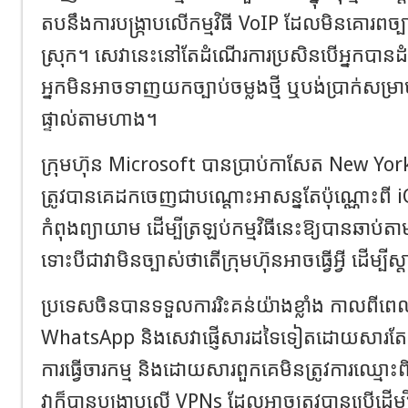
តបនឹងការបង្ក្រាបលើកម្មវិធី VoIP ដែលមិនគោរពច្បា
ស្រុក។ សេវានេះនៅតែដំណើរការប្រសិនបើអ្នកបានដំឡើ
អ្នកមិនអាចទាញយកច្បាប់ចម្លងថ្មី ឬបង់ប្រាក់ស
ផ្ទាល់តាមហាង។
ក្រុមហ៊ុន Microsoft បានប្រាប់កាសែត New York
ត្រូវបានគេដកចេញជាបណ្តោះអាសន្នតែប៉ុណ្ណោះពី
កំពុងព្យាយាម ដើម្បីត្រឡប់កម្មវិធីនេះឱ្យបានឆាប
ទោះបីជាវាមិនច្បាស់ថាតើក្រុមហ៊ុនអាចធ្វើអ្វី ដើម្បី
ប្រទេសចិនបានទទួលការរិះគន់យ៉ាងខ្លាំង កាលពីពេលថ
WhatsApp និងសេវាផ្ញើសារដទៃទៀតដោយសារតែការអ
ការធ្វើចារកម្ម និងដោយសារពួកគេមិនត្រូវការឈ្មោះព
វាក៏បានបង្ក្រាបលើ VPNs ដែលអាចត្រូវបានប្រើដើម្បី