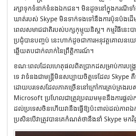
រក្សាទុកទំនាក់ទំនងឯកជន។ មិនដូចនៅក្នុងករណីទ
ឃាត់របស់ Skype មិនទាក់ទងទៅនឹងការប៉ុនប៉ងដើម្បីរ
ពេលសមាជជាតិរបស់បក្សកុម្មុយនិស្ត។ កម្មវិធីនេះបានច
ប្រជុំបានបញ្ចប់ នេះហាក់ដូចជាការអនុវត្តគោល
ឆ្លើយតបជាក់លាក់នៃព្រឹត្តិការណ៍។
ខណៈពេលដែលហេតុផលពិតប្រាកដសម្រាប់ការបង្ក្រ
ទេ វាទំនងជាមន្ត្រីមិនសប្បាយចិត្តទេដែល Skype 
ដោយបរទេសដែលភាគច្រើននៅក្រៅការគ្រប់គ្រងរបស់
Microsoft ប្រហែលជាត្រូវប្រឈមមុខនឹងការផ្តល់ការ
ដល់ប្រទេសចិនហើយវានឹងធ្វើឱ្យប៉ះពាល់ដល់ភាពឯក
ប្រសិនបើវាត្រូវបានគេកំណត់ថានឹងនាំ Skype មក