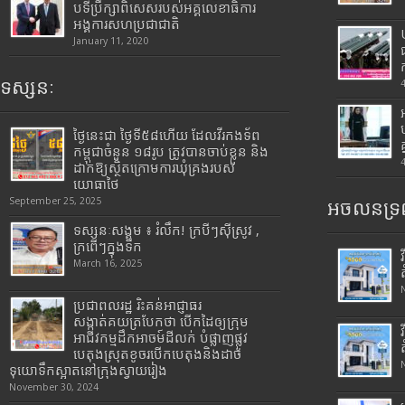
បទីប្រឹក្សាពិសេសរបស់អគ្គលេខាធិការ
អង្គការសហប្រជាជាតិ
January 11, 2020
ទស្សនៈ
ថ្ងៃនេះជា ថ្ងៃទី៥៨ហើយ ដែលវីរកងទ័ព
កម្ពុជាចំនួន ១៨រូប ត្រូវបានចាប់ខ្លួន និង
ដាក់ឱ្យស្ថិតក្រោមការឃុំគ្រងរបស់
យោធាថៃ
September 25, 2025
អចលនទ្រព
ទស្សនៈសង្គម ៖ រំលឹក! ក្របីៗស៊ីស្រូវ ,
ក្រពើៗក្នុងទឹក
March 16, 2025
ប្រជាពលរដ្ឋ រិះគន់អាជ្ញាធរ
សង្កាត់គយត្របែកថា បើកដៃឲ្យក្រុម
អាជីវកម្មដឹកអាចម៍ដីលក់ បំផ្លាញផ្លូវ
បេតុងស្រុតខូចរបើកបេតុងនិងដាច់
ទុយោទឹកស្អាតនៅក្រុងស្វាយរៀង
November 30, 2024