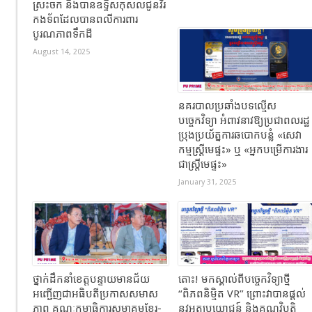
ស្រះចក និងបានឧទ្ទិសកុសលជូនវីរ
កងទ័ពដែលបានពលីការពារ
បូរណភាពទឹកដី
August 14, 2025
នគរបាលប្រឆាំងបទល្មើស
បច្ចេកវិទ្យា អំពាវនាវឱ្យប្រជាពលរដ្ឋ
ប្រុងប្រយ័ត្នការឆបោកបន្លំ «សេវា
កម្មស្រ្តីមេផ្ទះ» ឬ «អ្នកបម្រើការងារ
ជាស្រ្តីមេផ្ទះ»
January 31, 2025
ថ្នាក់ដឹកនាំខេត្តបន្ទាយមានជ័យ
តោះ​! មកស្គាល់​ពីបច្ចេកវិទ្យាថ្មី
អញ្ជើញជាអធិបតីប្រកាសសមាស
“ពិភពនិម្មិត VR”​ ព្រោះវាបានផ្តល់
ភាព គណៈកម្មាធិការសមាគមខ្មែរ-
នូវអត្ថប្រយោជន៍ និងគុណវិបត្តិ