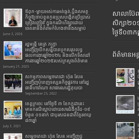
>
ឪពុក-ម្ដាយអស់ការអត់ធ្មត់,ប្ដឹងសមត្ថ
សាលាប៊ែលធ
កិច្ចឱ្យចាប់ខ្លួនកូនប្រុសបង្កើតប្រើប្រាស់
សិក្សា២
គ្រឿងញៀន ក្នុងករណីហិង្សាដោយ
ចេតនានិងគំរាមកំហែងថានឹងសម្លាប់
ថ្ងៃទី០៣ក
June 3, 2026
រដ្ឋមន្រ្តី​ នេត្រ​ ភក្ត្រា​
អញ្ជើញបើកសន្និបាតបូកសរុបលទ្ធ
ព័ត៌មានអន្
ផលការងារឆ្នាំ២០២៤ និងលើកទិសដៅ
ការងារឆ្នាំ២០២៥របស់​ក្រសួង​ព័ត៌មាន​
January 21, 2025
សកម្មភាពសម្តេចតេជោ ហ៊ុន សែន
អញ្ជើញបំពេញទស្សនកិច្ចផ្លូវការ នៅរដ្ឋ
ធានីហាវ៉ាណា សាធារណរដ្ឋគុយបា
September 25, 2022
ខេត្តក្រចេះ នៅថ្ងៃទី ៣ ខែកក្កដានេះ
មានករណីស្លាប់ដោយសារជំងឺកូវីដ-១៩
ចំនួន ០១នាក់ ជាបុរសជនជាតិខ្មែរអាយុ
៨៣ឆ្នាំ
July 3, 2021
សម្តេចតេជោ ហ៊ុន សែន អញ្ជើញជួ