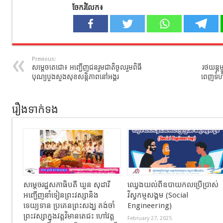
ចែករំលែក៖
Previous:
សម្តេចតេជោ៖ អញ្ជើញជនរួមជាតិចូលរួមពិធី
រថយន្ត​ម
បុណ្យបួងសួងសុខសន្តិភាពនៅអង្គរ
ពេញទំហឹង
រឿងទាក់ទង
សម្តេចរដ្ឋសភាធិបតី ឃួន សុដារី
ឈ្វេងយល់ពីឧបាយកលប្រើប្រាស់
អញ្ជើញនាំទៀនព្រះវស្សានិង
វិស្វកម្មសង្គម (​Social
ទេយ្យទាន ប្រគេនព្រះសង្ឃ គង់ចាំ
Engineering)
ព្រះវស្សាក្នុងវត្តវិមានតេជះ ហៅវត្ត
February 27, 2025