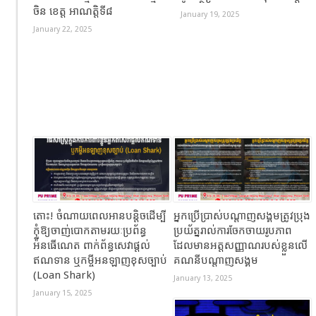
ចិន ខេត្ត អាណត្តិទី៨
January 19, 2025
January 22, 2025
តោះ​! ចំណាយពេលអានបន្តិចដើម្បី
អ្នកប្រើប្រាស់បណ្តាញសង្គមត្រូវប្រុង
កុំឱ្យចាញ់បោកតាមរយៈប្រព័ន្ធ​
ប្រយ័ត្នរាល់ការចែកចាយរូបភាព
អ៉ីនធេីណេត​ ពាក់ព័ន្ធ​សេវាផ្តល់
ដែលមានអត្តសញ្ញាណរបស់ខ្លួនលើ
ឥណទាន​ ឬកម្ចីអនឡាញខុសច្បាប់
គណនីបណ្តាញសង្គម
(Loan Shark)
January 13, 2025
January 15, 2025