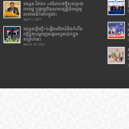
ទស្សនៈវិភាគ៖ «ឥរិយាបថថ្មីរបស់ប្រជា
ពលរដ្ឋ បង្ហាញពីគុណសម្បត្តិដ៏អស្ចារ្យ
របស់មេដឹកនាំកម្ពុជា»
April 1, 2021
ទស្សនល្ងីល្ងើ÷៤រឿងសើចយំនិងកំហឹង
ល្បីក្នុងបណ្តាញសង្គមហ្វេសប៊ុកក្នុង
សប្តាហ៍នេះ
March 16, 2021