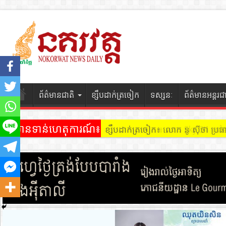
ព័ត៌មានជាតិ
ខ្សឹបដាក់ត្រចៀក
ទស្សនៈ
ព័ត៌មានអន្តរជ
ព័ត៌មានទាន់ហេតុការណ៍៖
ខ្សឹបដាក់ត្រចៀក ៖ អគារ Sky 31 នៅ