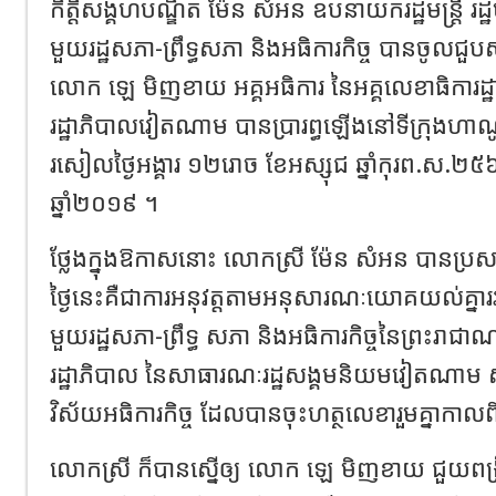
កិត្តិសង្គហបណ្ឌិត ម៉ែន សំអន ឧបនាយករដ្ឋមន្ត្រី រដ្ឋ
មួយរដ្ឋសភា-ព្រឹទ្ធសភា និងអធិការកិច្ច បានចូលជ
លោក ឡេ មិញខាយ អគ្គអធិការ នៃអគ្គលេខាធិការដ្ឋា
រដ្ឋាភិបាលវៀតណាម បានប្រារព្ធឡើងនៅទីក្រុង
រសៀលថ្ងៃអង្គារ ១២រោច ខែអស្សុជ ឆ្នាំកុរព.ស.២៥៦
ឆ្នាំ២០១៩ ។
ថ្លែងក្នុងឱកាសនោះ លោកស្រី ម៉ែន សំអន បានប្រ
ថ្ងៃនេះគឺជាការអនុវត្តតាមអនុសារណៈយោគយល់គ្នារ
មួយរដ្ឋសភា-ព្រឹទ្ធ សភា និងអធិការកិច្ចនៃព្រះរាជាណា
រដ្ឋាភិបាល នៃសាធារណៈរដ្ឋសង្គមនិយមវៀតណាម ស្តី
វិស័យអធិការកិច្ច ដែលបានចុះហត្ថលេខារួមគ្នាកាលព
លោកស្រី ក៏បានស្នើឲ្យ លោក ឡេ មិញខាយ ជួយពង្រ