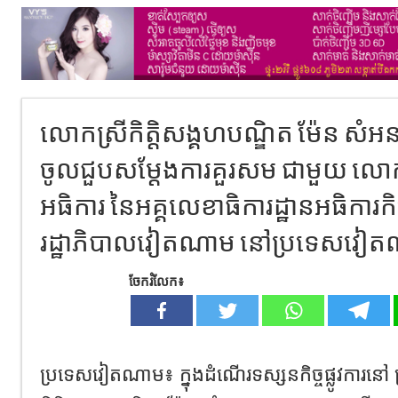
លោកស្រីកិត្តិសង្គហបណ្ឌិត ម៉ែន សំអ
ចូលជួបសម្តែងការគួរសម ជាមួយ លោក
អធិការ នៃអគ្គលេខាធិការដ្ឋានអធិការកិច
រដ្ឋាភិបាលវៀតណាម នៅប្រទេសវៀ
ចែករំលែក៖
ប្រទេសវៀតណាម៖ ក្នុងដំណើរទស្សនកិច្ចផ្លូវការ