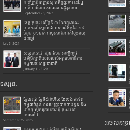
អញ្ជើញបំពេញទស្សនកិច្ចផ្លូវការ នៅរដ្ឋ
ធានីហាវ៉ាណា សាធារណរដ្ឋគុយបា
September 25, 2022
ខេត្តក្រចេះ នៅថ្ងៃទី ៣ ខែកក្កដានេះ
មានករណីស្លាប់ដោយសារជំងឺកូវីដ-១៩
ចំនួន ០១នាក់ ជាបុរសជនជាតិខ្មែរអាយុ
៨៣ឆ្នាំ
July 3, 2021
សម្តេចតេជោ ហ៊ុន សែន អញ្ជើញជួ
បទីប្រឹក្សាពិសេសរបស់អគ្គលេខាធិការ
អង្គការសហប្រជាជាតិ
January 11, 2020
ទស្សនៈ
ថ្ងៃនេះជា ថ្ងៃទី៥៨ហើយ ដែលវីរកងទ័ព
កម្ពុជាចំនួន ១៨រូប ត្រូវបានចាប់ខ្លួន និង
ដាក់ឱ្យស្ថិតក្រោមការឃុំគ្រងរបស់
យោធាថៃ
September 25, 2025
អចលនទ្រព
ទស្សនៈសង្គម ៖ រំលឹក! ក្របីៗស៊ីស្រូវ ,