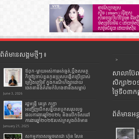
ព័ត៌មានសង្គមថ្មីៗ ៖
>
ឪពុក-ម្ដាយអស់ការអត់ធ្មត់,ប្ដឹងសមត្ថ
សាលាប៊ែលធ
កិច្ចឱ្យចាប់ខ្លួនកូនប្រុសបង្កើតប្រើប្រាស់
សិក្សា២
គ្រឿងញៀន ក្នុងករណីហិង្សាដោយ
ចេតនានិងគំរាមកំហែងថានឹងសម្លាប់
ថ្ងៃទី០៣ក
June 3, 2026
រដ្ឋមន្រ្តី​ នេត្រ​ ភក្ត្រា​
អញ្ជើញបើកសន្និបាតបូកសរុបលទ្ធ
ព័ត៌មានអន្
ផលការងារឆ្នាំ២០២៤ និងលើកទិសដៅ
ការងារឆ្នាំ២០២៥របស់​ក្រសួង​ព័ត៌មាន​
January 21, 2025
សកម្មភាពសម្តេចតេជោ ហ៊ុន សែន