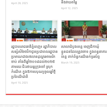
និងវាយតម្លៃ
April 28, 2025
April 12, 2025
រដ្ឋបាលរាជធានីភ្នំពេញ៖ រដ្ឋាភិបាល
សាលាដំបូងខេត្ត ចេញដីកាឃុំ
សន្សំសំចៃថវិកាជូនប្រជាពលរដ្ឋបាន
ខ្លួនជនដែលត្រូវចោទ ក្នុងពន្ធនាគារ
ប្រមាណជាង៧លានដុល្លារអាមេរិក
ខេត្ត ពាក់ព័ន្ធករណីឆក់ទូរស័ព្ទ
ចាប់ តាំងពីឆ្នាំ២០១៨ដល់២០២៥
March 19, 2025
តាមរយៈជិះរថយន្ដក្រុងទៅ ស្រុក
កំណើត ក្នុងឱកាសបុណ្យចូលឆ្នាំថ្មី
ប្រពៃណីជាតិ
April 10, 2025