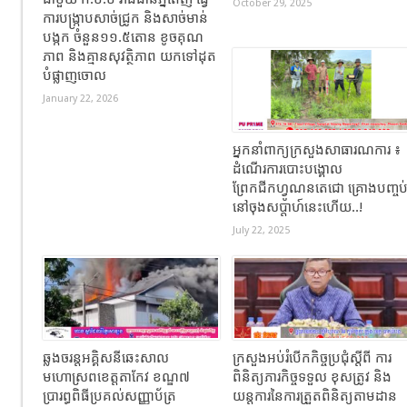
October 29, 2025
ការបង្ក្រាបសាច់ជ្រូក និងសាច់មាន់
បង្កក ចំនួន១១.៥តោន ខូចគុណ
ភាព និងគ្មានសុវត្ថិភាព យកទៅដុត
បំផ្លាញចោល
January 22, 2026
អ្នកនាំពាក្យក្រសួងសាធារណការ ៖
ដំណើរការបោះបង្គោល
ព្រែកជីកហ្វូណនតេជោ គ្រោងបញ្ចប
នៅចុងសប្តាហ៍នេះហើយ..!
July 22, 2025
ឆ្លងចរន្តអគ្គិសនីឆេះសាល
ក្រសួងអប់រំបើកកិច្ចប្រជុំស្តីពី ការ
មហោស្រពខេត្តតាកែវ ខណ្ឌ៧
ពិនិត្យភារកិច្ចទទួល ខុសត្រូវ និង
ប្រារព្ធពិធីប្រគល់សញ្ញាប័ត្រ
យន្តការនៃការត្រួតពិនិត្យតាមដាន