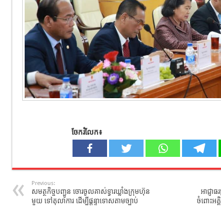
ចែករំលែក៖
Previous:
សមត្ថកិច្ចបញ្ជូន ចោរចូលគាស់ទ្វារឃ្លាំងក្រុមហ៊ុន
អាជ្ញាធ
មួយ ទៅតុលាការ ដើម្បីផ្តន្ទាទោសតាមច្បាប់
ចំពោះអគ្