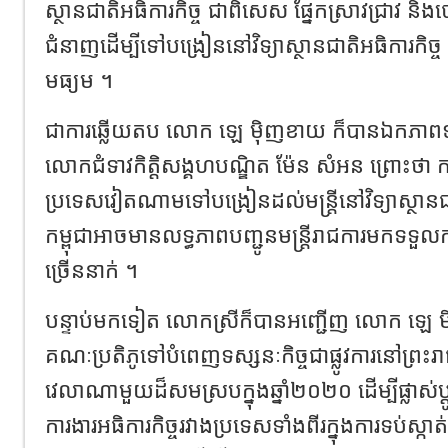
ស្ថានជាតិអធិការកិច្ច ជាពិសេស ផ្នែកស្រាវជ្រាវ និងបោ
ជំនាញដើម្បីទៅបង្រៀននៅវិទ្យាស្ថានជាតិអធិការកិច
មធ្យម ។
ជាការឆ្លើយតប លោក ឡេ ម៉ិញខាយ ក៏បានឯកភាពទ
លោកជំទាវកិត្តិសង្គហបណ្ឌិត ម៉ែន សំអន ព្រោះថា កា
ប្រទេសវៀតណាមទៅបង្រៀនដល់មន្ត្រីនៅវិទ្យាស្ថានជា
កម្ពុជាអាចមានលទ្ធភាពបញ្ជូនមន្ត្រីរាជការមកទទួ
ច្រើននាក់ ។
បន្ទាប់មកទៀត លោកស្រីក៏បានអញ្ជើញ លោក ឡេ 
គណៈប្រតិភូទៅបំពេញទស្សនៈកិច្ចជាផ្លូវការនៅព្រះរា
វេលាណាមួយដ៏សមស្របក្នុងឆ្នាំ២០២០ ដើម្បីផ្លាស់ប
ការងារអធិការកិច្ចរវាងប្រទេសទាំងពីរក្នុងការទប់ស្ក