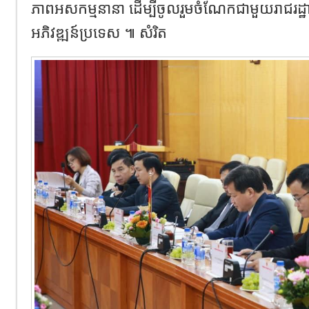
ភាពអសកម្មនានា ដើម្បីចូលរួមចំណែកជាមួយរាជរដ្ឋាភ
អភិវឌ្ឍន៍ប្រទេស ៕ សំរិត