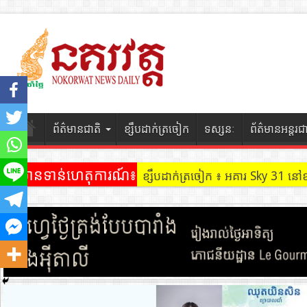
ព័ត៌មានជាតិ
ខ្សឹបដាក់ត្រចៀក
ទស្សនៈ
ព័ត៌មានអន្តរជ
ព័ត៌មានទាន់ហេតុការណ៍៖
ខ្សឹបដាក់ត្រចៀក ៖ អគារ Sky 31 នៅ
ខ្សឹបដាក់ត្រចៀក ៖ ដល់ករ ! ឈ្មួញដ