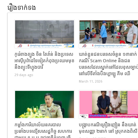
រឿងទាក់ទង
កូរ៉េខាងត្បូង ចិន តៃវ៉ាន់ និងប្រទេស
ឃាត់ខ្លួនជនបរទេសចំនួន ១៣នាក់
អាស៊ីបូព៌ាដទៃទៀតកំពុងប្រឈមមុខ
ករណី Scam Online និងជន
នឹងព្យុះទីហ្វុងបាវី
បរទេសដែលស្នាក់នៅដែលខុសច្បាប
នៅលើទីតាំងបឹងហ្គាឡូ គីម ឈី
29 days ago
March 11, 2026
កម្លាំងការិយាល័យនគរបាល
បង្ក្រាបករណីគ្រឿងញៀន នឹងឃាត់
ប្រឆាំងបទល្មើសសេដ្ឋកិច្ច សហការ
មុខសញ្ញា ២នាក់ នៅ ស្រុកគងពិស
ជាមួយ ក.ប.ប រាជធានីភ្នំពេញ ធ្វើ