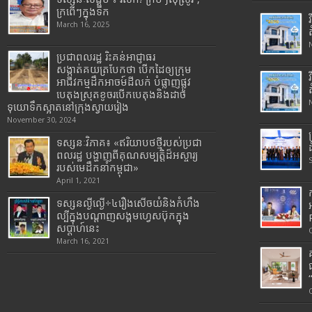
ក្រពើៗក្នុងទឹក
March 16, 2025
ប្រជាពលរដ្ឋ រិះគន់អាជ្ញាធរ
សង្កាត់គយត្របែកថា បើកដៃឲ្យក្រុម
អាជីវកម្មដឹកអាចម៍ដីលក់ បំផ្លាញផ្លូវ
បេតុងស្រុតខូចរបើកបេតុងនិងដាច់
ទុយោទឹកស្អាតនៅក្រុងស្វាយរៀង
November 30, 2024
ទស្សនៈវិភាគ៖ «ឥរិយាបថថ្មីរបស់ប្រជា
ពលរដ្ឋ បង្ហាញពីគុណសម្បត្តិដ៏អស្ចារ្យ
របស់មេដឹកនាំកម្ពុជា»
April 1, 2021
ទស្សនល្ងីល្ងើ÷៤រឿងសើចយំនិងកំហឹង
ល្បីក្នុងបណ្តាញសង្គមហ្វេសប៊ុកក្នុង
សប្តាហ៍នេះ
March 16, 2021