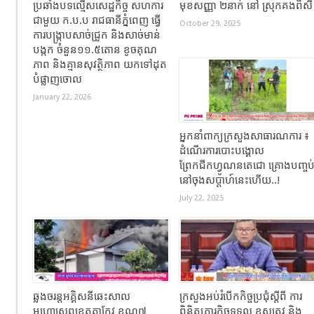
ប្រឆាំងបទល្មើសសេដ្ឋកិច្ច សហការ
មុខសញ្ញា ២នាក់ នៅ ស្រុកគងពិស
ជាមួយ ក.ប.ប រាជធានីភ្នំពេញ ធ្វើ
October 29, 2025
ការបង្ក្រាបសាច់ជ្រូក និងសាច់មាន់
បង្កក ចំនួន១១.៥តោន ខូចគុណ
ភាព និងគ្មានសុវត្ថិភាព យកទៅដុត
បំផ្លាញចោល
January 22, 2026
អ្នកនាំពាក្យក្រសួងសាធារណការ ៖
ដំណើរការបោះបង្គោល
ព្រែកជីកហ្វូណនតេជោ គ្រោងបញ្ចប
នៅចុងសប្តាហ៍នេះហើយ..!
July 22, 2025
ឆ្លងចរន្តអគ្គិសនីឆេះសាល
ក្រសួងអប់រំបើកកិច្ចប្រជុំស្តីពី ការ
មហោស្រពខេត្តតាកែវ ខណ្ឌ៧
ពិនិត្យភារកិច្ចទទួល ខុសត្រូវ និង