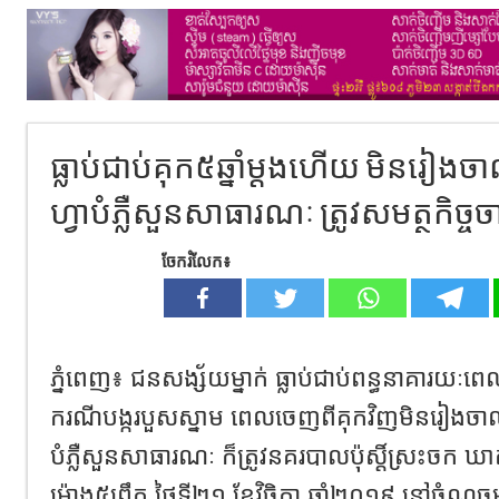
ធ្លាប់ជាប់គុក៥ឆ្នាំម្តងហើយ មិនរៀងច
ហ្វាបំភ្លឺសួនសាធារណៈ ត្រូវសមត្ថកិច្
ចែករំលែក៖
ភ្នំពេញ៖ ជនសង្ស័យម្នាក់ ធ្លាប់ជាប់ពន្ធនាគារយៈពេល៥
ករណីបង្ករបួសស្នាម ពេលចេញពីគុកវិញមិនរៀងចាលដ
បំភ្លឺសួនសាធារណៈ ក៏ត្រូវនគរបាលប៉ុស្តិ៍ស្រះចក ឃា
ម៉ោង៥ព្រឹក ថ្ងៃទី២១ ខែវិច្ឆិកា ឆ្នាំ២០១៩ នៅចំណុចម