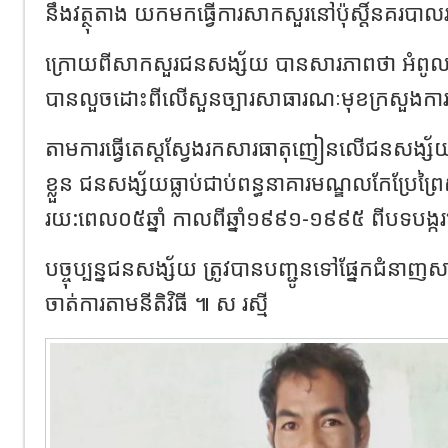
នឹងវត្ថុតាង យកមកធ្វើការសាកសួរនៅប៉ុស្តិ៍នគរបាល
ក្រោយពីសាកសួរជនសង្ស័យ បានសារភាពថា អំពូលភ្ល
បានលួចដោះពីលើសួនច្បារសាធារណៈមុខក្រសួងការ
តាមការធ្វើតេស្តស្វែងរកសារធាតុញៀនលើជនសង្ស័
ខ្លួន ជនសង្ស័យធ្លាប់ជាប់ពន្ធនាគារមណ្ឌលកែប្រែព
រយ:ពេល០៥ឆ្នាំ កាលពីឆ្នាំ១៩៩១-១៩៩៥ ពីបទបង្ករ
បច្ចុប្បន្នជនសង្ស័យ ត្រូវបានបញ្ជូនទៅផ្នែកជំន
ចាត់ការតាមនីតិវិធី ៕ ស រស្មី