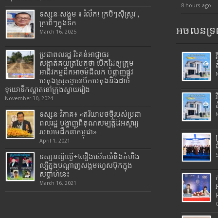
8 hours ago
ទស្សនៈសង្គម ៖ រំលឹក! ក្របីៗស៊ីស្រូវ ,
ក្រពើៗក្នុងទឹក
អចលនទ្រព
March 16, 2025
ប្រជាពលរដ្ឋ រិះគន់អាជ្ញាធរ
សង្កាត់គយត្របែកថា បើកដៃឲ្យក្រុម
អាជីវកម្មដឹកអាចម៍ដីលក់ បំផ្លាញផ្លូវ
បេតុងស្រុតខូចរបើកបេតុងនិងដាច់
ទុយោទឹកស្អាតនៅក្រុងស្វាយរៀង
November 30, 2024
ទស្សនៈវិភាគ៖ «ឥរិយាបថថ្មីរបស់ប្រជា
ពលរដ្ឋ បង្ហាញពីគុណសម្បត្តិដ៏អស្ចារ្យ
របស់មេដឹកនាំកម្ពុជា»
April 1, 2021
ទស្សនល្ងីល្ងើ÷៤រឿងសើចយំនិងកំហឹង
ល្បីក្នុងបណ្តាញសង្គមហ្វេសប៊ុកក្នុង
សប្តាហ៍នេះ
March 16, 2021