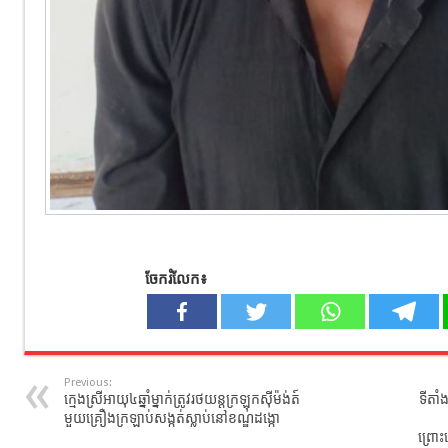
ចែករំលែក៖
Previous:
ក្មេងស្រីអាយុ៤ឆ្នាំម្នាក់ត្រូវរថយន្តក្រឡុកស៊ីម៉ង់ត៍
ទីតាំ
មួយគ្រឿងក្រឡាប់សង្កត់ស្លាប់នៅខណ្ឌដង្កោ
ព្រោះ