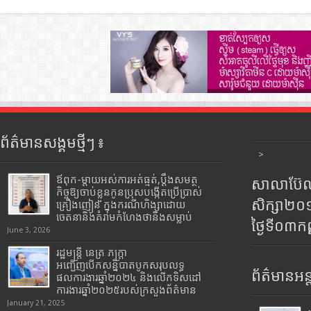
ព័ត៌មានសង្គមថ្មីៗ ៖
>
ឪពុក-ម្ដាយអស់ការអត់ធ្មត់,ប្ដឹងសមត្ថ
សាលាប៊ែលធ
កិច្ចឱ្យចាប់ខ្លួនកូនប្រុសបង្កើតប្រើប្រាស់
សិក្សា២
គ្រឿងញៀន ក្នុងករណីហិង្សាដោយ
ចេតនានិងគំរាមកំហែងថានឹងសម្លាប់
ថ្ងៃទី០៣ក
June 3, 2026
រដ្ឋមន្រ្តី​ នេត្រ​ ភក្ត្រា​
អញ្ជើញបើកសន្និបាតបូកសរុបលទ្ធ
ព័ត៌មានអន្
ផលការងារឆ្នាំ២០២៤ និងលើកទិសដៅ
ការងារឆ្នាំ២០២៥របស់​ក្រសួង​ព័ត៌មាន​
January 21, 2025