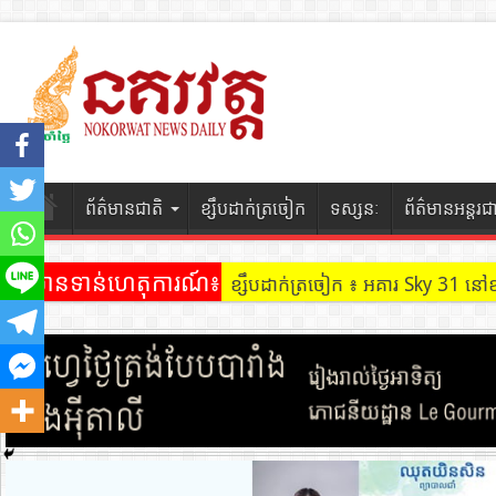
ព័ត៌មានជាតិ
ខ្សឹបដាក់ត្រចៀក
ទស្សនៈ
ព័ត៌មានអន្តរជ
ព័ត៌មានទាន់ហេតុការណ៍៖
ខ្សឹបដាក់ត្រចៀក ៖ អគារ Sky 31 នៅ