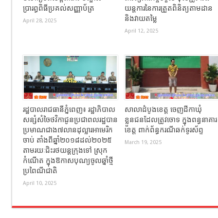
ប្រារព្ធពិធីប្រគល់សញ្ញាប័ត្រ
យន្តការនៃការត្រួតពិនិត្យតាមដាន
និងវាយតម្លៃ
April 28, 2025
April 12, 2025
រដ្ឋបាលរាជធានីភ្នំពេញ៖ រដ្ឋាភិបាល
សាលាដំបូងខេត្ត ចេញដីកាឃុំ
សន្សំសំចៃថវិកាជូនប្រជាពលរដ្ឋបាន
ខ្លួនជនដែលត្រូវចោទ ក្នុងពន្ធនាគារ
ប្រមាណជាង៧លានដុល្លារអាមេរិក
ខេត្ត ពាក់ព័ន្ធករណីឆក់ទូរស័ព្ទ
ចាប់ តាំងពីឆ្នាំ២០១៨ដល់២០២៥
March 19, 2025
តាមរយៈជិះរថយន្ដក្រុងទៅ ស្រុក
កំណើត ក្នុងឱកាសបុណ្យចូលឆ្នាំថ្មី
ប្រពៃណីជាតិ
April 10, 2025