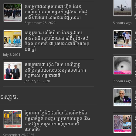
សកម្មភាពសម្តេចតេជោ ហ៊ុន សែន
អញ្ជើញបំពេញទស្សនកិច្ចផ្លូវការ នៅរដ្ឋ
ធានីហាវ៉ាណា សាធារណរដ្ឋគុយបា
September 25, 2022
5 hours ago
ខេត្តក្រចេះ នៅថ្ងៃទី ៣ ខែកក្កដានេះ
មានករណីស្លាប់ដោយសារជំងឺកូវីដ-១៩
ចំនួន ០១នាក់ ជាបុរសជនជាតិខ្មែរអាយុ
៨៣ឆ្នាំ
July 3, 2021
សម្តេចតេជោ ហ៊ុន សែន អញ្ជើញជួ
បទីប្រឹក្សាពិសេសរបស់អគ្គលេខាធិការ
អង្គការសហប្រជាជាតិ
January 11, 2020
7 hours ago
ទស្សនៈ
ថ្ងៃនេះជា ថ្ងៃទី៥៨ហើយ ដែលវីរកងទ័ព
កម្ពុជាចំនួន ១៨រូប ត្រូវបានចាប់ខ្លួន និង
ដាក់ឱ្យស្ថិតក្រោមការឃុំគ្រងរបស់
យោធាថៃ
September 25, 2025