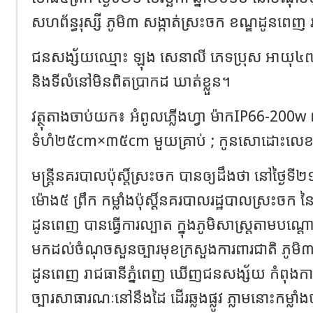
សហព័ន្ធរុស្សី ភូមិ៣ សង្កាត់ស្រះចក ខណ្ឌដូនពេញ 
ជនសង្ស័យឈ្មោះ ឡុង សេនាលី ភេទប្រុស អាយុ៤៧ឆ្នា
និងទីលំនៅមិនពិតប្រាកដ ឃាត់ខ្លួន។
វត្ថុតាងចាប់យក៖ អំពូលភ្លើងហ្វា ម៉ាកIP66-200w
ទំហំ២៥cm×៣៥cm មួយគ្រាប់ ; កូនសោដោះលេ
មន្រ្តីនគរបាលប៉ុស្តិ៍ស្រះចក បានឲ្យដឹងថា នៅថ្ងៃទី២១
ម៉ោង៥ ព្រឹក កម្លាំងប៉ុស្តិ៍នគរបាលរដ្ឋបាលស្រះចក
ដូនពេញ បានធ្វើការល្បាត ក្នុងភូមិសាស្រ្តតាមបណ្តោយ
មកដល់ចំណុចសួនច្បារមុខក្រសួងការពារជាតិ ភូមិ៣
ដូនពេញ រាជធានីភ្នំពេញ ឃើញជនសង្ស័យ កំពុងកាន់អំ
ច្បារសាធារណៈនៅនឹងដៃ ដើរឆ្លងផ្លូវ ភ្លាមនោះកម្លាំ