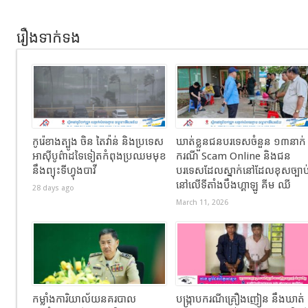
រឿងទាក់ទង
កូរ៉េខាងត្បូង ចិន តៃវ៉ាន់ និងប្រទេស
ឃាត់ខ្លួនជនបរទេសចំនួន ១៣នាក់
អាស៊ីបូព៌ាដទៃទៀតកំពុងប្រឈមមុខ
ករណី Scam Online និងជន
នឹងព្យុះទីហ្វុងបាវី
បរទេសដែលស្នាក់នៅដែលខុសច្បាប
នៅលើទីតាំងបឹងហ្គាឡូ គីម ឈី
28 days ago
March 11, 2026
កម្លាំងការិយាល័យនគរបាល
បង្ក្រាបករណីគ្រឿងញៀន នឹងឃាត់