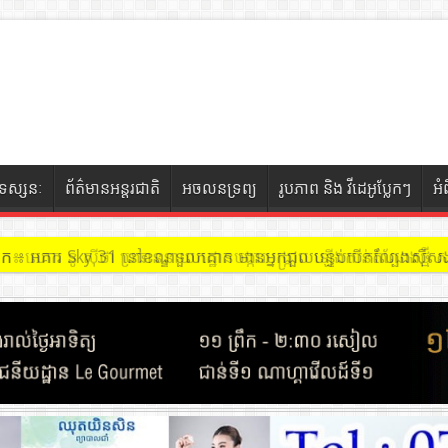
ទស្សនៈ
ព័ត៌មានអន្តរជាតិ
អចលនទ្រព្យ
រូបភាព និង វីដេអូប្លែកៗ
អំ
ចៀក ៖ អគារ Sky 31 នៅខណ្ឌទួលគោក មានអ្នកជួលបន្ទប់បើកល្បែងសុីសង