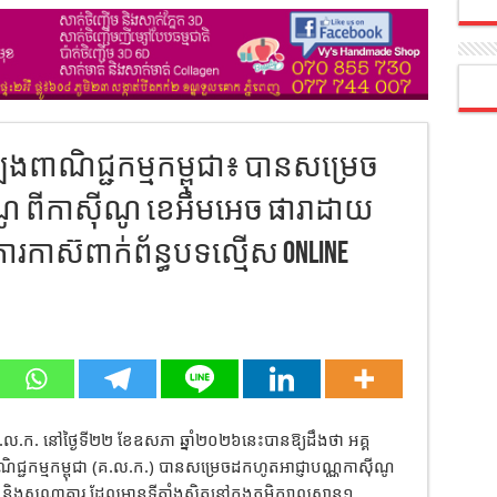
ងពាណិជ្ជកម្មកម្ពុជា៖​ បានសម្រេច
ូ ពីកាស៊ីណូ ខេអឹមអេច ផារាដាយ
ារកាស៊ពាក់ព័ន្ធបទល្មើស Online
.ល.ក. នៅថ្ងៃទី២២ ខែឧសភា ឆ្នាំ២០២៦នេះ​បានឱ្យដឹងថា​ អគ្គ
ណិជ្ជកម្មកម្ពុជា (គ.ល.ក.) បានសម្រេចដកហូតអាជ្ញាបណ្ណកាស៊ីណូ
និងសណ្ឋាគារ ដែលមានទីតាំងស្ថិតនៅក្នុងភូមិក្បាលស្ពាន១