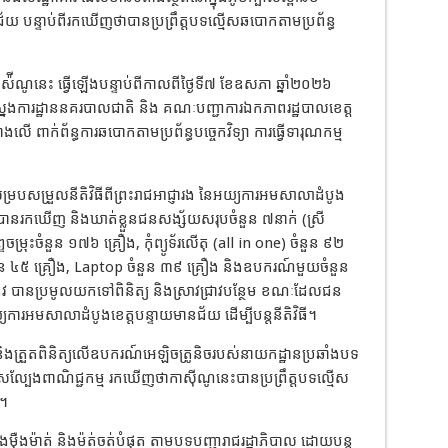
នជ័យ បន្ទាប់ពីរកឃើញថាបានប្រព្រឹត្តបទល្មើសឆបោកតាមប្រព័ន្ធ
៉ីណូនេះ ធ្វើឡើងបន្ទាប់ពីកាលពីថ្ងៃទី៧ ខែឧសភា ឆ្នាំ២០២៦
នងការដ្ឋាននគរបាលជាតិ និង គណៈបញ្ជាការឯកភាពរដ្ឋបាលខេត្ត
ងលើ ពាក់ព័ន្ធការឆបោកតាមប្រព័ន្ធបច្ចេកវិទ្យា ការធ្វើទារុណកម្ម
រសម្របសម្រួលនីតិវិធីពីព្រះរាជអាជ្ញារង នៃអយ្យការអមសាលាដំបូង
្ច បានរកឃើញ និងឃាត់ខ្លួនជនសង្ស័យសរុបចំនួន ៧នាក់ (ស្រី
ទចម្រុះចំនួន ១៧៦ គ្រឿង, កុំព្យូទ័រលើតុ (all in one) ចំនួន ៩២
នួន ៤៥ គ្រឿង, Laptop ចំនួន ៣៩ គ្រឿង និងឧបករណ៍មួយចំនួន
រូវ បានប្រមូលយកទៅពិនិត្យ និងស្រាវជ្រាវបន្ថែម ខណៈដែលជន
យការអមសាលាដំបូងខេត្តបន្ទាយមានជ័យ ដើម្បីបន្តនីតិវិធី។
 និងត្រួតពិនិត្យលើឧបករណ៍អេឡិចត្រូនិចរបស់នាយកដ្ឋានប្រឆាំងបទ
មើសល្បែងពាណិជ្ជកម្ម រកឃើញថាកាស៊ីណូនេះបានប្រព្រឹត្តបទល្មើស
)។
៉ាងម៉ឺងម៉ាត់ និងម៉ត់ចត់បំផុត តាមបទបញ្ជារាជរដ្ឋាភិបាល ដោយបន្ត