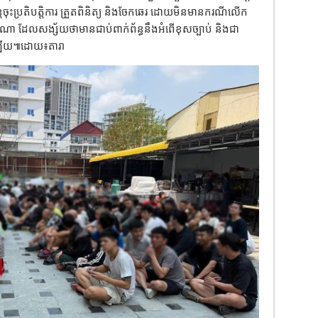
បន្តចុះប្រតិបត្តិការ ត្រួតពិនិត្យ និងចែកឆេរ ដោយមិនមានករណីលើក
ណា ដែលសង្ស័យថាមានជាប់ពាក់ព័ន្ធនឹងអំពើខុសច្បាប់ និងជា
ឡើយ៕ដោយ​៖តារា​