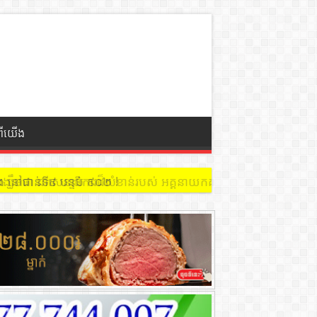
ពីយើង
 នៅជាន់ទី៩ បន្ទប់ ៩០២ !