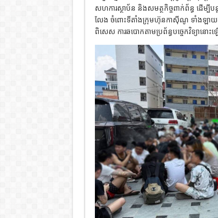
សហការស្ថាប័ន និងសមត្ថកិច្ចពាក់ព័ន្ធ ដើម្បី
លែង ចំពោះទីតាំងក្រុមហ៊ុនកាស៊ីណូ ទាំងឡាយ
ពិសេស ការឆបោកតាមប្រព័ន្ធបច្ចេកវិទ្យានោះ