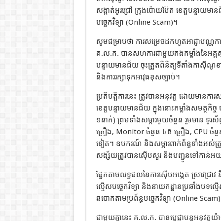
សង្កាត់អូរជ្រៅ ក្រុងប៉ោយប៉ែត ខេត្តបន្ទាយមា
បច្ចេកវិទ្យា (Online Scam)។
សូមជម្រាបថា ការសម្រេចដកហូតអាជ្ញាបណ្ណកាស
គ.ល.ក. បានសហការជាមួយកងកម្លាំងនៃអគ្គស្
បន្ទាយមានជ័យ ចុះត្រួតពិនិត្យទីតាំងកាស៊ីណូខា
និងការរក្សាទុកអាវុធខុសច្បាប់។
ប្រតិបត្តិការនេះ ត្រូវបានអនុវត្ត ដោយមានកា
ខេត្តបន្ទាយមានជ័យ ក្នុងនោះកម្លាំងសមត្ថកិច
១នាក់) ព្រមទាំងសម្ភារមួយចំនួន រួមមាន ទូរស័ព្
គ្រឿង, Monitor ចំនួន ៤៥ គ្រឿង, CPU ចំ
ទៀត។ ឧបករណ៍ និងសម្ភារពាក់ព័ន្ធទាំងអស់ត្
សង្ស័យត្រូវបានស៊ើបសួរ និងបញ្ជូនទៅកាន់អយ្
ផ្នែកតាមលទ្ធផលនៃការស៊ើបអង្កេត ស្រាវជ្រាវ
ល្មើសបច្ចេកវិទ្យា និងនាយកដ្ឋានប្រឆាំងបទល្
ឆបោកតាមប្រព័ន្ធបច្ចេកវិទ្យា (Online Scam
ជាមួយគ្នានេះ គ.ល.ក. បានប្តេជ្ញាបន្តអនុវត្តយ