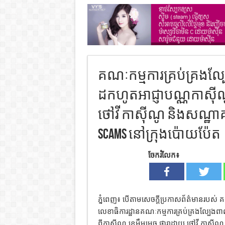
គណៈកម្មការគ្រប់គ្រងល្បែ
ដកហូតអាជ្ញាបណ្ណកាស៊ីណ
ថៅវី កាស៊ីណូ និងសណ្ឋាគ
Scams នៅក្រុងប៉ោយប៉ែត
ចែករំលែក៖
ភ្នំពេញ៖ បើតាមសេចក្តីប្រកាសព័ត៌មានរបស់ គ
លេខាធិការដ្ឋានគណៈកម្មការគ្រប់គ្រងល្បែងពា
ពីកាស៊ីណូ ខេអឹមអេច ផារាដាយ ថៅវី កាស៊ីណូ 