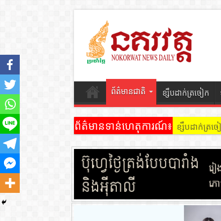
ព័ត៌មានជាតិ
ខ្សឹបដាក់ត្រចៀក
ព័ត៌មានទាន់ហេតុការណ៍៖
ខ្សឹបដាក់ត្រ