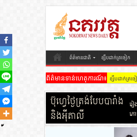
ព័ត៌មានជាតិ
ខ្សឹបដាក់ត្រចៀក
ព័ត៌មានទាន់ហេតុការណ៍៖
ខ្សឹបដាក់ត្រ