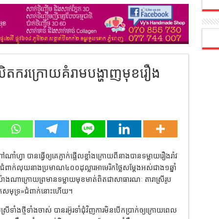
ិតករក្រោយគំរាមបង្ហាញមុខរឿង
ហៅណាំហ្វា បានធ្វើឲ្យគេភ្ញាក់ផ្អើលខ្លាំងក្រោយពីនាងបានទម្លាយរឿងរ៉ាវ
ំពាក់លុយនាងប្រមាណ៤០០ដុល្លារអាមេរិកថ្លៃសម្តែងអស់ជាង១ឆ្នាំ
ណាក្រោយព្រមានទម្លាយមុខមាត់ពិតជាសាធារណៈ តារាស្រីរូប
ាតសមុទ្រ»ជំពាក់នោះហើយ។
ទាំងថ្មីទាំងចាស់ បានរអ៊ូរទាំជុំវិញការមិនបើកប្រាក់ឲ្យក្រោយពេល