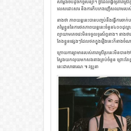
សម្តែងចប់ដូចកិច្ចសន្យា។ អ្វីដែលធ្វើឲ្យតារាស្
លេសដោះសារ និងការកិបកេងញើសឈាមរបស់ន
នាងថា ភាពយន្តនេះបានបញ្ចប់នឹងធ្វើការចា
តម្លៃខ្លួននៃការថតភាពយន្តនេះចំនួន៤០០ដុល្
ព្យាយាមគេចវេះមិនទទួលទូរស័ព្ទនាង។ នាងថា
តែងខ្លួនផ្សេងៗដែលថតក្នុងរឿងនេះក៏នាងចំ
ក្រោយការព្រមានរបស់តារាស្រីរូបនេះមិនប
ស្វែងយកលុយមកសងនាងគ្រប់ចំនួន ព្រោះតែខ្ល
នេះជាសាធារណៈ៕ វឌ្ឍនា