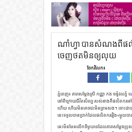
ណាំហ្វា បានសំណងពីផល
ចេញថតមិនឲ្យលុយ
ចែករំលែក៖
ភ្នំពេញ៖ តារាសម្ដែងស្រី កញ្ញា កង ចន្ទ័វលក្ខ័ 
នៅពីក្រោយជីវិតសិល្បៈរបស់នាងគឺផលិតករនៅជ
ហើយ ហើយមិនគេចវេះមិនព្រមសង។ ទោះជាយ៉ាង
នេះទទួលបានប្រាក់ដែលផលិតកររឿង«ម្ជុលប
នេះមិនមែនលើកទីមួយទេដែលតារាសម្តែងប្រុសស្រី