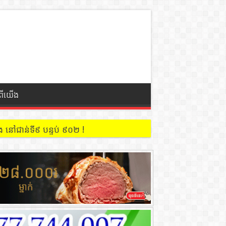
ំពីយើង
 នៅជាន់ទី៩ បន្ទប់ ៩០២ !