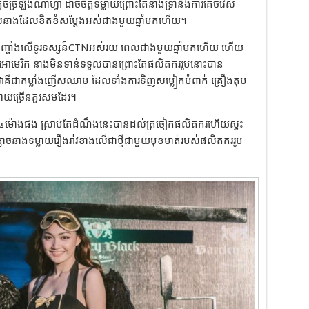
រីតូចច្រឡឹងណាំហ្វា ដាច់ចិត្តទម្លាយព្រោះតែនាងទ្រាំនឹងការគេចវេស
ាងដែលខិតខំសម្តែងអស់ជាងមួយឆ្នាំមកហើយ។
ក់បញ្ចាំងលើទូរទស្សន៍CTNអស់រយៈពេលជាងមួយឆ្នាំមកហើយ ហើយ
លារអាមេរិក នាងមិនទាន់ទទួលបានព្រោះតែផលិតកររូបនោះបាន
វាគឺជាកម្លាំងញើសឈាម ដែលទាំងការទិញសម្លៀកបំពាក់ គ្រឿងតុប
ណាយច្រើនគួរសមដែរ។
ាន២៤ម៉ោងផង ស្រាប់តែដំណឹងនេះបានដល់ត្រចៀកផលិតករហើយស្វះ
ាចនាងទម្លាយរឿងរ៉ាវខាងលើជាថ្មីជាមួយមុខមាត់របស់ផលិតកររូប