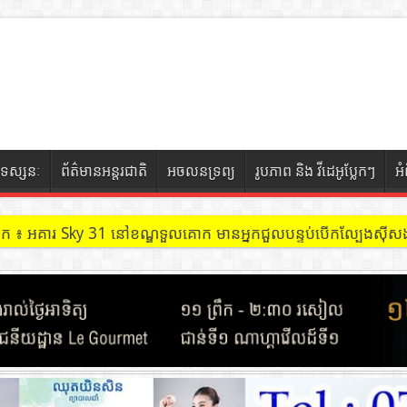
ទស្សនៈ
ព័ត៌មានអន្តរជាតិ
អចលនទ្រព្យ
រូបភាព និង វីដេអូប្លែកៗ
អ
ចៀក ៖ អគារ Sky 31 នៅខណ្ឌទួលគោក មានអ្នកជួលបន្ទប់បើកល្បែងសុីសង