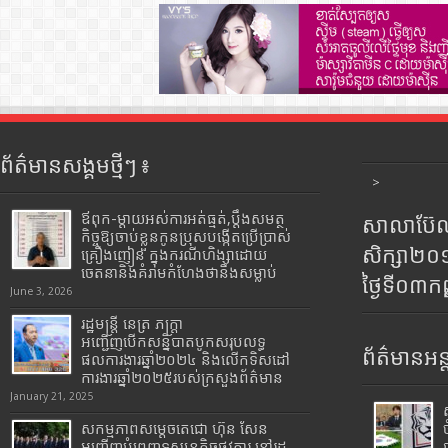
ព័ត៌មានសង្គមថ្មីៗ ៖
>
ឪពុក-ម្ដាយអស់ការអត់ធ្មត់,ប្ដឹងសមត្ថ
សាលាប៊ែលធ
កិច្ចឱ្យចាប់ខ្លួនកូនប្រុសបង្កើតប្រើប្រាស់
សិក្សា២
គ្រឿងញៀន ក្នុងករណីហិង្សាដោយ
ចេតនានិងគំរាមកំហែងថានឹងសម្លាប់
ថ្ងៃទី០៣ក
June 3, 2026
រដ្ឋមន្រ្តី​ នេត្រ​ ភក្ត្រា​
អញ្ជើញបើកសន្និបាតបូកសរុបលទ្ធ
ព័ត៌មានអន្
ផលការងារឆ្នាំ២០២៤ និងលើកទិសដៅ
ការងារឆ្នាំ២០២៥របស់​ក្រសួង​ព័ត៌មាន​
January 21, 2025
សកម្មភាពសម្តេចតេជោ ហ៊ុន សែន
អញ្ជើញបំពេញទស្សនកិច្ចផ្លូវការ នៅរដ្ឋ