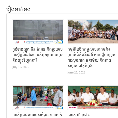
រឿងទាក់ទង
កូរ៉េខាងត្បូង ចិន តៃវ៉ាន់ និងប្រទេស
កម្មវិធីលើកកម្ពស់សហគមន៍៖
អាស៊ីបូព៌ាដទៃទៀតកំពុងប្រឈមមុខ
មូលនិធិកំពង់ដេវ៉ា ចាប់ផ្តើមយុទ្ធនា
នឹងព្យុះទីហ្វុងបាវី
ការសុខភាព អនាម័យ និងភាព
សម្អាតនៅភូមិអុង
July 10, 2026
June 22, 2026
ឃាត់ខ្លួនជនបរទេសចំនួន ១៣នាក់
លោក លី ធុជ ៖