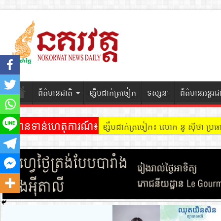
ព័ត៌មានជាតិ
ខ្សឹបដាក់ត្រចៀក
ទស្សនៈ
ព័ត៌មានអន្តរជ
ព័ត៌មានទាន់ហេតុការណ៍៖
ខ្សឹបដាក់ត្រចៀក ៖ អគារ Sky 31 នៅ