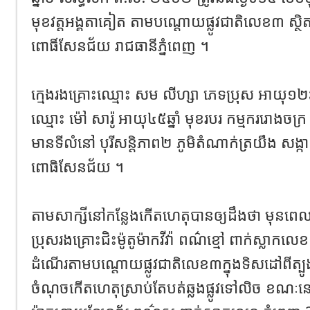
មុខវត្តអង្គតាគៀត​ តាមបណ្តោយផ្លូវជាតិលេខ៣​ ស្ថិតក
ពោធិ៍សែនជ័យ​ រាជធានី​ភ្នំពេញ​ ។
ក្មេងរងគ្រោះឈ្មោះ សម លីហ្សា ភេទប្រុស អាយុ១២ឆ្
ឈ្មោះ ម៉ៅ សារ៉ូ អាយុ៤៥ឆ្នាំ មុខរបរ កម្មកររោងចក្រ 
មានទីលំនៅ បុរីសន្តិភាព២ ភូមិតំណាក់ត្រយឹង សង
ពោធិសែនជ័យ ។
តាមសាក្សីនៅកន្លែងកើតហេតុបានឲ្យដឹងថា​ មុនព
ប្រុសរងគ្រោះជិះម៉ូតូម៉ាកវីវ៉ា ពណ៌​ខ្មៅ​ ពាក់ស្លាកលេ
ដំណើរ​តាមបណ្តោយផ្លូវជាតិលេខ៣​ក្នុងទិសដៅពី
ចំណុចកើតហេតុស្រាប់តែបត់ឆ្លងផ្លូវទៅលិច ខណៈន