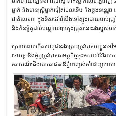
ម៉ាកហាយឡែនឌ័រ​ ពណ៌ស្ក​ ពាក់ស្លាកលេខ ភ្នំពេញ
ម្នាក់ និងមានស្ត្រីម្នាក់ទៀតដែលទើប និងឆ្លងទន្លេរួច
ជាតិលេខ៣​ ក្នុងទិសដៅពីជើងទៅត្បូងដោយចាប់ហ្វ្រា
និងកិនម៉ូតូជាប់បណ្តាលឲ្យក្មេងប្រុសនោះរងរបួសបាក
ក្រោយពេលកើតហេតុជនរងគ្រោះត្រូវបានបញ្ជូនទៅមន្ទ
រថយន្ត និងម៉ូតូត្រូវបានសមត្ថកិច្ចចុះមកវាស់វែង
ចរាចរណ៍ជើងគោករាជធានីភ្នំពេញរង់ចាំដោះស្រាយ