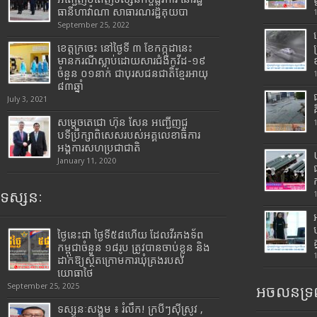
ធានីហាវ៉ាណា សាធារណរដ្ឋគុយបា
September 25, 2022
ខេត្តក្រចេះ នៅថ្ងៃទី ៣ ខែកក្កដានេះ
មានករណីស្លាប់ដោយសារជំងឺកូវីដ-១៩
ចំនួន ០១នាក់ ជាបុរសជនជាតិខ្មែរអាយុ
៨៣ឆ្នាំ
July 3, 2021
សម្តេចតេជោ ហ៊ុន សែន អញ្ជើញជួ
បទីប្រឹក្សាពិសេសរបស់អគ្គលេខាធិការ
អង្គការសហប្រជាជាតិ
January 11, 2020
ទស្សនៈ
ថ្ងៃនេះជា ថ្ងៃទី៥៨ហើយ ដែលវីរកងទ័ព
កម្ពុជាចំនួន ១៨រូប ត្រូវបានចាប់ខ្លួន និង
ដាក់ឱ្យស្ថិតក្រោមការឃុំគ្រងរបស់
យោធាថៃ
September 25, 2025
អចលនទ្រព
ទស្សនៈសង្គម ៖ រំលឹក! ក្របីៗស៊ីស្រូវ ,