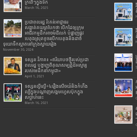
ក្រពើៗក្នុងទឹក
March 16, 2025
ប្រជាពលរដ្ឋ រិះគន់អាជ្ញាធរ
សង្កាត់គយត្របែកថា បើកដៃឲ្យក្រុម
អាជីវកម្មដឹកអាចម៍ដីលក់ បំផ្លាញផ្លូវ
បេតុងស្រុតខូចរបើកបេតុងនិងដាច់
ទុយោទឹកស្អាតនៅក្រុងស្វាយរៀង
November 30, 2024
ទស្សនៈវិភាគ៖ «ឥរិយាបថថ្មីរបស់ប្រជា
ពលរដ្ឋ បង្ហាញពីគុណសម្បត្តិដ៏អស្ចារ្យ
របស់មេដឹកនាំកម្ពុជា»
April 1, 2021
ទស្សនល្ងីល្ងើ÷៤រឿងសើចយំនិងកំហឹង
ល្បីក្នុងបណ្តាញសង្គមហ្វេសប៊ុកក្នុង
សប្តាហ៍នេះ
March 16, 2021