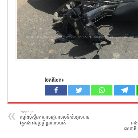
ចែករំលែក៖
Previous:
កម្លាំងប៉ុស្តិ៍នគរបាលរដ្ឋបាលមេទឹករិបអូសបាន
វត្ថុតាង ជនប្រព្រឹត្តរត់គេចបាត់
ជាង
ជនជាតិដើ