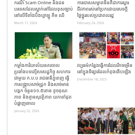
ករណី Scam Online និងជន
ការបោសសម្អាតមីនគឺជាការស្តារ
បរទេសដែលស្នាក់នៅដែលខុសច្បាប់
ជីវភាពរស់នៅប្រកដោយសេចក្តី
នៅលើទីតាំងបឹងហ្គាឡូ គីម ឈី
ថ្លៃថ្នូររបស់ប្រជាពលរដ្ឋ
March 11, 2026
February 24, 2026
កម្លាំងការិយាល័យនគរបាល
វប្បធម៌កន្លែងធ្វើការដែលរីកចម្រើន
ប្រឆាំងបទល្មើសសេដ្ឋកិច្ច សហការ
នៅក្នុងទីផ្សារដែលកំពុងងើបឡើង
ជាមួយ ក.ប.ប រាជធានីភ្នំពេញ ធ្វើ
December 18, 2025
ការបង្ក្រាបសាច់ជ្រូក និងសាច់មាន់
បង្កក ចំនួន១១.៥តោន ខូចគុណ
ភាព និងគ្មានសុវត្ថិភាព យកទៅដុត
បំផ្លាញចោល
January 22, 2026