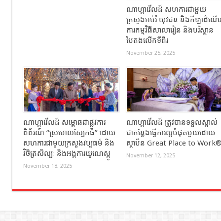
ណាហ្គាវើលដ៍ សហការជាមួយ
ក្រសួងអប់រំ យុវជន និងកីឡាដំណើ
ការកម្មវិធីសាលារៀន និងបរិស្ថាន
បៃតងលើកទីពីរ
November 25, 2025
ណាហ្គាវើលដ៍ សម្ពោធជាផ្លូវការ
ណាហ្គាវើលដ៍ ត្រូវបានទទួលស្គាល់
ពិព័រណ៍ “ស្រមោលស្បែកធំ” ដោយ
ជាកន្លែងធ្វើការល្អបំផុតមួយដោយ
សហការជាមួយក្រសួងវប្បធម៌ និង
ស្ថាប័ន Great Place to Work
វិចិត្រសិល្បៈ និងអង្គការយូណេស្កូ
November 12, 2025
November 18, 2025