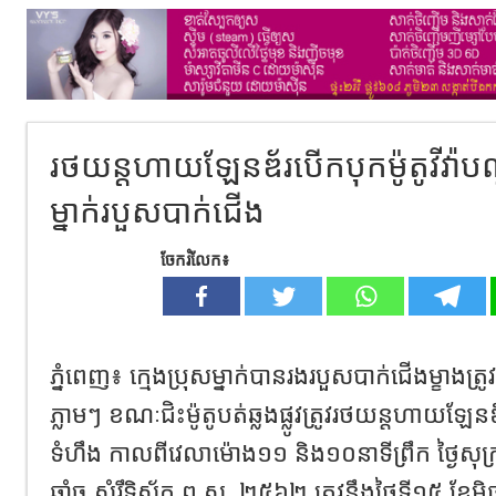
រថយន្តហាយឡែនឌ័របើកបុកម៉ូតូវីវ៉ាបណ្
ម្នាក់របួសបាក់ជើង
ចែករំលែក៖
ភ្នំពេញ៖​ ក្មេងប្រុសម្នាក់បានរងរបួសបាក់ជើងម្ខាងត្រ
ភ្លាមៗ ខណៈជិះម៉ូតូបត់ឆ្លងផ្លូវត្រូវរថយន្តហាយឡ
ទំហឹង​ កាលពីវេលាម៉ោង១១ និង១០នាទីព្រឹក ​ថ្ងៃ
ឆ្នាំច សំរឹទ្ធិស័ក ព.ស. ២៥៦២ ត្រូវនឹងថ្ងៃទី១៥ ខែ