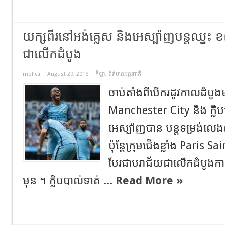
យក្សពីរនៅអង់គ្លេស និងអេស្ប៉ាញបន្តឈ្នះ
ជាលើកដំបូង
molica
August 29, 2016
កីឡា
,
ព័ត៌មានអន្តរជាតិ
ចាប់តាំងពីបើករដូវកាលដំបូង
Manchester City និង ក្លិ
អេស្ប៉ាញបាន បន្តទម្រង់លេ
ប៉ុន្តែក្រុមជើងខ្លាំង Paris
បែរជាបរាជ័យជាលើកដំបូងកាលព
មុន ។ ក្លិបបាល់ទាត់ ...
Read More »