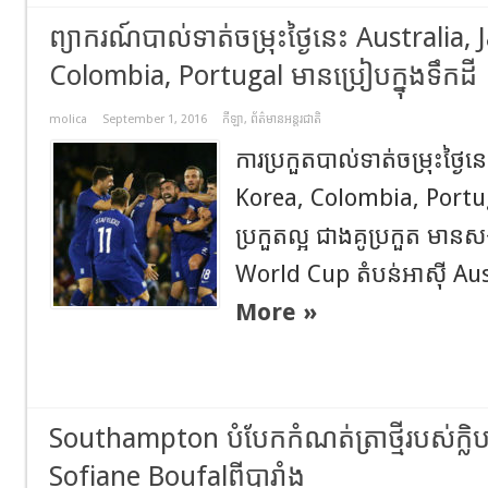
ព្យាករណ៍បាល់ទាត់ចម្រុះថ្ងៃនេះ Australia,
Colombia, Portugal មានប្រៀបក្នុងទឹកដី
molica
September 1, 2016
កីឡា
,
ព័ត៌មានអន្តរជាតិ
ការប្រកួតបាល់ទាត់ចម្រុះថ្ងៃ
Korea, Colombia, Portugal
ប្រកួតល្អ ជាងគូប្រកួត មានសង្
World Cup តំបន់អាសុី Aus
More »
Southampton បំបែកកំណត់ត្រាថ្មីរបស់ក្លិប
Sofiane Boufalពីបារាំង