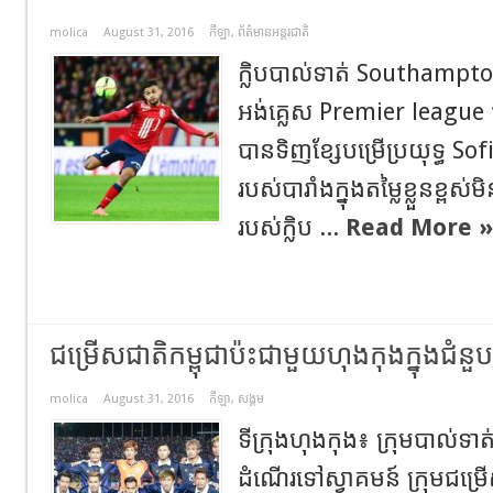
molica
August 31, 2016
កីឡា
,
ព័ត៌មានអន្តរជាតិ
ក្លិបបាល់ទាត់ Southampton
អង់គ្លេស Premier league ប
បានទិញខ្សែបម្រើប្រយុទ្ធ Sof
របស់បារាំងក្នុងតម្លៃខ្លួនខ្ពស់មិន
របស់ក្លិប ...
Read More »
ជម្រើសជាតិកម្ពុជាប៉ះជាមួយហុងកុងក្នុងជំនួប
molica
August 31, 2016
កីឡា
,
សង្គម
ទីក្រុងហុងកុង៖ ក្រុមបាល់ទាត់
ដំណើរទៅស្វាគមន៍ ក្រុមជម្រ