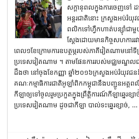
សក្តានុពលក្នុងការចេញទៅ
អន្តរជាតិនោះ ក្រសួងអប់រំយុ
ពលិកទៅហ្វឹកហាត់បន្សុំាជាម
ស្តែងដោយមានកិច្ចសហការរវ
ពេល១ខែក្រោមការឧបត្ថម្ភរបស់ភាគីវៀតណាមនៅទី
ប្រទេសវៀតណាម ។ តាមផែនការរបស់មជ្ឈមណ្ឌលជាតិ
ដឹងថា នៅចុងខែកញ្ញា ឆ្នាំ២០១៦ក្រសួងអប់រំយុវ
គណៈកម្មាធិការជាតិអូឡាំពិកកម្ពុជានឹងបញ្ជូនអត្តពល
កីឡាឲ្យទៅចូលរួមប្រកួតក្នុងព្រឹត្តិការណ៍កីឡាឆ្នេរខ
ប្រទេសវៀតណាម ដូចជាកីឡា បាល់ទះឆ្នេរខ្សាច់, ..