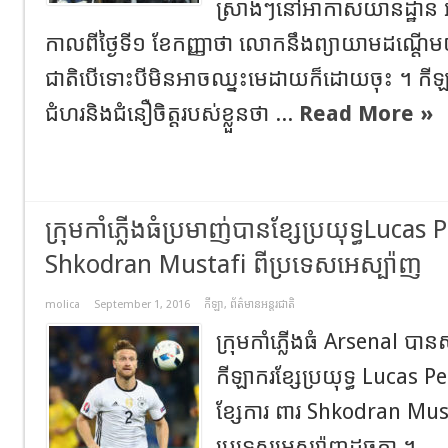
ស្រាងៗនៅអាកាសយានដ្ឋាន អន្
កាលពីថៃ្ងទី១ ខែកញ្ញាថា លោកនឹងព្យាយាមដណ្តើម
ជាតិបើទោះបីមិនអាចឈ្នះមេដាយក៏ដោយចុះ ។ កីឡាករ 
ជំហរនិងជំនឿចិត្តរបស់ខ្លួនថា ...
Read More »
ក្រុមកាំភ្លើងធំប្រមាញ់បានខ្សែប្រយុទ្ធLucas 
Shkodran Mustafi ពីប្រទេសអេស្ប៉ាញ
molica
September 1, 2016
កីឡា
,
ព័ត៌មានអន្តរជាតិ
ក្រុមកាំភ្លើងធំ Arsenal បា
កីឡាករខ្សែប្រយុទ្ធ Lucas P
ខ្សែការ ពារ Shkodran Musta
ប្រទេសអេស្ប៉ាញដូចគ្នា ។ ...