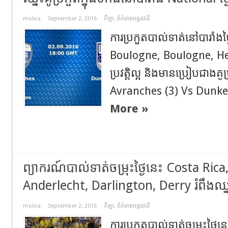
molica
September 2, 2016
កីឡា
,
ព័ត៌មានអន្តរជាតិ
ការប្រកួតបាល់ទាត់នៅបារាំងថ
Boulogne, Boulogne, He
ប្រវត្តិល្អ និងមានប្រៀបជាងគូប្
Avranches (3) Vs Dunke
More »
ព្យាករណ៍បាល់ទាត់ចម្រុះថ្ងៃនេះ Costa Ri
Anderlecht, Darlington, Derry រំពឹងឈ្
molica
September 2, 2016
កីឡា
,
ព័ត៌មានអន្តរជាតិ
ការប្រកួតបាល់ទាត់ចម្រុះថ្ងៃន