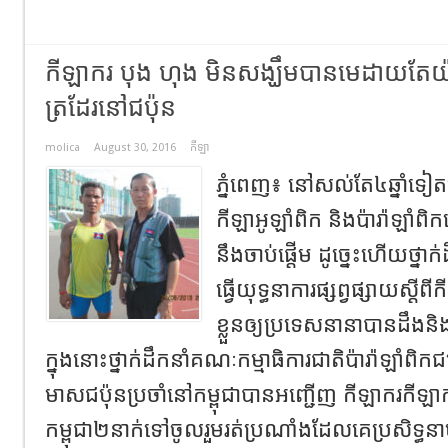
កីឡាករ បុង ហុង មិនសង្ឃឹមបានមេដាយតែយ៉
ត្រដែរនៅជប៉ុន
molica
August 30, 2016
កីឡា
ភ្នំពេញ៖ នៅសល់តែ៤ឆ្នាំទៀតប៉ុ
កីឡាអូឡាំពិក និងប៉ារ៉ាឡាំពិក
នឹងចាប់ផ្តើម ដូច្នេះហើយថ្នា
ធ្វើយុទ្ធនាការផ្សព្វផ្សាយស្តី
ខ្លួនឲ្យប្រទេសនានាបានដឹងនិ
ក្នុងនោះថ្នាក់ដឹកនាំគណៈកម្មាធិការជាតិប៉ារ៉ាឡាំពិ
មាសជប៉ុនប្រចាំនៅកម្ពុជាបានអញ្ជើញ កីឡាករកីឡាក
កម្ពុជា២នាក់ទៅចូលរួមរត់ប្រណាំងដែលគេប្រសិទ្ធន