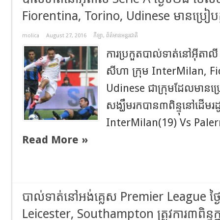
Fiorentina, Torino, Udinese​ មានប្រៀបក្
molica
August 27, 2016
កីឡា
,
ព័ត៌មានអន្តរជាតិ
ការប្រកួតបាល់ទាត់នៅអុីតាលី
សីហា ក្រុម InterMilan, F
Udinese ជាក្រុមដែលមានប្រៀ
សង្ឃឹមរកបាន៣ពិន្ទុនៅដើមរ
InterMilan(19) Vs Paler
Read More »
បាល់ទាត់នៅអង់គ្លេស Premier League ថ្ង
Leicester, Southampton ត្រូវការ៣ពិន្ទុក្ន