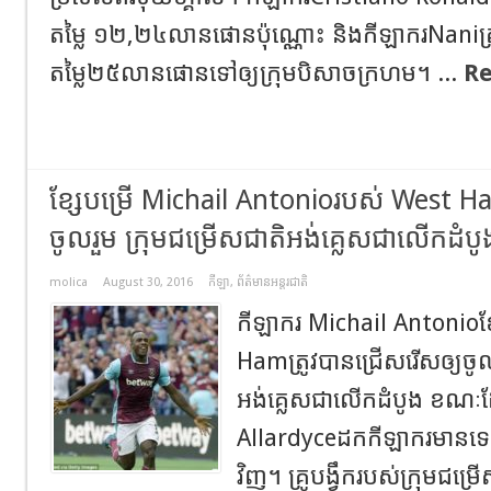
តម្លៃ ១២,២៤លានផោនប៉ុណ្ណោះ និងកីឡាករNaniត្រ
តម្លៃ២៥លានផោនទៅឲ្យក្រុមបិសាចក្រហម។ ...
Re
ខ្សែបម្រើ Michail Antonioរបស់ West H
ចូលរួម ក្រុមជម្រើសជាតិអង់គ្លេសជាលើកដំបូ
molica
August 30, 2016
កីឡា
,
ព័ត៌មានអន្តរជាតិ
កីឡាករ Michail Antonioខ្ស
Hamត្រូវបានជ្រើសរើសឲ្យចូល
អង់គ្លេសជាលើកដំបូង ខ
Allardyceដកកីឡាករមាន
វិញ។ គ្រូបង្វឹករបស់ក្រុមជ