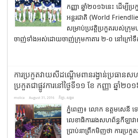
កញ្ញា ឆ្នាំ២០១៦នេះ ដើម្បីប្
អន្តរជាតិ (World Friendlie
សម្រាប់ប្រវត្តិប្រកួតរបស់ក្
ចាញ់ទាំងអស់ដោយចាញ់ក្រុមកាតារ ២-០ នៅក្រៅទឹក
ការប្រកួតវាយសីដណ្តើមពានរង្វាន់ប្រធានសហ
ប្រកួតជាផ្លូវការនៅថៃ្ងទី១១ ខែ កញ្ញា ឆ្នាំ២០
molica
August 31, 2016
កីឡា
,
សង្គម
ភ្នំពេញ៖ លោក ឧត្តមសេនី ទ
លេខាធិការរងសហព័ន្ធកីឡាវាយ
ប្រាប់នាព្រឹកមិញថា ការប្រកួ