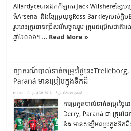
Allardyceបានដកកីឡាករ Jack Wilshereខ្សែបម្រើរ
ធំArsenal និងខ្សែប្រយុទ្ធRoss Barkleyរបស់ក្លិ
រូបនេះត្រូវបានជ្រើសរើសចូលរួម ក្រុមជម្រើសជាតិអង់គ្លេ
ឆ្នាំ២០១៦។ ...
Read More »
ព្យាករណ៍បាល់ទាត់ចម្រុះថ្ងៃនេះTrelleborg
Paraná មានប្រៀបក្នុងទឹកដី
molica
August 30, 2016
កីឡា
,
ព័ត៌មានអន្តរជាតិ
ការប្រកួតបាល់ទាត់ចម្រុះថ្ងៃ
Derry, Paraná ជា ​ក្រុមដែលម
និង មានសង្ឃឹមឈ្នះក្នុងទឹកដ