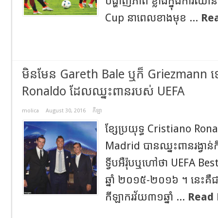
បង្ហាញភាព ខ្លាំងក្នុងការឈាន
Cup នាពេលខាងមុខ ...
Re
មិនមែន Gareth Bale ឬក៏ Griezmann ទេ
Ronaldo ដែលឈ្នះពានរបស់ UEFA
molica
August 30, 2016
កីឡា
ខ្សែប្រយុទ្ធ Cristiano Rona
Madrid បានឈ្នះពានរង្វាន់ក
ទ្វីបអឺរ៉ុបឬហៅថា UEFA Bes
ឆ្នាំ ២០១៥-២០១៦ ។ នេះ
កីឡាករវ័យ៣១ឆ្នាំ ...
Read 