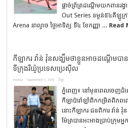
ផ្តាច់ព្រ័ត្រដណ្តើមយកពានរ
Out Series ទម្ងន់៥៤គីឡូក
Arena នាល្ងាច ថ្ងៃអាទិត្យ ទី៤ ខែកញ្ញា ...
Read 
កីឡាករ វ៉ាន់ វ៉ុនសង្ឃឹមថាខ្លួនអាចដណ្តើមបា
ទីក្រុងរីយ៉ូប្រទេសប្រេស៊ីល
molica
September 1, 2016
កីឡា
ភ្នំពេញ៖ នៅមុនពេលចេញដំណ
កីឡាប៉ារ៉ាឡាំពិកកម្រិតពិភ
នោះកីឡាករ ជនពិការ វ៉ាន់ វ៉ុន
ម៉ែត្របានអះអាងប្រាប់ក្រុមអ្