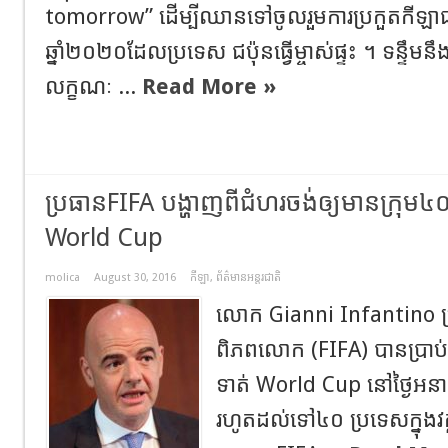
tomorrow” ដើម្បីឈានទៅចូលរួមការប្រកួតកីឡា
ឆ្នាំ២០២០ដែលប្រទេស ជប៉ុនធ្វើម្ចាស់ផ្ទះ ។ ទន្ទឹមន
លក្ខណៈ ...
Read More »
ប្រធានFIFA បង្ហាញពីជំហរចង់ឲ្យមានក្រុម៤០
World Cup
molica
August 30, 2016
កីឡា
,
ព័ត៌មានអន្តរជាតិ
លោក Gianni Infantino ប្
ពិភពលោក (FIFA) បានប្រាប់ឲ
ទាត់ World Cup នៅថ្ងៃអនា
រហូតដល់ទៅ៤០ ប្រទេសក្នុងវ