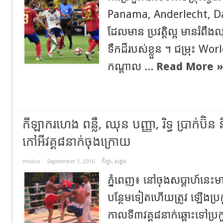
Panama, Anderlecht, Dar
ដែលមាន ប្រវត្តិល្អ មានរំពឹងឈ្
ទឹកដីរបស់ខ្លួន ។ ជម្រុះ Wo
កណ្តាល ...
Read More »
កីឡាករហេង ពន្លឺ, ឈុន បញ្ញា, រិទ្ធ ប្រាក់ប៊ិន 
កៅអីវគ្គ៨នាក់ចុងក្រោយ
molica
September 1, 2016
កីឡា
,
សង្គម
ភ្នំពេញ៖ នៅចុងសប្តាហ៍នេះម
បន្ថែមទៀតហើយត្រូវ ឡើងប្
កាលទី៣វគ្គ៨នាក់ឆ្ពោះទៅប្រ