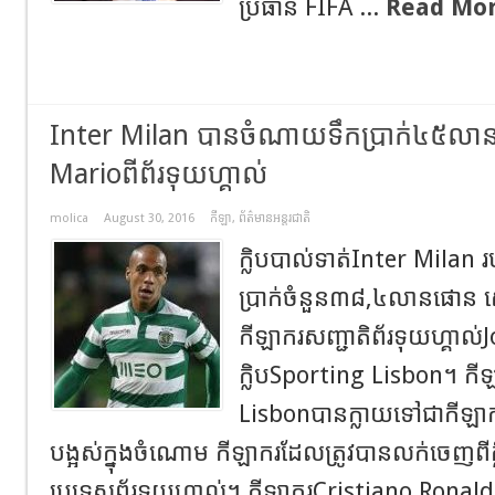
ប្រធាន FIFA ...
Read Mor
Inter Milan បានចំណាយទឹកប្រាក់៤៥លានអឺ
Marioពីព័រទុយហ្គាល់
molica
August 30, 2016
កីឡា
,
ព័ត៌មានអន្តរជាតិ
ក្លិបបាល់ទាត់Inter Milan
ប្រាក់ចំនួន៣៨,៤លានផោន ស្ម
កីឡាករសញ្ជាតិព័រទុយហ្គាល់
ក្លិបSporting Lisbon។ ក
Lisbonបានក្លាយទៅជាកីឡាករម
បង្អស់ក្នុងចំណោម កីឡាករដែលត្រូវបានលក់ចេញពីក្ល
ប្រទេសព័រទុយហ្គាល់។ កីឡាករCristiano Ronaldo