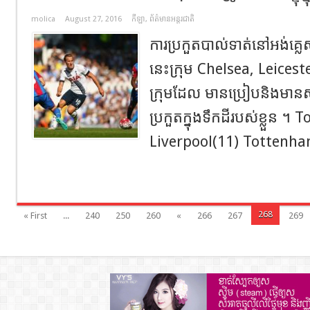
molica
August 27, 2016
កីឡា
,
ព័ត៌មានអន្តរជាតិ
ការប្រកួតបាល់ទាត់នៅអង់គ្ល
នេះក្រុម Chelsea, Leice
ក្រុមដែល មានប្រៀបនិងមានសង
ប្រកួតក្នុងទឹកដីរបស់ខ្លួន 
Liverpool(11) Tottenha
268
« First
...
240
250
260
«
266
267
269