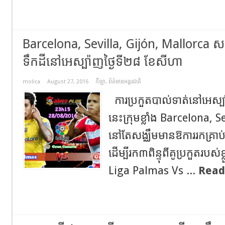
Barcelona, Sevilla, Gijón, Mallorca សង្
ទឹកដីនៅអេស្ប៉ាញថ្ងៃទី២៨ ខែសីហា
molica
August 27, 2016
កីឡា
,
ព័ត៌មានអន្តរជាតិ
ការប្រកួតបាល់ទាត់នៅអេស្ប៉
នេះក្រុមខ្លាំង Barcelona, 
នៅតែសង្ឈឹមមានឱការរកគ្រាប់
ដើម្បីរក៣ពិន្ទុពីគូប្រកួតរបស
Liga Palmas Vs ...
Read