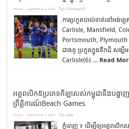
molica
September 3, 2016
កីឡា
,
ព័ត៌មានអន្តរជាតិ
ការប្រកួតបាល់ទាត់នៅអង់គ្លេ
Carlisle, Mansfield, Col
Portsmouth, Plymouth ជ
ជាងគូ ប្រកួតក្នុងទឹកដី សង្ឃឹ
Carlisle(6) ...
Read Mor
អត្តពលិក៥ប្រភេទកីឡារបស់កម្ពុជានឹងបង្ហាញខ្ល
ព្រឹត្តិការណ៍Beach Games
molica
September 2, 2016
កីឡា
,
សង្គម
ភ្នំពេញ ៖ ដើម្បីឲ្យអត្តពលិករ