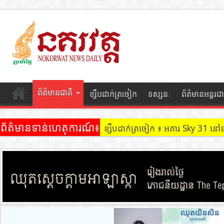
ព័ត៌មានជាតិ
ខ្សឹបដាក់ត្រចៀក
ទស្សនៈ
ព័ត៌មានអន្តរជា
ព័ត៌មានទាន់ហេតុការណ៍៖
ខ្សឹបដាក់ត្រចៀក ៖ អគារ Sky 31 នៅ
ខ្សឹបដាក់ត្រចៀក ៖ ដល់ករ ! ឈ្មួញដ