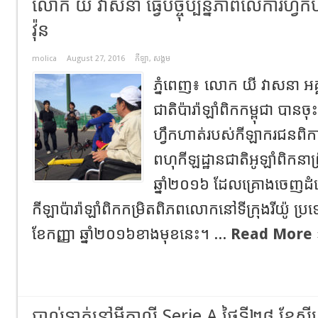
លោក យី វាសនា ធ្វើបច្ចុប្បន្នភាពលើការហ្វឹ
វ៉ុន
molica
August 27, 2016
កីឡា
,
សង្គម
ភ្នំពេញ៖ លោក យី វាសនា អគ
ជាតិប៉ារ៉ាឡាំពិកកម្ពុជា បានចុះ
ហ្វឹកហាត់របស់កីឡាករជនពិកា
ពហុកីឡដ្ឋានជាតិអូឡាំពិកនាព
ឆ្នាំ២០១៦ ដែលគ្រោងចេញដំ
កីឡាប៉ារ៉ាឡាំពិកកម្រិតពិភពលោកនៅទីក្រុងរីយ៉ូ ប្រទេ
ខែកញ្ញា ឆ្នាំ២០១៦ខាងមុខនេះ។ ...
Read More 
បាល់ទាត់នៅអុីតាលី Serie A ថ្ងៃទី២៨ ខែស