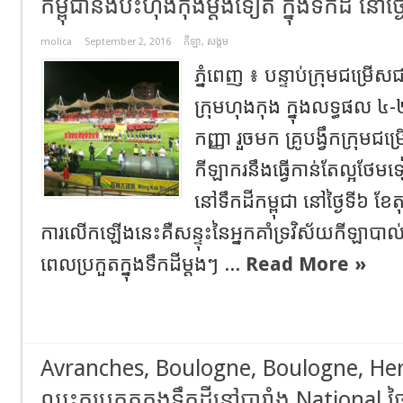
កម្ពុជានឹងប៉ះហុងកុងម្តងទៀត ក្នុងទឹកដី នៅថ្
molica
September 2, 2016
កីឡា
,
សង្គម
ភ្នំពេញ ៖ បន្ទាប់ក្រុមជម្រើស
ក្រុមហុងកុង ក្នុងលទ្ធផល ៤-
កញ្ញា រួចមក គ្រូបង្វឹកក្រុមជម
កីឡាករនឹងធ្វើកាន់តែល្អថែម
នៅទឹកដីកម្ពុជា នៅថ្ងៃទី៦ ខ
ការលើកឡើងនេះគឺសន្ទុះនៃអ្នកគាំទ្រវិស័យកីឡាបាល់ទ
ពេលប្រកួតក្នុងទឹកដីម្តងៗ ...
Read More »
​Avranches, Boulogne, Boulogne, Her
ឈ្នះគូប្រកួតក្នុងទឹកដីនៅបារាំង National ថ្