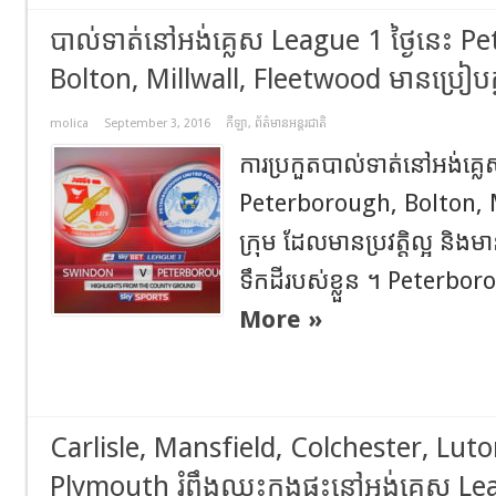
បាល់ទាត់នៅអង់គ្លេស League 1 ថ្ងៃនេះ 
Bolton, Millwall, Fleetwood មានប្រៀបក្
molica
September 3, 2016
កីឡា
,
ព័ត៌មានអន្តរជាតិ
ការប្រកួតបាល់ទាត់នៅអង់គ្លេ
Peterborough, Bolton, M
ក្រុម ដែលមានប្រវត្តិល្អ និងម
ទឹកដីរបស់ខ្លួន ។ Peterbor
More »
Carlisle, Mansfield, Colchester, Lut
Plymouth រំពឹងឈ្នះក្នុងផ្ទះនៅអង់គ្លេស Le