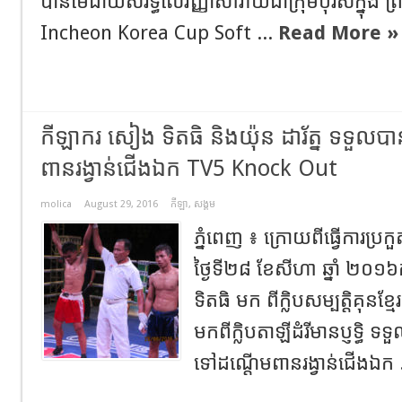
បានមេដាយសំរឹទ្ធិលើវិញ្ញាសាវាយជាក្រុមបុរសក្នុង ព្រ
Incheon Korea Cup Soft ...
Read More »
កីឡាករ សៀង ទិតធិ និងយ៉ុន ដារ័ត្ន ទទួលបា
ពានរង្វាន់ជើងឯក TV5 Knock Out
molica
August 29, 2016
កីឡា
,
សង្គម
ភ្នំពេញ ៖ ក្រោយពីធ្វើការប្
ថ្ងៃទី២៨ ខែសីហា ឆ្នាំ ២០
ទិតធិ មក ពីក្លិបសម្បត្តិគុនខ្ម
មកពីក្លិបតាឡីដំរីមានប្ញទ្ធិ
ទៅដណ្តើមពានរង្វាន់ជើងឯក 