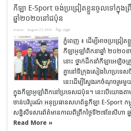
​កីឡា E-Sport ចង់ប្រជ្រៀតខ្លួនចូលទៅក្នុងព្រ
ឆ្នាំ២០២០នៅជប៉ុន
molica
August 27, 2016
កីឡា
,
សង្គម
ភ្នំពេញ ៖ ដើម្បីអាចប្រជ្រៀតខ្ល
កីឡាអូឡាំពិកនាឆ្នាំ ២០
នោះ ថ្នាក់ដឹកនាំកីឡាអេឡិចត្រ
គ្នានៅទីក្រុងសៀងហៃប្រទេស
នេះដើម្បីស្វែងរកចំណុចរួមមួយ
ក្នុងកីឡាអូឡាំពិកនៅប្រទេសជប៉ុន។ នេះបើយោង
ចាន់បរិបូរណ៍ អនុប្រធានសហព័ន្ធកីឡា E-Sport ក
សន្និសីទសារព័ត៌មានកាលពីព្រឹកថ្ងៃទី២៧ខែសីហា ឆ
Read More »