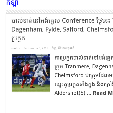
កីឡា
​បាល់ទាត់នៅអង់គ្លេស Conference ថ្ងៃនេ
Dagenham, Fylde, Salford, Chelmsford 
ប្រកួត
molica
September 3, 2016
កីឡា
,
ព័ត៌មានអន្តរជាតិ
ការប្រកួតបាល់ទាត់នៅអង់គ្ល
ក្រុម Tranmere, Dagenha
Chelmsford ជាក្រុមដែលមានប
ឈ្នះគូប្រកួតទាំងក្នុង និងក្រៅ
Aldershot(5) ...
Read M