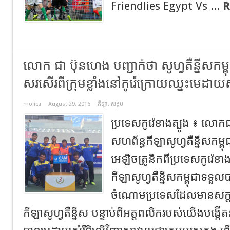
Friendlies Egypt Vs ...
R
លោក ជា ប៊ុនហេង បញ្ជាក់ថា សូហ្វតឺន្នីសក
សរសើរពីក្រុមខ្លាំងនៅកូរ៉េក្រោយឈ្នះមេដាយសំរ
molica
August 29, 2016
កីឡា
,
សង្គម
ប្រទេសកូរ៉េខាងត្បូង ៖ លោកជ
សហព័ន្ធកីឡាសូហ្វតឺន្នីសកម្
អេឡិចត្រូនិកពីប្រទេសកូរ៉េខាង
កីឡាសូហ្វតឺន្នីសកម្ពុជាទទួ
ចំណោមប្រទេសដែលមានសក្តា
កីឡាសូហ្វតឺន្នីស បន្ទាប់ពីអត្តពលិករបស់យើងបង្កើត