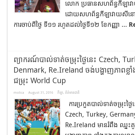
លោក ប្រធានសហព័ន្ធកីឡាវា
ដោយសហព័ន្ធកីឡាវាយសីនោះ ន
ការចាប់ពីថៃ្ង ទី១១ រហូតដល់ថៃ្ងទី១២ ខែកញ្ញា ...
R
ព្យាករណ៍បាល់ទាត់ចម្រុះថ្ងៃនេះ Czech, T
Denmark, Re.Ireland ចង់បង្ហាញភាពខ្លាំ
ជម្រុះ World Cup
molica
August 31, 2016
កីឡា
,
ព័ត៌មានជាតិ
ការប្រកួតបាល់ទាត់ចម្រុះថ្ងៃ
Czech, Turkey, German
Re.Ireland មានរំពឹង ឈ្នះគូប្