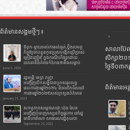
ព័ត៌មានសង្គមថ្មីៗ ៖
>
ឪពុក-ម្ដាយអស់ការអត់ធ្មត់,ប្ដឹងសមត្ថ
សាលាប៊ែលធ
កិច្ចឱ្យចាប់ខ្លួនកូនប្រុសបង្កើតប្រើប្រាស់
សិក្សា២
គ្រឿងញៀន ក្នុងករណីហិង្សាដោយ
ចេតនានិងគំរាមកំហែងថានឹងសម្លាប់
ថ្ងៃទី០៣ក
June 3, 2026
រដ្ឋមន្រ្តី​ នេត្រ​ ភក្ត្រា​
អញ្ជើញបើកសន្និបាតបូកសរុបលទ្ធ
ព័ត៌មានអន្
ផលការងារឆ្នាំ២០២៤ និងលើកទិសដៅ
ការងារឆ្នាំ២០២៥របស់​ក្រសួង​ព័ត៌មាន​
January 21, 2025
សកម្មភាពសម្តេចតេជោ ហ៊ុន សែន
អញ្ជើញបំពេញទស្សនកិច្ចផ្លូវការ នៅរដ្ឋ
ធានីហាវ៉ាណា សាធារណរដ្ឋគុយបា
September 25, 2022