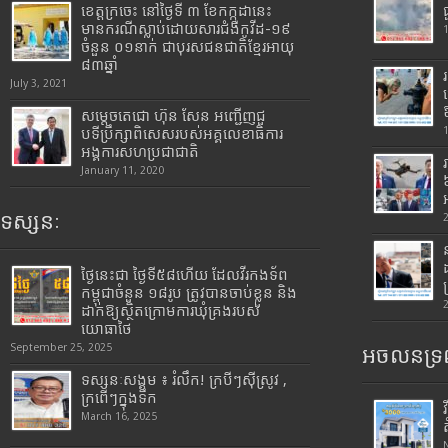
ខេត្តក្រចេះ នៅថ្ងៃទី ៣ ខែកក្កដានេះ
មានករណីស្លាប់ដោយសារជំងឺកូវីដ-១៩
ចំនួន ០១នាក់ ជាបុរសជនជាតិខ្មែរអាយុ
៨៣ឆ្នាំ
July 3, 2021
សម្តេចតេជោ ហ៊ុន សែន អញ្ជើញជួ
បទីប្រឹក្សាពិសេសរបស់អគ្គលេខាធិការ
អង្គការសហប្រជាជាតិ
January 11, 2020
ទស្សនៈ
ថ្ងៃនេះជា ថ្ងៃទី៥៨ហើយ ដែលវីរកងទ័ព
កម្ពុជាចំនួន ១៨រូប ត្រូវបានចាប់ខ្លួន និង
ដាក់ឱ្យស្ថិតក្រោមការឃុំគ្រងរបស់
យោធាថៃ
September 25, 2025
អចលនទ្រព
ទស្សនៈសង្គម ៖ រំលឹក! ក្របីៗស៊ីស្រូវ ,
ក្រពើៗក្នុងទឹក
March 16, 2025