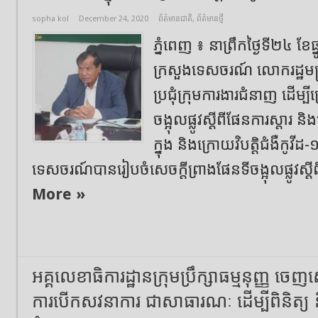
sopha kol
December 24, 2020
ព័ត៌មានជាតិ
,
ព័ត៌មានថ្មី
ភ្នំពេញ ៖ នាព្រឹកថ្ងៃទី២៤ ខែធ្
ក្រសួងទេសចរណ៍ លោករដ្ឋមន្រ
ប្រជុំក្រុមការងារជំនាញ ដើម្ប
ចង្អុលផ្លូវស្តីពីផែនការស្តា
ក្នុង និងក្រោយវិបត្តិជំងឺកូវ
ទេសចរណ៍បានរៀបចំសេចក្តីព្រាងផែនទីចង្អុលផ្លូវស្តីព
More »
អគ្គលេខាធិការដ្ឋានក្រុមប្រឹក្សាធម្មនុញ្ញ ចេ
ការបើកសវនាការ ជាសាធារណៈ ដើម្បីពិនិត្យ