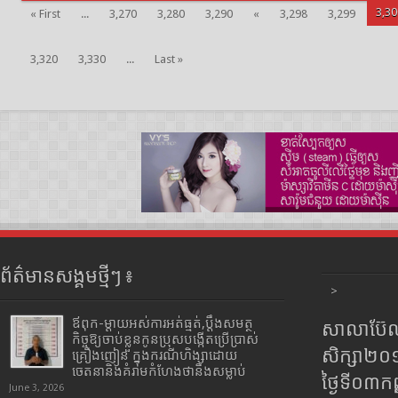
3,30
« First
...
3,270
3,280
3,290
«
3,298
3,299
3,320
3,330
...
Last »
ព័ត៌មានសង្គមថ្មីៗ ៖
>
ឪពុក-ម្ដាយអស់ការអត់ធ្មត់,ប្ដឹងសមត្ថ
សាលាប៊ែលធ
កិច្ចឱ្យចាប់ខ្លួនកូនប្រុសបង្កើតប្រើប្រាស់
សិក្សា២
គ្រឿងញៀន ក្នុងករណីហិង្សាដោយ
ចេតនានិងគំរាមកំហែងថានឹងសម្លាប់
ថ្ងៃទី០៣ក
June 3, 2026