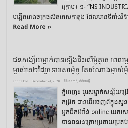
ក្រោម៖ ១- “NS INDUSTRI
បង្កើតរោងចក្រផលិតកេសកាតុង ដែលមានទីតាំងវិនិយ
Read More »
ជនសង្ស័យម្នាក់បានឡេីងជិះលេីម៉ូតូគេ ពេលម
ម្ចាស់គេ២ដៃរួចទារសោម៉ូតូ​ តែសំណាងម្ចាស់ម៉ូ
sopha kol
December 24, 2020
ព័ត៌មានជាតិ
,
ព័ត៌មានថ្មី
ភ្នំពេញ៖​ បុរសម្នាក់សង្ស័យ
កម្រិត​ បានដេីរចេញពីក្នុងសួន
អ្នកដឹកអីវ៉ាន់ online យកសោម
បានជនរងគ្រោះប្រតាយប្រតប់​ 