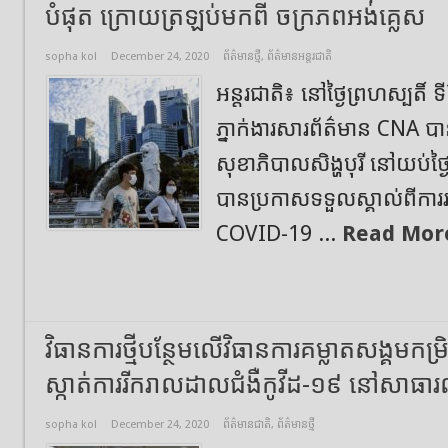
បំផុត ក្រោយត្រឡប់មកពី ចក្រភពអង់គ្លេស
sopha kol
December 24, 2020
ព័ត៌មានថ្មី
,
ព័ត៌មានអន្តរជាតិ
អន្តរជាតិ៖ នៅថ្ងៃព្រហស្បតិ៍ ទ
ភ្នាក់ងារសារព័ត៌មាន CNA ប
សុខាភិបាលសិង្ហបុរី នៅយប់ថ្ង
បានប្រកាសទទួលស្គាល់ពីការរក
COVID-19 ...
Read Mor
វិធានការថ្មីបន្ថែមលើវិធានការគម្លាតសង្គមកម្រ
ស្កាត់ការរីករាលដាលជំងឺកូវីដ-១៩ នៅសាធារណរ
sopha kol
December 24, 2020
ព័ត៌មានជាតិ
,
ព័ត៌មានថ្មី