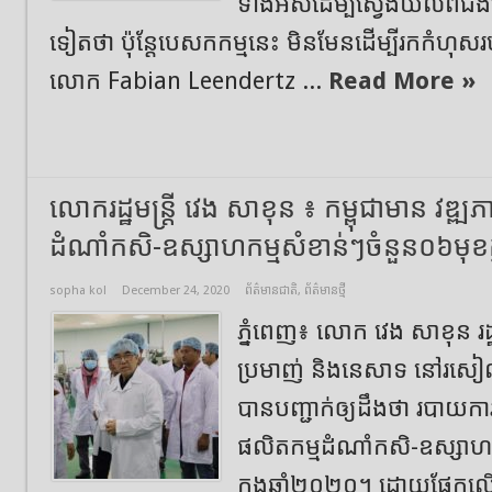
ទាំងអស់​ដើម្បី​ស្វែងយល់​ពី​ជំង
ទៀតថា ប៉ុន្តែ​បេសកកម្ម​នេះ មិនមែន​ដើម្បី​រក​កំហុស
លោក Fabian Leendertz ...
Read More »
លោករដ្ឋមន្ត្រី វេង សាខុន ៖ កម្ពុជាមាន វឌ្
ដំណាំកសិ-ឧស្សាហកម្មសំខាន់ៗចំនួន០៦មុខក្
sopha kol
December 24, 2020
ព័ត៌មានជាតិ
,
ព័ត៌មានថ្មី
ភ្នំពេញ៖ លោក វេង សាខុន រដ្ឋមន
ប្រមាញ់ និងនេសាទ នៅរសៀលថ្
បានបញ្ជាក់ឲ្យដឹងថា របាយកា
ផលិតកម្មដំណាំកសិ-ឧស្សាហក
ក្នុងឆ្នាំ២០២០។ ដោយផ្អែកលើ