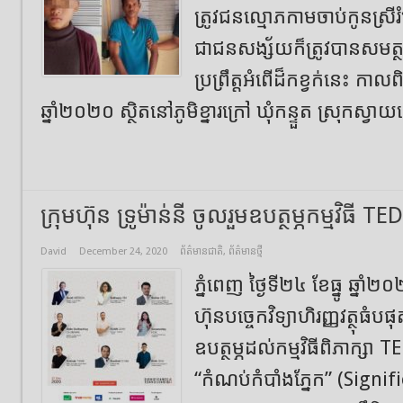
ត្រូវជនល្មោភកាមចាប់កូនស្រី
ជាជនសង្ស័យក៏ត្រូវបានសមត្ថកិ
ប្រព្រឹត្តអំពើដ៏កខ្វក់នេះ កាល
ឆ្នាំ២០២០ ​ស្ថិតនៅភូមិខ្នារក្រៅ ឃុំកន្ទួត ស្រុកស្វា
ក្រុមហ៊ុន ទ្រូម៉ាន់នី ចូលរួម​ឧបត្ថម្ភ​កម្មវិធី
David
December 24, 2020
ព័ត៌មានជាតិ
,
ព័ត៌មានថ្មី
ភ្នំពេញ​ ថ្ងៃទី​២៤ ខែធ្នូ ឆ្នាំ​
ហ៊ុន​បច្ចេកវិទ្យាហិរញ្ញវត្ថុ​ធំ
ឧបត្ថម្ភ​ដល់​​កម្មវិធីពិភាក្
“កំណប់កំបាំង​ភ្នែក” (Signi