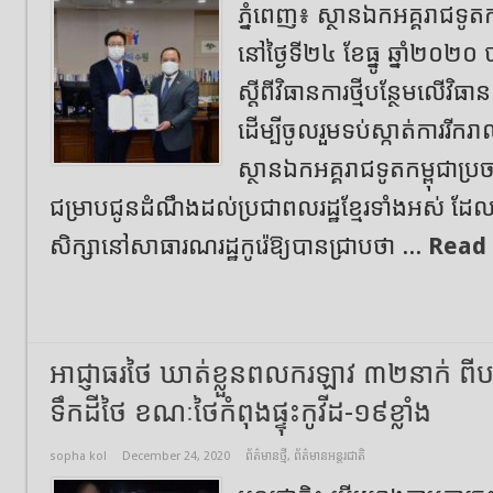
ភ្នំពេញ៖ ស្ថានឯកអគ្គរាជទូតកម
នៅថ្ងៃទី២៤ ខែធ្នូ ឆ្នាំ២០២
ស្តីពីវិធានការថ្មីបន្ថែមលើវិធ
ដើម្បីចូលរួមទប់ស្កាត់ការរីក
ស្ថានឯកអគ្គរាជទូតកម្ពុជាប្រច
ជម្រាបជូនដំណឹងដល់ប្រជាពលរដ្ឋខ្មែរទាំងអស់ ដែលក
សិក្សានៅសាធារណរដ្ឋកូរ៉េឱ្យបានជ្រាបថា ...
Read
អាជ្ញាធរថៃ ឃាត់ខ្លួនពលករឡាវ ៣២នាក់ ពីប
ទឹកដីថៃ ខណៈថៃកំពុងផ្ទុះកូវីដ-១៩ខ្លាំង
sopha kol
December 24, 2020
ព័ត៌មានថ្មី
,
ព័ត៌មានអន្តរជាតិ