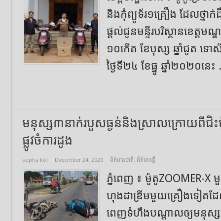
និងកុំព្យូទ័រ១គ្រឿង ដែលថ្នាក
ផ្ដល់ជូនមន្ទីរបរិស្ថានខេត្តមណ្ឌ
១០កើត ខែបុស្ស ឆ្នាំជូត ទោ
ថ្ងៃទី២៤ ខែធ្នូ ឆ្នាំ២០២០នេះ 
មនុស្ស៣នាក់របួសធ្ងន់និងស្រាល​ក្រោយពីជិះ
ផ្លូវចំការដូង
sopha kol
December 24, 2020
ព័ត៌មានជាតិ
,
ព័ត៌មានថ្មី
ភ្នំពេញ​ ៖​ ម៉ូតូZOOMER-X 
ហុងដាឌ្រីមមួយគ្រឿងទៀតដែលក
ពេញទំហឹងបណ្ដាលឲ្យមនុស្ស៣