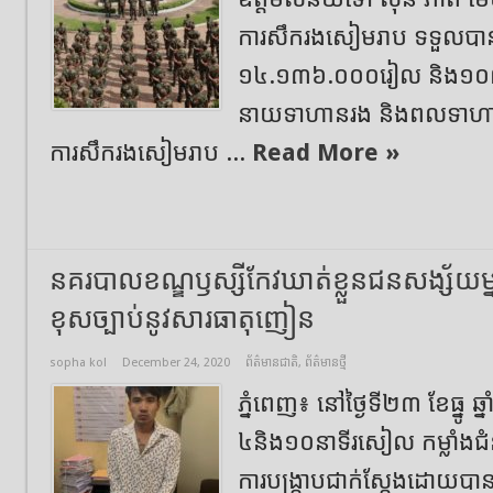
ការសឹករងសៀមរាប ទទួលបាន
១៤.១៣៦.០០០រៀល និង១០៧
នាយទាហានរង និងពលទាហាន ទូ
ការសឹករងសៀមរាប ...
Read More »
នគរបាលខណ្ឌឫស្សីកែវឃាត់ខ្លួនជនសង្ស័យម្
ខុសច្បាប់នូវសារធាតុញៀន
sopha kol
December 24, 2020
ព័ត៌មានជាតិ
,
ព័ត៌មានថ្មី
ភ្នំពេញ៖ នៅថ្ងៃទី២៣ ខែធ្នូ 
៤និង១០នាទីរសៀល កម្លាំងជំនា
ការបង្ក្រាបជាក់ស្ដែងដោយបាន