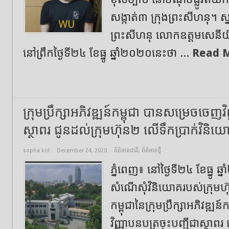
សង្កាត់៣ ក្រុងព្រះសីហនុ។ ស
ព្រះសីហនុ លោកឧត្តមសេនីយ៍
នៅព្រឹកថ្ងៃទី២៤ ខែធ្នូ ឆ្នាំ២០២០នេះថា ...
Read 
ក្រុមប្រឹក្សាអភិវឌ្ឍន៍កម្ពុជា បានសម្រេចចេញវ
ស្ថាពរ ជូនដល់ក្រុមហ៊ុន២ លើទឹកប្រាក់វិនិ
sopha kol
December 24, 2020
ព័ត៌មានជាតិ
,
ព័ត៌មានថ្មី
ភ្នំពេញ៖ នៅថ្ងៃទី២៤ ខែធ្នូ ឆ
សំណើសុំវិនិយោគរបស់ក្រុមហ៊
កម្ពុជានៃក្រុមប្រឹក្សាអភិវឌ្ឍ
វិញ្ញាបនបត្រចុះបញ្ជីជាស្ថាព