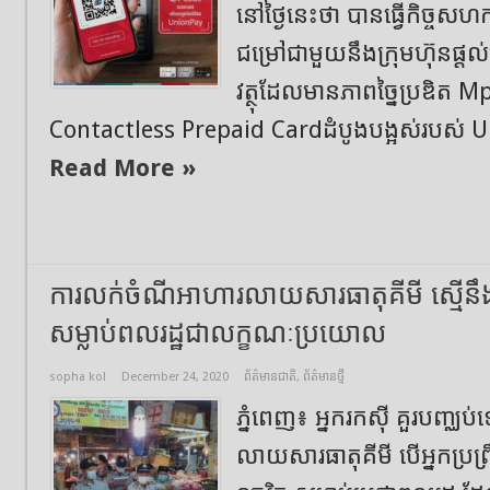
នៅថ្ងៃនេះថា បានធ្វើកិច្ចសហក
ជម្រៅជាមួយនឹងក្រុមហ៊ុនផ្តល់ស
វត្ថុដែលមានភាពច្នៃប្រឌិត M
Contactless Prepaid Cardដំបូងបង្អស់របស់ Unio
Read More »
ការលក់ចំណីអាហារលាយសារធាតុគីមី ស្មើនឹង
សម្លាប់ពលរដ្ឋជាលក្ខណៈប្រយោល
sopha kol
December 24, 2020
ព័ត៌មានជាតិ
,
ព័ត៌មានថ្មី
ភ្នំពេញ៖ អ្នករកស៊ី គួរបញ្ឈ
លាយសារធាតុគីមី បើអ្នកប្រព្រ