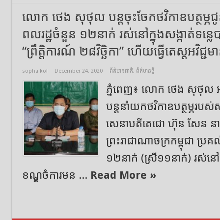
លោក ថេង សុថុល បន្តចុះចែកថវិកាឧបត្ថម្ភជូ
ពលរដ្ឋចំនួន ១២នាក់ រស់នៅក្នុងសង្កាត់ទន្លេ
“ព្រឹត្តិការណ៍​ ២៨វិច្ឆិកា” ហេីយធ្វេីតេស្តអវិជ្ជ
sopha kol
December 24, 2020
ព័ត៌មានជាតិ
,
ព័ត៌មានថ្មី
ភ្នំពេញ៖ លោក ថេង សុថុល 
បន្តនាំយកថវិកាឧបត្ថម្ភរបស់
សេនាបតីតេជោ ហ៊ុន សែន នាយករ
ព្រះរាជាណាចក្រកម្ពុជា ប្រគល
១២នាក់ (ស្រី១១នាក់) រស់នៅក្
ខណ្ឌចំការមន ...
Read More »