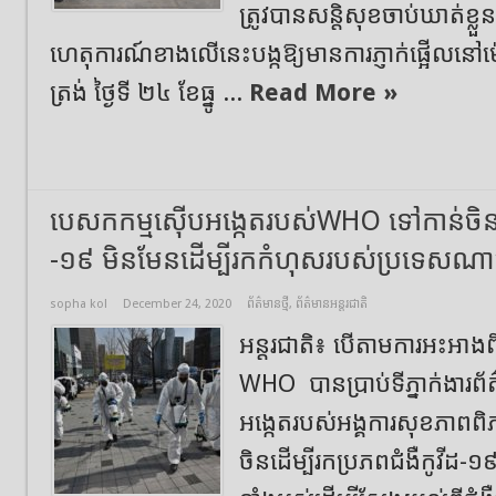
ត្រូវបានសន្តិសុខចាប់ឃាត់ខ្លួ
ហេតុការណ៍ខាងលើនេះបង្កឱ្យមានការភ្ញាក់ផ្អើលនៅម
ត្រង់ ថ្ងៃទី ២៤ ខែធ្នូ ...
Read More »
បេសកកម្ម​ស៊ើបអង្កេត​របស់​WHO ទៅកាន់​ចិន​ ដើម្
-១៩ មិនមែន​ដើម្បី​រក​កំហុស​របស់​ប្រទេស​ណ
sopha kol
December 24, 2020
ព័ត៌មានថ្មី
,
ព័ត៌មានអន្តរជាតិ
អន្តរជាតិ៖ បើតាមការអះអាងពីសម
WHO បានប្រាប់​ទីភ្នាក់ងារ​
អង្កេត​របស់​អង្គការ​សុខភា
ចិន​ដើម្បី​រក​ប្រភព​ជំងឺ​កូ​វីដ​-១