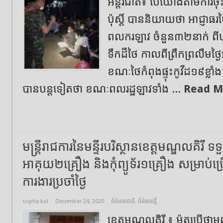
អន្តរជាតិ៖ បើយោងតាមការចុ
ប៉ុស្តិ៍ បាននិយាយថា អាជ្ញាធរ
ពលករឡាវ ចំនួន៣២នាក់ ពីប
ទឹកដីថៃ កាលពីព្រឹកព្រលឹមថ្ងៃអ
ខណៈថៃកំពុងផ្ទុះកូវីដ១៩ខ្លាំង
បានបន្តទៀតថា ខណៈពលរដ្ឋឡាវទាំង ...
Read M
មន្រ្តីរាជការនៃមន្ទីរបរិស្ថានខេត្តមណ្ឌលគិរី ទ
អាគុយ២គ្រឿង និងកុំព្យូទ័រ១គ្រឿង សម្រាប់ប្
ការងារប្រចាំថ្ងៃ
sopha kol
December 24, 2020
ព័ត៌មានជាតិ
,
ព័ត៌មានថ្មី
ខេត្តមណ្ឌលគិរី ៖ ម៉ូតូប្រ