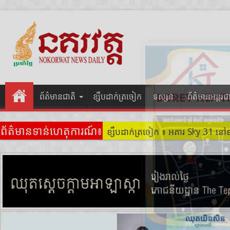
ព័ត៌មានជាតិ
ខ្សឹបដាក់ត្រចៀក
ទស្សនៈ
ព័ត៌មានអន្តរជ
ព័ត៌មានទាន់ហេតុការណ៍៖
ខ្សឹបដាក់ត្រចៀក ៖ ដល់ករ ! ឈ្មួញដ