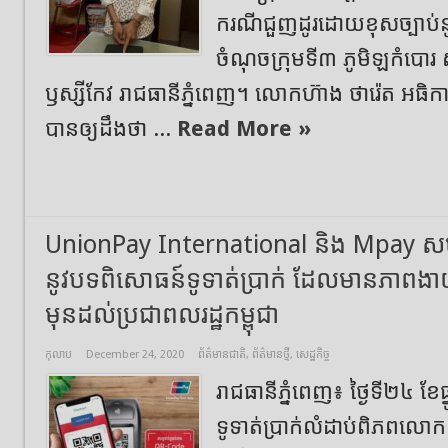
ករណីជួញដូរដោយខុសច្បាប់ន
ចំណុចក្រុមទី៣ ភូមិឡកំបោរ ស
ឫស្សីកែវ រាជធានីភ្នំពេញ។ លោកហ៊ាង ថារ៉េត អធិ
បានឲ្យដឹងថា ...
Read More »
UnionPay International និង Mpay សហការ
នូវបទពិសោធន៍ទូទាត់ប្រាក់ ដែលមានភាពងា
មុនដល់ប្រជាពលរដ្ឋកម្ពុជា
កុលាប
December 24, 2020
ព័ត៌មានជាតិ
,
ព័ត៌មានថ្មី
,
សេដ្ឋកិច្ច
រាជធានីភ្នំពេញ៖ ថ្ងៃទី២៤ ខែ
ទូទាត់ប្រាក់លំដាប់ពិភពល