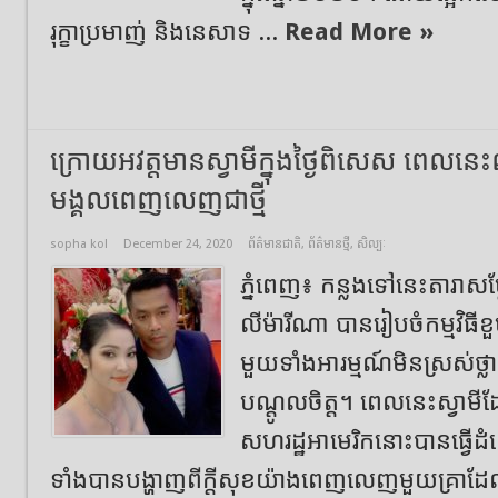
រុក្ខាប្រមាញ់ និងនេសាទ ...
Read More »
ក្រោយអវត្តមានស្វាមីក្នុងថ្ងៃពិសេស ពេលនេ
មង្គលពេញលេញជាថ្មី
sopha kol
December 24, 2020
ព័ត៌មានជាតិ
,
ព័ត៌មានថ្មី
,
សិល្បៈ
ភ្នំពេញ៖ កន្លងទៅនេះតារាសម្ត
លីម៉ារីណា បានរៀបចំកម្មវិធី
មួយទាំងអារម្មណ៍មិនស្រស់ថ្លាក្
បណ្តូលចិត្ត។ ពេលនេះស្វា
សហរដ្ឋអាមេរិកនោះបានធ្វើដ
ទាំងបានបង្ហាញពីក្តីសុខយ៉ាងពេញលេញមួយគ្រាដែ