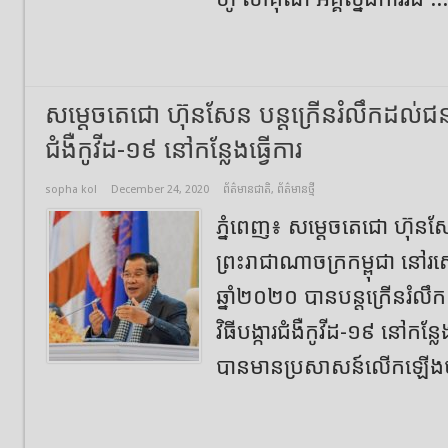
សម្ដេចតេជោ ហ៊ុនសែន បន្តក្រើនរំលឹកដល់ជនរួម
ជំងឺកូវីដ-១៩ នៅកន្លែងធ្វើការ
sopha kol
December 24, 2020
ព័ត៌មានជាតិ
,
ព័ត៌មានថ្មី
ភ្នំពេញ៖ សម្ដេចតេជោ ហ៊ុនសែ
ព្រះរាជាណាចក្រកម្ពុជា នៅរស
ឆ្នាំ២០២០ បានបន្តក្រើនរំលឹក
វិធីបង្ការជំងឺកូវីដ-១៩ នៅកន្លែ
បានមានប្រសាសន៍លើកឡើងថា