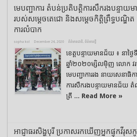
មេបញ្ជាការ តំបន់ប្រតិបត្តិការសឹករងបន្
របស់សម្តេចតេជោ និងសម្តេចកិត្តិព្រឹទ្ធបណ្ឌ
ការលំបាក
sopha kol
December 24, 2020
ព័ត៌មានជាតិ
,
ព័ត៌មានថ្មី
ខេត្តបន្ទាយមានជ័យ ៖ នាថ្ងៃទ
ឆ្នាំ២០២០ម្សិលមុិញ លោក វរ
មេបញ្ជាការរង នាយសេនាធិការ ត
ការសឹករងបន្ទាយមានជ័យ ត
ត្រី ...
Read More »
អាជ្ញាធរសិង្ហបុរី ប្រកាសរកឃើញអ្នកផ្ទុកវីរុសកូ