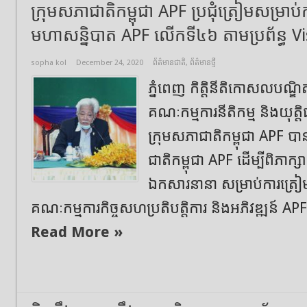
ក្រុមសភាជាតិកម្ពុជា APF ប្រជុំត្រៀមសម្រាប់ក
មហាសន្និបាត APF លើកទី៤៦ តាមប្រព័ន្ធ 
sopha kol
December 24, 2020
ព័ត៌មានជាតិ
,
ព័ត៌មានថ្មី
ភ្នំពេញ កិត្តិនីតិកោសលបណ្ឌិ
គណៈកម្មការនីតិកម្ម និងយុត្ត
ក្រុមសភាជាតិកម្ពុជា APF បានដ
ជាតិកម្ពុជា APF ដើម្បីពិភាក្
ឯកសារនានា សម្រាប់ការត្រៀមចូល
គណៈកម្មការកិច្ចសហប្រតិបត្តិការ និងអភិវឌ្ឍន៍ AP
Read More »