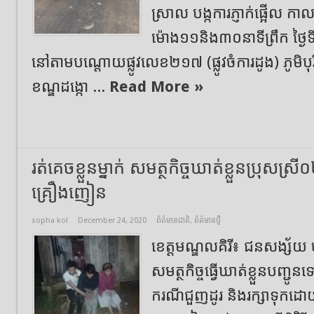
ស្រាល​ បង្កការភ្ញាក់ផ្អេីល កា
ម៉ោង១១និង៣០នាទីព្រឹក​ ថ្ងៃទី២
នៅតាមបណ្ដោយផ្លូវលេខ២១៧ (ផ្លូវចំការដូង)​ ភូមិបុ
ខណ្ឌដង្កោ​ ...
Read More »
រត់គេចខ្លួនម្នាក់ សមត្ថកិច្ចឃាត់ខ្លួនប្រុសស្រ
គ្រឿងញៀន
sopha kol
December 24, 2020
ព័ត៌មានជាតិ
,
ព័ត៌មានថ្មី
ខេត្តមណ្ឌលគិរី៖ ជនសង្ស័យ ច
សមត្ថកិច្ចធ្វើឃាត់ខ្លួនបញ្ជូ
ករណីជួញដូរ និងរក្សាទុកដោ