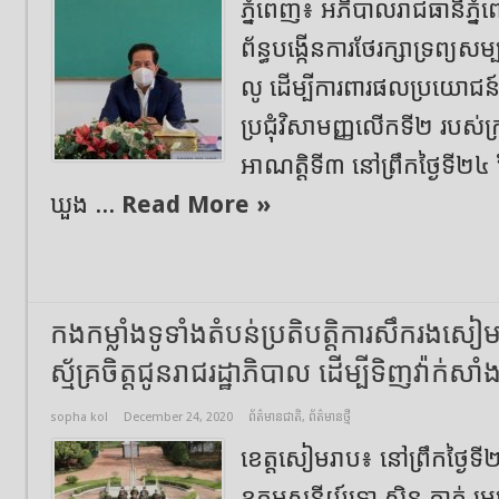
ភ្នំពេញ៖ អភិបាលរាជធានីភ្នំពេ
ព័ន្ធបង្កើនការថែរក្សាទ្រព្យសម្
លូ ដើម្បីការពារផលប្រយោជន
ប្រជុំវិសាមញ្ញលើកទី២ របស់ក្រ
អាណត្តិទី៣ នៅព្រឹកថ្ងៃទី២៤
ឃួង ...
Read More »
កងកម្លាំងទូទាំងតំបន់ប្រតិបត្តិការសឹករងស
ស្ម័គ្រចិត្តជូនរាជរដ្ឋាភិបាល ដើម្បីទិញវ៉ាក់សា
sopha kol
December 24, 2020
ព័ត៌មានជាតិ
,
ព័ត៌មានថ្មី
ខេត្តសៀមរាប៖ នៅព្រឹកថ្ងៃទី២
ឧត្តមសនីយ៍ទោ ស៊ិន ភាត់ មេបញ