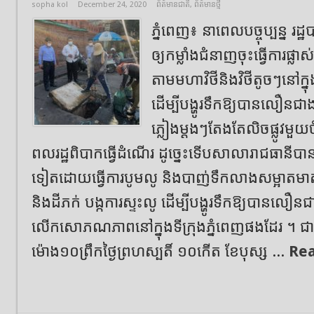
sopha kol
December 24, 2020
ព័ត៌មានជាតិ
,
ព័ត៌មានថ្មី
ភ្នំពេញ៖ នាពេលបច្ចុប្បន្ន រដ
ឲ្យកម្លាំងជំនាញចុះធ្វើការផ្លាស
តាមមហាវិថីនិងវិថីតូចៗនៅក្នុ
ដើម្បីបង្ហូរទឹកឱ្យបានលឿនជ
ភ្លៀងម្ដងៗតែងតែលិចផ្លូវមួយចំ
ពលរដ្ឋពិបាកធ្វើដំណើរ ដូច្នេះទើបសាលារាជធានីបា
ទៀតដោយធ្វើការបូមលូ និងបាញ់ទឹកលាងសម្អាតមា
និងដីភក់ បង្កការស្ទះលូ ដើម្បីបង្ហូរទឹកឱ្យបានលឿន
លើកសោភណភាពនៅក្នុងទីក្រុងភ្នំពេញផងដែរ ។ ជា
ម៉ោង១០ព្រឹកថ្ងៃព្រហស្បតិ៍ ១០កើត ខែបុស្ស ...
Re