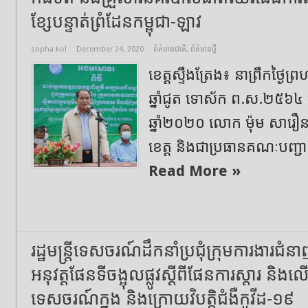
ខ្សែបន្ទាត់ព្រំដែនកម្ពុជា-ឡាវ
sopha kol
December 24, 2020
ព័ត៌មានជាតិ
,
ព័ត៌មានថ្មី
ខេត្តស្ទឹងត្រែង៖ នាព្រឹកថ្ងៃព
ឆ្នាំជូត ទោស័ក ព.ស.២៥៦៤ ត្រ
ឆ្នាំ២០២០ លោក ម៉ុម សា
ខេត្ត និងជាប្រធានគណៈបញ្ជាក
Read More »
រដ្ឋមន្រ្តីទេសចរណ៍ដឹកនាំប្រជុំក្រុមការងារជ
អនុវត្តផែនទីចង្អុលផ្លូវស្តីពីផែនការស្តារ និង
ទេសចរណ៍ក្នុង និងក្រោយវិបត្តិជំងឺកូវីដ-១៩