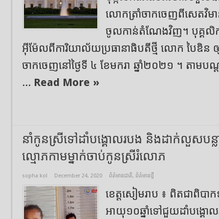
លោកត្រាំចាកចេញពីសេតវិមាន​ដើ
ចូលកាន់តំណែងវិញ។ បុគ្គលិ
អុីម៉ែលពីការិយាល័យប្រធានាធិបតីថ្មី លោក បៃឌិន ឲ្
ចាកចេញនៅថ្ងៃទី ៤ ខែមករា ឆ្នាំ​២០២១ ។ តាមប
...
Read More »
នាំកូនស្រីទៅដាំបង្គោលរបង និងដាក់លួសបន្លា
ល្មោភកាមម្នាក់ចាប់កូនស្រីរំលោភ
sopha kol
December 24, 2020
ព័ត៌មានជាតិ
,
ព័ត៌មានថ្មី
ខេត្តសៀមរាប ៖ ពិតជាពិបាកទុក
អាយុ១០ឆ្នាំទៅជួយដាំបង្គោល