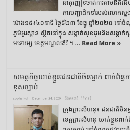
ធាតុញៀនចាត់ការតាមនីតិវិធីប
ការបញ្ជាដឹកនាំរបស់លោកស្ន
ម៉ោង១៩៖៤០នាទី ថ្ងៃទី២៣ ខែធ្នូ ឆ្នាំ២០២០ នៅចំ
ភូមិអូរស្ពាន ស្ថិតនៅក្នុង សង្កាត់សុខដុមនិងសង្កាត
មនោរម្យ ខេត្តមណ្ឌលគិរី ។ ...
Read More »
សមត្ថកិច្ចឃាត់ខ្លួនជនជាតិចិនម្នាក់ ពាក់ព័ន
ខុសច្បាប់
sopha kol
December 24, 2020
ព័ត៌មានជាតិ
,
ព័ត៌មានថ្មី
ក្រុងព្រះសីហនុ៖ ជនជាតិចិនម្
ខេត្តព្រះសីហនុ ឃាត់ខ្លួនពាក
ខុសច្បាប់ នៅចំណុចផ្លូវពយក