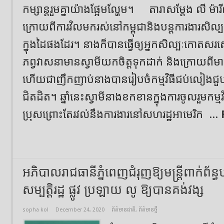
កម្សាន្តរួមគ្នាយ៉ាងផ្អែមល្ហែម។ តារាសម្តែង លី ម
ក្រោយពីការវិលមករស់នៅកម្ពុជានិងបន្តការងារសិល
ក្នុងដៃផងដែរ។ នាងក៏បានធ្វើឲ្យអ្នកសិល្បៈកោត
ភព្វវាសនាមានស្វាមីយកចិត្តទុកដាក់ និងក្រោយពីមានកូ
ហើយជាញឹកញាប់នាងបានរៀបចំកម្មវិធីជប់លៀងជួបជុំ
ជិតដិត។ ឆ្នាំនេះស្វាមីនាងខកខានក្នុងការចូលរួមកម
ប្រុសព្រោះតែរវល់នឹងការងារនៅសហរដ្ឋអាមេរិក ...
អភិបាលរាជធានីភ្នំពេញជំរុញឱ្យមន្រ្តីពាក់ព័ន្ធប
សម្បត្តិរដ្ឋ ផ្លូវ ប្រឡាយ លូ ឱ្យបានគង់វង្ស
sopha kol
December 24, 2020
ព័ត៌មានជាតិ
,
ព័ត៌មានថ្មី