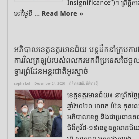
Insignificance”)។ ព្រឹត្តិការ
នៅថ្ងៃទី ...
Read More »
អភិបាលខេត្តឧត្ដរមានជ័យ បន្តដឹកនាំក្រុមការងា
ការវិលត្រឡប់របស់ពលករមកពីប្រទេសថៃចូលប
ទ្វារព្រំដែនអន្តរជាតិអូរស្មាច់
sopha kol
December 24, 2020
ព័ត៌មានជាតិ
,
ព័ត៌មានថ្មី
ខេត្តឧត្ដរមានជ័យ៖ នាព្រឹកថ្ងៃព
ឆ្នាំ២០២០ លោក ប៉ែន កុស
អភិបាលខេត្ត និងជាប្រធានគណៈ
ជំងឺកូវីដ-១៩ខេត្តឧត្ដរមា
ហ៊ូ សាគុណ អគ្គស្នងការរង ..