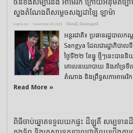
ចិន​ខឹងសម្បារនឹង អាមេរិក ក្រោយអនុម័ត​ច្បាប់
ស្នង​តំណែង​ពីស​ម្តេច​សង្ឃ​ដា​ឡៃ ឡា​ម៉ា
sopha kol
December 24, 2020
ព័ត៌មានថ្មី
,
ព័ត៌មានអន្តរជាតិ
អន្តរជាតិ៖ ប្រធាន​រដ្ឋបាល
Sangya ដែលជា​រដ្ឋាភិបាល​ទី​
ថ្ងៃទី​២២ ខែធ្នូ ថ្មីៗនេះបានន
គោលនយោបាយ និង​គាំទ្រ​ទី​
តំណាង និង​ព្រឹទ្ធសភា​អាមេរិក ជា
Read More »
ពិធីចាប់ឆ្នោតទទួលយកផ្ទះ ដីឡូតិ៍ សម្បទានដីស
កងទ័ព និងគ្រួសារនគរបាលជាតិឈរជើងការ