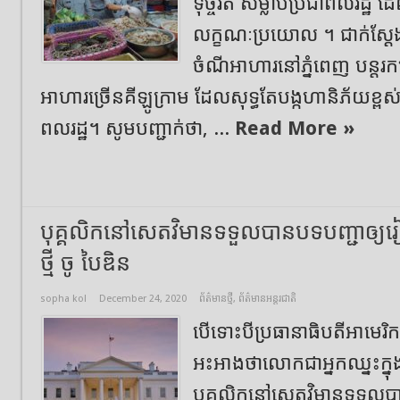
ទុច្ចរិត សម្លាប់ប្រជាពលរដ្ឋ
លក្ខណៈប្រយោល ។ ជាក់ស្ដែងយុ
ចំណីអាហារនៅភ្នំពេញ ​បន្តរ
អាហារច្រើនគីឡូក្រាម​ ដែលសុទ្ធតែបង្កហានិភ័យខ្ព
ពលរដ្ឋ។ សូមបញ្ជាក់ថា, ...
Read More »
បុគ្គលិកនៅសេតវិមានទទួលបានបទបញ្ជាឲ្យរ
ថ្មី ចូ បៃឌិន
sopha kol
December 24, 2020
ព័ត៌មានថ្មី
,
ព័ត៌មានអន្តរជាតិ
បើទោះបី​ប្រធានាធិបតីអាមេរិ
អះអាងថា​លោកជាអ្នកឈ្នះក្នុងការ
បុគ្កលិកនៅសេតវិមានទទួលបានប