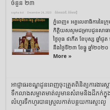
ចំនួន ២៣
sopha kol
December 24, 2020
ព័ត៌មានជាតិ
,
ព័ត៌មានថ្មី
ភ្នំពេញ៖ អគ្គលេខាធិការនៃក្រុម
កិត្តិយសសូមជម្រាបជូនសាធា
ថ្ងៃពុធ ៩កើត ខែបុស្ស ឆ្នាំ
នឹងថ្ងៃទី២៣ ខែធ្នូ ឆ្នាំ២០២០
More »
អាជ្ញាធរខណ្ឌដូនពេញចុះត្រួតពិនិត្យការងារស្
ទឹកលាងសម្អាតមាត់លូមានសំរាមនិងដីភក់ក្នុងមូល
លំហូរទឹកហូរបានស្រួលកាត់បន្ថយការស្ទះលូ