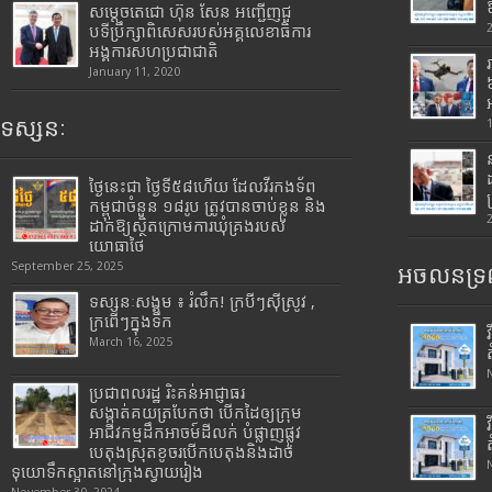
សម្តេចតេជោ ហ៊ុន សែន អញ្ជើញជួ
បទីប្រឹក្សាពិសេសរបស់អគ្គលេខាធិការ
អង្គការសហប្រជាជាតិ
January 11, 2020
ទស្សនៈ
ថ្ងៃនេះជា ថ្ងៃទី៥៨ហើយ ដែលវីរកងទ័ព
កម្ពុជាចំនួន ១៨រូប ត្រូវបានចាប់ខ្លួន និង
ដាក់ឱ្យស្ថិតក្រោមការឃុំគ្រងរបស់
យោធាថៃ
September 25, 2025
អចលនទ្រព
ទស្សនៈសង្គម ៖ រំលឹក! ក្របីៗស៊ីស្រូវ ,
ក្រពើៗក្នុងទឹក
March 16, 2025
ប្រជាពលរដ្ឋ រិះគន់អាជ្ញាធរ
សង្កាត់គយត្របែកថា បើកដៃឲ្យក្រុម
អាជីវកម្មដឹកអាចម៍ដីលក់ បំផ្លាញផ្លូវ
បេតុងស្រុតខូចរបើកបេតុងនិងដាច់
ទុយោទឹកស្អាតនៅក្រុងស្វាយរៀង