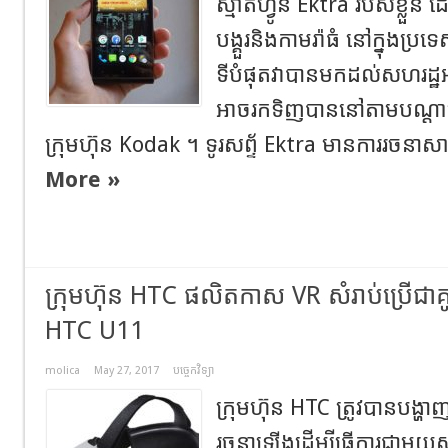
ស្មាតហ្វូន Ektra របស់ខ្លួ
បង្គួរនិងកាមរ៉ាធំ នៅក្នុងប
ទីបំផុតវាបានមកដល់សហរដ្
អាចរកទិញបាននៅតាមបណ្ដ
ក្រុមហ៊ុន Kodak ។ ទូរសព្ទ័ Ektra មានការរចនាស
More »
ក្រុមហ៊ុន HTC ផលិតកាស VR សំរាប់ប្រើជាគូ
HTC U11
molica
May 27, 2017
បច្ចេកវិទ្យា
ក្រុមហ៊ុន HTC ត្រូវបានបង្ហា
រចនាឡើងដើម្បីធ្វើការជាមួយស្