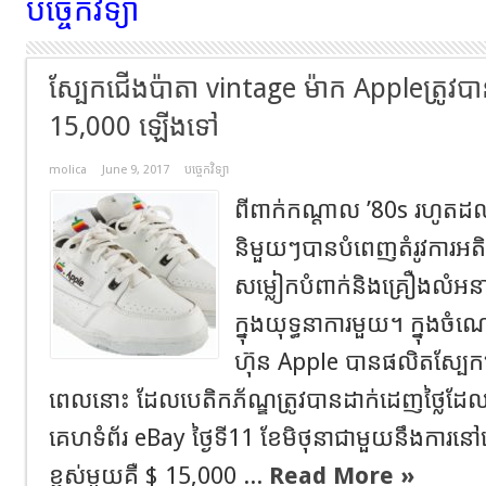
បច្ចេកវិទ្យា
ស្បែកជើងប៉ាតា vintage ម៉ាក Appleត្រូវបា
15,000 ឡើងទៅ
molica
June 9, 2017
បច្ចេកវិទ្យា
ពីពាក់កណ្តាល ’80s រហូតដល់
និមួយៗបានបំពេញតំរូវការអ
សម្លៀកបំពាក់និងគ្រឿងលំអន
ក្នុងយុទ្ធនាការមួយ។ ក្នុង
ហ៊ុន Apple បានផលិតស្បែកជ
ពេលនោះ ដែលបេតិកភ័ណ្ឌត្រូវបានដាក់ដេញថ្លៃដែល
គេហទំព័រ eBay ថ្ងៃទី11 ខែមិថុនាជាមួយនឹងការនៅលើក
ខ្ពស់មួយគឺ $ 15,000 ...
Read More »