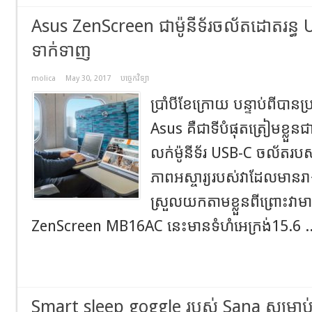
Asus ZenScreen ជាម៉ូនីទ័រចល័តដោតរន្ធ U
ទាក់ទាញ
molica
May 30, 2017
បច្ចេកវិទ្យា
ប្រាំបីខែក្រោយ បន្ទាប់ពីបាន
Asus គឺជាទីបំផុតត្រៀមខ្លួនជា
លក់ម៉ូនីទ័រ USB-C ចល័តរបស់
ភាពអស្ចារ្យរបស់វាដែលមានរា
ស្រួលយកតាមខ្លួនពីព្រោះវា
ZenScreen MB16AC នេះមានទំហំអេក្រង់15.6 .
Smart sleep goggle របស់ Sana សម្រាប់