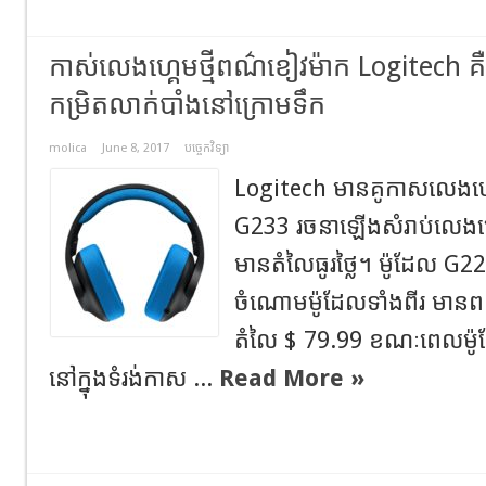
កាស់លេងហ្គេមថ្មីពណ៌ខៀវម៉ាក Logitech គឺល
កម្រិតលាក់បាំងនៅក្រោមទឹក
molica
June 8, 2017
បច្ចេកវិទ្យា
Logitech មានគូកាសលេងហ្គេ
G233 រចនាឡើងសំរាប់លេងហ្
មានតំលៃធូរថ្លៃ។ ម៉ូដែល G22
ចំណោមម៉ូដែលទាំងពីរ មានពណ៌
តំលៃ $ 79.99 ខណៈពេលម៉ូដ
នៅក្នុងទំរង់កាស ...
Read More »