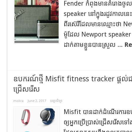
Fender កំពុងមានគំរោងចូលទៅ
speaker នៅក្នុងរដូវកាលនេ
ពីរស៊េរីដែលមានឈ្មោះថា N
ម៉ូដែល Newport speaker 
ដាក់តាមខ្លួនបានស្រួល ...
Re
ឧបករណ៍ថ្មី Misfit fitness tracker ផ្ដល់ជម
ជ្រើសរើស
molica
June 2, 2017
បច្ចេកវិទ្យា
Misfit បានដាក់ដំណើរការឧ
ឲ្យអ្នកប្រើប្រាស់ជ្រើសរើស