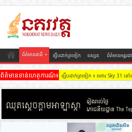
ព័ត៌មានជាតិ
ខ្សឹបដាក់ត្រចៀក
ទស្សនៈ
ព័ត៌មានអន្តរជា
ព័ត៌មានទាន់ហេតុការណ៍៖
ខ្សឹបដាក់ត្រចៀក ៖ អគារ Sky 31 នៅ
ខ្សឹបដាក់ត្រចៀក ៖ ដល់ករ ! ឈ្មួញដ