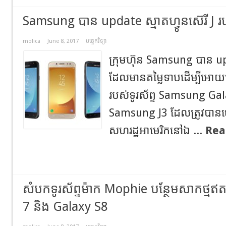
Samsung បាន update ស្មាតហ្វូនស៊េរី J របស់ខ
molica
June 8, 2017
បច្ចេកវិទ្យា
ក្រុមហ៊ុន Samsung បាន upda
ដែលមានតម្លៃទាបដើម្បីអោយ
របស់ទូរស័ព្ទ Samsung Gal
Samsung J3 ដែលត្រូវបានច
សហរដ្ឋអាមេរិកនៅឯ ...
Rea
សំបកទូរស័ព្ទម៉ាក Mophie បន្ថែមសាកថ្ម
7 និង Galaxy S8