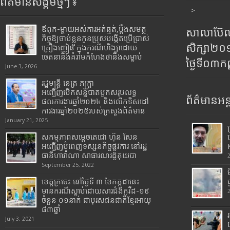
ព័ត៌មានសង្គមថ្មីៗ ៖
>
ឪពុក-ម្ដាយអស់ការអត់ធ្មត់,ប្ដឹងសមត្ថ
សាលាប៊ែលធ
កិច្ចឱ្យចាប់ខ្លួនកូនប្រុសបង្កើតប្រើប្រាស់
សិក្សា២
គ្រឿងញៀន ក្នុងករណីហិង្សាដោយ
ចេតនានិងគំរាមកំហែងថានឹងសម្លាប់
ថ្ងៃទី០៣ក
June 3, 2026
រដ្ឋមន្រ្តី​ នេត្រ​ ភក្ត្រា​
អញ្ជើញបើកសន្និបាតបូកសរុបលទ្ធ
ព័ត៌មានអន្
ផលការងារឆ្នាំ២០២៤ និងលើកទិសដៅ
ការងារឆ្នាំ២០២៥របស់​ក្រសួង​ព័ត៌មាន​
January 21, 2025
សកម្មភាពសម្តេចតេជោ ហ៊ុន សែន
អញ្ជើញបំពេញទស្សនកិច្ចផ្លូវការ នៅរដ្ឋ
ធានីហាវ៉ាណា សាធារណរដ្ឋគុយបា
September 25, 2022
ខេត្តក្រចេះ នៅថ្ងៃទី ៣ ខែកក្កដានេះ
មានករណីស្លាប់ដោយសារជំងឺកូវីដ-១៩
ចំនួន ០១នាក់ ជាបុរសជនជាតិខ្មែរអាយុ
៨៣ឆ្នាំ
July 3, 2021