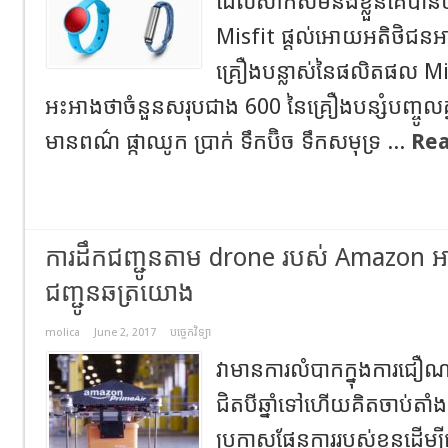
ដែលសាកសមនឹងខ្លួនគេបាន
Misfit ផ្ដល់អោយអតិថិជនអាច
គ្រឿងបន្លាស់នៃផលិតផល Mis
អះអាងថាចំនួនសរុបជាង 600 នៃគ្រឿងបន្សំបញ្ចូល
មានពណ៌ ផ្កាឈូក ប្រាក់ ទឹកប៊ិច ទឹកសមុទ្រ ...
Rea
ការដឹកជញ្ជូនតាម drone របស់ Amazon អា
ជញ្ជូនឆត្រយោង
molica
June 2, 2017
បច្ចេកវិទ្យា
វាមានការលំបាកក្នុងការជឿ
ជិតបីឆ្នាំទៅហើយគិតចាប់តាំ
ប្រកាសផែនការរបស់ខ្លួនដើម្បី