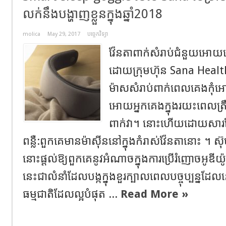
លក់នឹងបង្ហាញខ្លួនក្នុងឆ្នាំ2018
molica
May 29, 2017
បច្ចេកវិទ្យា
វ៉ែនតាពាក់សំរាប់ជំនួយអោយគ
ដោយក្រុមហ៊ុន Sana Healt
ម៉ាសសំរាប់ពាក់ពេលគេងកុំអោយ
អោយអ្នកគេងក្នុងរយះពេលត្រឹម
ពាក់វា។ នោះហើយដោយសារត
ពន្លឺ:ពួកគេមានម៉ាសុីននៅក្នុងកំរាស់វ៉ែនតានោះ ។ 
នោះផ្តល់ឱ្យពួកគេនូវអំណាចក្នុងការប្រើរំញោចអ
នេះជាលំនាំដែលបង្កក្នុងខួរក្បាលពេលបច្ចុប្បន្នដែល
ធម្មជាតិដែលល្អបំផុត ...
Read More »