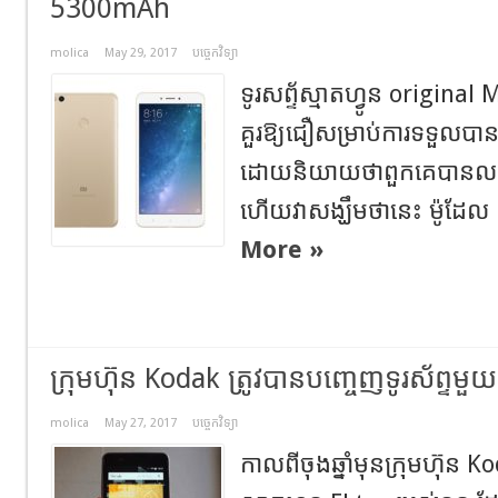
5300mAh
molica
May 29, 2017
បច្ចេកវិទ្យា
ទូរសព្ទ័ស្មាតហ្វូន origina
គួរឱ្យជឿសម្រាប់ការទទួលបា
ដោយនិយាយថាពួកគេបានលក
ហើយវាសង្ឃឹមថានេះ ម៉ូដែល
More »
ក្រុមហ៊ុន Kodak ត្រូវបានបញ្ចេញទូរស័ព្ទម
molica
May 27, 2017
បច្ចេកវិទ្យា
កាលពីចុងឆ្នាំមុនក្រុមហ៊ុ