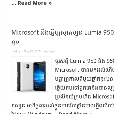
...
Read More »
Microsoft នឹងធ្វើឲ្យស្មាតហ្វូន Lumia 95
តូច
molica
May 30, 2017
បច្ចេកវិទ្យា
ទូរសព្ទ័ Lumia 950 និង 95
Microsoft បានមកដល់ហើ
បង្ហាញកាលពីមួយឆ្នាំកន្លះមុន 
ឆ្លើយតបទៅពួកគេនឹងបានល្អប
ប្រសិនបើក្រុមហ៊ុន Microso
ទស្សនៈមហិច្ឆតារបស់ខ្លួនកាន់តែច្រើនជាងហ្នឹងសំ