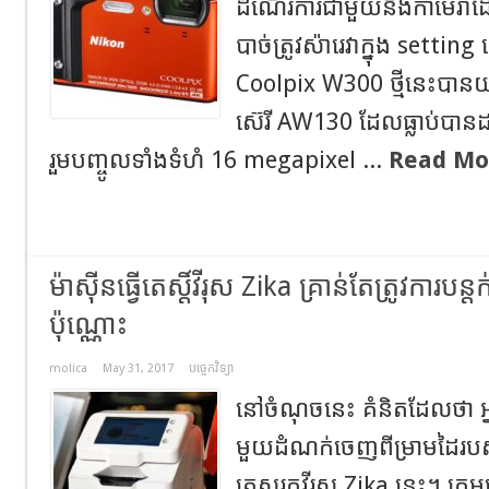
ដំណើរការជាមួយនឹងកាមេរ៉ា
បាច់ត្រូវស៉ារេវាក្នុង settin
Coolpix W300 ថ្មីនេះបា
ស៊េរី AW130 ដែលធ្លាប់បានដ
រួមបញ្ចូលទាំងទំហំ 16 megapixel ...
Read Mo
ម៉ាស៊ីនធ្វើតេស្តិ៍វីរុស Zika គ្រាន់តែត្រូវកា
ប៉ុណ្ណោះ
molica
May 31, 2017
បច្ចេកវិទ្យា
នៅចំណុចនេះ គំនិតដែលថា អ្
មួយដំណក់ចេញពីម្រាមដៃរបស់អ
តេស្តរកវីរុស Zika នេះ។ ក្រ