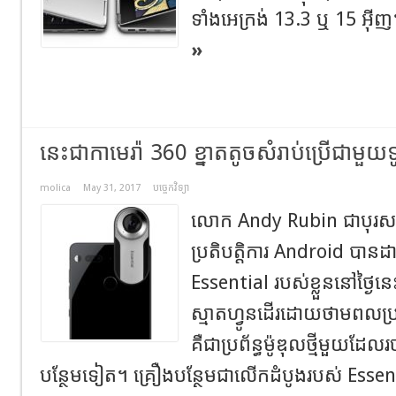
ទាំងអេក្រង់ 13.3 ឬ 15 អ៊ីញ។ 
»
នេះជាកាមេរ៉ា 360 ខ្នាតតូចសំរាប់ប្រើជាមួយទូរស
molica
May 31, 2017
បច្ចេកវិទ្យា
លោក Andy Rubin ជាបុរសម្នា
ប្រតិបត្តិការ Android បានដាក
Essential របស់ខ្លួននៅថ្ងៃនេះ
ស្មាតហ្វូនដើរដោយថាមពលប្រព័
គឺជាប្រព័ន្ធម៉ូឌុលថ្មីមួយដ
បន្ថែមទៀត។ គ្រឿងបន្ថែមជាលើកដំបូងរបស់ Essent