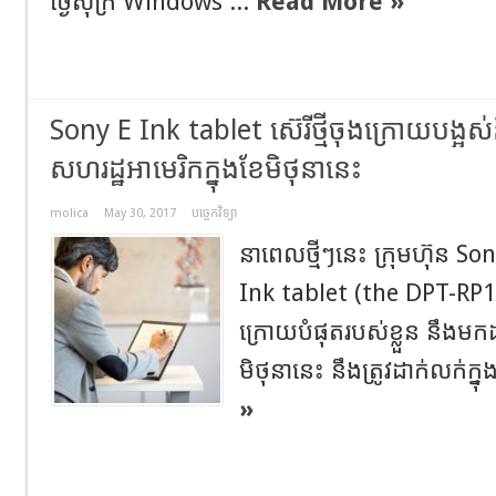
ថ្ងៃសុក្រ Windows ...
Read More »
Sony E Ink tablet ស៊េរីថ្មីចុងក្រោយបង្អ
សហរដ្ឋអាមេរិកក្នុងខែមិថុនានេះ
molica
May 30, 2017
បច្ចេកវិទ្យា
នាពេលថ្មីៗនេះ ក្រុមហ៊ុន S
Ink tablet (the DPT-RP1)
ក្រោយបំផុតរបស់ខ្លួន នឹងមកដ
មិថុនានេះ នឹងត្រូវដាក់លក់ក្ន
»