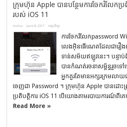
ក្រុមហ៊ុន Apple បានបន្ថែមការចែករំលែកប្រព
របស់ iOS 11
molica
June 8, 2017
បច្ចេកវិទ្យា
ការចែករំលែកpassword Wifi
លេងអុិនធើណេតដែលជារឿងធម
ទាន់សម័យឥឡូវនេះ។ បន្ទាប់ព
បានកំណត់រចនាសម្ព័ន្ធរួចទ
អ្នកគួរតែមានអក្សរក្រមលាយ
ចេញជា Password ។ ក្រុមហ៊ុន Apple បានដោះស្រា
ប្រតិបត្តិការ iOS 11 បើយោងតាមរបាយការណ៍ពីគេ
Read More »