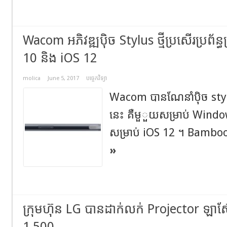
Wacom អភិវឌ្ឍបុិច Stylus ថ្មីប្រសើរប្រព័ន្
10 និង iOS 12
molica
June 5, 2017
បច្ចេកវិទ្យា
Wacom បានណែនាំបុិច stylus ថ
នេះ គឺមួួយសម្រាប់ Wind
សម្រាប់ iOS 12 ។ Bamboo 
»
ក្រុមហ៊ុន LG បានដាក់លក់ Projector ឡ
1,500