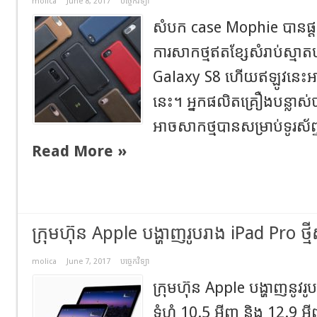
molica
June 8, 2017
បច្ចេកវិទ្យា
សំបក case Mophie បានផ្ដល
ការសាកថ្មឥតខ្សែសំរាប់ស្មាត
Galaxy S8 ហើយឥឡូវនេះអាច
នេះ។ អ្នកផលិតគ្រឿងបន្លាស
អាចសាកថ្មបានសម្រាប់ទូរស័ព្
Read More »
ក្រុមហ៊ុន Apple បង្ហាញរូបរាង iPad Pro ថ្ម
molica
June 7, 2017
បច្ចេកវិទ្យា
ក្រុមហ៊ុន Apple បង្ហាញនូវរូប
ទំហំ 10.5 អុីញ និង 12.9 អ