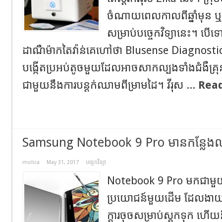
ចំណាយពេលកាលពីឆ្នាំមុន ឬបំផ
សម្រាប់បច្ចេកវិទ្យានេះ។ បើទ
ដាណឺម៉ាកតៃវ៉ាន់គេហៅថា Blusense Diagnosti
បង្កើតប្រអប់តូចមួយដែលអាចសាកល្បងទាំងជំងឺគ្
ជាមួយនឹងការបន្តក់ឈាមពីម្រាមដៃ។ វីរុស ...
Rea
Samsung Notebook 9 Pro មានកន្លែងលា
molica
May 31, 2017
បច្ចេកវិទ្យា
Notebook 9 Pro មកជាមួយន
ប្រយោជន៍មួយដើម ដែលងាយស
ក្តារចុចសម្រាប់ស្តុកទុក