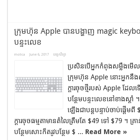
ក្រុមហ៊ុន Apple បានបង្ហាញ magic keyb
បន្ទះលេខ
molica
June 6, 2017
បច្ចេកវិទ្យា
ប្រសិនបើអ្នកកំពុងសម្លឹងមើលស
ក្រុមហ៊ុន Apple នោះអ្នកន
ក្ដារចុចថ្មីរបស់ Apple ដែ
បន្ថែមបន្ទះលេខនៅខាងស្ដាំ ។ 
ឡើងជាបន្តបន្ទាប់ចាប់ផ្ដើម
ក្ដារចុចធម្មតាមានតំលៃត្រឹមតែ $49 ទៅ $79 ។ គ្រាន់
បន្ថែមសោះក៏តរូវបន្ថែម $ ...
Read More »