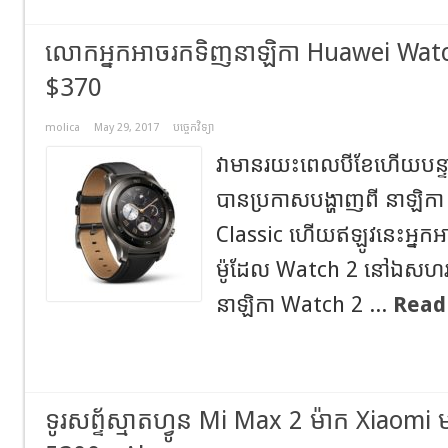
លោកអ្នកអាចរកទិញនាឡិកា Huawei Watch 
$370
molica
May 29, 2017
បច្ចេកវិទ្យា
វាមានរយះពេលបីខែហើយបន្ទាប
បានប្រកាសបង្ហាញពី នាឡិ
Classic ហើយឥឡូវនេះអ្នកអ
ម៉ូដែល Watch 2 នៅឯសហរដ
នាឡិកា Watch 2 ...
Read
ទូរសព្ទ័ស្មាតហ្វូន Mi Max 2 ម៉ាក Xiao