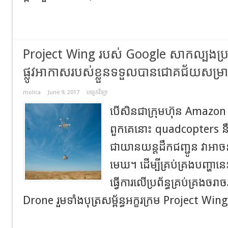
Project Wing របស់ Google សាកល្បងប្រព័
ផ្លូវអាកាសរបស់ខ្លួនទទួលបានជោគជ័យសម្រ
molica
June 9, 2017
បច្ចេកវិទ្យា
បើសិនជាក្រុមហ៊ុន Amazon 
ពួកគេនោះ quadcopters នឹ
ជាយានយន្តដឹកជញ្ជូន វាអាច
មេឃ។ ដើម្បីគ្រប់គ្រងបញ្ហានេះ
ធ្វើការលើប្រព័ន្ធគ្រប់គ្រងចរ
Drone រួមទាំងបុត្រសម្ព័ន្ធអក្ខរក្រម Project Wing