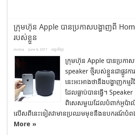
ក្រុមហ៊ុន Apple បានប្រកាសបង្ហាញពី Hom
របស់ខ្លួន
molica
June 6, 2017
បច្ចេកវិទ្យា
ក្រុមហ៊ុន Apple បានប្រក
speaker ថ្មីរបស់ខ្លួនជាផ្លូវកា
នេះអះអាងថានឹងបង្ហាញកម្មវិធីតន
ដែលធ្លាប់បានធ្វើ។ Speaker
ពិសេសមួយដែលបំពាក់អូប៉ាល័រ
លើសពីនេះទៀតវាមានប្រឈមមុខនឹងឧបករណ៍បំពង
More »