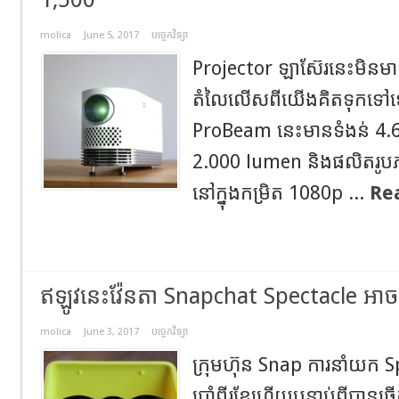
molica
June 5, 2017
បច្ចេកវិទ្យា
Projector ឡាស៊ែរនេះមិនមាន
តំលៃលើសពីយើងគិតទុកទៅទ
ProBeam នេះមានទំងន់ 4.6
2.000 lumen និងផលិតរូបភ
នៅក្នុងកម្រិត 1080p ...
Re
ឥឡូវនេះវ៉ែនតា Snapchat Spectacle អាច
molica
June 3, 2017
បច្ចេកវិទ្យា
ក្រុមហ៊ុន Snap ការនាំយក Sp
ប្រាំពីរខែហើយបន្ទាប់ពីបានធ្