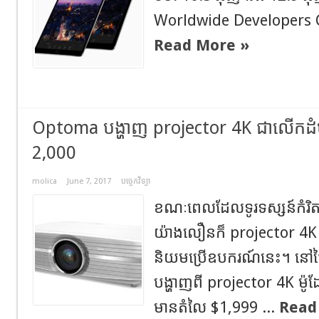
Worldwide Developers C
Read More »
Optoma បង្ហាញ projector 4K ជាលើកដំ
2,000
molica
June 7, 2017
បច្ចេកវិទ្យា
ខណៈពេលដែលទូរទស្សន៍កំរិត 4K
យ៉ាងលឿនក៏ projector 4K នៅត
និយមប្រើឧបករណ៍នេះ។ នៅថ
បង្ហាញពី projector 4K ម៉
មានតំលៃ $1,999 ...
Read