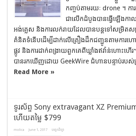
កញ្ចប់តាមរយៈ drone ។ កា
ជាលើកដំបូងបានធ្វើឡើងកាលពី
អង់គ្លេស និងការលក់រាយដែលបានបន្តទៅសម្រិតសម្
គំនិតទំនើបដើម្បីដាក់លើគ្រឿងដឹកជញ្ជូនតាមការ
ផ្លូវ និងការដាក់ពង្រាយពួកគេពីឃ្លាំងឥវ៉ាន់ហោះហើរ។ 
បានរកឃើញដោយ GeekWire ជំហានបន្ទាប់របស់ក្រ
Read More »
ទូរស័ព្ទ Sony extravagant XZ Premium
ហើយតម្លៃ $799
molica
June 1, 2017
បច្ចេកវិទ្យា