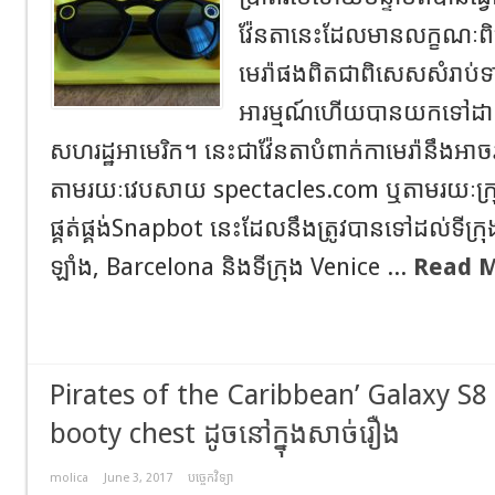
វ៉ែនតានេះដែលមានលក្ខណៈព
មេរ៉ាផងពិតជាពិសេសសំរាប់
អារម្មណ៍ហើយបានយកទៅដាក
សហរដ្ឋអាមេរិក។ នេះជាវ៉ែនតាបំពាក់កាមេរ៉ានឹ
តាមរយៈវេបសាយ spectacles.com ឬតាមរយៈក្រុម
ផ្គត់ផ្គង់Snapbot នេះដែលនឹងត្រូវបានទៅដល់ទីក្រុងឡ
ឡាំង, Barcelona និងទីក្រុង Venice ...
Read M
Pirates of the Caribbean’ Galaxy S8 
booty chest ដូចនៅក្នុងសាច់រឿង
molica
June 3, 2017
បច្ចេកវិទ្យា