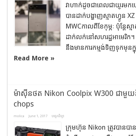
វាហាក់ដូចជាពេលជាយូរមកហ
បានដាក់បង្ហាញស្មាតហ្វូន 
MWCកាលពីខែកុម្ភៈ ប៉ុន្តែស្មា
ដាក់លក់នៅសហរដ្ឋអាមេរិក។
នឹងមានការកម្មង់ទិញទុកមុនក
Read More »
ម៉ាសុីនថត Nikon Coolpix W300 ជាមួយន
chops
molica
June 1, 2017
បច្ចេកវិទ្យា
ក្រុមហ៊ុន Nikon ត្រូវបានបាន