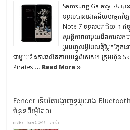
Samsung Galaxy S8 បានច
ទទួលបានជោគជ័យបច្ចេកវិទ្យាយ
Note 7 ទទួលបរាជ័យ ។ ឥ
សុវត្ថិភាពជាមួយនឹងការលក់ប
រួមបញ្ចូលអ្វីដែលថ្មីប្លែកភ្នែកន
ជាមួយនឹងការផលិតភាពយន្តពិសេស។ ក្រុមហ៊ុន 
Pirates ...
Read More »
Fender ទើបតែបង្ហាញនូវរូបរាង Bluetooth s
ចំនួនពីរម៉ូដែល
molica
June 2, 2017
បច្ចេកវិទ្យា