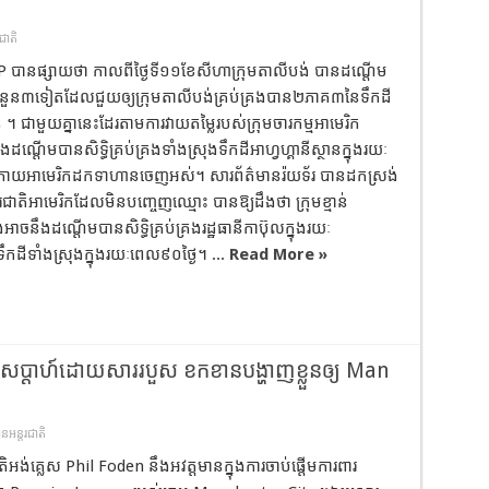
ជាតិ
P បានផ្សាយថា កាលពីថ្ងៃទី១១ខែសីហាក្រុមតាលីបង់ បានដណ្តើម
្តចំនួន៣ទៀតដែលជួយឲ្យក្រុមតាលីបង់គ្រប់គ្រងបាន២ភាគ៣នៃទឹកដី
ាន ។ ជាមួយគ្នានេះដែរតាមការវាយតម្លៃរបស់ក្រុមចារកម្មអាមេរិក
ងដណ្តើមបានសិទ្ធិគ្រប់គ្រងទាំងស្រុងទឹកដីអាហ្វហ្គានីស្ថានក្នុងរយៈ
ក្រោយអាមេរិកដកទាហានចេញអស់។ សារព័ត៌មានរ៉យទ័រ បានដកស្រង់
រពារជាតិអាមេរិកដែលមិនបញ្ចេញឈ្មោះ បានឱ្យដឹងថា ក្រុមខ្មាន់
់អាចនឹងដណ្តើមបានសិទ្ធិគ្រប់គ្រងរដ្ឋធានីកាប៊ុលក្នុងរយៈ
កដីទាំងស្រុងក្នុងរយៈពេល៩០ថ្ងៃ។ ...
Read More »
សប្តាហ៍ដោយសាររបួស ខកខានបង្ហាញខ្លួនឲ្យ Man
ានអន្តរជាតិ
តិអង់គ្លេស Phil Foden នឹងអវត្តមានក្នុងការចាប់ផ្តើមការពារ