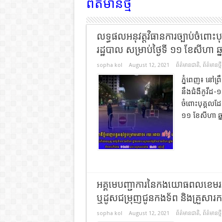
ព័ត៌មានថ្មី
លទ្ធផលអនុវត្តវិធានការច្បាប់ចំពោ
រដ្ឋបាល សម្រាប់ថ្ងៃទី ១១ ខែសីហា ឆ
sopha kol
August 12, 2021
ព័ត៌មានជាតិ
,
ព័ត៌មានថ្មី
ភ្នំពេញ៖ នៅព្រ
នឹងជំងឺកូវីដ-
ចំពោះបុគ្គលដែ
១១ ខែសីហា ឆ្
អគ្គមេបញ្ជាការនៃកងយោធពលខេមរភូមិន
ឬដូសជម្រុញជូនកងទ័ព និងគ្រួសារ
sopha kol
August 12, 2021
ព័ត៌មានជាតិ
,
ព័ត៌មានថ្មី