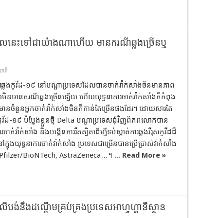
ន ពេលនេះទៅជាយ៉ាងណាហើយ មានករណីឆ្លងច្រើនឬ
ជាតិ
រឆ្លងកូវីដ-១៩ នៅបណ្តាប្រទេសដែលបានចាក់វ៉ាក់សាំងចិនមានភាព
យមិនមានករណីឆ្លងច្រើនឡើយ ហើយយុទ្ធនាការចាក់វ៉ាក់សាំងក៏កំពុង
មានចំនួនអ្នកចាក់វ៉ាក់សាំងចិនក៏កាន់តែច្រើនផងដែរ។ ដោយសារតែ
ងកូវីដ-១៩ បំប្លែងខ្លួនថ្មី Delta បណ្តាប្រទេសជុំវិញពិភពលោកបាន
រចាក់វ៉ាក់សាំង និងបង្កើនការរឹតត្បិតដើម្បីទប់ស្កាត់ការឆ្លងវីរុសកូវីដដ៏
នុងយុទ្ធនាការចាក់វ៉ាក់សាំង ប្រទេសជាច្រើនបានប្រើប្រាស់វ៉ាក់សាំង
ន Pfilzer/BioNTech, AstraZeneca…។ ...
Read More »
ង់នឹងដណ្តើមគ្រប់គ្រងប្រទេសអាហ្វហ្គានីស្ថាន