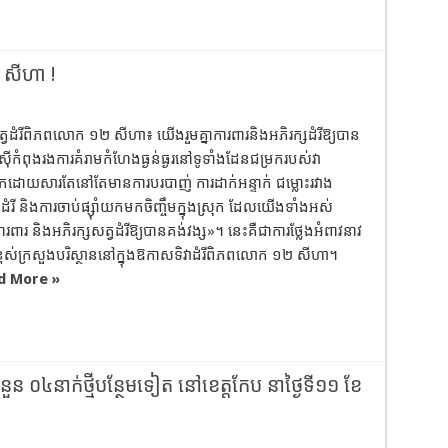
២ សីហា !
សត្វដំរីពិភពលោក ១២ សីហា៖ យើងរួមគ្នាការពារនិងអភិរក្សដំរីឱ្យបាន
ាស៊ីកំពុងរងការគំរាមកំហែងធ្ងន់ធ្ងរនៅទូទាំងដែនជម្រករបស់វា
ោយសារតែនៅតែមានការបរបាញ់ ការដាក់អន្ទាក់ ជម្លោះរវាង
ដំរី និងការចាប់ផ្ស៊ាំយកមកចិញ្ចឹមក្នុងស្រុក ដែលយើងទាំងអស់
ារពារ និងអភិរក្សសត្វដំរីឱ្យបានគង់វង្ស»។ នេះគឺជាការថ្លែងអំពាវនាវ
ន់ខ្ពស់ក្រសួងបរិស្ថាននៅក្នុងឱកាសទិវាដំរីពិភពលោក ១២ សីហា។
d More »
ំនួន ០៤នាក់ថ្មីបន្ថែមទៀត នៅខេត្តកែប នាថ្ងៃទី១១ ខែ