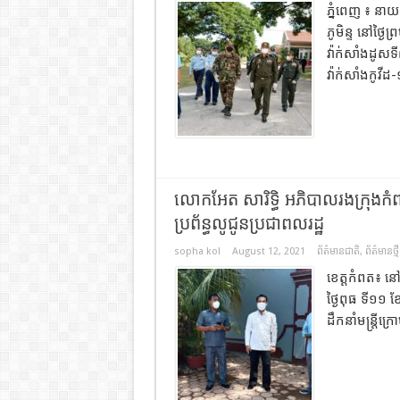
ភ្នំពេញ ៖ នា
ភូមិន្ទ នៅថ្ង
វ៉ាក់សាំង​ដូស
វ៉ាក់សាំងកូវីដ-
លោកអែត សារិទ្ធិ អភិបាលរងក្រុងកំពតដ
ប្រព័ន្ធលូជូនប្រជាពលរដ្ឋ
sopha kol
August 12, 2021
ព័ត៌មានជាតិ
,
ព័ត៌មានថ្មី
ខេត្តកំពត៖ នៅព
ថ្ងៃពុធ ទី១១ 
ដឹកនាំមន្ត្រី