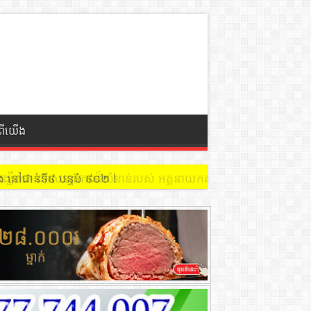
ំពីយើង
 នៅជាន់ទី៩ បន្ទប់ ៩០២ !