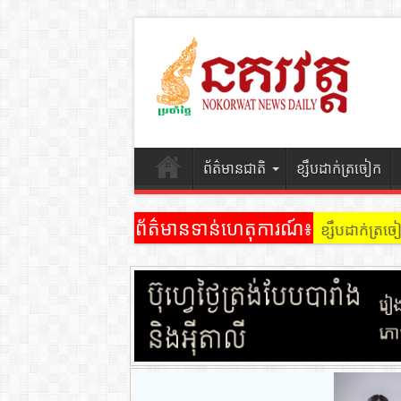
ព័ត៌មានជាតិ
ខ្សឹបដាក់ត្រចៀក
ព័ត៌មានទាន់ហេតុការណ៍៖
ខ្សឹបដាក់ត្រ