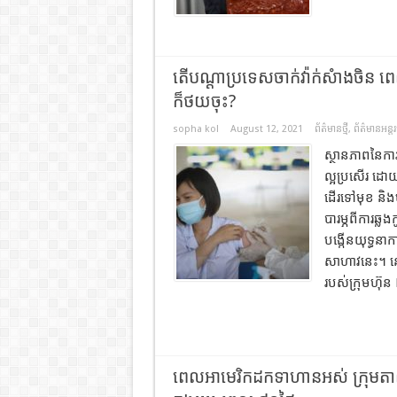
តើបណ្តាប្រទេសចាក់វ៉ាក់សំាងចិ
ក៏ថយចុះ?
sopha kol
August 12, 2021
ព័ត៌មានថ្មី
,
ព័ត៌មានអន្តរ
ស្ថានភាពនៃកា
ល្អប្រសើរ ដោ
ដើរទៅមុខ និង
បារម្ភពីការឆ្ល
បង្កើនយុទ្ធនាកា
សាហាវនេះ។ នៅក្
របស់ក្រុមហ៊ុ
ពេលអាមេរិកដកទាហានអស់ ក្រុមតាលីប