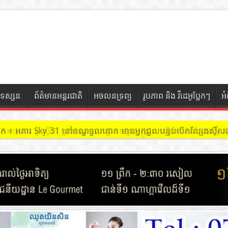
ទស្សនៈ
ព័ត៌មានអន្តរជាតិ
អចលនទ្រព្យ
រូបភាព និង វីដេអូប្លែកៗ
អ
ចៀក ៖ អគារ Sky 31 នៅខណ្ឌទួលគោក មានអ្នកជួលបន្ទប់បើកល្បែងសុីសង