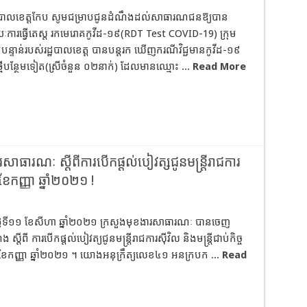
ដ្ឋបាលខេត្តកែប សូមជម្រាបជូនដំណឹងដល់សាធារណជនឱ្យបាន
យៈការធ្វើតេស្ត រកមេរោគកូវីដ-១៩(RDT Test COVID-19) ក្រុម
បន្ទាន់របស់រដ្ឋបាលខេត្ត បានបន្តរក ឃើញករណីវិជ្ជមានកូវីដ-១៩
្មីបន្ថែមទៀត(ស្រីចំនួន ០២នាក់) ដែលមានឈ្មោះ ...
Read More
ាធារណៈ ស្ដីពីការបើកផ្ដល់បៀវត្សជូនមន្ត្រីរាជការ
់ខែកញ្ញា ឆ្នាំ២០២១ !
ថ្ងៃទី១១ ខែសីហា ឆ្នាំ២០២១ ក្រសួងមុខងារសាធារណៈ បានចេញ
 ស្តីពី ការបើកផ្តល់បៀវត្យជូនមន្ត្រីរាជការស៊ីវិល និងមន្ត្រីជាប់កិច្ច
់ខែកញ្ញា ឆ្នាំ២០២១ ។ យោងអនុក្រឹត្យលេខ៤១ អនក្របក ...
Read