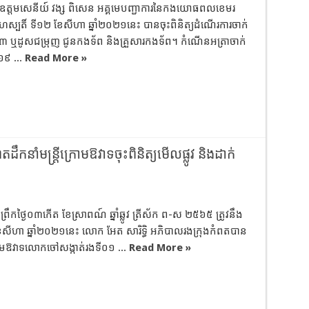
យឧត្តមសេនីយ៍ វង្ស ពិសេន អគ្គមេបញ្ជាការនៃកងយោធពលខេមរ
ៃព្រហស្បតិ៍ ទី១២ ខែសីហា ឆ្នាំ២០២១នេះ បានចុះពិនិត្យដំណើរការចាក់
ទី៣ ឬដូសជម្រុញ​ ជូនកងទ័ព និងគ្រួសារកងទ័ព។ កំណេីនអត្រាចាក់
១៩​ ...
Read More »
ឹកនាំមន្ត្រីក្រោមឱវាទចុះពិនិត្យមើលផ្លូវ និងដាក់
្រឹកថ្ងៃ០៣កើត ខែស្រាពណ៍ ឆ្នាំឆ្លូវ ត្រីស័ក ព-ស ២៥៦៥ ត្រូវនឹង
ខែសីហា ឆ្នាំ២០២១នេះ លោក អែត សារិទ្ធិ អភិបាលរងក្រុងកំពតបាន
ក្រោមឱវាទលោកចៅសង្កាត់រងទី០១ ...
Read More »