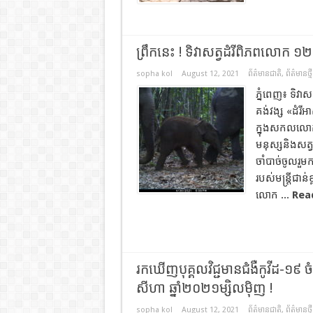
ព្រឹកនេះ ! ទិវាសត្វដំរីពិភពលោក ១
sopha kol
August 12, 2021
ព័ត៌មានជាតិ
,
ព័ត៌មានថ្មី
ភ្នំពេញ៖ ទិវា
គង់វង្ស «ដំរីអ
ក្នុងសកលលោកដ
មនុស្សនិងសត្វ
ចាំបាច់ចូលរួមក
របស់មន្ត្រីជា
លោក ...
Rea
រកឃើញបុគ្គលវិជ្ជមានជំងឺកូវីដ-១៩ ច
សីហា ឆ្នាំ២០២១ម្សិលមុិញ !
sopha kol
August 12, 2021
ព័ត៌មានជាតិ
,
ព័ត៌មានថ្មី