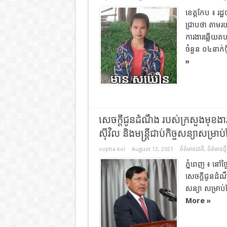
ខេត្តកែប ៖ រ
ជ្រាបថា តាមរ
ការងារឆ្លើយតប
ចំនួន ០៤នាក់ថ
»
សេចក្ដីជូនដំណឹង របស់ក្រសួងមុខងារស
ស៊ីវិល និងមន្ត្រីជាប់កិច្ចសន្យាសម្រាប
sopha kol
August 12, 2021
ព័ត៌មានជាតិ
,
ព័ត៌មានថ្មី
ភ្នំពេញ ៖ នៅ
សេចក្ដីជូនដំណឹង
សន្យា សម្រាប
More »