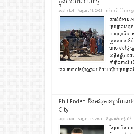
ក្នុងរយៈពេល ៩០ថ្ងៃ
sopha kol
August 12, 2021
ព័ត៌មានថ្មី
,
ព័ត៌មានអន្តរ
សារព័ត៌មាន A
គ្រប់គ្រងខេត
អាហ្វហ្គានីស្ថ
ក្រុមតាលីបង់នឹ
ពេល ៩០ថ្ងៃ 
សម្តីមន្ត្រីកា
កាំភ្លើងតាលីបង
ពេលតែ៣០ថ្ងៃប៉ុណ្ណោះ ហើយដណ្តើមគ្រប់គ្រងទឹ
Phil Foden នឹងអវត្តមានប្រហែល៤
City
sopha kol
August 12, 2021
កីឡា
,
ព័ត៌មានថ្មី
,
ព័ត៌ម
ខ្សែបម្រើសញ្ជា