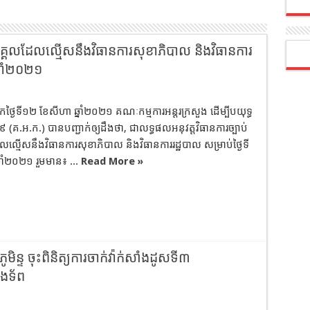
ះបុគ្គលដែលល្មើសនឹងវិធានការសុខាភិបាល និងវិធានការ
្នាំ២០២១
ឹកថ្ងៃទី១២ ខែសីហា ឆ្នាំ២០២១ គណៈកម្មការអន្តរក្រសួង ដើម្បីបយុទ្ធ
១៩ (គ.អ.ក.) បានបញ្ជាក់ឲ្យដឹងថា, ជាលទ្ធផលអនុវត្តវិធានការច្បាប់
លល្មើសនឹងវិធានការសុខាភិបាល និងវិធានការរដ្ឋបាល សម្រាប់ថ្ងៃទី
នាំ២០២១ រួមមាន៖ ...
Read More »
្ទ ចុះពិនិត្យការចាក់វ៉ាក់សាំងដូសទី៣
កងទ័ព