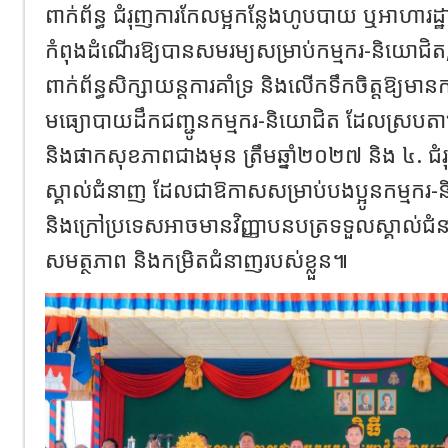
ពាក់ព័ន្ធ ជំរុញការកែលម្អកន្លែងហូបបាយ ឬអាហារ
កំពុងដំណើរឱ្យបានសមរម្យសម្រាប់កម្មករ-និយោជ
ពាក់ព័ន្ធសិក្សាយន្តការគាំទ្រ និងលើកទឹកចិត្តឱ្យមានការ
មធ្យោបាយដឹកជញ្ជូនកម្មករ-និយោជិត ដែលស្របតា
និងផាកសុខភាពជាងមុន ត្រឹមឆ្នាំ២០២៧ និង ៤. ជំរុញ
ស្គាល់ជំនាញ ដែលជាឱកាសសម្រាប់បងប្អូនកម្មករ-ន
និងក្រៅប្រទេសអាចមានវិញ្ញាបនបត្រទទួលស្គាល់ជំន
សមត្ថភាព និងកម្រិតជំនាញរបស់ខ្លួន៕