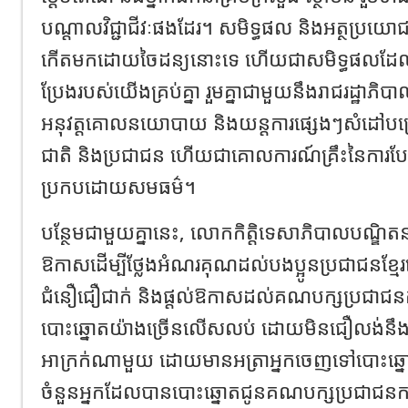
បណ្តាលវិជ្ជាជីវៈផងដែរ។ សមិទ្ធផល និងអត្ថប្រយោជ
កើតមកដោយចៃដន្យនោះទេ ហើយជាសមិទ្ធផលដែលកើ
ប្រែងរបស់យើងគ្រប់គ្នា រួមគ្នាជាមួយនឹងរាជរដ្ឋាភិបា
អនុវត្តគោលនយោបាយ និងយន្តការផ្សេងៗសំដៅបម
ជាតិ និងប្រជាជន ហើយជាគោលការណ៍គ្រឹះនៃកា
ប្រកបដោយសមធម៌។
បន្ថែមជាមួយគ្នានេះ, លោកកិត្តិទេសាភិបាលបណ្ឌិតនាយ
ឱកាសដើម្បីថ្លែងអំណរគុណដល់បងប្អូនប្រជាជនខ្មែរ
ជំនឿជឿជាក់ និងផ្តល់ឱកាសដល់គណបក្សប្រជាជនក
បោះឆ្នោតយ៉ាងច្រើនលើសលប់ ដោយមិនជឿលង់នឹ
អាក្រក់ណាមួយ ដោយមានអត្រាអ្នកចេញទៅបោះឆ្នោ
ចំនួនអ្នកដែលបានបោះឆ្នោតជូនគណបក្សប្រជាជនកម្