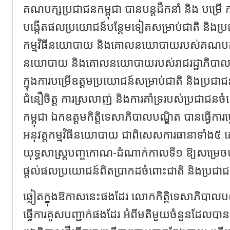
គណបក្សប្រជាជនកម្ពុជា បានបន្តដឹកនាំ និង បម្រើ 
បង្កើតផលប្រយោជន៍បន្ថែមទៀតសម្រាប់ជាតិ និងប្រ
កម្មវិធីនយោបាយ និងគោលនយោបាយរបស់គណបក្ស គឺក
នយោបាយ និងគោលនយោបាយរបស់រាជរដ្ឋាភិបាលសម
ក្នុងការបម្រើឧត្តមប្រយោជន៍សម្រាប់ជាតិ និងប្រ
ជំនឿចិត្ត ការស្រលាញ់ និងការគាំទ្ររបស់ប្រជាជ
កម្ពុជា ឯកឧត្តមកិត្តិទេសាភិបាលបណ្ឌិត បានធ្វើការប្តេជ្
អនុវត្តកម្មវិធីនយោបាយ ជាពិសេសការធានាទាំង៥
យុទ្ធសាស្ត្របញ្ចកោណ-ដំណាក់កាលទី១ ឱ្យសម្
ផ្តល់ផលប្រយោជន៍ពិតប្រាកដចំពោះជាតិ និងប្រជា
ឆ្លៀតក្នុងឱកាសនេះផងដែរ លោកកិត្តិទេសាភិបាលបណ្ឌ
ធ្វើការគូសបញ្ជាក់ផងដែរ អំពីមតិមួយចំនួនដ