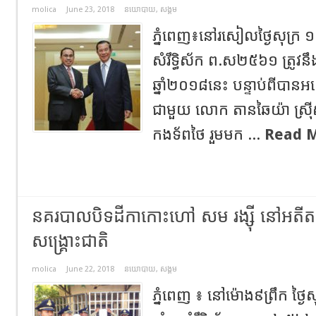
molica
June 23, 2018
នយោបាយ
,
សង្គម
ភ្នំពេញ៖​នៅរសៀលថ្ងៃសុក្រ
សំរឹទ្ធិស័ក ព.ស២៥៦១ ត្រូវនឹ
ឆ្នាំ២០១៨នេះ បន្ទាប់ពីបានអ
ជាមួយ លោក តានឆៃយ៉ា ស៊្រីស
កងទ័ពថៃ រួមមក ...
Read 
នគរបាលបិទដីកាកោះហៅ សម រង្ស៊ី នៅអតីតទ
សង្គ្រោះជាតិ
molica
June 22, 2018
នយោបាយ
,
សង្គម
ភ្នំពេញ ៖ នៅម៉ោង៩ព្រឹក ថ