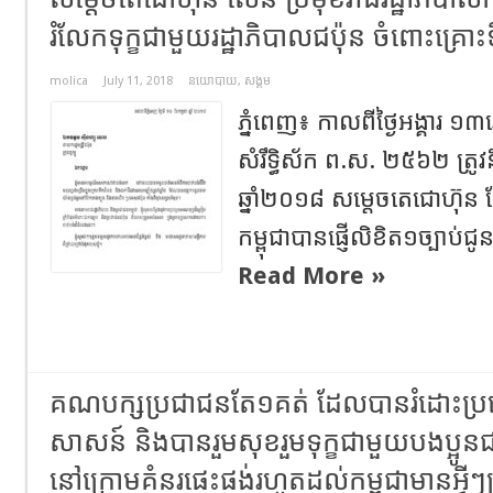
រំលែកទុក្ខជាមួយរដ្ឋាភិបាលជប៉ុន ចំពោះគ្រោះ
molica
July 11, 2018
នយោបាយ
,
សង្គម
ភ្នំពេញ៖ កាលពីថ្ងៃអង្គារ ១
សំរឹទ្ធិស័ក ព.ស. ២៥៦២ ត្រូវន
ឆ្នាំ២០១៨ សម្តេចតេជោហ៊ុន ស
កម្ពុជាបានផ្ញើលិខិត១ច្បាប់ជូន 
Read More »
គណបក្សប្រជាជនតែ១គត់ ដែលបានរំដោះប្រ
សាសន៍ និងបានរួមសុខរួមទុក្ខជាមួយបងប្អូនជន
នៅក្រោមគំនរផេះផង់រហូតដល់កម្ពុជាមានអ្វីៗគ