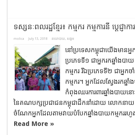
ទស្សនៈពលរដ្ឋខ្មែរ៖ កម្មករ កម្មការនី ប្តេជ្ញាកា
molica
July 13, 2018
នយោបាយ
,
សង្គម
នៅប្រទេសកម្ពុជាយើងមានអ្
ប្រភេទទី១ ជាអ្នករកឆ្នាំងបាយ
កម្មករ រីឯប្រភេទទី២ ជាអ្នកច
កម្មករ។ អ្នកដែលស្វែងរកឆ្នា
កំពុងឈរការពារឆ្នាំងបាយនោះជ
នៃគណបក្សប្រជាជនកម្ពុជាដឹកនាំដោយ លោកនាយករដ្
ចំណែកអ្នកដែលតាមវាយបំបែកឆ្នាំងបាយកម្មកររហូតមក
Read More »