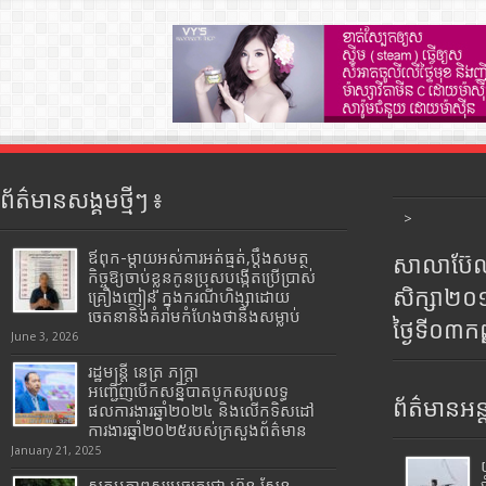
ព័ត៌មានសង្គមថ្មីៗ ៖
>
ឪពុក-ម្ដាយអស់ការអត់ធ្មត់,ប្ដឹងសមត្ថ
សាលាប៊ែលធ
កិច្ចឱ្យចាប់ខ្លួនកូនប្រុសបង្កើតប្រើប្រាស់
សិក្សា២
គ្រឿងញៀន ក្នុងករណីហិង្សាដោយ
ចេតនានិងគំរាមកំហែងថានឹងសម្លាប់
ថ្ងៃទី០៣ក
June 3, 2026
រដ្ឋមន្រ្តី​ នេត្រ​ ភក្ត្រា​
អញ្ជើញបើកសន្និបាតបូកសរុបលទ្ធ
ព័ត៌មានអន្
ផលការងារឆ្នាំ២០២៤ និងលើកទិសដៅ
ការងារឆ្នាំ២០២៥របស់​ក្រសួង​ព័ត៌មាន​
January 21, 2025