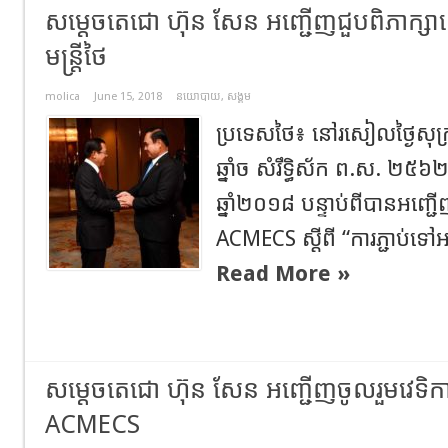
សម្ដេចតេជោ ហ៊ុន សែន អញ្ជើញជួបពិភាក្សាទ
មន្ត្រីថៃ
molica
June 15, 2018
នយោបាយ
,
សង្គម
ប្រទេសថៃ៖ នៅរសៀលថ្ងៃសុ
ឆ្នាំច សំរឹទ្ធិស័ក ព.ស. ២៥៦២ 
ឆ្នាំ២០១៨ បន្ទាប់ពីបានអញ្ជើ
ACMECS ស្ដីពី “ការភ្ជាប់ទ
Read More »
សម្តេចតេជោ ហ៊ុន សែន អញ្ជើញចូលរួមវេទិកា
ACMECS