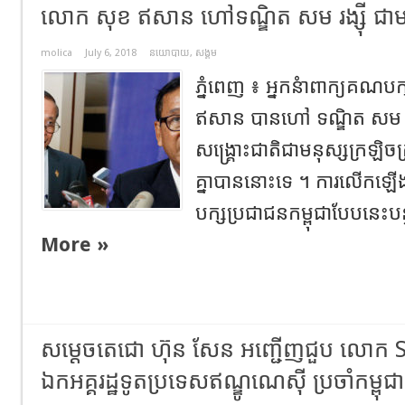
លោក សុខ ឥសាន ហៅទណ្ឌិត សម រង្ស៊ី ជាមន
molica
July 6, 2018
នយោបាយ
,
សង្គម
ភ្នំពេញ ៖ អ្នកនំាពាក្យគណប
ឥសាន បានហៅ ទណ្ឌិត សម រង
សង្គ្រោះជាតិជាមនុស្សក្រឡ
គ្នាបាននោះទេ ។ ការលើកឡើ
បក្សប្រជាជនកម្ពុជាបែបនេះប
More »
សម្តេចតេជោ ហ៊ុន សែន អញ្ជើញជួប លោក
ឯកអគ្គរដ្ឋទូតប្រទេសឥណ្ឌូណេស៊ី ប្រចាំកម្ពុជា