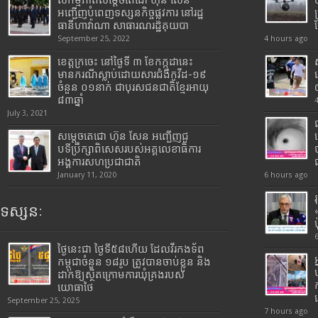
សកម្មភាពសម្តេចតេជោ ហ៊ុន សែន
អញ្ជើញបំពេញទស្សនកិច្ចផ្លូវការ នៅរដ្ឋ
ធានីហាវ៉ាណា សាធារណរដ្ឋគុយបា
September 25, 2022
4 hours ago
ខេត្តក្រចេះ នៅថ្ងៃទី ៣ ខែកក្កដានេះ
មានករណីស្លាប់ដោយសារជំងឺកូវីដ-១៩
ចំនួន ០១នាក់ ជាបុរសជនជាតិខ្មែរអាយុ
៨៣ឆ្នាំ
July 3, 2021
សម្តេចតេជោ ហ៊ុន សែន អញ្ជើញជួ
បទីប្រឹក្សាពិសេសរបស់អគ្គលេខាធិការ
អង្គការសហប្រជាជាតិ
January 11, 2020
6 hours ago
ទស្សនៈ
ថ្ងៃនេះជា ថ្ងៃទី៥៨ហើយ ដែលវីរកងទ័ព
កម្ពុជាចំនួន ១៨រូប ត្រូវបានចាប់ខ្លួន និង
ដាក់ឱ្យស្ថិតក្រោមការឃុំគ្រងរបស់
យោធាថៃ
September 25, 2025
7 hours ago