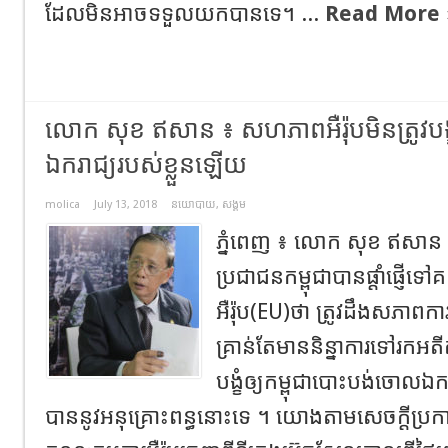
ដែលមិនអាចទទួលយកបានទេ។ ...
Read More 
លោក សុខ ឥសាន ៖ សហភាពអឺរ៉ុបមិនត្រូវបង្
ឯករាជ្យរបស់ខ្លួនឡើយ
molica
July 13, 2018
នយោបាយ
,
សង្គម
ភ្នំពេញ ៖ លោក សុខ ឥសាន 
ប្រជាជនកម្ពុជាបានផ្ដាំផ្ញ
អឺរ៉ុប(EU)ថា ត្រូវដឹងសភាពកា
គ្រាន់តែមាននិន្នាការទៅរកអ
បង្ខំឲ្យកម្ពុជាបោះបង់ចោលឯករ
បាននូវអនុគ្រោះពន្ធនោះទេ ។ យោងតាមសេចក្ដីប្រក