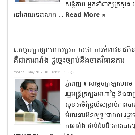
សន្តិភាព អ្នកនាំពាក្យក្រសួង 
នៅពេលនេះលោក ...
Read More »
សម្ដេចក្រឡាហោមប្រកាសថា ការអំពាវនាវមិន
គឺជាការរារាំង ដូច្នេះច្បាប់នឹងចាត់វិធានការ
molica
May 28, 2018
នយោបាយ
,
សង្គម
ភ្នំពេញ ៖ សម្ដេចក្រឡាហោម 
រដ្ឋមន្ដ្រីក្រសួងមហាផ្ទៃ និង
សុខ អចិន្ដ្រៃយ៍សម្រាប់ការប
អំពាវនាវមិនឲ្យប្រជាពល រដ្ឋ
ការរារាំង ដល់ដំណើរការបោះឆ្នោ