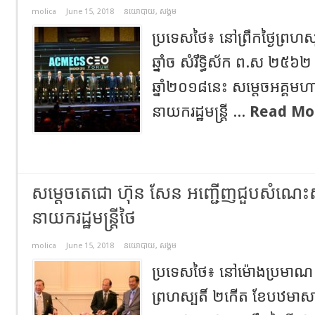
molica
June 15, 2018
នយោបាយ
,
សង្គម
ប្រទេសថៃ៖ នៅព្រឹកថ្ងៃព្រ
ឆ្នាំច សំរឹទ្ធិស័ក ព.ស ២៥៦២ ត
ឆ្នាំ២០១៨នេះ សម្ដេចអគ្គម
នាយករដ្ឋមន្ត្រី ...
Read Mo
សម្ដេចតេជោ ហ៊ុន សែន អញ្ជើញជួបសំណ
នាយករដ្ឋមន្រ្តីថៃ
molica
June 15, 2018
នយោបាយ
,
សង្គម
ប្រទេសថៃ៖ នៅម៉ោងប្រមាណ ៦
ព្រហស្បតិ៍ ២កើត ខែបឋមាសាឍ ឆ