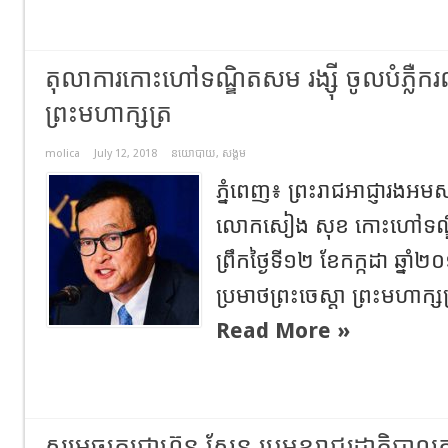
តុលាការ​កោះ​ហៅ​ទណ្ឌិត​សម​ រង្ស៊ី​ ចូលបំភ្លឺក
ព្រះមហាក្សត្រ​
molica
July 12, 2018
នយោបាយ
,
សង្គម
ភ្នំពេញ​៖ ព្រះ​រាជ​អាជ្ញា​រង​អម
លោក​សៀង​ សុខ​ កោះ​ហៅ​ទណ្ឌិត​ 
ព្រឹក​ថ្ងៃ​ទី​១២​ ខែ​កក្កដា​ ឆ្នាំ
ប្រមាថ​ព្រះ​ចេស្តា​ ព្រះ​មហាក្សត
Read More »
សម្តេចតេជោហ៊ុន សែន ប្រមុខរាជរដ្ឋាភិបាលកម