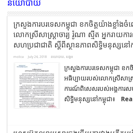
នយោបាយ
ក្រសួង​ការបរទេស​កម្ពុជា​ ខកចិត្ត​យ៉ាង​ខ្លាំង​ចំ
លោកស្រី​សាស្ត្រាចារ្យ​ រ៉ូណា​ ស្មីត​ អ្នក​រាយក
សហប្រជាជាតិ​ ស្តីពី​ស្ថានភាព​សិទ្ធិ​មនុស្ស​នៅ​ក
molica
July 24, 2018
នយោបាយ
,
សង្គម
ក្រសួង​ការបរទេស​កម្ពុជា​ ខកចិត្
អធិប្បាយ​របស់​លោកស្រី​សាស្ត្រាច
ការណ៍​ពិសេស​របស់​អង្គការ​សហប
សិទ្ធិ​មនុស្ស​នៅ​កម្ពុជា៖
Rea