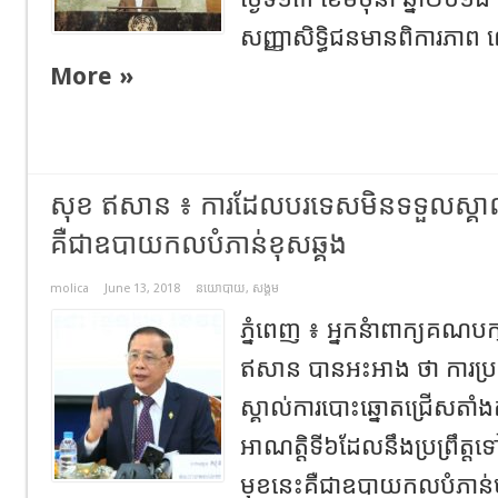
សញ្ញាសិទ្ធិជនមានពិការភាព
More »
សុខ ឥសាន ៖ ការដែលបរទេសមិនទទួលស្គា
គឺជាឧបាយកលបំភាន់ខុសឆ្គង
molica
June 13, 2018
នយោបាយ
,
សង្គម
ភ្នំពេញ ៖ អ្នកនំាពាក្យគណប
ឥសាន បានអះអាង ថា ការប
ស្គាល់ការបោះឆ្នោតជ្រើសតាំង
អាណត្តិទី៦ដែលនឹងប្រព្រឹត្ត
មុខនេះគឺជាឧបាយកលបំភាន