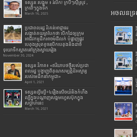
ទស្សនៈសង្គម ៖ រំលឹក! ក្របីៗស៊ីស្រូវ ,
ក្រពើៗក្នុងទឹក
អចលនទ្រព
March 16, 2025
ប្រជាពលរដ្ឋ រិះគន់អាជ្ញាធរ
សង្កាត់គយត្របែកថា បើកដៃឲ្យក្រុម
អាជីវកម្មដឹកអាចម៍ដីលក់ បំផ្លាញផ្លូវ
បេតុងស្រុតខូចរបើកបេតុងនិងដាច់
ទុយោទឹកស្អាតនៅក្រុងស្វាយរៀង
November 30, 2024
ទស្សនៈវិភាគ៖ «ឥរិយាបថថ្មីរបស់ប្រជា
ពលរដ្ឋ បង្ហាញពីគុណសម្បត្តិដ៏អស្ចារ្យ
របស់មេដឹកនាំកម្ពុជា»
April 1, 2021
ទស្សនល្ងីល្ងើ÷៤រឿងសើចយំនិងកំហឹង
ល្បីក្នុងបណ្តាញសង្គមហ្វេសប៊ុកក្នុង
សប្តាហ៍នេះ
March 16, 2021