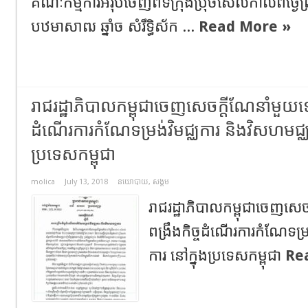
គណៈកម្មការអឺរ៉ុបចេញពីទីក្រុងប្រ៊ុចសែលកាលពីថ្ងៃ
បឋមាសាឍ ឆ្នាំច សំរឹទ្ធិស័ក ...
Read More »
រាជរដ្ឋាភិបាលកម្ពុជាចេញសេចក្តីណែនាំមួយទៀត
ដំណើរការកំណែទម្រង់វិមជ្ឈការ និងវិសហមជ្ឈ
ប្រទេសកម្ពុជា
molica
July 13, 2018
នយោបាយ
,
សង្គម
រាជរដ្ឋាភិបាលកម្ពុជាចេញសេច
ពង្រឹងកិច្ចដំណើរការកំណែទម្រ
ការ នៅក្នុងប្រទេសកម្ពុជា
Re