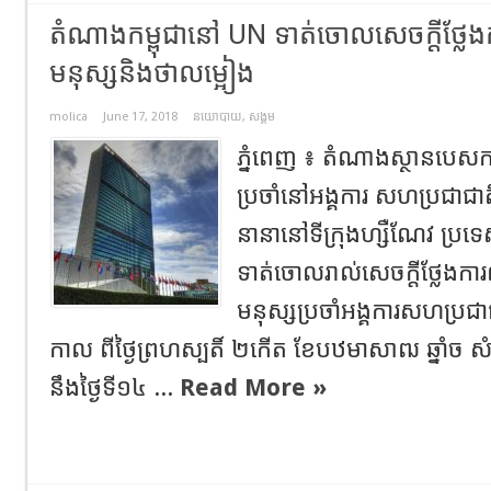
តំណាងកម្ពុជានៅ UN ទាត់ចោលសេចក្តីថ្លែងកា
មនុស្សនិងថាលម្អៀង
molica
June 17, 2018
នយោបាយ
,
សង្គម
ភ្នំពេញ ៖ តំណាងស្ថានបេសកកម្
ប្រចាំនៅអង្គការ សហប្រជាជាត
នានានៅទីក្រុងហ្សឺណែវ ប្រ
ទាត់ចោលរាល់សេចក្តីថ្លែងការ
មនុស្សប្រចាំអង្គការសហប្
កាល ពីថ្ងៃព្រហស្បតិ៍ ២កើត ខែបឋមាសាឍ ឆ្នាំច សំរ
នឹងថ្ងៃទី១៤ ...
Read More »