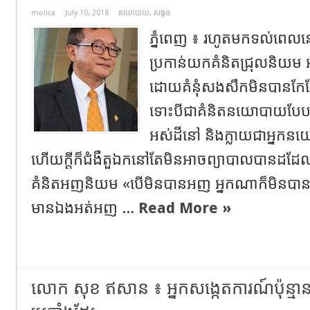
molica
July 10, 2018
នយោបាយ
,
សង្គម
ភ្នំពេញ ៖ រហូតមកទល់ពេលន
ប្រកាន់យកគំនិតជ្រុលនិយ
ដោយគំនុំសងសឹកមិនបានកែប្រែអ
ទោះបីជាគំនិតនយោបាយបែបនេ
អស់ដីនៅ និងក្លាយជាអ្នកនយ
ហើយក្តីក៏ជំងឺតួឯកនៅតែមិនអាចព្យាបាលបានដដែ
គំនិតអញនិយម «បើមិនបានអញ អ្នកណាក៏មិនបា
មានឯងអត់អញ ...
Read More »
លោក សុខ ឥសាន ៖ អ្នកសង្កេតការណ៍ប៉ុន្មានក