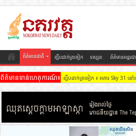
ព័ត៌មានជាតិ
ខ្សឹបដាក់ត្រចៀក
ទស្សនៈ
ព័ត៌មានអន្តរជា
ព័ត៌មានទាន់ហេតុការណ៍៖
ខ្សឹបដាក់ត្រចៀក ៖ ដល់ករ ! ឈ្មួញដ