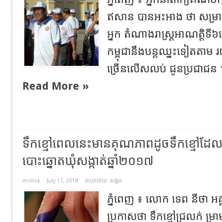
ឥសាន បានអះអាង ថា សម្រាប
អ្នក តំណាងរាស្ត្រអាណត្តិទ
កម្ពុជានឹងបន្តឈ្នះទៀតតាម
ច្រើនលើសលប់ ជូនប្រជាជន
Read More »
ទឹកខ្មៅពេលនេះមានគុណភាពដូចទឹកខ្មៅដែលប្រ
បោះឆ្នោតឃុំសង្កាត់ឆ្នាំ២០១៧
molica
July 17, 2018
នយោបាយ
,
សង្គម
ភ្នំពេញ ៖ លោក ទេព នីថា អគ
ប្រកាសថា ទឹកខ្មៅជ្រលក់ ម