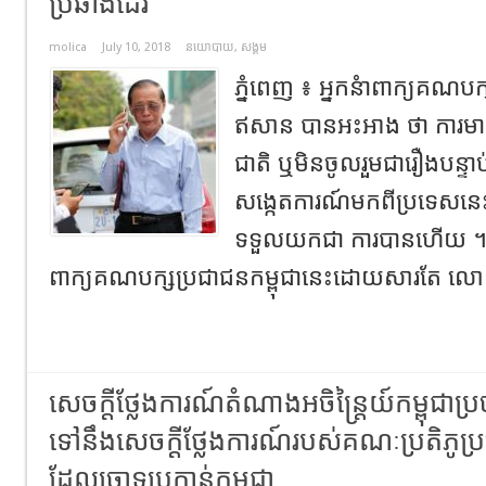
ប្រឆាំងដែរ
molica
July 10, 2018
នយោបាយ
,
សង្គម
ភ្នំពេញ ៖ អ្នកនំាពាក្យគណប
ឥសាន បានអះអាង ថា ការមាន
ជាតិ ឬមិនចូលរួមជារឿងបន្ទាប់
សង្កេតការណ៍មកពីប្រទេសនេ
ទទួលយកជា ការបានហើយ ។ ក
ពាក្យគណបក្សប្រជាជនកម្ពុជានេះដោយសារតែ លោ
សេចក្តីថ្លែងការណ៍តំណាងអចិន្ត្រៃយ៍កម្ពុជាប
ទៅនឹងសេចក្តីថ្លែងការណ៍របស់គណៈប្រតិភូប
ដែលចោទប្រកាន់កម្ពុជា