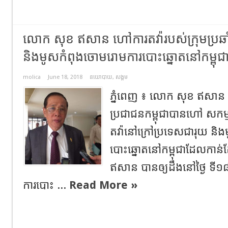
លោក សុខ ឥសាន ហៅការតវ៉ារបស់ក្រុមប្រឆា
និងមូសកំពុងចោមរោមការបោះឆ្នោតនៅកម្ពុជ
molica
June 18, 2018
នយោបាយ
,
សង្គម
ភ្នំពេញ ៖ លោក សុខ ឥសាន 
ប្រជាជនកម្ពុជាបានហៅ សកម្ម
តវ៉ានៅក្រៅប្រទេសជារុយ ន
បោះឆ្នោតនៅកម្ពុជាដែលកា
ឥសាន បានឲ្យដឹងនៅថ្ងៃ ទី
ការបោះ ...
Read More »