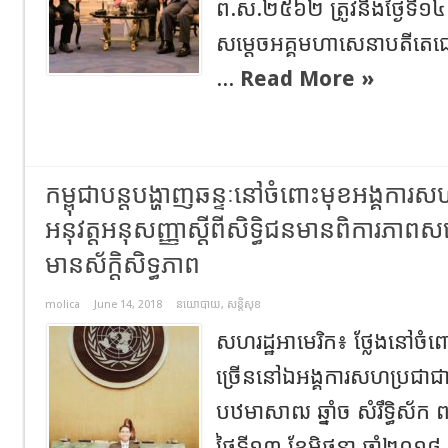
ព.ស.២៥៦២ ត្រូវនឹងថ្ងៃទី១៤ 
សម្ដេចអគ្គមហាសេនាបតីតេជោ 
...
Read More »
កម្ពុជាបន្តបង្ហាញឆន្ទៈនៅចំពោះមុខអង្គការសហ
អនុវត្តអនុសញ្ញាស្តីពីសិទ្ធិជនមានពិការភាព
មានស័ក្តិសិទ្ធភាព
molica
June 14, 2018
នយោបាយ
,
សន្តិសុខ
សហរដ្ឋអាមេរិក៖ ថ្លែងនៅចំ
ច្រើននៅឯអង្គការសហប្រជាជាត
បឋមាសាឍ ឆ្នាំច សំរឹទ្ធិស័ក
ថ្ងៃទី១៣ ខែមិថុនា ឆ្នាំ២០១៨ 