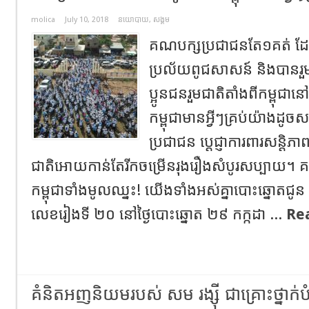
molica
July 10, 2018
នយោបាយ
,
សង្គម
គណបក្សប្រជាជនតែ១គត់ ដែ
ប្រល័យពូជសាសន៍ និងបានរួម
ប្អូនជនរួមជាតិតាំងពីកម្ពុជ
កម្ពុជាមានអ្វីៗគ្រប់យ៉ាងដូច
ប្រជាជន ប្តេជ្ញាការពារសន្តិភ
ជាតិអោយកាន់តែរីកចម្រើនរុងរឿងសំបូរសប្បាយ។ 
កម្ពុជាទាំងមូលឈ្នះ! យើងទាំងអស់គ្នាបោះឆ្នោតជូ
លេខរៀងទី ២០ នៅថ្ងៃបោះឆ្នោត ២៩ កក្កដា ...
Re
គំនិតអញនិយមរបស់ សម រង្ស៊ី ជាគ្រោះថ្នាក់បំ