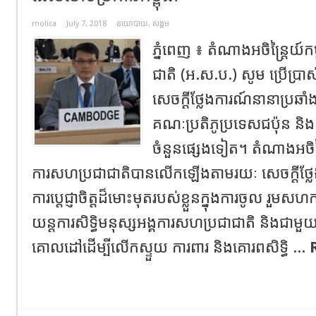
molica
July 7, 2018
នយោបាយ
,
សង្គម
ភ្នំពេញ ៖ តំណាងអចិន្ត្រៃយ៍កម
ជាតិ (អ.ស.ប.) សូម ប្រើប្រាស
សេចក្តីថ្លែងការណ៍នានាប្រឆា
គណៈប្រតិភូប្រទេសជប៉ុន និ
ចំនួនផ្សេងទៀត។ តំណាងអចិន្ត្រ
ការសហប្រជាជាតិបានលើកឡើងតាមរយៈ សេចក្តីថ្លែង
ការប្តេជ្ញាចិត្តដ៏មោះមុតរបស់ខ្លួនក្នុងការចូល រួមសហ
យន្តការសិទ្ធិមនុស្សអង្គការសហប្រជាជាតិ និងជាមួ
គោលដៅដើម្បីលើកស្ទួយ ការពារ និងគោរពសិទ្ធិ ...