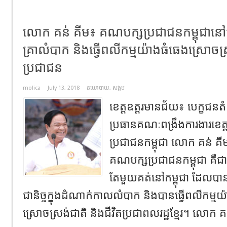
លោក គន់ គីម៖ គណបក្សប្រជាជនកម្ពុជានៅជ
គ្រាលំបាក និងធ្វើពលីកម្មយ៉ាងធំធេងស្រោចស្
ប្រជាជន
molica
July 13, 2018
នយោបាយ
,
សង្គម
ខេត្តឧត្តរមានជ័យ៖ បេក្ខជនត
ប្រធានគណៈពង្រឹងការងារខេត
ប្រជាជនកម្ពុជា លោក គន់ 
គណបក្សប្រជាជនកម្ពុជា 
តែមួយគត់នៅកម្ពុជា ដែលបាន
ជានិច្ចក្នុងដំណាក់កាលលំបាក និងបានធ្វើពលីកម្មយ៉ា
ស្រោចស្រង់ជាតិ និងជីវិតប្រជាពលរដ្ឋខ្មែរ។ លោក គន