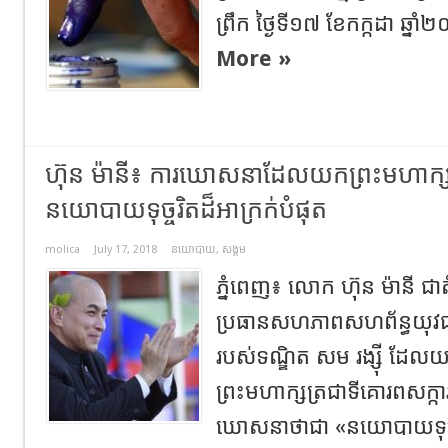
ព្រឹក ថ្ងៃទី១៧ ខែកក្កដា ឆ្នាំ
More »
ហ៊ុន ម៉ានី៖ ការឃោសនាដែលយកព្រះមហាក្សត្
នយោបាយទុច្ចរិតដ៏អាក្រក់បំផុត
molica
July 17, 2018
នយោបាយ
,
សង្គម
ភ្នំពេញ៖ លោក ហ៊ុន ម៉ានី ជាត
ប្រធានសហភាពសហព័ន្ធយុវជនក
របស់ទណ្ឌិត សម រង្ស៊ី ដែលយក
ព្រះមហាក្សត្រជាទីគោរព​សក្ការ:​
ឃោសនាថាជា «នយោបាយទុច្ចរិតផ