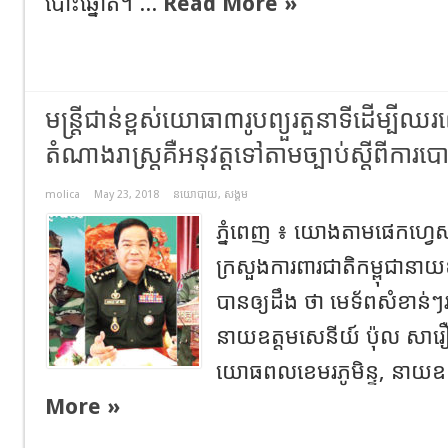
បោះឆ្នោត។ ...
Read More »
មន្ត្រីជាន់ខ្ពស់យោធា៣រូបព្យួរតួនាទីដើម្បីឈ
តំណាងរាស្ត្រគឺអនុវត្តទៅតាមច្បាប់ស្តីពីការប
molica
May 23, 2018
នយោបាយ
,
សង្គម
ភ្នំពេញ ៖ យោងតាមផេកហ្វេសប
ក្រសួងការពារជាតិកម្ពុជានាយ
បានឲ្យដឹង ថា មេទ័ពសំខាន់ៗរ
នាយឧត្តមសេនីយ៍ ប៉ុល សារឿ
យោធពលខេមរភូមិន្ទ, នាយឧត្
More »