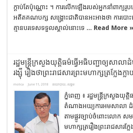
ក្តាប់តែប៉ុណ្ណោះ ។ ការលើកឡើងរបស់អ្នកនាំពាក្យរូបនេះ
អតីតគណបក្ស សង្គ្រោះជាតិបានអះអាងថា ការបោ
គ្មានបរទេសទទួលស្គាល់នោះទេ ...
Read More 
រដ្ឋមន្ត្រីក្រសួងយុត្តិធម៌ធ្វើអធិបញ្ជាឲ្យសា
រង្សុី រឿងថាព្រះរាជសារព្រះមហាក្សត្រក្លែងក្ល
molica
June 11, 2018
នយោបាយ
,
សង្គម
ភ្នំពេញ ៖ រដ្ឋមន្ត្រីក្រសួងយុត្
តំណាងអយ្យការអមសាលា ដំបូ
តាមផ្លូវច្បាប់ចំពោះលោក សម រ
មហាក្សត្ររឿងព្រះរាជសារក្ល