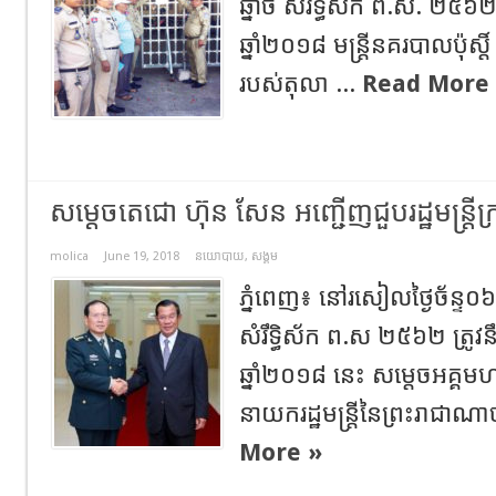
ឆ្នាំច សំរឹទ្ធិស័ក ព.ស. ២៥៦២
ឆ្នាំ២០១៨ មន្ដ្រីនគរបាលប៉ុស
របស់តុលា ...
Read More
សម្តេចតេជោ ហ៊ុន សែន អញ្ជើញជួបរដ្ឋមន្រ្តីក
molica
June 19, 2018
នយោបាយ
,
សង្គម
ភ្នំពេញ៖ នៅរសៀលថ្ងៃច័ន្ទ
សំរឹទ្ធិស័ក ព.ស ២៥៦២ ត្រូវន
ឆ្នាំ២០១៨ នេះ សម្តេចអគ្គ
នាយករដ្ឋមន្ត្រីនៃព្រះរាជាណាច
More »