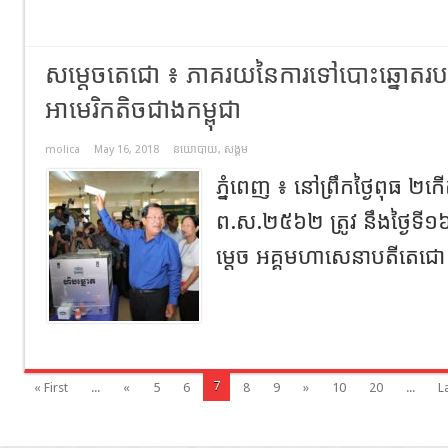
សម្តេចតេជោ ៖ ភាគរយនៃការទៅបោះឆ្នោតរបស់
អាមេរិកតិចជាងកម្ពុជា
molica
May 16, 2018
នយោបាយ
,
សង្គម
ភ្នំពេញ ៖ នៅព្រឹកថ្ងៃពុធ ២កើត 
ព.ស.២៥៦២ ត្រូវ នឹងថ្ងៃទី
ម្តេច អគ្គមហាសេនាបតីតេជោ 
7
« First
...
«
5
6
8
9
»
10
20
...
L