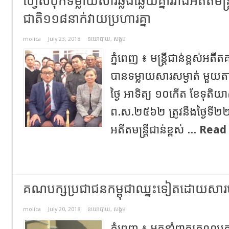
ហ្វេសប៊ុកទម្លាយសារឆ្លងឆ្លើយគ្នារវាងអតីតមន្ត្
ជាតិ១១៨នាក់វាយប្រហារគ្នា
molica
July 23, 2018
នយោបាយ
,
សង្គម
ភ្នំពេញ ៖ មន្រ្តីជាន់ខ្ពស់អតី
បានទម្លាយសារសម្ងាត់ មួយតា
ថ្ងៃ អាទិត្យ ១០កើត ខែទុតិយាស
ព.ស.២៥៦២ ត្រូវនឹងថ្ងៃទី២២
អតីតមន្រ្តីជាន់ខ្ពស់ ...
Read
គណបក្សប្រជាជនកម្ពុជាឈ្នះទៀតដោយសារមា
molica
July 20, 2018
នយោបាយ
,
សង្គម
ភ្នំពេញ ៖ អ្នកនាំពាក្យគណប