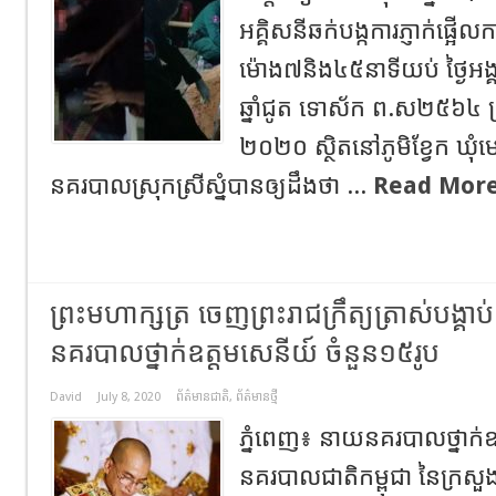
អគ្គិសនីឆក់បង្កការភ្ញាក់ផ្អើ
ម៉ោង៧និង៤៥នាទីយប់ ថ្ងៃអ
ឆ្នាំជូត ទោស័ក ព.ស២៥៦៤ ត្រូ
២០២០ ស្ថិតនៅភូមិខ្វែក ឃុំមោង 
នគរបាលស្រុកស្រីស្នំបានឲ្យដឹងថា ...
Read More
ព្រះមហាក្សត្រ ចេញព្រះរាជក្រឹត្យត្រាស់បង្គាប
នគរបាលថ្នាក់ឧត្តមសេនីយ៍ ចំនួន១៥រូប
David
July 8, 2020
ព័ត៌មានជាតិ
,
ព័ត៌មានថ្មី
ភ្នំពេញ៖ នាយនគរបាលថ្នាក់ឧត្
នគរបាលជាតិកម្ពុជា នៃក្រសួងម