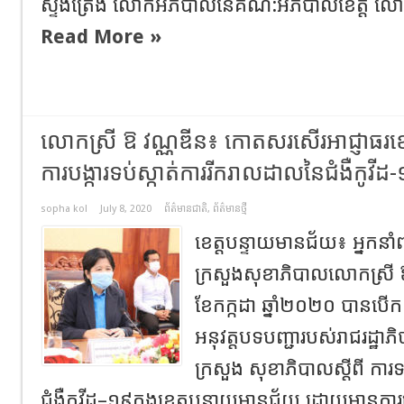
ស្ទឹងត្រែង លោកអភិបាលនៃគណ:អភិបាលខេត្ត លោក ល
Read More »
លោកស្រី ឱ វណ្ណឌីន៖ កោតសរសើរអាជ្ញាធរខេត
ការបង្ការទប់ស្កាត់ការរីករាលដាលនៃជំងឺកូវីដ
sopha kol
July 8, 2020
ព័ត៌មានជាតិ
,
ព័ត៌មានថ្មី
ខេត្តបន្ទាយមានជ័យ៖ អ្នកនាំព
ក្រសួងសុខាភិបាលលោកស្រី ឱ 
ខែកក្កដា ឆ្នាំ២០២០ បានបើកកិ
អនុវត្តបទបញ្ជារបស់រាជរដ្ឋា
ក្រសួង សុខាភិបាលស្តីពី ការ
ជំងឺកូវីដ–១៩ក្នុងខេត្តបន្ទាយមានជ័យ ដោយមានការចូ