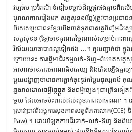
វប្បធ៌ម ប្រពៃណី ទំនៀមទម្លាប់ដ៏ល្អផូរផង់គ្មានពី
បុរាណកាលរៀងមក សត្វសុនខ(ឆ្កែ)ត្រូវបានប្រជា
ពិសេសប្រជាជនខ្មែរយើងចាត់ទុកជាសត្វចិញ្ចឹមដ៏ស្
សត្វសុនខ (ឆ្កែ)មានគុណតម្លៃណាស់សម្រាប់ការពារផ្ទះ
វិស័យយោធាបានល្អទៀតផង …។ គួរបញ្ជាក់ថា ក្នុងរយៈ
ក្រោយនេះ ការធ្វើអាជីវកម្មលក់–ទិញ–ពិឃាតសត្វសុនខ(ឆ
អាហារមានភាពអាណាធិបតេយ្យ និងកើនឡើងគួរឲ្យព្
មួយបង្ហាញថាមានការធ្លាក់ចុះនូវតម្លៃមនុស្សធម៍ គុណ
ឆ្លងរាលដាលជម្ងឺឆ្កែឆ្កួត និងជម្ងឺផ្សេងៗជាច្រើនទៀ
មួយ ដែលអាចប៉ះពាល់ដល់សុខភាពសាធារណៈ ។ ន
ស្រាវជ្រាវពីអង្គការសុខភាពសត្វពិភពលោក(OIE) និង
Paw) ។ ដោយឡែកការដើរទាក់–លក់–ទិញ និងពិ
ធិបតេយ្យ គ្មានច្បាប់ទម្លាប់ ផ្ទុយនឹងខ្លឹមសារនៃច្បាប