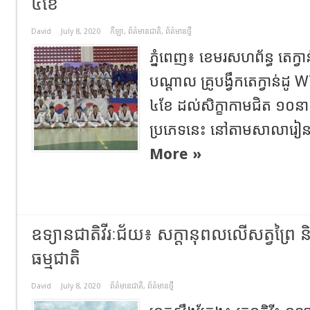
៤ខែ
David
July 8, 2020
កីឡា
,
ព័ត៌មានជាតិ
,
ព័ត៌មានថ្មី
ភ្នំពេញ៖ ខេមរសហព័ន្ធ តេក្វា
បណ្ដាល គ្រូបង្វឹកតេក្វាន់ដូ 
៤ខែ ដល់សិក្ខាកាមជិត ១០នាក់ 
ប្រភេទនេះ នៅតាមសាលារៀនរដ្ឋ
More »
ឧទ្យានជាតិវីរៈជ័យ៖ សក្តានុពលលើសត្វព្រៃ
ធម្មជាតិ
David
July 8, 2020
ព័ត៌មានជាតិ
,
ព័ត៌មានថ្មី