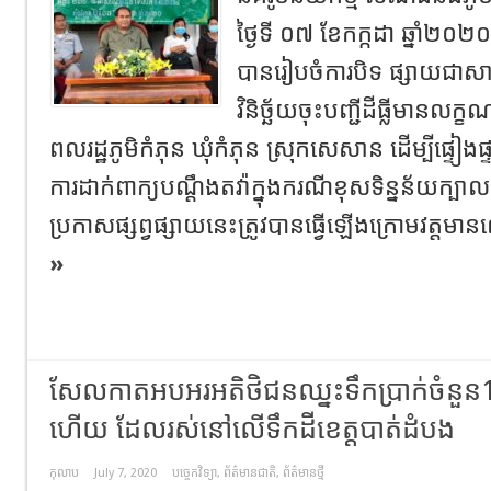
ថ្ងៃទី ០៧ ខែកក្កដា ឆ្នាំ២០២០
បានរៀបចំការបិទ ផ្សាយជាស
វិនិច្ឆ័យចុះបញ្ជីដីធ្លីមានលក្ខ
ពលរដ្ឋភូមិកំភុន ឃុំកំភុន ស្រុកសេសាន ដើម្បីផ្ទៀងផ្ទ
ការដាក់ពាក្យបណ្តឹងតវ៉ាក្នុងករណីខុសទិន្នន័យក្បាលដីជ
ប្រកាសផ្សព្វផ្សាយនេះត្រូវបានធ្វើឡើងក្រោមវត្តមា
»
សែលកាតអបអរអតិថិជនឈ្នះទឹកប្រាក់ចំនួន10ម៉
ហើយ ដែលរស់នៅលើទឹកដីខេត្តបាត់ដំបង
កុលាប
July 7, 2020
បច្ចេកវិទ្យា
,
ព័ត៌មានជាតិ
,
ព័ត៌មានថ្មី