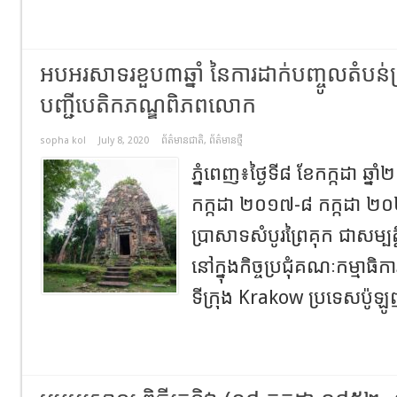
អបអរសាទរខួប៣ឆ្នាំ នៃការដាក់បញ្ចូលតំបន់ប្រ
បញ្ជីបេតិកភណ្ឌពិភពលោក
sopha kol
July 8, 2020
ព័ត៌មានជាតិ
,
ព័ត៌មានថ្មី
ភ្នំពេញ​៖ថ្ងៃទី៨ ខែកក្កដា ឆ្ន
កក្កដា ២០១៧-៨ កក្កដា ២០
ប្រាសាទសំបូរព្រៃគុក ជាសម្
នៅ​ក្នុង​កិច្ច​ប្រជុំ​គណៈកម្មា
ទី​ក្រុង Krakow ប្រទេស​ប៉ូឡូ