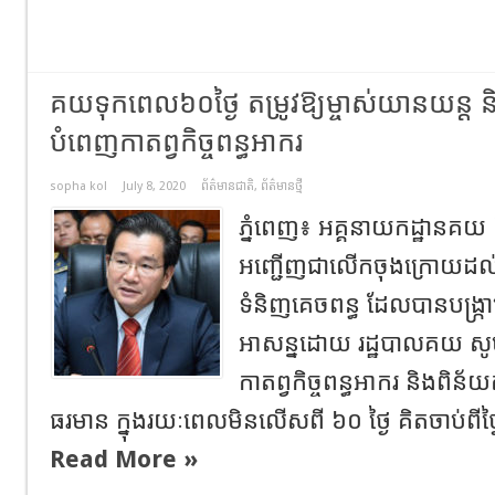
គយទុកពេល៦០ថ្ងៃ តម្រូវឱ្យម្ចាស់យានយន្ត និ
បំពេញកាតព្វកិច្ចពន្ធអាករ
sopha kol
July 8, 2020
ព័ត៌មានជាតិ
,
ព័ត៌មានថ្មី
ភ្នំពេញ៖ អគ្គនាយកដ្ឋានគយ និ
អញ្ជើញជាលើកចុងក្រោយដល់ម្
ទំនិញគេចពន្ធ ដែលបានបង្ក្រា
អាសន្នដោយ រដ្ឋបាលគយ សូ
កាតព្វកិច្ចពន្ធអាករ និងពិន័យ
ធរមាន ក្នុងរយៈពេលមិនលើសពី ៦០ ថ្ងៃ គិតចាប់ពីថ
Read More »