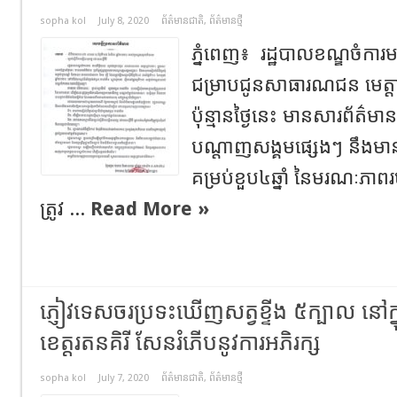
sopha kol
July 8, 2020
ព័ត៌មានជាតិ
,
ព័ត៌មានថ្មី
ភ្នំពេញ៖ រដ្ឋបាលខណ្ឌចំការ
ជម្រាបជូនសាធារណជន មេត្តា
ប៉ុន្មានថ្ងៃនេះ មានសារព័ត៌មាន
បណ្តាញសង្គមផ្សេងៗ នឹងមានក
គម្រប់ខួប៤ឆ្នាំ នៃមរណៈភ
ត្រូវ ...
Read More »
ភ្ញៀវទេសចរប្រទះឃើញសត្វខ្ទីង ៥ក្បាល នៅក្ន
ខេត្តរតនគិរី សែនរំភើបនូវការអភិរក្ស
sopha kol
July 7, 2020
ព័ត៌មានជាតិ
,
ព័ត៌មានថ្មី