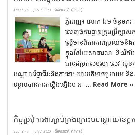
sopha kol
July 7, 2020
ព័ត៌មានជាតិ
,
ព័ត៌មានថ្មី
ភ្នំពេញ៖ លោក ឯម ច័ន្ទមករា 
លេខាធិការដ្ឋានក្រុមប្រឹក្សា
ស្ត្រីមានពិការភាពប្រឈមនឹង
ក្នុងវិស័យសាធារណៈ និងវ
បានជម្រកសមរម្យ សេវាសុខភាព
បណ្តាលវិជ្ជាជីវៈនិងការងារ ហើយក៏អាចប្រឈម នឹងភា
ទទួលបានការតម្លើងឡើងឋានៈ ...
Read More »
កិច្ចប្រជុំការងារគ្រប់គ្រងគ្រោះមហន្តរាយខេត្
sopha kol
July 7, 2020
ព័ត៌មានជាតិ
,
ព័ត៌មានថ្មី