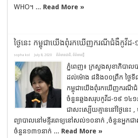
WHO។ ...
Read More »
ថ្ងៃនេះ កម្ពុជាយេីងពុំរកឃេីញករណីជំងឺកូវីដ-១៩​
sopha kol
July 8, 2020
ព័ត៌មានជាតិ
,
ព័ត៌មានថ្មី
ភ្នំពេញ៖ ក្រសួងសុខាភិបាល
ដល់ម៉ោង​ ៨និង០០ព្រឹក​ ថ្ងៃទី​
កម្ពុជាយេីងពុំរកឃេីញករណីជំងឺកូ
ចំនួនឆ្លងសរុបកូវីដ-១៩​ ១៤១
ជាសះស្បេីយគ្មាន​នៅថ្ងៃនេះ , 
ព្យាបាលនៅមន្ទីរពេទ្យនៅសល់១០នាក់​ ,ចំនួនអ្នកជា
ចំនួន១៣១នាក់​ ...
Read More »