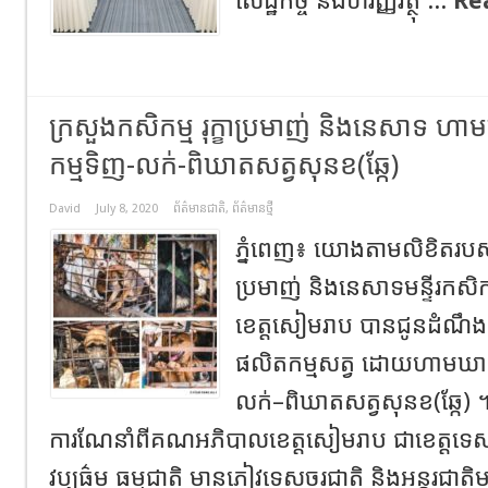
សេដ្ឋកិច្ច និងហិរញ្ញវត្ថុ ...
Re
ក្រសួងកសិកម្ម រុក្ខាប្រមាញ់ និងនេសាទ ហាមឃ
កម្មទិញ-លក់-ពិឃាតសត្វសុនខ(ឆ្កែ)
David
July 8, 2020
ព័ត៌មានជាតិ
,
ព័ត៌មានថ្មី
ភ្នំពេញ៖ យោងតាមលិខិតរបស់ក្
ប្រមាញ់ និងនេសាទមន្ទីរកសិកម
ខេត្តសៀមរាប បានជូនដំណឹងស្
ផលិតកម្មសត្វ ដោយហាមឃាត់ក
លក់–ពិឃាតសត្វសុនខ(ឆ្កែ) ។ ក្
ការណែនាំពីគណអភិបាលខេត្តសៀមរាប ជាខេត្តទ
វប្បធ៌ម ធម្មជាតិ មានភ្ញៀវទេសចរជាតិ និងអន្តរជាតិ