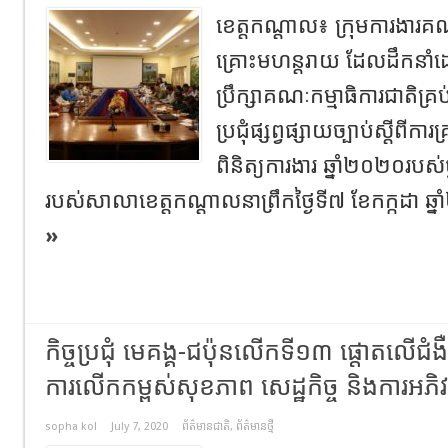
ខេត្តកណ្តាល៖ ក្រុមការងារគណៈ
គ្រោះមហន្តរាយ ដែលដឹកនា
ប្រឹក្សាគណៈកម្មាធិការជាតិគ្
ប្រជុំផ្សព្វផ្សាយច្បាប់ស្តីពីក
ពិនិត្យការងារ ឆ្នាំ២០២០របស់ថ្ន
របស់សាលាខេត្តកណ្ដាលនាព្រឹកថ្ងៃទី៧ ខែកក្កដា ឆ្
»
កិច្ចប្រជុំ​ មេគង្គ-ជប៉ុនលើកទី១៣​ ផ្តោតលេីជំ
ការលើក​កម្ពស់សុខភាព សេដ្ឋកិច្ច និងការអភិវឌ្
sopha kol
July 7, 2020
ព័ត៌មានជាតិ
,
ព័ត៌មានថ្មី