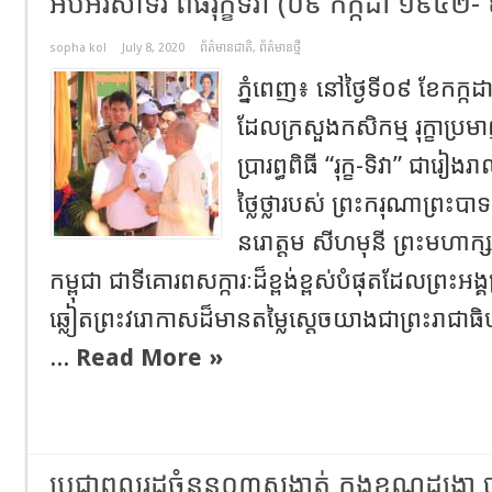
អបអរសាទរ ពិធីរុក្ខទិវា (០៩ កក្កដា ១៩៥២
sopha kol
July 8, 2020
ព័ត៌មានជាតិ
,
ព័ត៌មានថ្មី
ភ្នំពេញ៖ នៅថ្ងៃទី០៩ ខែកក្កដា
ដែលក្រសួងកសិកម្ម រុក្ខាប្
ប្រារព្ធពិធី “រុក្ខ-ទិវា” ជារៀងរ
ថ្លៃថ្លារបស់ ព្រះករុណាព្រះប
នរោត្តម សីហមុនី ព្រះមហាក្
កម្ពុជា ជាទីគោរពសក្ការៈដ៏ខ្ពង់ខ្ពស់បំផុតដែលព្រះអ
ឆ្លៀតព្រះវរោកាសដ៏មានតម្លៃស្តេចយាងជាព្រះរាជាធិបតីដ
...
Read More »
ប្រជាពលរដ្ឋចំនួន០៣សង្កាត់ ក្នុងខណ្ឌដង្ក