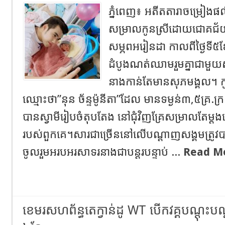
ភ្នំពេញ៖ អតីតតារាចម្រៀងផល
សម្រាលកូនស្រីដោយជោគជ័យន
សម្ភពអរៀនដា កាលពីថ្ងៃទី៥ខែ
ដំបូងណត់ឈាមរួមគ្នាជាមួយស្វ
នាងកាន់តែមានសុភមង្គល។ កូន
ឈ្មោះថា”នុន ច័ន្ទម៉ូនីតា”ដែល មានទម្ងន់៣,៥គ្រ.ក្រ
បានស្វាមីរៀបចំតុបតែង នៅជុំវិញគ្រែសម្រាលតែម្ដងដើ
របស់ពួកគេ។សារជាច្រើននៅលើបណ្ដាញសង្គមត្រូវបានអ្
ចូលរួមអរបអរសាទរនាងជាបន្ដរបន្ទាប់ ...
Read M
ខេមរសហព័ន្ធតេក្វាន់ដូ WT បើកវគ្គបណ្ដុះប