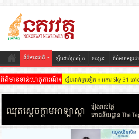
ព័ត៌មានជាតិ
ខ្សឹបដាក់ត្រចៀក
ទស្សនៈ
ព័ត៌មានអន្តរជា
ព័ត៌មានទាន់ហេតុការណ៍៖
ខ្សឹបដាក់ត្រចៀក ៖ អគារ Sky 31 នៅ
ខ្សឹបដាក់ត្រចៀក ៖ ដល់ករ ! ឈ្មួញដ