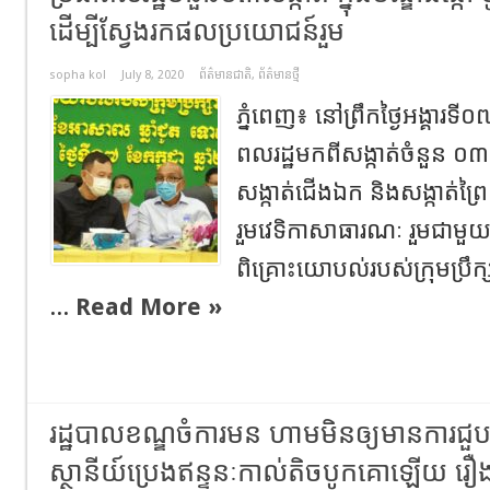
ដើម្បីស្វែងរកផលប្រយោជន៍រួម
sopha kol
July 8, 2020
ព័ត៌មានជាតិ
,
ព័ត៌មានថ្មី
ភ្នំពេញ៖ នៅព្រឹកថ្ងៃអង្គារទី
ពលរដ្ឋមកពីសង្កាត់ចំនួន ០៣ 
សង្កាត់ជើងឯក និងសង្កាត់ព្
រួមវេទិកាសាធារណៈ រួមជាមួយវ
ពិគ្រោះយោបល់របស់ក្រុមប្រឹក
...
Read More »
រដ្ឋបាលខណ្ឌចំការមន ហាមមិនឲ្យមានការជួបជុំ 
ស្ថានីយ៍ប្រេងឥន្ទនៈកាល់តិចបូកគោឡើយ រ