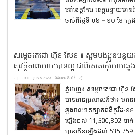
នៅខេត្តកែប ខេត្តបន្ទាយមានជ័
ចាប់ពីថ្ងៃទី ០៦ – ១០ ខែកក្កដ
សម្តេចតេជោ ហ៊ុន សែន ៖ សូមបងប្អូនបន្តយកច
សុវត្ថិភាពអោយបានល្អ ជាពិសេសកុំអោយឆ្លងជ
sopha kol
July 8, 2020
ព័ត៌មានជាតិ
,
ព័ត៌មានថ្មី
ភ្នំពេញ៖ សម្តេចតេជោ ហ៊ុន សែន
បានមានប្រសាសន៍ថា៖ មកទល់
ឆ្លងរាលរាតត្បាតជំងឺកូវីដ-
ឡើងដល់ 11,500,302 នាក់ ហ
បានកើនឡើងដល់ 535,759 នា