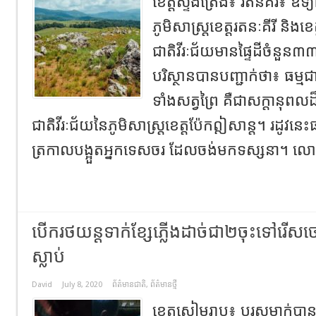
ខេត្តស្ទឹងត្រែង៖ រតនគិរី៖ ឧទ្យ
ភូមិសាស្ត្រខេត្តរតនៈគីរី និងខេ
ជាតិវីរៈជ័យមានផ្ទៃដីចំនួ
បរិស្ថានបានបញ្ជាក់ថា៖ ធម្មជា
ទាំងសត្វព្រៃ គឺជាសក្តានុពលដ៏
ជាតិវីរៈជ័យនៃភូមិសាស្ត្រខេត្តប៉ែកឦសាន្ត។ រដូវនេ
ត្រកាលបង្អួតអ្នកទេសចរ ដែលចង់មកទស្សនា។ លោក
បើករថយន្តទាក់ខ្សែភ្លើងដាច់ជា២ចុះទៅរើសចេញពី
ស្លាប់
David
July 8, 2020
ព័ត៌មានជាតិ
,
ព័ត៌មានថ្មី
ខេត្តសៀមរាប៖ បុរសម្នាក់បា