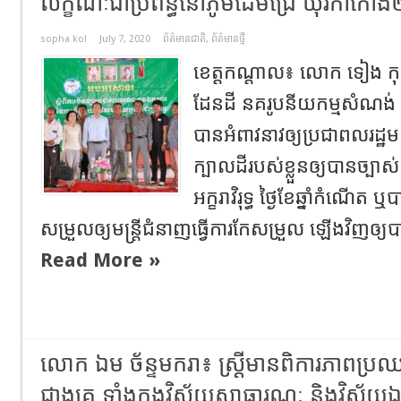
លក្ខណៈជាប្រព័ន្ធនៅភូមិដើមជ្រៃ ឃុំរកាកោង
sopha kol
July 7, 2020
ព័ត៌មានជាតិ
,
ព័ត៌មានថ្មី
ខេត្តកណ្តាល៖ លោក ទៀង កុស្ស
ដែនដី នគរូបនីយកម្មសំណង់ 
បានអំពាវនាវឲ្យប្រជាពលរដ្ឋម
ក្បាលដីរបស់ខ្លួនឲ្យបានច្
អក្ខរាវិរុទ្ធ ថ្ងៃខែឆ្នាំកំណើត 
សម្រួលឲ្យមន្ត្រីជំនាញធ្វើការកែសម្រួល ឡើងវិញឲ្យបាន
Read More »
លោក ឯម ច័ន្ទមករា៖ ស្ត្រីមានពិការភាពប្
ជាងគេ ទាំងក្នុងវិស័យសាធារណៈ និងវិស័