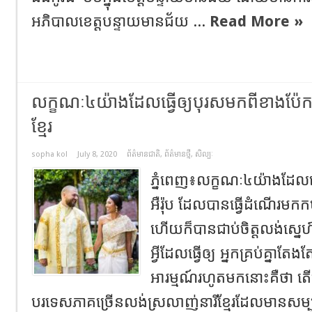
អភិបាលខេត្តបន្ទាយមានជ័យ ...
Read More »
លក្ខណៈ៤យ៉ាងដែលធ្វើឲ្យបុរសមកពីខាងប៉ែកអឺ
ខ្មែរ
sopha kol
July 8, 2020
ព័ត៌មានជាតិ
,
ព័ត៌មានថ្មី
,
សិល្បៈ
ភ្នំពេញ៖លក្ខណៈ៤យ៉ាងដែលធ្
អឺរ៉ុប ដែល​បានធ្វើ​ដំណើរមក​កម្ស
ហើយ​ក៏​បានជាប់ចិត្តលង់សេ្នហ៍ ​លើ
អ្វី​ដែល​ធ្វើ​ឲ្យ អ្នកគ្រប់​គ្នាតែ
អារម្មណ៍រហូតមក​​នោះ​គឺថា ​តើ​
បរទេស​ភាគ​ច្រើន​លង់​ស្រលាញ់នារី​​ខ្មែរដែល​មាន​សម