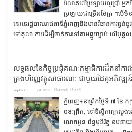
រំលោភលើប្រឡាយលូប្រាំ អ្
ប្រឡាយជាច្រើនម៉ែត្រ ។បើ
នេះទេរដ្ឋបាលរាជធានីភ្នំពេញនិងមានវិធានការធ្ងន់ធ្
ទៅតុលា ការដើម្បីចាត់ការទៅតាមផ្លូវច្បាប់ លើបុគ្គ
លទ្ធផលនៃកិច្ចប្រជុំគណៈកម្មាធិការដឹកនាំការង
គ្រងហិរញ្ញវត្ថុសាធារណៈ ជាមួយដៃគូអភិវឌ្ឍន
sopha kol
July 8, 2020
ព័ត៌មានជាតិ
,
ព័ត៌មានថ្មី
ភ្នំពេញ៖នាព្រឹកថ្ងៃទី ៧ ខែ ក
០៩:ព្រឹក, នៅទីស្តីការក្រសួងសេដ្
លោកអូន ព័ន្ធមុនីរ័ត្ន ឧបនាយករដ្