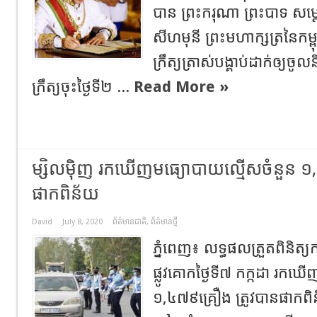
បាន ព្រះករុណា ព្រះបាទ សម្
សីហមុនី ព្រះមហាក្សត្រនៃកម្
ក្រឹត្យត្រាស់បង្គាប់ដាក់ឲ្យចូ
ក្រឹត្យចុះថ្ងៃទី២ ...
Read More »
ម្សិលមុិញ រក​ឃើញ​មធ្យោបាយ​ល្មើស​ចំនួន​ ១,៤
ផាកពិន័យ​
David
July 8, 2020
ព័ត៌មានជាតិ
,
ព័ត៌មានថ្មី
ភ្នំពេញ៖ លទ្ធផល​ត្រួតពិនិត្យ​កា
ផ្លូវគោក​ថ្ងៃ​ទី​៧ កក្កដា​ រក​
១,៤៧៩​គ្រឿង​ ត្រូវ​បាន​ផាកពិ