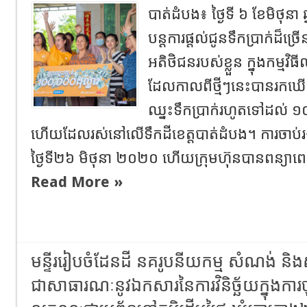
បាត់ដំបង៖​ ថ្ងៃទី ៦ ខែមិថ
បន្តការផ្តល់ជូនទឹកប្រាក់ដ៏ច្
អតិថិជនរបស់ខ្លួន ក្នុងកម្មវិធី
ដែលកាលពីថ្មីៗនេះបានរក
ឈ្នះទឹកប្រាក់រហូតទៅដល់ ១០
ហើយដែលរស់នៅលើទឹកដីខេត្តបាត់ដំបង។ ការចាប់រង
ថ្ងៃទី២៦ មិថុនា ២០២០ ហើយក្រុមហ៊ុនបានពន្យាពេលកា
Read More »
មន្ទីររៀបចំដែនដី នគរូបនីយកម្ម សំណង់ និងស
ជាសាធារណៈនូវឯកសារនៃការវិនិច្ឆ័យក្នុងការចុ