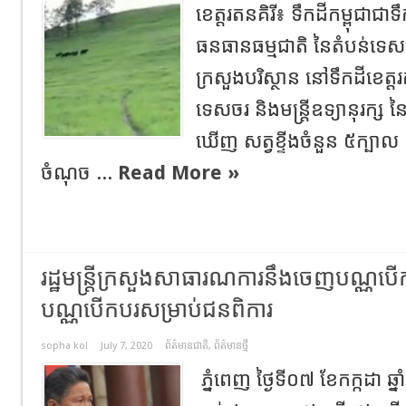
ខេត្តរតនគិរី៖ ទឹកដីកម្ពុជាជាទ
ធនធានធម្មជាតិ នៃតំបន់ទេស
ក្រសួងបរិស្ថាន នៅទឹកដីខេត្ត
ទេសចរ និងមន្ត្រីឧទ្យានុរក្ស 
ឃើញ សត្វខ្ទីងចំនួន ៥ក្បាល ក្
ចំណុច ...
Read More »
រដ្ឋមន្ត្រីក្រសួងសាធារណការនឹងចេញបណ្ណបើក
បណ្ណបើកបរសម្រាប់ជនពិការ
sopha kol
July 7, 2020
ព័ត៌មានជាតិ
,
ព័ត៌មានថ្មី
ភ្នំពេញ ថ្ងៃទី០៧ ខែកក្កដា 