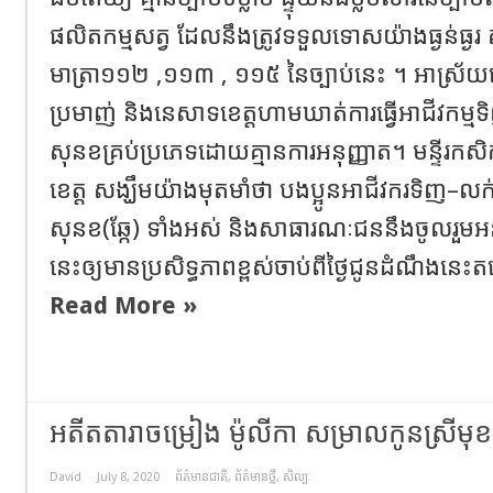
ផលិតកម្មសត្វ ដែលនឹងត្រូវទទួលទោសយ៉ាងធ្ងន់ធ្ងរ
មាត្រា១១២ ,១១៣ , ១១៥ នៃច្បាប់នេះ ។ អាស្រ័យហេតុ
ប្រមាញ់ និងនេសាទខេត្តហាមឃាត់ការធ្វើអាជីវកម្
សុនខគ្រប់ប្រភេទដោយគ្មានការអនុញ្ញាត។ មន្ទីរកសិកម
ខេត្ត សង្ឃឹមយ៉ាងមុតមាំថា បងប្អូនអាជីវករទិញ–លក
សុនខ(ឆ្កែ) ទាំងអស់ និងសាធារណៈជននឹងចូលរួមអនុ
នេះឲ្យមានប្រសិទ្ធភាពខ្ពស់ចាប់ពីថ្ងៃជូនដំណឹង
Read More »
អតីតតារាចម្រៀង ម៉ូលីកា សម្រាលកូនស្រីមុខគួ
David
July 8, 2020
ព័ត៌មានជាតិ
,
ព័ត៌មានថ្មី
,
សិល្បៈ