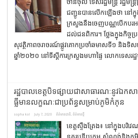
ចាន់ថុល ទេសរដ្ឋមន្រ្ដី រដ្ឋមន
ជញ្ជូន​បាន​លើកឡើងថា នៅក្ន
ក្រសួងនឹងចេញបណ្ណបើកបរអន្
ដល់ជនពិការ។ ថ្លែងក្នុងកិច្ច
សុវត្ថិភាពចរាចរណ៍ផ្លូវគោកប្រចាំឆមាសទី១ និងទ
ឆ្នាំ២០២០ នៅទីស្ដីការក្រសួងមហាផ្ទៃ លោកទេស​រដ្ឋមន្
រដ្ឋបាលខេត្តបិទផ្សាយជាសាធារណៈនូវឯកសារនៃក
ធ្លីមានលក្ខណៈជាប្រព័ន្ធសម្រាប់ភូមិកំភុន
sopha kol
July 7, 2020
ព័ត៌មានជាតិ
,
ព័ត៌មានថ្មី
ខេត្តស្ទឹងត្រែង៖ នៅក្នុងបរ
នគរូបនីយកម្ម សំណង់និងភូម