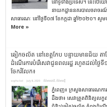
នៅ​ទូ​ទាំង​ប្រទេស​។ នេះបើយ
នាយកដ្ឋាន​នគរបាល​ចរាចរណ៍​ ន
សាធារណៈ​ នៅ​ថ្ងៃ​ទី​០៧​ ខែកក្កដា​ ឆ្នាំ​២០២០​។ សូម
More »
ឆៀកចល័ត នៅខេត្តកែប បន្ទាយមានជ័យ តាកែវ
ដំណើរការបំរើសេវាជូនពលរដ្ឋ រហូតដល់ថ្ងៃទី
ចែករំលែក៖
sopha kol
July 8, 2020
ព័ត៌មានជាតិ
,
ព័ត៌មានថ្មី
ភ្នំពេញ៖ ក្រសួងសាធារណការ 
ដឹងថា៖ សេវាត្រួតពិនិត្យល
ជំនិះ(ឆៀក)ចល័ត កំពុងដំណើរ