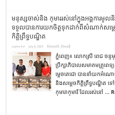
មនុស្សចាស់និង កុមាររស់នៅក្នុងអង្គការមូលនិធ
ទទួលបានការយកចិត្តទុកដាក់ពីសំណាក់សម្ដ
កិត្តិព្រឹទ្ធបណ្ឌិត
sopha kol
July 8, 2020
ព័ត៌មានជាតិ
,
ព័ត៌មានថ្មី
ភ្នំពេញ៖ លោកស្រី ពេជ ចន្ទមុន
ប្រឹក្សាភិបាលសមាគមគ្រូពេទ្យស
ម្តេចតេជោ បាននាំយកអំណោ
និងសម្ដេចកិត្តិព្រឹទ្ធបណ្ឌិត
កុមារាកុមារី ដែលរស់នៅ ...
R