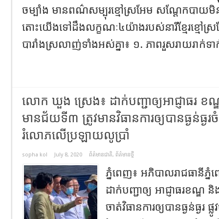
ចម្បាំង ​​មាន​ពណ៌សម្បុរខ្មៅ​​ស្រអែម ​សណ្តែក​បាយ​មិ
តោះយើងទៅដឹងលក្ខណៈ៤យ៉ាងរបស់នារីខ្មែរខ្មៅស្រ
បារាំងស្រលាញ់ទាំងអស់គ្នា៖ ១. ភាព​រួសរាយ​រាក់ទាក់​
លោក ឃួង ស្រេង៖ ដាក់បញ្ជាឲ្យអាជ្ញាធរ ខណ្ឌ 
មានជ័យទី៣ ត្រូវមានវិធានការឲ្យបានធ្ងន់ធ្ងរច
រំលោភលើប្រឡាយលូប្រាំ
sopha kol
July 8, 2020
ព័ត៌មានជាតិ
,
ព័ត៌មានថ្មី
ភ្នំពេញ៖ អភិបាលរាជធានីភ្
ដាក់បញ្ជាឲ្យ អាជ្ញាធរខណ្ឌ ន
ចាត់វិធានការឲ្យបានធ្ងន់ធ្ងរ ផ្ល