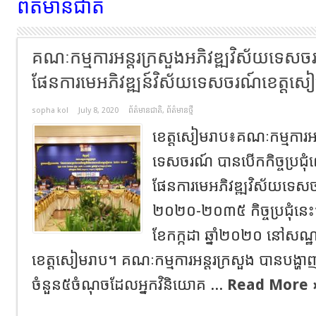
ព័ត៌មានជាតិ
គណៈកម្មការអន្តរក្រសួងអភិវឌ្ឍវិស័យទេសច
ផែនការមេអភិវឌ្ឍន៍វិស័យទេសចរណ៍ខេត្
sopha kol
July 8, 2020
ព័ត៌មានជាតិ
,
ព័ត៌មានថ្មី
ខេត្តសៀមរាប៖គណៈកម្មការអន្
ទេសចរណ៍ បានបើកកិច្ចប្រជុំលើ
ផែនការមេអភិវឌ្ឍវិស័យទេ
២០២០-២០៣៥ កិច្ចប្រជុំនេះប
ខែកក្កដា ឆ្នាំ២០២០ នៅសណ
ខេត្តសៀមរាប។ គណៈកម្មការអន្តរក្រសួង បានបង្ហ
ចំនួន៥ចំណុចដែលអ្នកវិនិយោគ ...
Read More 