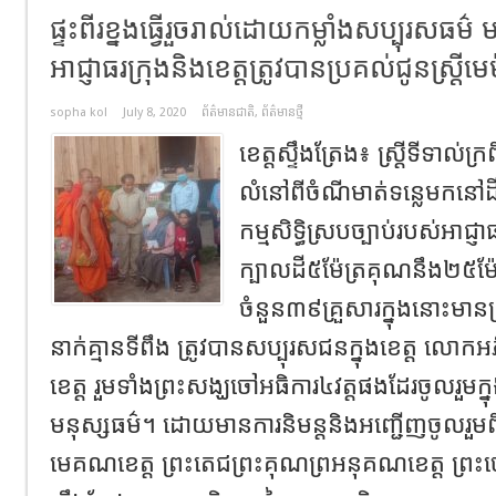
ផ្ទះពីរខ្នងធ្វើរួចរាល់ដោយកម្លាំងសប្បុរសធម៌ 
អាជ្ញាធរក្រុងនិងខេត្តត្រូវបានប្រគល់ជូនស្ត្រីម
sopha kol
July 8, 2020
ព័ត៌មានជាតិ
,
ព័ត៌មានថ្មី
ខេត្តស្ទឹងត្រែង៖ ស្ត្រីទីទាល់ក្រព
លំនៅពីចំណីមាត់ទន្លេមកនៅដ
កម្មសិទ្ធិស្របច្បាប់របស់អាជ្
ក្បាលដី៥ម៉ែត្រគុណនឹង២៥ម៉ែ
ចំនួន៣៩គ្រួសារក្នុងនោះមានស្ត
នាក់គ្មានទីពឹង ត្រូវបានសប្បុរសជនក្នុងខេត្ត ល
ខេត្ត រួមទាំងព្រះសង្ឃចៅអធិការ៤វត្តផងដែរចូលរួមក្
មនុស្សធម៌។ ដោយមានការនិមន្តនិងអញ្ជើញចូលរួមពី
មេគណខេត្ត ព្រះតេជព្រះគុណព្រអនុគណខេត្ត ព្រះចៅអធ