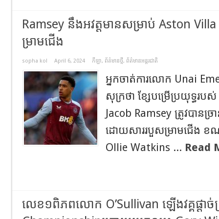
Ramsey នឹងអវត្តមានសម្រាប់ Aston Vill
ម្រាមជើង
sopha kol
April 6, 2024
កីឡា
,
ព័ត៌មានថ្មី
,
ព័ត៌មានអន្តរជាតិ
អ្នកចាត់ការលោក Unai Eme
សុក្រថា ខ្សែបម្រើប្រយុទ្ធរប
Jacob Ramsey ត្រូវបានច្រ
ដោយសាររបួសម្រាមជើង ខណៈដ
Ollie Watkins ...
Read 
លេខ១ពិភពលោក O’Sullivan ឡើងវគ្គផ្តាច់ព្