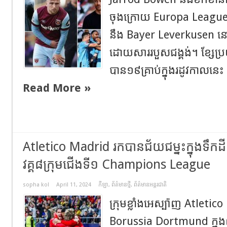
ចុងក្រោយ Europa Leagu
នឹង Bayer Leverkusen នៅរាត
ដោយសាររបួសជង្គង់។ ខ្សែប្រ
បាន១៩គ្រាប់ក្នុងរដូវកាលនេ
Read More »
Atletico Madrid រកបានជ័យជម្នះក្នុងទឹក
វគ្គ៨ក្រុមជើងទី១ Champions League
sopha kol
April 11, 2024
កីឡា
,
ព័ត៌មានថ្មី
,
ព័ត៌មានអន្តរជាតិ
ក្រុមខ្លាំងអេស្ប៉ាញ Atlet
Borussia Dortmund ក្នុង