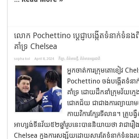
លោក Pochettino ប្តេជ្ញាបង្កើតទំនាក់ទំនង
គាំទ្រ Chelsea
sopha kol
April 8, 2024
កីឡា
,
ព័ត៌មានថ្មី
,
ព័ត៌មានអន្តរជាតិ
អ្នកចាត់ការក្រុមតោខៀវ C
Pochettino ចង់បង្កើតទំនាក
គាំទ្រ ដោយដឹកនាំក្រុមវ័យក្
ជោគជ័យ ជាជាងការព្យាយា
កាយវិការក្បែរទីលាន។ គ្រូបង្វ
អាហ្សង់ទីនវ័យ៥២ឆ្នាំរូបនេះបាននិយាយថា វាជារឿងធម
Chelsea ក្នុងការសង្ស័យដោយសារតែទំនាក់ទំនងរប