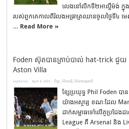
លេងនៅលីកទី២អាល្លឺម៉ង់ ក្នុងវគ
របស់ពួកគេកាលពីរំលងអធ្រាត្រឈានចូលថ្ងៃទី៤ ម
...
Read More »
Foden ស៊ុតបានគ្រាប់បាល់ hat-trick​ ជ
Aston Villa
sopha kol
April 4, 2024
កីឡា
,
ព័ត៌មានថ្មី
,
ព័ត៌មានអន្តរជាតិ
ខ្សែប្រយុទ្ធ Phil Foden បា
យ៉ាងអស្ចារ្យ ខណៈដែល Man
ដាក់សម្ពាធទៅលើគូប្រជែង
League គឺ Arsenal និង L