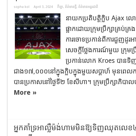
sopha kol
April 3, 2024
កីឡា
,
ព័ត៌មានថ្មី
,
ព័ត៌មានអន្តរជាតិ
នាយកប្រតិបត្តិក្លិប Ajax ល
ផ្អាកដោយក្រុមប្រឹក្សាគ្រប់គ្រ
ការចោទប្រកាន់ពីការជួញដូរអាជី
សេចក្តីថ្លែងការណ៍មួយ ក្រុមប
ប្រកាន់លោក Kroes បានទិញ
ជាង១៧,០០០នៅក្នុងក្លិបក្នុងមួយសប្តាហ៍ មុនពេលកា
បានប្រកាសនៅថ្ងៃទី២ ខែសីហា។ ក្រុមប្រឹក្សាភិប
More »
អ្នកគាំទ្រ​អាល្លឺម៉ង់​ហាម​មិន​ឱ្យ​ទិញ​ឈុត​លេខ​