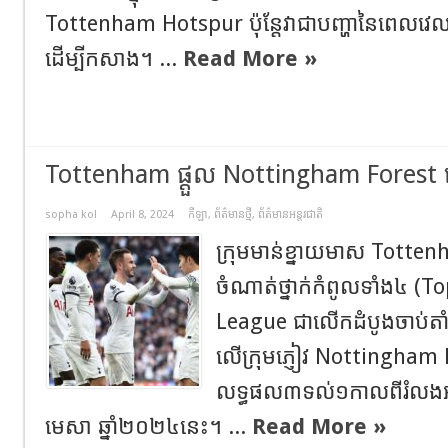
Tottenham Hotspur ប៉ុន្តែវាជាបញ្ហានៃពេលវេលា
ដើម្បីកសាង។ ...
Read More »
Tottenham ផ្តួល Nottingham Forest
sopha kol
April 8, 2024
កីឡា
,
ព័ត៌មានថ្មី
,
ព័ត៌មានអន្តរជាតិ
ក្រុមមាន់ខ្នាយមាស Totte
ចំណាត់ថ្នាក់កំពូលទាំង៤ (
League ជាលើកដំបូងចាប់តា
លើក្រុមភ្ញៀវ Nottingham F
លទ្ធផល៣ទល់១កាលពីរំលងអធ្
មេសា ឆ្នាំ២០២៤នេះ។ ...
Read More »