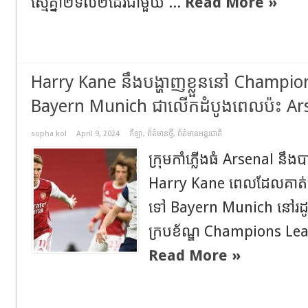
ស្មើគ្នា២ទល់២ដែរជាមួយ ...
Read More »
Harry Kane នឹងបង្ហាញខ្លួននៅ Champions
Bayern Munich ជាលើកដំបូងពេលប៉ះ Ar
sopha kol
April 9, 2024
កីឡា
,
ព័ត៌មានថ្មី
,
ព័ត៌មានអន្តរជាតិ
ក្រុមកាំភ្លើងធំ Arsenal នឹ
Harry Kane ពេលដែលគាត
ទៅ Bayern Munich នៅរដូវក្ត
ក្របខ័ណ្ឌ Champions Lea
Read More »