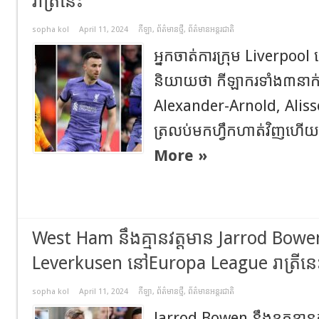
រាត្រីនេះ
sopha kol
April 11, 2024
កីឡា
,
ព័ត៌មានថ្មី
,
ព័ត៌មានអន្តរជាតិ
អ្នកចាត់ការក្រុម Liverpo
និយាយថា កីឡាករទាំង៣នាក
Alexander-Arnold, Aliss
ត្រលប់មកហ្វឹកហាត់វិញហើយ ប៉
More »
West Ham នឹងគ្មានវត្តមាន Jarrod Bowen
Leverkusen នៅEuropa League រាត្រីនេ
sopha kol
April 11, 2024
កីឡា
,
ព័ត៌មានថ្មី
,
ព័ត៌មានអន្តរជាតិ
Jarrod Bowen នឹងខកខានការ