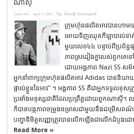
ណាស៊ី
sopha kol
April 2, 2024
កីឡា
,
ព័ត៌មានថ្មី
,
ព័ត៌មានអន្តរជាតិ
ក្រុមហ៊ុនផលិតអាវបានហាមឃាត
អោយទិញឈុតកីឡាបាល់ទាត់អ
មួយលេខ៤៤ បន្ទាប់ពីប្រព័ន្
ភាពស្រដៀងគ្នារបស់ពួកគេទៅន
ដោយអង្គភាព Nazi SS សម័
អ្នកនាំពាក្យក្រុមហ៊ុនផលិតអាវ Adidas បាននិយាយថ
ផ្ទាល់ខ្លួននៃអាវ” ។ អង្គភាព SS គឺជាអ្នកទទួលខុសត្រូ
ប្រឆាំងមនុស្សជាតិដែលប្រព្រឹត្តដោយពួកណាស៊ី។
ក៏បានបង្កភាពចម្រូងចម្រាសជាមួយនឹងជម្រើសពណ៌
បញ្ហានិមិត្តសញ្ញាត្រូវបានលើកឡើងជាលើកដំបូងដោយប្
Read More »