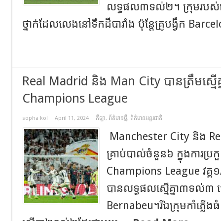
លទ្ធផល៣ទល់២។ ក្រុម​របស់លោ
ថ្នាក់ដែលលេងនៅទឹកដីបារាំង ប៉ុន្តែគ្រូបង្វឹក Barce
Real Madrid និង Man City បានត្រឹមស្មើគ្
Champions League
sopha kol
April 11, 2024
កីឡា
,
ព័ត៌មានថ្មី
,
ព័ត៌មានអន្តរជាតិ
Manchester City និង Re
គ្រាប់បាល់ចំនួន៦ ក្នុងការប្
Champions League វគ្គ១/៤
បានលទ្ធផលស្មើគ្នា៣ទល់៣ 
Bernabeu។រីឯក្រុមកាំភ្លើ