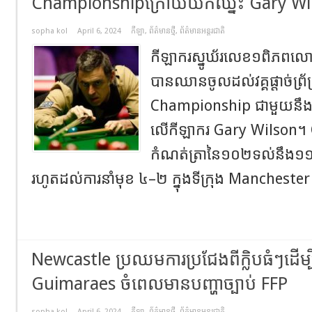
Championshipក្រោយយកឈ្នះ Gary Wi
sopha kol
April 6, 2024
កីឡា
,
ព័ត៌មានថ្មី
,
ព័ត៌មានអន្តរជាតិ
កីឡាករស្នូឃ័រលេខ១ពិភពល
បានឈានចូលដល់វគ្គផ្តាច់ព្រ័
Championship ជាមួយនឹង
លើកីឡាករ Gary Wilson។ 
កំណត់ត្រានៃ១០២ទល់នឹង១១០ពិ
រហូតដល់ការនាំមុខ ៤–២ ក្នុងទីក្រុង Manchester
Newcastle ប្រឈម​​ការ​ប្រជែង​ពីក្លិបធំៗ​ដើម្បី
Guimaraes ចំពេល​មាន​បញ្ហា​ច្បាប់ FFP
sopha kol
April 6, 2024
កីឡា
,
ព័ត៌មានថ្មី
,
ព័ត៌មានអន្តរជាតិ