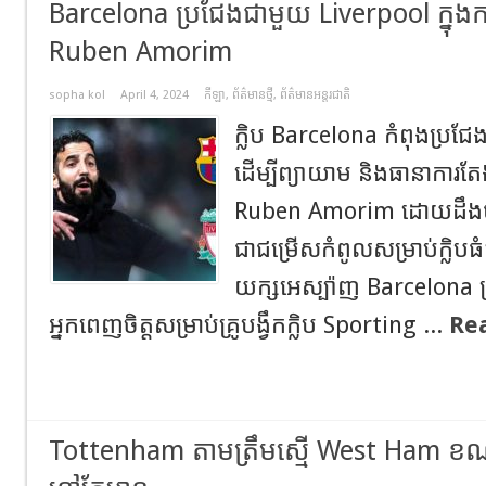
Barcelona ប្រជែងជាមួយ Liverpool ក្នុងការ
Ruben Amorim
sopha kol
April 4, 2024
កីឡា
,
ព័ត៌មានថ្មី
,
ព័ត៌មានអន្តរជាតិ
ក្លិប Barcelona កំពុងប្រជែង
ដើម្បីព្យាយាម និងធានាការតែ
Ruben Amorim ដោយដឹងថា
ជាជម្រើសកំពូលសម្រាប់ក្លិបធំៗន
យក្សអេស្ប៉ាញ Barcelona ​ត្រ
អ្នក​ពេញ​ចិត្ត​សម្រាប់​គ្រូ​បង្វឹកក្លិប Sporting ...
Re
Tottenham តាមត្រឹមស្មើ West Ham ខ