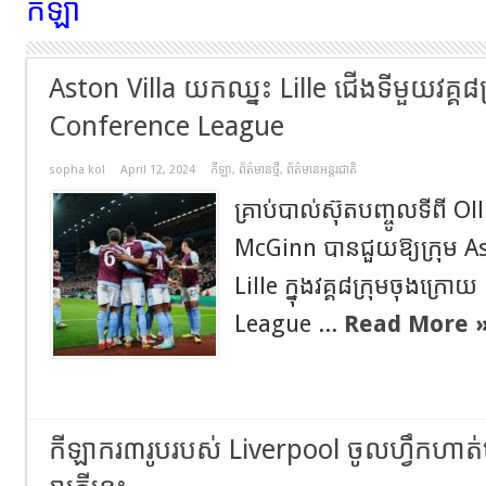
កីឡា
Aston Villa ​យក​ឈ្នះ Lille ​ជើង​ទី​មួយ​វគ្គ
Conference League
sopha kol
April 12, 2024
កីឡា
,
ព័ត៌មានថ្មី
,
ព័ត៌មានអន្តរជាតិ
គ្រាប់បាល់ស៊ុតបញ្ចូលទីពី O
McGinn បានជួយឱ្យក្រុម Ast
Lille ក្នុងវគ្គ៨ក្រុមចុងក្
League ...
Read More 
កីឡាករ៣រូបរបស់ Liverpool ចូលហ្វឹកហាត