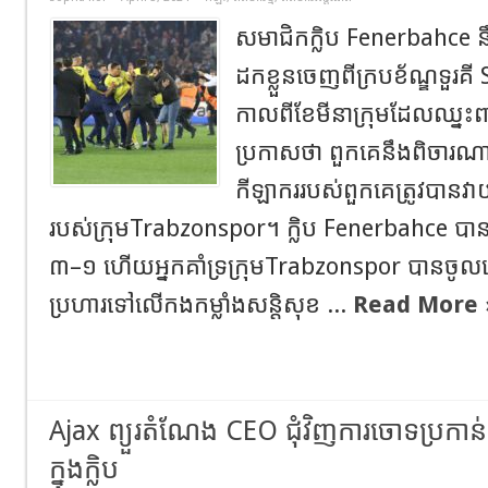
សមាជិកក្លិប Fenerbahce នឹង
ដកខ្លួនចេញពីក្របខ័ណ្ឌទួរគ
កាលពីខែមីនាក្រុមដែលឈ្នះ
ប្រកាសថា ពួកគេនឹងពិចារណាដ
កីឡាកររបស់ពួកគេត្រូវបានវា
របស់ក្រុមTrabzonspor។ ក្លិប Fenerbahce បានឈ
៣–១ ហើយអ្នកគាំទ្រក្រុមTrabzonspor បានចូ
ប្រហារទៅលើកងកម្លាំងសន្តិសុខ ...
Read More 
Ajax ព្យួរតំណែង CEO ជុំវិញការចោទប្រកាន់
ក្នុងក្លិប