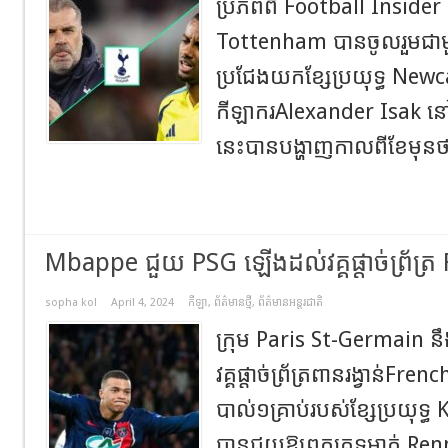
ប្រភពពី Football Insider ប
Tottenham បានចូលរួមជាមួ
ប្រជែងយកខ្សែប្រយុទ្ធ New
កីឡាករAlexander Isak នៅរ
នេះបានបង្ហាញកាលពីខែមុនថា
Mbappe ជួយ PSG ឡើងដល់វគ្គផ្តាច់ព្រ័ត្
sopha kol
April 4, 2024
កីឡា
,
ព័ត៌មានថ្មី
,
ព័ត៌មានអន្តរជាតិ
ក្រុម Paris St-Germain ន
វគ្គផ្តាច់ព្រ័ត្រពានរង្វាន់Fren
បាល់១គ្រាប់របស់ខ្សែប្រយុទ
បានជួយឱ្យពួកគេទម្លាក់ Renn