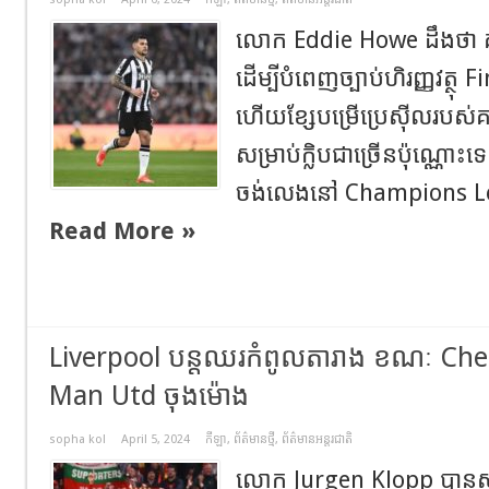
លោក Eddie Howe ដឹងថា គ
ដើម្បីបំពេញច្បាប់ហិរញ្ញវត្ថុ
ហើយខ្សែបម្រើប្រេស៊ីលរបស់
សម្រាប់ក្លិបជាច្រើនប៉ុណ្ណោះទេ
ចង់លេងនៅ Champions Leag
Read More »
Liverpool បន្តឈរកំពូលតារាង ខណៈ Ch
Man Utd ចុងម៉ោង
sopha kol
April 5, 2024
កីឡា
,
ព័ត៌មានថ្មី
,
ព័ត៌មានអន្តរជាតិ
លោក Jurgen Klopp បានស