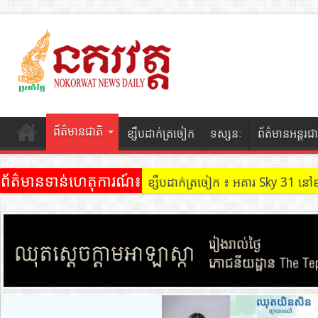
ព័ត៌មានជាតិ
ខ្សឹបដាក់ត្រចៀក
ទស្សនៈ
ព័ត៌មានអន្តរជា
ព័ត៌មានទាន់ហេតុការណ៍៖
ខ្សឹបដាក់ត្រចៀក ៖ អគារ Sky 31 នៅ