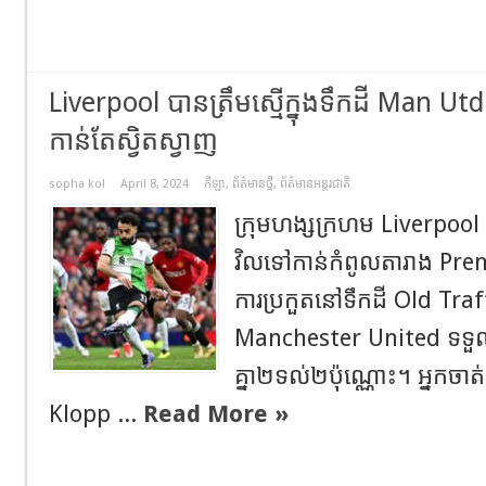
Liverpool បានត្រឹមស្មើក្នុងទឹកដី Man Ut
កាន់តែស្វិតស្វាញ
sopha kol
April 8, 2024
កីឡា
,
ព័ត៌មានថ្មី
,
ព័ត៌មានអន្តរជាតិ
ក្រុមហង្សក្រហម Liverpool ប
វិល​ទៅ​កាន់​កំពូល​តារាង 
ការប្រកួតនៅទឹកដី Old Tra
Manchester United ទទួលប
គ្នា២ទល់២ប៉ុណ្ណោះ។ អ្នកច
Klopp ...
Read More »