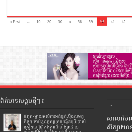
40
« First
...
10
20
30
«
38
39
41
42
ព័ត៌មានសង្គមថ្មីៗ ៖
>
ឪពុក-ម្ដាយអស់ការអត់ធ្មត់,ប្ដឹងសមត្ថ
សាលាប៊ែលធ
កិច្ចឱ្យចាប់ខ្លួនកូនប្រុសបង្កើតប្រើប្រាស់
សិក្សា២
គ្រឿងញៀន ក្នុងករណីហិង្សាដោយ