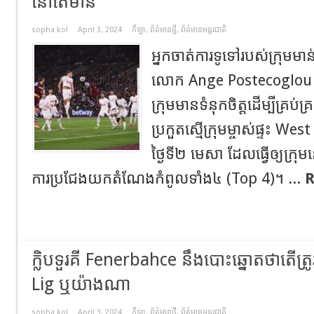
នៅតែមាន
sopha kol
April 3, 2024
កីឡា
,
ព័ត៌មានថ្មី
,
ព័ត៌មានអន្តរជាតិ
អ្នកចាត់ការទូទៅរបស់ក្រុម
លោក Ange Postecoglou ប
ក្រុមមានទំនុកចិត្តដើម្បីគ្រប់
ប្រកួតស្មើក្រុមម្ចាស់ផ្ទះ W
ថ្ងៃទី២ មេសា ដែលធ្វើឲ្យក្រុមន
ការប្រជែងយកតំណែងកំពូលទាំង៤ (Top 4)។ ...
R
ក្លិបទួរគី Fenerbahce នឹងបោះឆ្នោតថាតើត្
Lig ឬយ៉ាងណា
sopha kol
April 3, 2024
កីឡា
,
ព័ត៌មានថ្មី
,
ព័ត៌មានអន្តរជាតិ