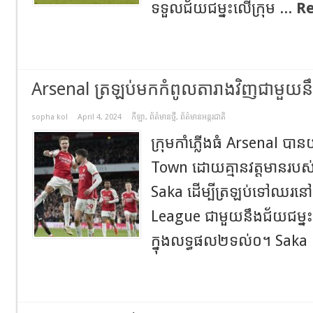
ទទួលជ័យជម្នះលើក្រុម ...
R
Arsenal ត្រឡប់មកកំពូលតារាងវិញជាមួយន
sopha kol
April 4, 2024
កីឡា
,
ព័ត៌មានថ្មី
,
ព័ត៌មានអន្តរជាតិ
ក្រុមកាំភ្លើងធំ Arsenal ប
Town ដោយគ្មានវត្តមានរបស់
Saka ដើម្បីត្រឡប់ទៅឈរនៅ
League ជាមួយនឹងជ័យជម្នះ
ក្នុងលទ្ធផល២ទល់០។ Saka 