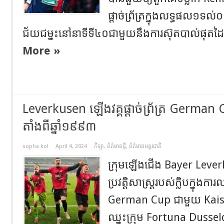
ផ្តាច់ព្រ័ត្រក្នុងលទ្ធផល១ទ
ជ័យជម្នះនៅនាទីទី៤០ជាមួយនឹងការស៊ុតបាល់ផុតដៃអ្ន
More »
Leverkusen ឡើងវគ្គផ្តាច់ព្រ័ត្រ Germa
តាំងពីឆ្នាំ១៩៩៣
sopha kol
April 4, 2024
កីឡា
,
ព័ត៌មានថ្មី
,
ព័ត៌មានអន្តរជាតិ
ក្រុមឡើងជើង Bayer Lever
ប្រវត្តិសាស្ត្ររបស់ក្លិបក្នុងការ
German Cup ជាមួយ Kais
ឈ្នះក្រុម Fortuna Dussel