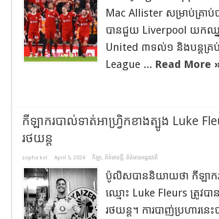
Mac Allister សម្រាប់គ្រាប់ប
បានជួយ Liverpool យកឈ្នះ
United ៣ទល់១ និងបន្តគ្រប
League ...
Read More 
កីឡាករបាល់ទាត់អាហ្រ្វិកខាងត្បូង Luke Fleur
រថយន្ត
sopha kol
April 5, 2024
កីឡា
,
ព័ត៌មានថ្មី
,
ព័ត៌មានអន្តរជាតិ
ប៉ូលិសបាននិយាយថា កីឡាករបា
ឈ្មោះ Luke Fleurs ត្រូវបានប
រថយន្ត។ ការបាញ់ប្រហារនេ