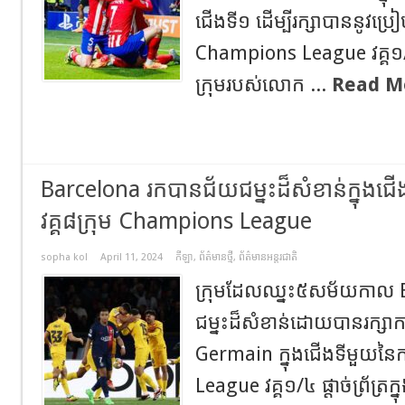
ជើងទី១ ដើម្បីរក្សាបាននូវប្រ
Champions League វគ្គ១/៤ 
ក្រុមរបស់លោក ...
Read M
Barcelona រកបានជ័យជម្នះដ៏សំខាន់ក្នុងជ
វគ្គ៨ក្រុម Champions League
sopha kol
April 11, 2024
កីឡា
,
ព័ត៌មានថ្មី
,
ព័ត៌មានអន្តរជាតិ
ក្រុមដែលឈ្នះ៥សម័យកាល 
ជម្នះដ៏សំខាន់ដោយបានរក្សា
Germain ក្នុងជើងទីមួយនៃ
League វគ្គ១/៤ ផ្តាច់ព្រ័ត្រក