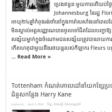
ប្រេងឥន្ធនៈមួយកាលពីយប់ថ្ង
Johannesburg នៃរដ្ឋ Flor
អាយុ២៤ឆ្នាំកំពុងរង់ចាំនៅក្នុងការ៉ាសសាំងនៅពេលដែល
មិនស្គាល់អត្តសញ្ញាណបានចូលទៅជិតដែលបញ្ជាឱ្
សង្ស័យម្នាក់ក្នុងចំណោមជនសង្ស័យត្រូវបានរាយកា
កើតហេតុជាមួយនឹងរថយន្តរបស់កីឡាករ Fleurs បន្
...
Read More »
Tottenham កំណត់គោលដៅនាំយកខ្សែប្រយុ
ជំនួសកន្លែង Harry Kane
sopha kol
April 5, 2024
កីឡា
,
ព័ត៌មានថ្មី
,
ព័ត៌មានអន្តរជាតិ