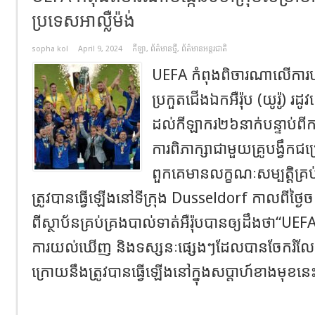
ប្រទេសអាល្លឺម៉ង់
sopha kol
April 9, 2024
កីឡា
,
ព័ត៌មានថ្មី
,
ព័ត៌មានអន្តរជាតិ
UEFA កំពុងពិចារណាលើការបង្
ប្រកួតជើងឯកអឺរ៉ុប (យូរ៉ូ) រដ
ដល់កីឡាករ២៦នាក់បន្ទាប់ពីការ
ការពិភាក្សាជាមួយគ្រូបង្វឹកជ
ពួកគេមានលក្ខណៈសម្បត្តិគ្រប
ត្រូវបានធ្វើឡើងនៅទីក្រុង Dusseldorf កាលពីថ្ងៃចន្
ពី​ស្ថាប័ន​គ្រប់គ្រង​បាល់ទាត់​អឺរ៉ុប​បាន​ឲ្យដឹងថា​“UEF
ការ​យល់​ឃើញ និង​ទស្សនៈ​ផ្សេង​ៗ​ដែល​បាន​ចែក​រំល
ក្រោយនឹងត្រូវបានធ្វើឡើងនៅក្នុងសប្តាហ៍ខាងមុខនេះ