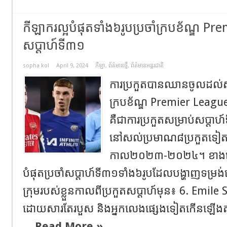
កីឡាករល្អបំផុតទាំង៦រូបប្រចាំក្របខ័ណ្ឌ P
សប្តាហ៍ទី៣១
sopha kol
April 9, 2024
កីឡា
,
ព័ត៌មានថ្មី
,
ព័ត៌មានអន្តរជាតិ
ការប្រកួតបានឈានចូលដល់ស
ក្របខ័ណ្ឌ Premier Leagu
គឺជាការប្រកួតសម្រាប់សប
នៅសល់ប្រមាណ៨ប្រកួតទៀតនឹង
កាល២០២៣-២០២៤។ ខាងក្រោ
បំផុតប្រចាំសប្តាហ៍ទី៣១ទាំង៦រូបដែលបង្ហាញទម្រង់
ក្រុមរបស់ខ្លួនកាលពីប្រកួតសប្តាហ៍មុន៖ 6. Emi
ដោយសារតែរបួស និងអ្នកលេងផ្សេងទៀតកើនឡើង
...
Read More »