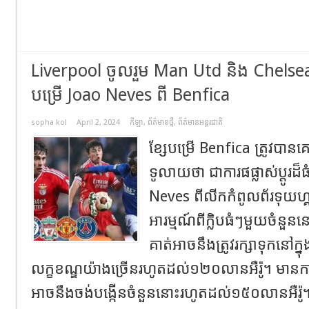
Liverpool ចូលរួម Man Utd និង Chelsea
បម្រើ Joao Neves ពី Benfica
sopha kol
April 2, 2024
កីឡា
,
ព័ត៌មានថ្មី
,
ព័ត៌មានអន្តរជាតិ
ខ្សែបម្រើ Benfica ត្រូវប
ទូលាយថា ជាការផផ្លាស់ប្តូរដ៏ធ
Neves ពីលីកកំពូលព័រទុយហ្គា
អារម្មណ៍ពីក្លិបធំៗមួយចំនួនន
គាត់អាចនឹងត្រូវរក្សាទុកនៅក្
លក្ខខណ្ឌយ៉ាងច្រើនរហូតដល់១២០លានអឺរ៉ូ។ មាន​ការ​
អាចនឹងចង់​បង្កើន​ចំនួន​នោះ​រហូតដល់១៥០លាន​អឺរ៉ូ។