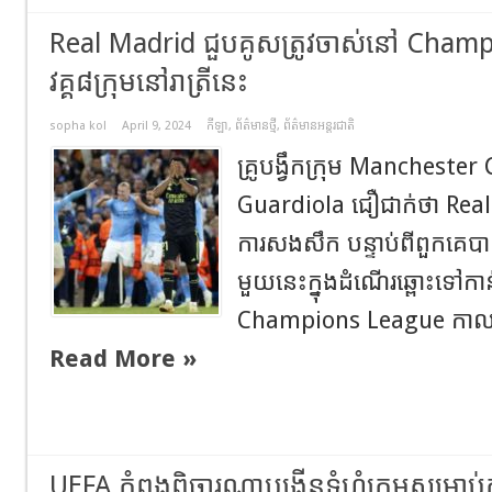
Real Madrid ជួបគូសត្រូវចាស់នៅ Cham
វគ្គ៨ក្រុមនៅរាត្រីនេះ
sopha kol
April 9, 2024
កីឡា
,
ព័ត៌មានថ្មី
,
ព័ត៌មានអន្តរជាតិ
គ្រូបង្វឹកក្រុម Mancheste
Guardiola ជឿជាក់ថា Real Mad
ការសងសឹក បន្ទាប់ពីពួកគេបាន
មួយនេះក្នុងដំណើរឆ្ពោះទៅកាន់
Champions League កាលពី
Read More »
UEFA កំពុងពិចារណាបង្កើនទំហំក្រុមសម្រាប់