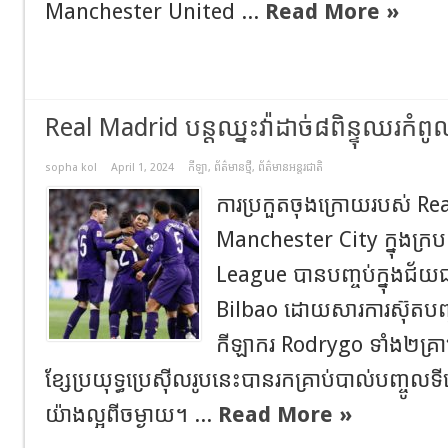
Manchester United ...
Read More »
Real Madrid បន្តឈ្នះ​វ៉ាដាច់​៨​ពិន្ទុឈរកំ
sopha kol
April 1, 2024
កីឡា
,
ព័ត៌មានថ្មី
,
ព័ត៌មានអន្តរជាតិ
ការប្រកួតចុងក្រោយរបស់ R
Manchester City ក្នុងក្
League បានបញ្ចប់ក្នុងជ័យជម
Bilbao ដោយសារការស៊ុតបញ្ច
កីឡាករ Rodrygo ទាំង២គ្រ
ខ្សែ​ប្រយុទ្ធ​ប្រេស៊ីលរូបនេះ​បាន​រក​គ្រាប់​បាល់​បញ្ចូល​ទ
យ៉ាង​ល្អ​ពី​ចម្ងាយ។ ...
Read More »